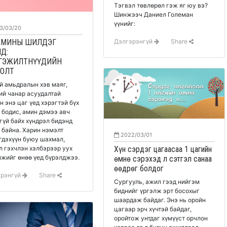
Тэгвэл төвлөрөл гэж яг юу вэ?
Шинжээч Даниел Големан
үүнийг:
3/03/20
АМИНЫ ШИЛДЭГ
Дэлгэрэнгүй
Share
Д:
ГЭЖИЛТНҮҮДИЙН
ГОЛТ
й амьдралын хэв маяг,
ий чанар асуудалтай
н энэ цаг үед хэрэгтэй бүх
 бодис, амин дэмээ авч
гүй байх хүндрэл бидэнд
 байна. Харин нэмэлт
2022/03/01
гдэхүүн буюу шахмал,
л гэхчлэн хэлбэрээр уух
Хүн сэрдэг цагаасаа 1 цагийн
жийг өнөө үед бүрэлджээ.
өмнө сэрэхэд л сэтгэл санаа
өөдрөг болдог
эрэнгүй
Share
Сургууль, ажил гээд нийгэм
биднийг үргэлж эрт босохыг
шаардаж байдаг. Энэ нь оройн
цагаар эрч хүчтэй байдаг,
оройтож унтдаг хүмүүст орчлон