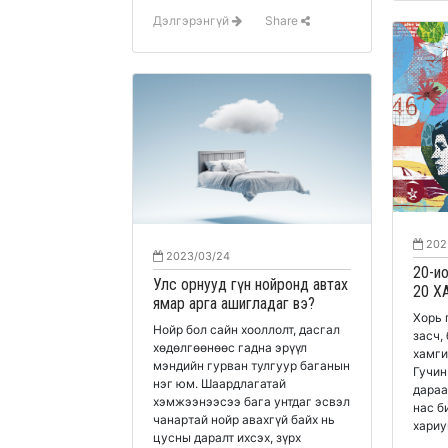
Дэлгэрэнгүй
Share
202
2023/03/24
20-и
Улс орнууд гүн нойронд автах
20 Х
ямар арга ашигладаг вэ?
Хорь 
Нойр бол сайн хооллолт, дасгал
засч,
хөдөлгөөнөөс гадна эрүүл
хамги
мэндийн гурван тулгуур баганын
Гучин
нэг юм. Шаардлагатай
дараа
хэмжээнээсээ бага унтдаг эсвэл
нас б
чанартай нойр авахгүй байх нь
цусны даралт ихсэх, зүрх