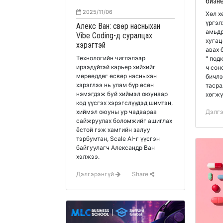
бизн
2025/11/06
Хөл х
үргэл
Алекс Ван: Өсвөр насныхан
амьдр
Vibe Coding-д суралцах
хугац
хэрэгтэй
авах 
Технологийн чиглэлээр
" подкаст" билээ. Хэзээ ч, хаана
ирээдүйтэй карьер хийхийг
ч сон
мөрөөддөг өсвөр насныхан
бичлэ
хэрэглээ нь улам бүр өсөн
тасра
нэмэгдэж буй хиймэл оюунаар
хөгжү
код үүсгэх хэрэгслүүдэд шимтэн,
Дэлг
хиймэл оюуны ур чадвараа
сайжруулах боломжийг ашиглах
ёстой гэж хамгийн залуу
тэрбумтан, Scale AI-г үүсгэн
байгуулагч Александр Ван
хэлжээ.
Дэлгэрэнгүй
Share