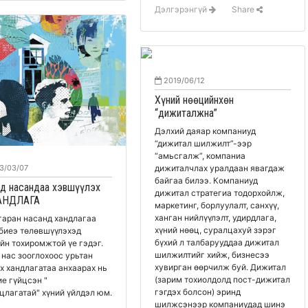
Дэлгэрэнгүй
Share
2019/06/12
Хүний нөөцийнхөн
“дижиталжна”
Дэлхий даяар компаниуд
“дижитал шилжилт”-ээр
“амьсгалж”, компаниа
дижиталчлах уралдаан явагдаж
3/03/07
байгаа билээ. Компаниуд
од насандаа хэвшүүлэх
дижитал стратегиа тодорхойлж,
АНДЛАГА
маркетинг, борлуулалт, санхүү,
ханган нийлүүлэлт, удирдлага,
гаран насанд хандлагаа
хүний нөөц, суралцахуй зэрэг
 биеэ төлөвшүүлэхэд
бүхий л талбарууддаа дижитал
йн тохиромжтой үе гэдэг.
шилжилтийг хийж, бизнесээ
 нас зооглохоос урьтан
хувирган өөрчилж буй. Дижитал
х хандлагатаа анхаарах нь
(зарим тохиолдолд пост-дижитал
ие гүйцсэн "
гэгдэх болсон) эринд
хариуцлагатай" хүний үйлдэл юм.
шилжсэнээр компаниудад шинэ