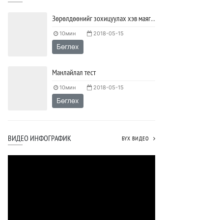
Зөрөлдөөнийг зохицуулах хэв маягийг тодорхойлох тест
10мин
2018-05-15
Бөглөх
Манлайлал тест
10мин
2018-05-15
Бөглөх
ВИДЕО ИНФОГРАФИК
БҮХ ВИДЕО