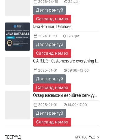
2026-04-10
24 цаг
олимпиад амжилттай зохион
байгуулагдлаа.
Дэлгэрэнгүй
2023/05/15
SHARE
Сагсанд нэмэх
Java 4-р шат: Database
Java VS Python: Аль хэлийг түрүүлж
2024-11-21
128 цаг
сурах вэ?
Дэлгэрэнгүй
2023/04/27
SHARE
Сагсанд нэмэх
Ажил дээрээ сайн найзтай байх нь
C.A.R.E.S - Customers are everything in service
ажлын бүтээмж нэмэгдүүлж,
тогтвортой ажиллах суурь болдог
2025-01-01
09:00 -12:00
Дэлгэрэнгүй
2023/04/25
SHARE
Сагсанд нэмэх
Өсвөр насныхны өөрийгөө хөгжүүлэх ур чадварын ӨӨРТӨӨ ИТГЭ хөтөлбөр
2025-01-01
14:00-17:00
Дэлгэрэнгүй
Сагсанд нэмэх
ТЕСТҮҮД
БҮХ ТЕСТҮҮД