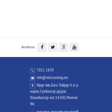
Холбоос
7011 1839
info@mlctraining.mn
Идэр төв, Бага Тойруу-4, 6-р
хороо, Сүхбаатар дүүрэг,
Улаанбаатар хот, 14200, Монгол
Улс