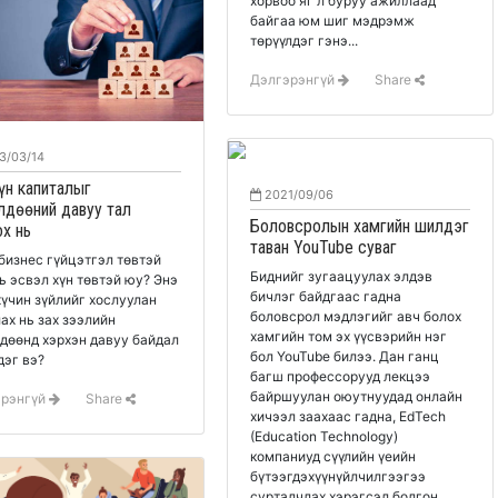
хорвоо яг л буруу ажиллаад
байгаа юм шиг мэдрэмж
төрүүлдэг гэнэ...
Дэлгэрэнгүй
Share
3/03/14
үн капиталыг
2021/09/06
лдөөний давуу тал
Боловсролын хамгийн шилдэг
х нь
таван YouTube суваг
бизнес гүйцэтгэл төвтэй
Биднийг зугаацуулах элдэв
ь эсвэл хүн төвтэй юу? Энэ
бичлэг байдгаас гадна
хүчин зүйлийг хослуулан
боловсрол мэдлэгийг авч болох
ах нь зах зээлийн
хамгийн том эх үүсвэрийн нэг
дөөнд хэрхэн давуу байдал
бол YouTube билээ. Дан ганц
дэг вэ?
багш профессорууд лекцээ
байршуулан оюутнуудад онлайн
эрэнгүй
Share
хичээл заахаас гадна, EdTech
(Education Technology)
компаниуд сүүлийн үеийн
бүтээгдэхүүнүйлчилгээгээ
сурталчлах хэрэгсэл болгон