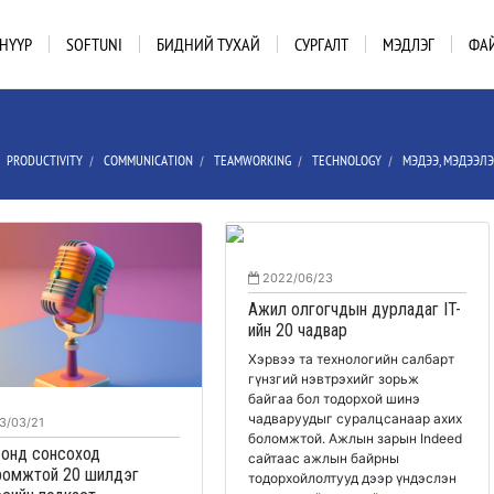
НҮҮР
SOFTUNI
БИДНИЙ ТУХАЙ
СУРГАЛТ
МЭДЛЭГ
ФА
PRODUCTIVITY
COMMUNICATION
TEAMWORKING
TECHNOLOGY
МЭДЭЭ, МЭДЭЭЛ
/
/
/
/
/
2022/06/23
Ажил олгогчдын дурладаг IT-
ийн 20 чадвар
Хэрвээ та технологийн салбарт
гүнзгий нэвтрэхийг зорьж
байгаа бол тодорхой шинэ
чадваруудыг суралцсанаар ахих
3/03/21
боломжтой. Ажлын зарын Indeed
 онд сонсоход
сайтаас ажлын байрны
ромжтой 20 шилдэг
тодорхойлолтууд дээр үндэслэн