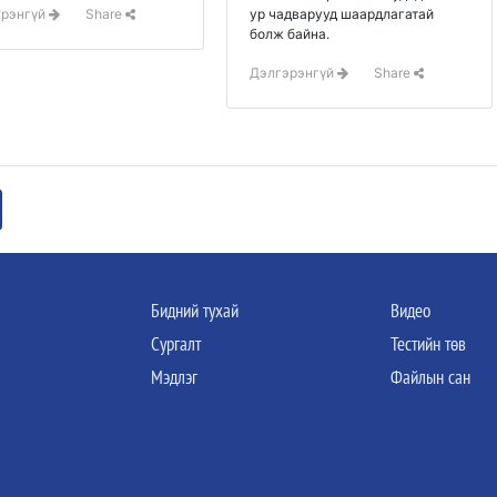
ур чадварууд шаардлагатай
эрэнгүй
Share
болж байна.
Дэлгэрэнгүй
Share
Бидний тухай
Видео
Сургалт
Тестийн төв
Мэдлэг
Файлын сан