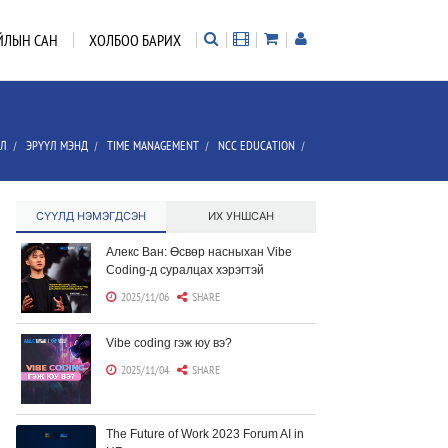
ЙЛЫН САН
ХОЛБОО БАРИХ
ЭЛ
ЭРҮҮЛ МЭНД
TIME MANAGEMENT
NCC EDUCATION
/
/
/
/
СҮҮЛД НЭМЭГДСЭН
ИХ УНШСАН
Алекс Ван: Өсвөр насныхан Vibe
Coding-д суралцах хэрэгтэй
2025/11/06
SHARE
Vibe coding гэж юу вэ?
2025/11/04
SHARE
The Future of Work 2023 Forum AI in