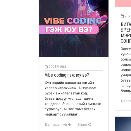
202
ВИТ
БРЕН
МЭР
СОН
Завгү
хүнсн
болсо
эрдэс
2025/11/04
чадах
Vibe coding гэж юу вэ?
учирч
бүтээ
Хүн өөрийн санаагаа энгийн
капсу
хэлээр илэрхийлж, AI түүнээс
болом
бүрэн ажиллагаатай код,
бүтээгдэхүүн үүсгэдэг шинэ
Дэлг
хандлага. Энэ нь нарийн синтакс
сурах бус, AI-тай хамт бүтээх
чадварт суурилдаг.
Дэлгэрэнгүй
Share