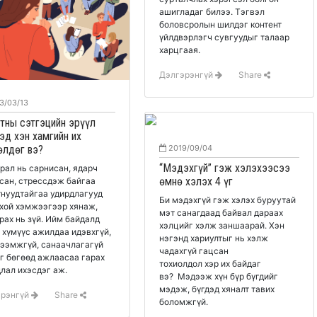
ашигладаг билээ. Тэгвэл
боловсролын шилдэг контент
үйлдвэрлэгч сувгуудыг талаар
харцгаая.
Дэлгэрэнгүй
Share
3/03/13
тны сэтгэцийн эрүүл
эд хэн хамгийн их
өлдөг вэ?
2019/09/04
“Мэдэхгүй” гэж хэлэхээсээ
рал нь сарнисан, ядарч
өмнө хэлэх 4 үг
сан, стрессдэж байгаа
нуудтайгаа удирдлагууд
Би мэдэхгүй гэж хэлэх буруутай
хой хэмжээгээр хянаж,
мэт санагдаад байвал дараах
рах нь зүй. Ийм байдалд
хэлцийг хэлж заншаарай. Хэн
 хүмүүс ажилдаа идэвхгүй,
нэгэнд хариултыг нь хэлж
тээмжгүй, санаачлагагүй
чадахгүй гацсан
г бөгөөд ажлаасаа гарах
тохиолдол хэр их байдаг
лал ихэсдэг аж.
вэ? Мэдээж хүн бүр бүгдийг
мэдэж, бүгдэд хяналт тавих
эрэнгүй
Share
боломжгүй.