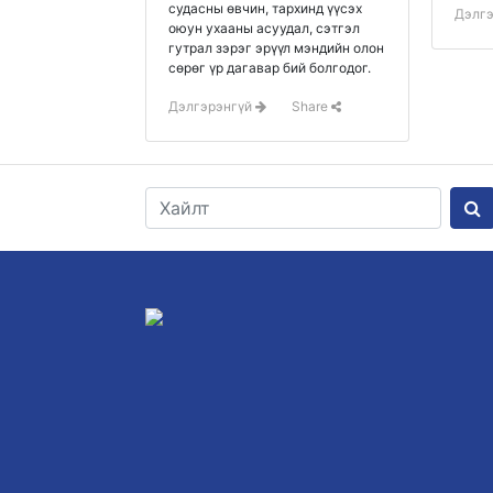
судасны өвчин, тархинд үүсэх
Дэлг
оюун ухааны асуудал, сэтгэл
гутрал зэрэг эрүүл мэндийн олон
сөрөг үр дагавар бий болгодог.
Дэлгэрэнгүй
Share