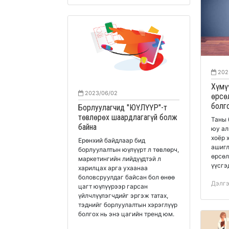
202
Хүмү
2023/06/02
өрсө
болго
Борлуулагчид "ЮҮЛҮҮР"-т
төвлөрөх шаардлагагүй болж
Таны 
байна
юу ал
хоёр 
Ерөнхий байдлаар бид
ашигл
борлуулалтын юүлүүрт л төвлөрч,
өрсөл
маркетингийн лийдүүдтэй л
үүсгэ
харилцах арга ухаанаа
боловсруулдаг байсан бол өнөө
Дэлг
цагт юүлүүрээр гарсан
үйлчлүүлэгчдийг эргэж татах,
тэднийг борлуулалтын хэрэглүүр
болгох нь энэ цагийн тренд юм.