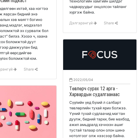
есийн подкаст
технологийн хамгийн шилдэг
чадваруудыг онцолсон тайланг
өдөлгөөн ихтэй, хаа нэгтээ
хүргэж байна.
ж яарсан бидний энэ
алын хэв маягт богино
Дэлгэрэнгүй
Share
аанд мэдлэг, мэдээлэл
боломжтой эх сурвалж бол
сох боломжтой дуут
гээр дамжуулан бид
лтгүй өөрсдийгөө
үлэх боломжтой юм.
эрэнгүй
Share
2022/05/04
Төвлөрч сурах 12 арга -
Харвардын судалгаанаас
Сүүлийн үед бүхий л салбарт
төвлөрлийн тухай ярих болжээ.
Үүний тухай судлаачид магтан
дуулж, бидний тархи, бие махбод,
ажил амьдралд хэчнээн ашиг
тустай талаар олон олон шинэ
нотолгоог олж нээсээр байна.