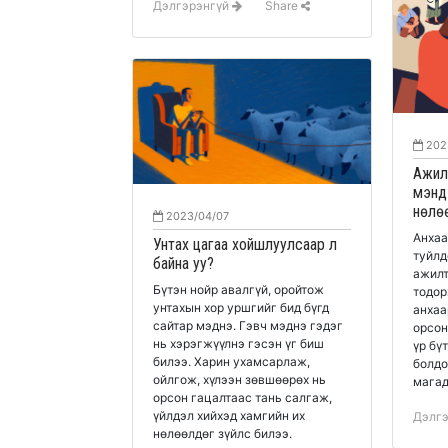
Дэлгэрэнгүй
Share
202
Ажил
мэнд
нөлө
2023/04/07
Анхаа
Унтах цагаа хойшлуулсаар л
туйлд
байна уу?
ажилт
Бүтэн нойр авалгүй, оройтож
тодор
унтахын хор уршгийг бид бүгд
анхаа
сайтар мэднэ. Гэвч мэднэ гэдэг
орсон
нь хэрэгжүүлнэ гэсэн үг биш
үр бү
билээ. Харин ухамсарлаж,
болдо
ойлгож, хүлээн зөвшөөрөх нь
магад
орсон гацалтаас тань салгаж,
үйлдэл хийхэд хамгийн их
Дэлг
нөлөөлдөг зүйлс билээ.