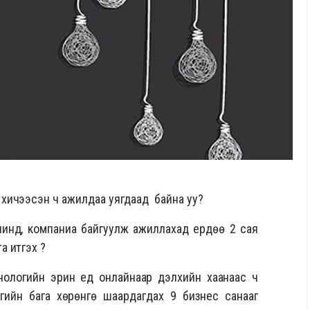
ж хичээсэн ч ажилдаа уягдаад байна уу?
чинд, компаниа байгуулж ажиллахад ердөө 2 сая
 итгэх үү?
нологийн эрин үед онлайнаар дэлхийн хаанаас ч
гийн бага хөрөнгө шаардагдах 9 бизнес санааг