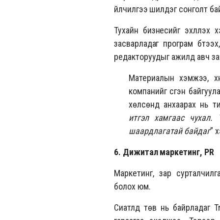
үйлчилгээ шилдэг сонголт ба
Тухайн бизнесийг эхлүүлэх 
засварладаг програм бүтээх
редакторуудыг ажилд авч зах
Материалын хэмжээ, хү
компанийг үүсгэн байгуу
хөлсөнд анхаарах нь ти
итгэл хамгаас чухал. 
шаардлагатай байдаг
” 
6. Дижитал маркетинг, PR
Маркетинг, зар сурталчил
болох юм.
Сиатлд төв нь байрладаг Tr