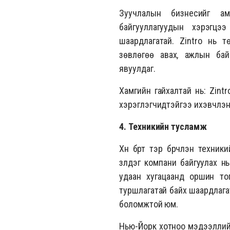
Зуучлалын бизнесийг а
байгууллагуудын хэрэгцэ
шаардлагатай. Zintro нь т
зөвлөгөө авах, ажлын бай
явуулдаг.
Хамгийн гайхалтай нь: Zintr
хэрэглэгчидтэйгээ ихэвчлэн
4. Техникийн тусламж
Хүн бүрт тэр бүрчлэн техни
үзүүлдэг компани байгуулах 
удаан хугацаанд оршин то
туршлагатай байх шаардлагат
боломжтой юм.
Нью-Йорк хотноо мэдээллийн 