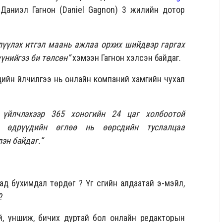
н Даниэл Гагнон (Daniel Gagnon) 3 жилийн дотор
үүлэх итгэл маань ажлаа орхих шийдвэр гаргах
үүнийгээ би төлсөн”
хэмээн Гагнон хэлсэн байдаг.
дийн үйлчилгээ нь онлайн компаний хамгийн чухал
 үйлчлэхээр 365 хоногийн 24 цаг холбоотой
н өдрүүдийн өглөө нь өөрсдийн туслалцаа
эн байдаг.”
 бухимдал төрдөг үү? Үг үсгийн алдаатай э-мэйл,
?
й, уншиж, бичих дуртай бол онлайн редакторын