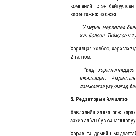
компанийг үүсгэн байгуулса
хөрөнгөжиж чаджээ.
“Америк мөрөөдөл биел
хүч болсон. Тиймдээ ч т
Харилцаа холбоо, хэрэглэгч
2 тал юм.
“Бид хэрэглэгчиддээ
ажилладаг. Амралты
дэмжлэгээ үзүүлэхэд бэл
5. Редакторын үйлчилгээ
Хэвлэлийн алдаа олж харахад
захиа албан бус санагддаг уу
Хэрэв та дүрмийн мэдлэгтэ