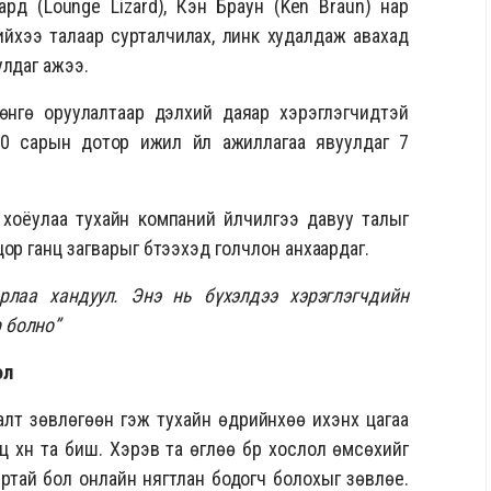
зард (Lounge Lizard), Кэн Браун (Ken Braun) нар
ийхээ талаар сурталчилах, линк худалдаж авахад
улдаг ажээ.
өнгө оруулалтаар дэлхий даяар хэрэглэгчидтэй
10 сарын дотор ижил үйл ажиллагаа явуулдаг 7
хоёулаа тухайн компаний үйлчилгээ давуу талыг
ор ганц загварыг бүтээхэд голчлон анхаардаг.
лаа хандуул. Энэ нь бүхэлдээ хэрэглэгчдийн
р болно”
эл
лт зөвлөгөөн гэж тухайн өдрийнхөө ихэнх цагаа
ганц хүн та биш. Хэрэв та өглөө бүр хослол өмсөхийг
айртай бол онлайн нягтлан бодогч болохыг зөвлөе.