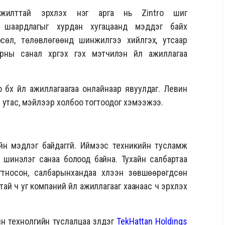
мжилттай эрхлэх нэг арга нь Zintro шиг
э шаардлагыг хурдан хугацаанд мэддэг байх
өсөл, төлөвлөгөөнд шинжилгээ хийлгэх, утсаар
рны санал хүргэх гэх мэтчилэн үйл ажиллагаа
o бүх үйл ажиллагаагаа онлайнаар явуулдаг. Левин
 утас, мэйлээр холбоо тогтоодог хэмээжээ.
кийн мэдлэг байдаггүй. Иймээс техникийн тусламж
нь шинэлэг санаа болоод байна. Тухайн салбартаа
гтносон, салбарынхандаа хүлээн зөвшөөрөгдсөн
ай ч уг компаний үйл ажиллагааг хаанаас ч эрхлэх
технолгийн туслалцаа үзүүлдэг
TekHattan Holdings