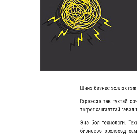
Шинэ бизнес эхлүүлэх гэ
Гэрээсээ тав тухтай ор
төгрөг хангалттай гэвэл та
Энэ бол технологи. Тех
бизнесээ эрхлэхэд хам