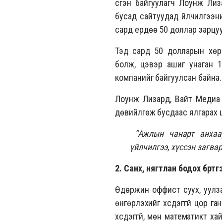
үүсгэн байгуулагч Лоунж Ли
бусад сайтуудад үйлчилгээн
сард ердөө 50 доллар зарцу
Тэд сард 50 долларын хөр
болж, цэвэр ашиг унаган 
компанийг байгуулсан байна.
Лоунж Лизард, Вайт Медиа 
дөвийлгөж бусдаас ялгарах ц
“Ажлын чанарт анхаар
үйлчилгээ, хүссэн загва
2. Санхүү, нягтлан бодох бүртг
Өдөржин оффист суух, уулза
өнгөрүүлэхийг хүсдэггүй цор 
хүсдэггүй, мөн математикт х