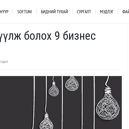
НҮҮР
SOFTUNI
БИДНИЙ ТУХАЙ
СУРГАЛТ
МЭДЛЭГ
ФА
эгжүүлж болох 9 бизнес
эгдэл