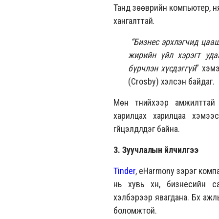
Танд зөөврийн компьютер, ня
хангалттай.
“Бизнес эрхлэгчид цаа
жирийн үйл хэрэгт уда
бүрчлэн хүсдэггүй
” хэм
(Crosby) хэлсэн байдаг.
Мөн түүнийхээр амжилттай
харилцах харилцаа хэмээ
гүйцэлдүүлдэг байна.
3. Зуучлалын үйлчилгээ
Tinder
, eHarmony зэрэг компа
нь хувь хүн, бизнесийн 
хэлбэрээр явагдана. Бүх ажл
боломжтой.