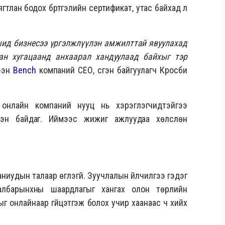
гтлан бодох бүртгэлийн сертификат, утас байхад л
шид бизнесээ үргэлжлүүлэн амжилттай явуулахад
ан хугацаанд анхаарал хандуулаад байхыг тэр
ээн
Bench
компаний СЕО, үүсгэн байгуулагч Кросби
 онлайн компаний нууц нь хэрэглэгчидтэйгээ
сэн байдаг. Иймээс жижиг ажлуудаа хөлслөн
ниудын талаар өгүүлэгүй. Зуучлалын үйлчилгээ гэдэг
салбарынхны шаардлагыг хангах олон төрлийн
ыг онлайнаар гүйцэтгэж болох учир хаанаас ч хийх