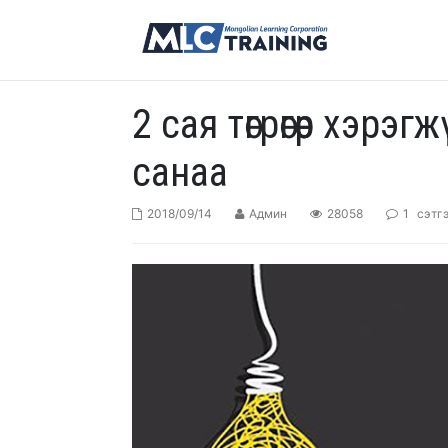
2 сая төгрөгөөр хэр
санаа
2018/09/14
Админ
28058
1
сэтг