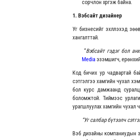
сорчлон хүргэж байна.
1. Вэбсайт дизайнер
Уг бизнесийг эхлүүлэхэд зө
хангалттай.
“
Вэбсайт гэдэг бол анх
Media
эзэмшигч, ерөнхий
Код бичих ур чадвартай бай
сэтгэлгээ хамгийн чухал хэм
бол курс дамжаанд суралца
боломжтой. Тиймээс урлаги
урагшлуулах хамгийн чухал 
“Уг салбар бүтээлч сэтг
Вэб дизайны компаниудын эхл