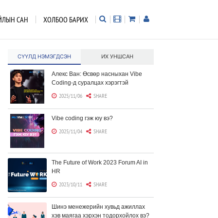
ЙЛЫН САН
ХОЛБОО БАРИХ
СҮҮЛД НЭМЭГДСЭН
ИХ УНШСАН
Алекс Ван: Өсвөр насныхан Vibe
Coding-д суралцах хэрэгтэй
2025/11/06
SHARE
Vibe coding гэж юу вэ?
2025/11/04
SHARE
The Future of Work 2023 Forum AI in
HR
2023/10/11
SHARE
Шинэ менежерийн хувьд ажиллах
хэв маягаа хэрхэн тодорхойлох вэ?