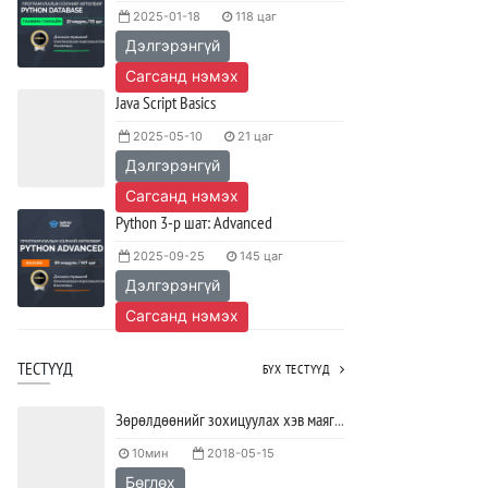
2025-01-18
118 цаг
сурах вэ?
Дэлгэрэнгүй
2023/04/27
SHARE
Сагсанд нэмэх
Ажил дээрээ сайн найзтай байх нь
Java Script Basics
ажлын бүтээмж нэмэгдүүлж,
тогтвортой ажиллах суурь болдог
2025-05-10
21 цаг
Дэлгэрэнгүй
2023/04/25
SHARE
Сагсанд нэмэх
Python 3-р шат: Advanced
2025-09-25
145 цаг
Дэлгэрэнгүй
Сагсанд нэмэх
ТЕСТҮҮД
БҮХ ТЕСТҮҮД
Зөрөлдөөнийг зохицуулах хэв маягийг тодорхойлох тест
10мин
2018-05-15
Бөглөх