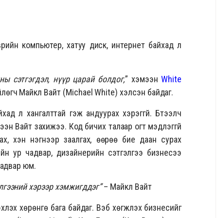
өврийн компьютер, хатуу диск, интернет байхад л
ны сэтгэгдэл, нүүр царай болдог,
” хэмээн
White
лөгч Майкл Вайт (Michael White) хэлсэн байдаг.
хад л хангалттай гэж андуурах хэрэггүй. Бүтээлч
ээн Вайт захижээ. Код бичих талаар огт мэдлэггүй
х, хэн нэгнээр заалгах, өөрөө бие даан сурах
йн ур чадвар, дизайнерийн сэтгэлгээ бизнесээ
чадвар юм.
элгээний хэрээр хэмжигддэг”
– Майкл Вайт
эх хөрөнгө бага байдаг. Вэб хөгжүүлэх бизнесийг