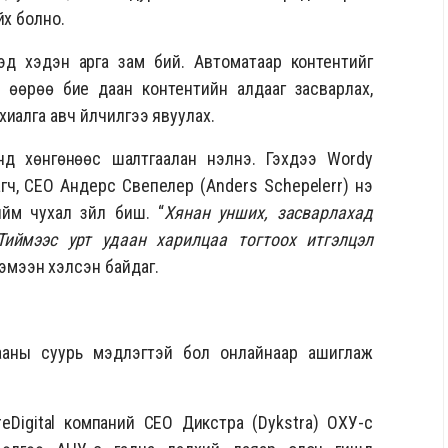
йх болно.
хэд хэдэн арга зам бий. Автоматаар контентийг
, өөрөө бие даан контентийн алдааг засварлах,
иалга авч үйлчилгээ явуулах.
нд хөнгөнөөс шалтгаалан үнэлнэ. Гэхдээ Wordy
лагч, СЕО Андерс Свепелер (Anders Schepelerr) үнэ
йм чухал зүйл биш. “
Хянан унших, засварлахад
Тиймээс урт удаан харилцаа тогтоох итгэлцэл
хэмээн хэлсэн байдаг.
гааны суурь мэдлэгтэй бол онлайнаар ашиглаж
eDigital компаний СЕО Дикстра (Dykstra) ОХУ-с