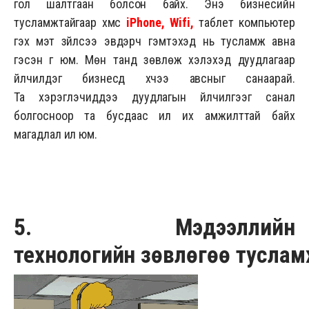
гол шалтгаан болсон байх. Энэ бизнесийн
тусламжтайгаар хүмүүс
iPhone, Wifi,
таблет компьютер
гэх мэт зүйлсээ эвдэрч гэмтэхэд нь тусламж авна
гэсэн үг юм. Мөн танд зөвлөж хэлэхэд дуудлагаар
үйлчилдэг бизнесүүд хүчээ авсныг санаарай.
Та хэрэглэчиддээ дуудлагын үйлчилгээг санал
болгосноор та бусдаас илүү их амжилттай байх
магадлал илүү юм.
5. Мэдээллийн
технологийн зөвлөгөө тусла