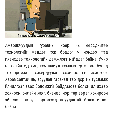
Америкчуудын гуравны хоёр нь өөрсдийгөө
технологийг мэддэг гэж боддог ч үнэндээ тэд
ихэнхдээ технологийн дэмжлэгт найддаг байна. Учир
нь сүүлийн үед хүмүүс, компаниуд компьютер эсвэл бусад
төхөөрөмжөө хакердуулан хохирох нь ихэсжээ.
Харамсалтай нь, асуудал гарахад тэр дор нь тусламж
үйлчилгээг авах боломжгүй байдгаасаа болон илүү ихээр
хохирон, онлайн хаяг, бизнес, нэр төр зэрэг хохирсон
зүйлсээ эргээд сэргээхэд асуудалтай болж ирдэг
байна.