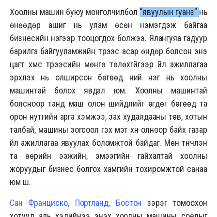
Хоолны машин буюу монголчилбол
“явуулын гуанз”
нь
өнөөдөр ашиг нь улам өсөн нэмэгдэж байгаа
бизнесийн нэгээр тооцогдох болжээ. Ялангуяа гадуур
барилга байгууламжийн түрээс асар өндөр болсон энэ
цагт хүмүүс түрээсийн мөнгө төлөхгүйгээр үйл ажиллагаа
эрхлэх нь олширсон бөгөөд үүний нэг нь хоолны
машинтай болох явдал юм. Хоолны машинтай
болсноор танд маш олон шийдлийг өгдөг бөгөөд та
орон нутгийн арга хэмжээ, зах худалдааны төв, хотын
талбай, машины зогсоол гэх мэт хүн олноор байх газар
үйл ажиллагаа явуулах боломжтой байдаг. Мөн түүнчлэн
та өөрийн ээжийн, эмээгийн гайхалтай хоолны
жоруудыг бизнес болгох хамгийн тохиромжтой санаа
юм шүү.
Сан Франциско, Портланд, Бостон
зэрэг томоохон
хотууд аль хэдийнээ энэхүү хоолны машины соёлыг