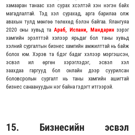
хамааран танаас хэл сурах хүсэлтэй хэн нэгэн байх
магадлалтай. Тэд хэл сурахад, арга барилаа олж
авахын тулд мөнгөө төлөхөд бэлэн байгаа. Ялангуяа
2020 оны хувьд та
Араб, Испани, Мандарин
зэрэг
хамгийн эрэлттэй хэлээр ярьдаг бол таны хувьд
хэлний сургалтын бизнес хамгийн амжилттай нь байж
болох юм. Хэрэв та бүдэг бадаг хэлээр мэргэшсэн,
эсвэл илүү өргөн хэрэглэдэг, эсвэл хэл
заахдаа гаргууд бол онлайн дээр суурилсан
боловсролын сургалт нь таны хамгийн ашигтай
бизнес санаануудын нэг байна гэдэгт итгээрэй.
15. Бизнесийн эсвэл