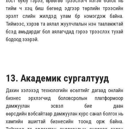
хост буюу гэрээ, өрөөгөө түрээслэгч нэгэн болох нь
тийм ч хэцүү биш бөгөөд эдгээр төрлийн түрээсийн
эрэлт сүүлийн жилүүдэд улам бүр нэмэгдэж байна.
Тиймээс, хэрэв та аялал жуулчлалын нэн тааламжтай
бүсэд амьдардаг бол аялагчдад гэрээ түрээслэх тухай
бодоод үзээрэй.
13. Академик сургалтууд
Дахин хэлэхэд технологийн өсөлтийг дагаад онлайн
бизнес эрхлэгчид боловсролын платформоор
дамжуулан эсвэл бие даан
өөрсдийн вэбсайтаар дамжуулан курс санал болгох нь
хамгийн ашигтай бизнесийн тоонд орж байна.