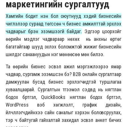
маркетингийн сургалтууд
Хамгийн бодит үнэн бол оюутнууд хэдий бизнесийн
чиглэлээр сураад төгссөн ч бизнес амжилттай эрхлэх
чадварыг бүрэн эзэмшээгүй байдаг.
Эдгээр цоорхойг
өөрийн мэдлэг чадвараар нөхөх нь анхны өртөг
багатайгаар шууд эхлэх боломжтой жижиг бизнесийн
шилдэг санаануудын нэг мөнөөсөө мөн билээ.
Та өөрийн бизнес эсвэл ажил мэргэжлээрээ ямар
чадвар, сургамж эзэмшсэн бэ? B2B онлайн сургалтаар
дамжуулан бусад бизнес эрхлэгчидтэй туршлагаа
хуваалцаарай. Сургалтын түгээмэл сэдвүүд нь нягтлан
бодох бүртгэл, QuickBooks нягтлан бодох бүртгэл,
WordPress вэб хөгжүүлэлт, график дизайн,
үйлчлүүлэгчдийнхээ сайн саналыг хэрхэн боловсруулах,
тэр ч байтугай гайхалтай захидал эсвэл анкет бичих