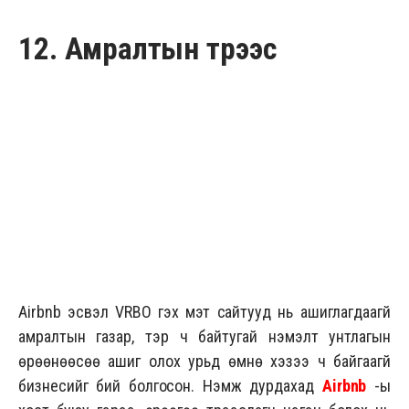
12. Амралтын түрээс
Airbnb эсвэл VRBO гэх мэт сайтууд нь ашиглагдаагүй
амралтын газар, тэр ч байтугай нэмэлт унтлагын
өрөөнөөсөө ашиг олох урьд өмнө хэзээ ч байгаагүй
бизнесийг бий болгосон. Нэмж дурдахад
Airbnb
-ы