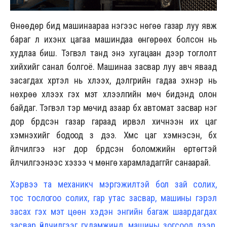
Өнөөдөр бид машинаараа нэгээс нөгөө газар луу явж
бараг л ихэнх цагаа машиндаа өнгөрөөх болсон нь
худлаа биш. Тэгвэл танд энэ хугацаан дээр тоглолт
хийхийг санал болгоё. Машинаа засвар луу авч яваад
засагдах хүртэл нь хүлээх, дэлгүүрийн гадаа эхнэр нь
нөхрөө хүлээх гэх мэт хүлээлгийн мөч бидэнд олон
байдаг. Тэгвэл тэр мөчид азаар бүх автомат засвар нэг
дор бүрдсэн газар гараад ирвэл хичнээн их цаг
хэмнэхийг бодоод үз дээ. Хүмүүс цаг хэмнэсэн, бүх
үйлчилгээ нэг дор бүрдсэн боломжийн өртөгтэй
үйлчилгээнээс хэзээ ч мөнгө харамладаггүйг санаарай.
Хэрвээ та механикч мэргэжилтэй бол зай солих,
тос тослогоо солих, гар утас засвар, машины гэрэл
засах гэх мэт цөөн хэдэн энгийн багаж шаардагдах
засвар үйлчилгээг гудамжинд, машины зогсоол дээр,