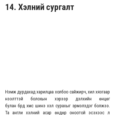
14. Хэлний сургалт
Нэмж дурдахад харилцаа холбоо сайжирч, хил хязгаар
нээлттэй болохын хэрээр дэлхийн өнцөг
булан бүрд хүмүүс шинэ хэл сурахыг эрмэлздэг болжээ.
Та англи хэлний асар өндөр оноотой эсэхээс үл