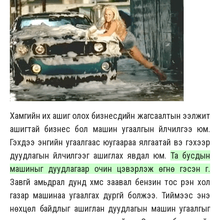
Хамгийн их ашиг олох бизнесүүдийн жагсаалтын ээлжит
ашигтай бизнес бол машин угаалгын үйлчилгээ юм.
Гэхдээ энгийн угаалгаас юугаараа ялгаатай вэ гэхээр
дуудлагын үйлчилгээг ашиглах явдал юм.
Та бусдын
машиныг дуудлагаар очин цэвэрлэж өгнө гэсэн үг.
Завгүй амьдрал дунд хүмүүс заавал бензин тос үрэн хол
газар машинаа угаалгах дургүй болжээ. Тиймээс энэ
нөхцөл байдлыг ашиглан дуудлагын машин угаалгыг