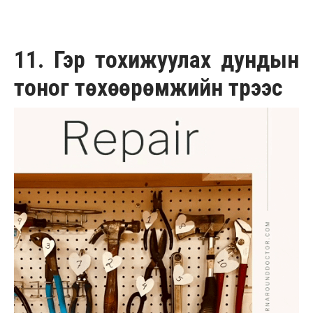
11. Гэр тохижуулах дундын
тоног төхөөрөмжийн түрээс