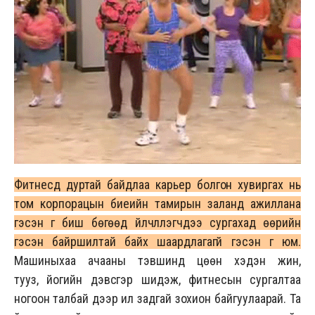
Фитнесд дуртай байдлаа карьер болгон хувиргах нь
том корпорацын биеийн тамирын заланд ажиллана
гэсэн үг биш бөгөөд үйлчлүүлэгчдээ сургахад өөрийн
гэсэн байршилтай байх шаардлагагүй гэсэн үг юм.
Машиныхаа ачааны тэвшинд цөөн хэдэн жин,
тууз, йогийн дэвсгэр шидэж, фитнесын сургалтаа
ногоон талбай дээр ил задгай зохион байгуулаарай. Та