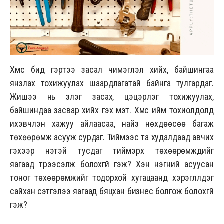
Хүмүүс бид гэртээ засал чимэглэл хийх, байшингаа
янзлах тохижуулах шаардлагатай байнга тулгардаг.
Жишээ нь зүлэг засах, цэцэрлэг тохижуулах,
байшиндаа засвар хийх гэх мэт. Хүмүүс ийм тохиолдолд
ихэвчлэн хажуу айлаасаа, найз нөхдөөсөө багаж
төхөөрөмж асууж сурдаг. Тиймээс та худалдаад авчих
гэхээр үнэтэй тусдаг тиймэрхүү төхөөрөмжүүдийг
яагаад түрээсэлж болохгүй гэж? Хэн нэгний асуусан
тоног төхөөрөмжийг тодорхой хугацаанд хэрэглүүлдэг
сайхан сэтгэлээ яагаад бяцхан бизнес болгож болохгүй
гэж?