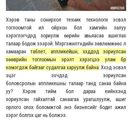
Хэрэв таны сонирхол техник технологи эсвэл
тоглоомтой илүү ойрхон бол хамгийн залуу
хэрэглэгчдэд зориулж өөрийн авьяасаа ашиглах
талаар бодож үзээрэй. Мэргэжилтнүүдийн зөвлөмжөөс үл
хамааран
таблет, аппликейшн, хүүхдүүдэд зориулсан
зөөврийн тоглоомын эрэлт хэрэгцээ улам бүр
нэмэгдэж байгааг судалгаа харуулж байна.
Хүүхэд эсвэл
эцэг эхчүүдэд зориулсан
боловсролын аппликешны талаар танд санаа байна
уу? Хэрэв тийм бол дараа үеийнхэнд
зориулсан гайхалтай санаагаа урагшлуулж, ашиг
орлого олох боломжтой энэ бизнесийг бодит ажил
хэрэг болгох цаг нь болжээ.