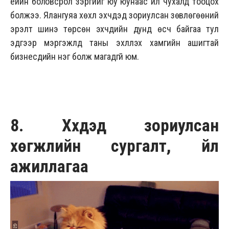
үеийн боловсрол зэргийг юу юунаас илүү чухалд тооцох
болжээ. Ялангуяа хөхүүл эхчүүдэд зориулсан зөвлөгөөний
эрэлт шинэ төрсөн эхчүүдийн дунд өсч байгаа тул
эдгээр мэргэжлүүд таны эхлүүлэх хамгийн ашигтай
бизнесүүдийн нэг болж магадгүй юм.
8. Хүүхдэд зориулсан
хөгжлийн сургалт, үйл
ажиллагаа