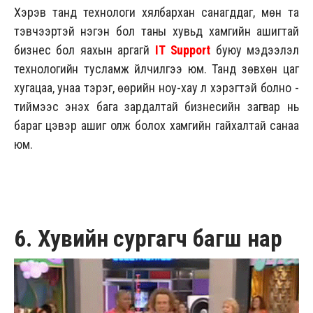
Хэрэв танд технологи хялбархан санагддаг, мөн та
тэвчээртэй нэгэн бол таны хувьд хамгийн ашигтай
бизнес бол яахын аргагүй
IT Support
буюу мэдээлэл
технологийн тусламж үйлчилгээ юм. Танд зөвхөн цаг
хугацаа, унаа тэрэг, өөрийн ноу-хау л хэрэгтэй болно -
тиймээс энэхүү бага зардалтай бизнесийн загвар нь
бараг цэвэр ашиг олж болох хамгийн гайхалтай санаа
юм.
6. Хувийн сургагч багш нар