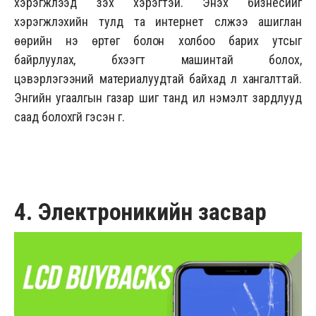
хэрэгжүүлээд үзэх хэрэгтэй. Энэхүү бизнесийг
хэрэгжүүлэхийн тулд та интернет сүлжээ ашиглан
өөрийн үнэ өртөг болон холбоо барих утсыг
байрлуулах, бүхээгт машинтай болох,
цэвэрлэгээний материалуудтай байхад л хангалттай.
Энгийн угаалгын газар шиг танд илүү нэмэлт зардлууд
саад болохгүй гэсэн үг.
4. Электроникийн засвар