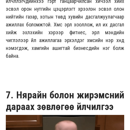
үйлчлүүлэгчдийнхээ гэрт ганцаарчилсан хичээл хийх
эсвэл орон нутгийн цэцэрлэгт хүрээлэн эсвэл олон
нийтийн газар, хотын төвд хувийн дасгалжуулагчаар
ажиллах боломжтой. Хүмүүс эрүүл хооллож, илүү их дасгал
хийж эхлэхийн хэрээр фитнес, эрүүл мэндийн
чиглэлээр үйл ажиллагаа эрхэлдэг хүмүүсийн нэр хүнд
нэмэгдэж, хамгийн ашигтай бизнесүүдийн нэг болж
байна.
7. Нярайн болон жирэмсний
дараах зөвлөгөө үйлчилгээ