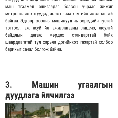
маш түгээмэл ашигладаг болсон учраас жижиг
метрополис хотуудад энэхүү санаа хамгийн их хэрэгтэй
байгаа. Эдгээр хоолны машинууд нь өөрсдийн тусгай
тогтоол, аж ахуй үйл ажиллагааны лиценз, аюулгүй
байдлын дагаж мөрдөх стандарттай байх
шаардлагатай тул харьяа дүүргийнхээ газартай холбоо
барихыг санал болгож байна.
3. Машин угаалгын
дуудлага үйлчилгээ