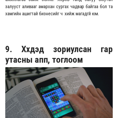
залууст аливааг амархан сургах чадвар байгаа бол та
хамгийн ашигтай бизнесийг ч хийж магадгүй юм.
9. Хүүхдэд зориулсан гар
утасны апп, тоглоом