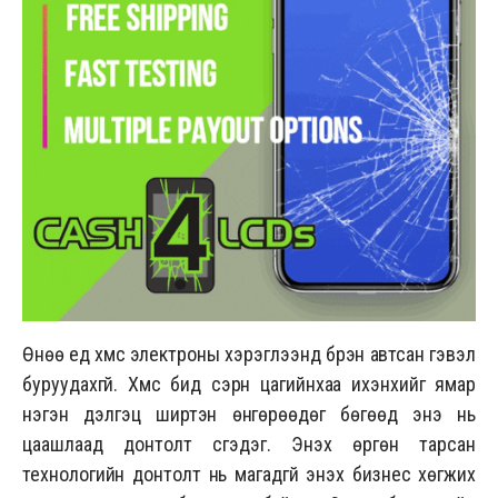
Өнөө үед хүмүүс электроны хэрэглээнд бүрэн автсан гэвэл
буруудахгүй. Хүмүүс бид сэрүүн цагийнхаа ихэнхийг ямар
нэгэн дэлгэц ширтэн өнгөрөөдөг бөгөөд энэ нь
цаашлаад донтолт үүсгэдэг. Энэхүү өргөн тарсан
технологийн донтолт нь магадгүй энэхүү бизнес хөгжих