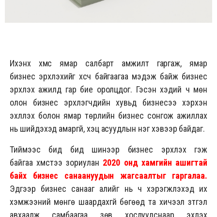
Ихэнх хүмүүс ямар салбарт амжилт гаргаж, ямар
бизнес эрхлэхийг хүсч байгаагаа мэдэж байж бизнес
эрхлэх ажилд гар бие оролцдог. Гэсэн хэдий ч мөн
олон бизнес эрхлэгчдийн хувьд бизнесээ хэрхэн
эхлүүлэх болон ямар төрлийн бизнес сонгож ажиллах
нь шийдэхэд амаргүй, хэцүү асуудлын нэг хэвээр байдаг.
Тиймээс бид бид шинээр бизнес эрхлэх гэж
байгаа хүмүүстээ зориулан
2020 онд хамгийн ашигтай
байх бизнес санаануудын жагсаалтыг гаргалаа.
Эдгээр бизнес санааг алийг нь ч хэрэгжүүлэхэд их
хэмжээний мөнгө шаардахгүй бөгөөд та хичээл зүтгэл
авхаалж самбаагаа зөв хослуулснаар эхлэх