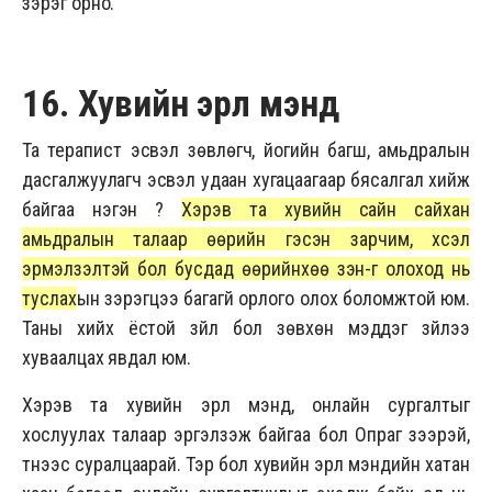
зэрэг орно.
16. Хувийн эрүүл мэнд
Та терапист эсвэл зөвлөгч, йогийн багш, амьдралын
дасгалжуулагч эсвэл удаан хугацаагаар бясалгал хийж
байгаа нэгэн үү?
Хэрэв та хувийн сайн сайхан
амьдралын талаар өөрийн гэсэн зарчим, хүсэл
эрмэлзэлтэй бол бусдад өөрийнхөө зэн-г олоход нь
туслах
ын зэрэгцээ багагүй орлого олох боломжтой юм.
Таны хийх ёстой зүйл бол зөвхөн мэддэг зүйлээ
хуваалцах явдал юм.
Хэрэв та хувийн эрүүл мэнд, онлайн сургалтыг
хослуулах талаар эргэлзэж байгаа бол Опраг үзээрэй,
түүнээс суралцаарай. Тэр бол хувийн эрүүл мэндийн хатан