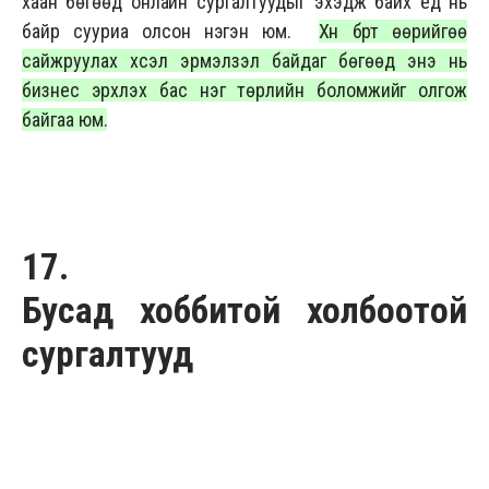
хаан бөгөөд онлайн сургалтуудыг эхэдж байх үед нь
байр сууриа олсон нэгэн юм.
Хүн бүрт өөрийгөө
сайжруулах хүсэл эрмэлзэл байдаг бөгөөд энэ нь
бизнес эрхлэх бас нэг төрлийн боломжийг олгож
байгаа юм.
17.
Бусад хоббитой холбоотой
сургалтууд