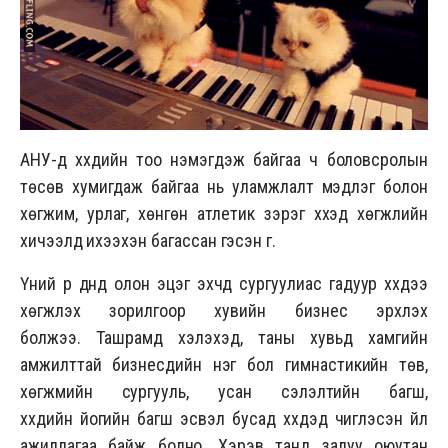
АНУ-д хүүхдийн тоо нэмэгдэж байгаа ч боловсролын
төсөв хумигдаж байгаа нь уламжлалт мэдлэг болон
хөгжим, урлаг, хөнгөн атлетик зэрэг хүүхэд хөгжлийн
хичээлүүд ихээхэн багассан гэсэн үг.
Үүний үр дүнд олон эцэг эхчүүд сургуулиас гадуур хүүхдээ
хөгжүүлэх зорилгоор хувийн бизнес эрхлэх
болжээ. Ташрамд хэлэхэд, таны хувьд хамгийн
амжилттай бизнесүүдийн нэг бол гимнастикийн төв,
хөгжмийн сургууль, усан сэлэлтийн багш,
хүүхдийн йогийн багш эсвэл бусад хүүхдэд чиглэсэн үйл
ажиллагаа байж болно. Хэрэв танд залуу оюутан