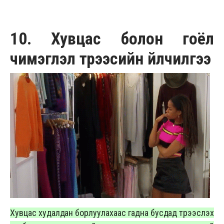
10. Хувцас болон гоёл
чимэглэл түрээсийн үйлчилгээ
Хувцас худалдан борлуулахаас гадна бусдад түрээслэх