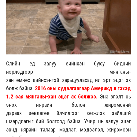
Сүүлийн үед залуу үеийнхэн буюу бидний
нэрлэдгээр мянганы-
хан өмнөх үеийнхэнтэй харьцуулахад илүү эрт эцэг эх
болж байна.
2
016
оны судалгаагаар Америкд л гэхэд
1.2 сая мянганы-хан эцэг эх болжээ.
Энэ үзүүлэлт нь
энэхүү нярайн болон жирэмсний
дараах зөвлөгөө үйлчилгээг хөгжүүлэх зайлшгүй
шаардлагыг бий болгоод байна. Учир нь залуу эцэг
эхчүүд нярайн талаар мэдлэг, мэдээлэл, жирэмсэн