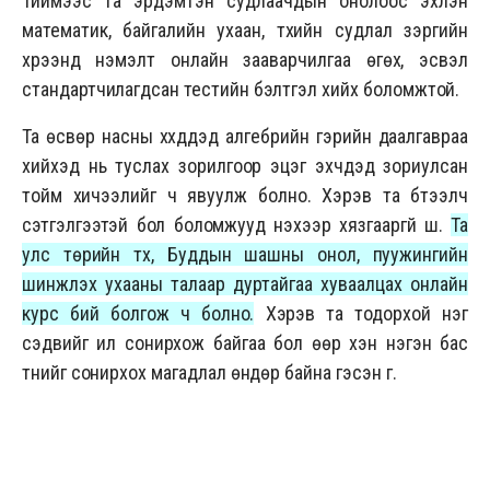
Тиймээс та эрдэмтэн судлаачдын онолоос эхлэн
математик, байгалийн ухаан, түүхийн судлал зэргийн
хүрээнд нэмэлт онлайн зааварчилгаа өгөх, эсвэл
стандартчилагдсан тестийн бэлтгэл хийх боломжтой.
Та өсвөр насны хүүхдүүдэд алгебрийн гэрийн даалгавраа
хийхэд нь туслах зорилгоор эцэг эхчүүдэд зориулсан
тойм хичээлийг ч явуулж болно. Хэрэв та бүтээлч
сэтгэлгээтэй бол боломжууд үнэхээр хязгааргүй шүү.
Та
улс төрийн түүх, Буддын шашны онол, пуужингийн
шинжлэх ухааны талаар дуртайгаа хуваалцах онлайн
курс бий болгож ч болно.
Хэрэв та тодорхой нэг
сэдвийг илүү сонирхож байгаа бол өөр хэн нэгэн бас
түүнийг сонирхох магадлал өндөр байна гэсэн үг.