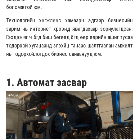
боломжтой юм.
Технологийн хөгжлөөс хамаарч эдгээр бизнесийн
зарим нь интернет хүрээнд явагдахаар зориулагдсан.
Гэхдээ яг ч бүгд биш бөгөөд бүгд өөр өөрийн ашиг тусаа
тодорхой хугацаанд үзүүлэхүйц танаас шалтгаалан амжилт
нь тодорхойлогдох бизнес санаанууд юм.
1. Автомат засвар