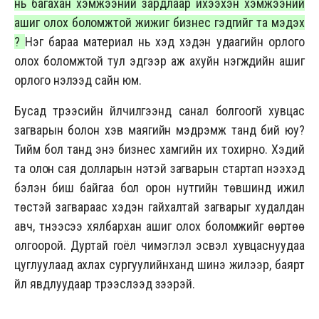
нь багахан хэмжээний зардлаар ихээхэн хэмжээний
ашиг олох боломжтой жижиг бизнес гэдгийг та мэдэх
үү?
Нэг бараа материал нь хэд хэдэн удаагийн орлого
олох боломжтой тул эдгээр аж ахуйн нэгжүүдийн ашиг
орлого нэлээд сайн юм.
Бусад түрээсийн үйлчилгээнд санал болгоогүй хувцас
загварын болон хэв маягийн мэдрэмж танд бий юу?
Тийм бол танд энэ бизнес хамгийн их тохирно. Хэдий
та олон сая долларын үнэтэй загварын стартап нээхэд
бэлэн биш байгаа бол орон нутгийн төвшинд ижил
төстэй загвараас хэдэн гайхалтай загварыг худалдан
авч, түүнээсээ хялбархан ашиг олох боломжийг өөртөө
олгоорой. Дуртай гоёл чимэглэл эсвэл хувцаснуудаа
цуглуулаад ахлах сургуулийнханд шинэ жилээр, баярт
үйл явдлуудаар түрээслээд үзээрэй.