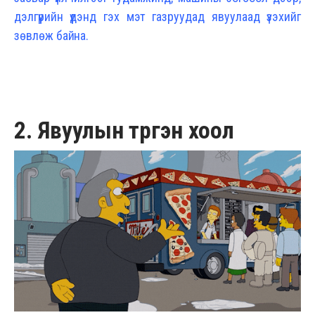
дэлгүүрийн үүдэнд гэх мэт газруудад явуулаад үзэхийг
зөвлөж байна.
2. Явуулын түргэн хоол