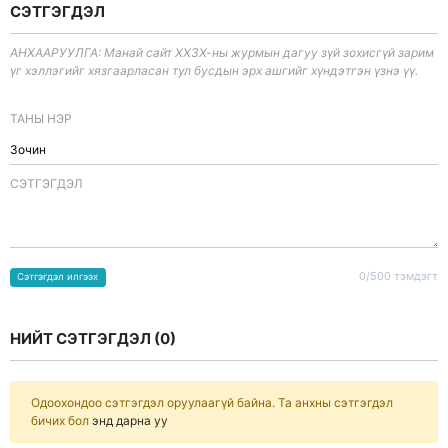
СЭТГЭГДЭЛ
АНХААРУУЛГА: Манай сайт ХХЗХ-ны журмын дагуу зүй зохисгүй зарим
үг хэллэгийг хязгаарласан тул бусдын эрх ашгийг хүндэтгэн үзнэ үү.
ТАНЫ НЭР
CЭТГЭГДЭЛ
0/500 тэмдэгт
Сэтгэгдэл илгээх
НИЙТ СЭТГЭГДЭЛ (
0
)
Одоохондоо сэтгэгдэл оруулаагүй байна. Та анхны сэтгэгдэл
бичих бол
энд дарна уу