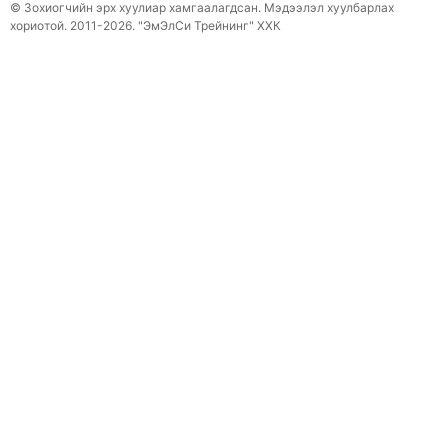
© Зохиогчийн эрх хуулиар хамгаалагдсан. Мэдээлэл хуулбарлах
хориотой. 2011-2026. "ЭмЭлСи Трейнинг" ХХК