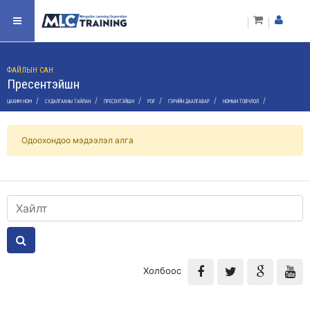
ФАЙЛЫН САН
Пресентэйшн
/
/
/
/
/
/
ЦАХИМ НОМ
СУДАЛГААНЫ ТАЙЛАН
ПРЕСЕНТЭЙШН
PDF
ГЭРИЙН ДААЛГАВАР
НОМЫН ТОВЧЛОЛ
Одоохондоо мэдээлэл алга
Холбоос