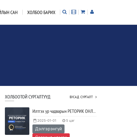
ЙЛЫН САН
ХОЛБОО БАРИХ
ХОЛБООТОЙ СУРГАЛТУУД
БУСАД СУРГАЛТ
Илтгэх ур чадварын РЕТОРИК ОНЛАЙН хөтөлбөр
2025-01-01
5 цаг
Дэлгэрэнгүй