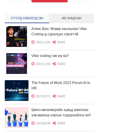
СҮҮЛД НЭМЭГДСЭН
ИХ УНШСАН
Алекс Ван: Өсвөр насныхан Vibe
Coding-д суралцах хэрэгтэй
2025/11/06
SHARE
Vibe coding гэж юу вэ?
2025/11/04
SHARE
The Future of Work 2023 Forum AI in
HR
2023/10/11
SHARE
Шинэ менежерийн хувьд ажиллах
хэв маягаа хэрхэн тодорхойлох вэ?
2023/06/08
SHARE