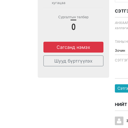
хугацаа
СЭТГ
Сургалтын төлбөр
АНХААР
0
хэллэги
ТАНЫ 
Сагсанд нэмэх
Шууд бүртгүүлэх
CЭТГЭ
Сэтгэ
НИЙТ