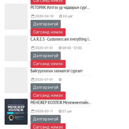
Сагсанд нэмэх
РЕТОРИК Илтгэх ур чадварын сургалт
2026-04-10
24 цаг
Дэлгэрэнгүй
Сагсанд нэмэх
C.A.R.E.S - Customers are everything in service
2025-01-01
09:00 -12:00
Дэлгэрэнгүй
Сагсанд нэмэх
Байгууллагын захиалгат сургалт
2025-01-01
Дэлгэрэнгүй
Сагсанд нэмэх
МЕНЕЖЕР КОЛЛЕЖ Менежментийн ур чадварын сургалт
2026-03-11
27 цаг
Дэлгэрэнгүй
Сагсанд нэмэх