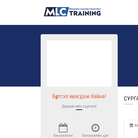
Бүртгэл явагдаж байна!
СУРГ
Дараагийн сургалт
Х
Хичээллэх
Хичээлийн цаг