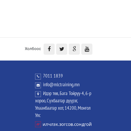
Холбоос
7011 1839
info@mlctraining.mn
Идэр төв, Бага Тойруу-4, 6-р
хороо, Сүхбаатар дүүрэг,
Улаанбаатар хот, 14200, Монгол
Улс