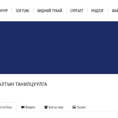
НҮҮР
SOFTUNI
БИДНИЙ ТУХАЙ
СУРГАЛТ
МЭДЛЭГ
ФА
АЛТЫН ТАНИЛЦУУЛГА
[Дэлгэрэнгүй]
өтөлбөр
Видео
Багш нар
Зураг