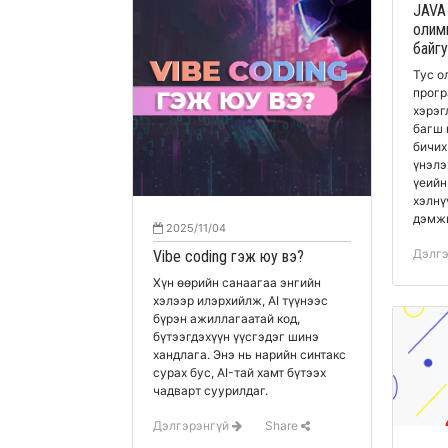
JAVA
олим
байгу
Тус о
прогр
хэрэг
багш 
бичих
үнэлэ
үеийн
хэлнү
дэмжи
2025/11/04
Дэлг
Vibe coding гэж юу вэ?
Хүн өөрийн санаагаа энгийн
хэлээр илэрхийлж, AI түүнээс
бүрэн ажиллагаатай код,
бүтээгдэхүүн үүсгэдэг шинэ
хандлага. Энэ нь нарийн синтакс
сурах бус, AI-тай хамт бүтээх
чадварт суурилдаг.
Дэлгэрэнгүй
Share