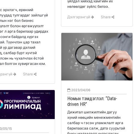
үйлдэл хийхэд хамгийн их
нөлөөлдөг зүйлс билээ.
с эрхлэгч, ерөнхий
луудад тулгардаг зайлшгүй
Дэлгэрэнгүй
Share
лын нэг бол бизнес
үлэлт болон өргөжүүлэлт
эг л арга барилаар удирдах
гсонги байдалд хүргэх
ай. Түүнчлэн цар тахал
й үр дагавар дэлхий
д, салбар бүрт хүчтэй
лсөн нь чухалчлах ёстой
ал болгон хувиргасан юм.
эрэнгүй
Share
2023/04/06
Номын тэмдэглэл: “Data-
driven HR”
Дижитал шилжилтийн дагуу
хүний нөөцийн менежментийн
салбар ч гэсэн уламжлалт арга
барилаасаа салж, дата суурьтай
3/05/15
буюу мэдээлэлд үндэслэсэн