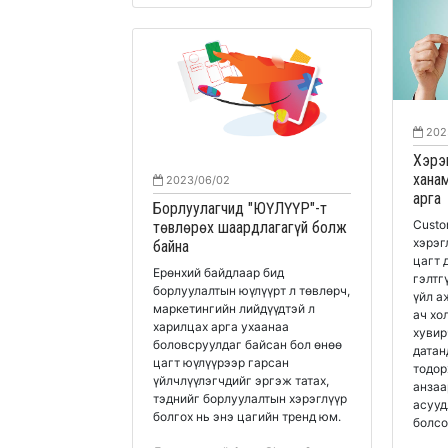
202
Хэрэ
хана
2023/06/02
арга
Борлуулагчид "ЮҮЛҮҮР"-т
Custo
төвлөрөх шаардлагагүй болж
хэрэг
байна
цагт 
Ерөнхий байдлаар бид
гэлтг
борлуулалтын юүлүүрт л төвлөрч,
үйл а
маркетингийн лийдүүдтэй л
ач хо
харилцах арга ухаанаа
хувир
боловсруулдаг байсан бол өнөө
датан
цагт юүлүүрээр гарсан
тодор
үйлчлүүлэгчдийг эргэж татах,
анзаа
тэднийг борлуулалтын хэрэглүүр
асууд
болгох нь энэ цагийн тренд юм.
болсо