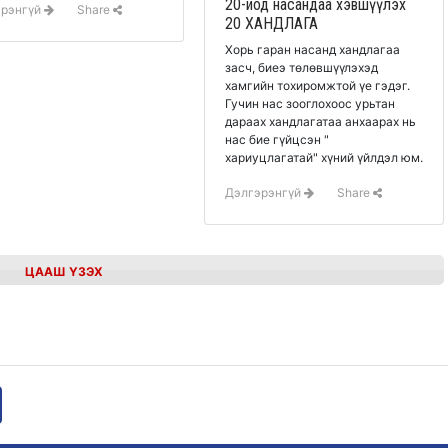
20-иод насандаа хэвшүүлэх
эрэнгүй
Share
20 ХАНДЛАГА
Хорь гаран насанд хандлагаа
засч, биеэ төлөвшүүлэхэд
хамгийн тохиромжтой үе гэдэг.
Гучин нас зооглохоос урьтан
дараах хандлагатаа анхаарах нь
нас бие гүйцсэн "
хариуцлагатай" хүний үйлдэл юм.
Дэлгэрэнгүй
Share
ЦААШ ҮЗЭХ