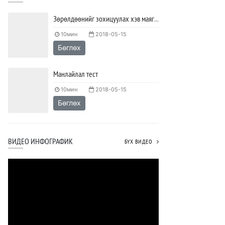
Зөрөлдөөнийг зохицуулах хэв маягийг тодорхойлох тест
10мин
2018-05-15
Бөглөх
Манлайлал тест
10мин
2018-05-15
Бөглөх
ВИДЕО ИНФОГРАФИК
БҮХ ВИДЕО