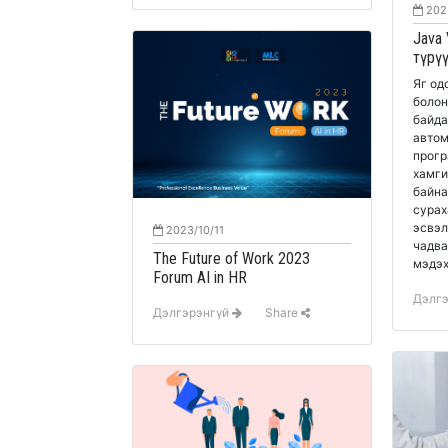
202
Java 
түрү
Яг од
болон
байда
автом
прогр
хамги
байна
сурах
эсвэл
2023/10/11
чадва
The Future of Work 2023
мэдэх
Forum AI in HR
Дэлг
Дэлгэрэнгүй
Share