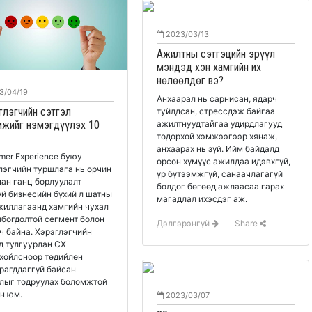
2023/03/13
Ажилтны сэтгэцийн эрүүл
мэндэд хэн хамгийн их
нөлөөлдөг вэ?
3/04/19
Анхаарал нь сарнисан, ядарч
глэгчийн сэтгэл
туйлдсан, стрессдэж байгаа
мжийг нэмэгдүүлэх 10
ажилтнуудтайгаа удирдлагууд
тодорхой хэмжээгээр хянаж,
анхаарах нь зүй. Ийм байдалд
mer Experience буюу
орсон хүмүүс ажилдаа идэвхгүй,
лэгчийн туршлага нь орчин
үр бүтээмжгүй, санаачлагагүй
дан ганц борлуулалт
болдог бөгөөд ажлаасаа гарах
үй бизнесийн бүхий л шатны
магадлал ихэсдэг аж.
жиллагаанд хамгийн чухал
лбогдолтой сегмент болон
Дэлгэрэнгүй
Share
ч байна. Хэрэглэгчийн
д тулгуурлан CX
хойлсноор төдийлөн
рагддаггүй байсан
лыг тодруулах боломжтой
н юм.
2023/03/07