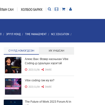
ЙЛЫН САН
ХОЛБОО БАРИХ
ЭЛ
ЭРҮҮЛ МЭНД
TIME MANAGEMENT
NCC EDUCATION
/
/
/
/
СҮҮЛД НЭМЭГДСЭН
ИХ УНШСАН
Алекс Ван: Өсвөр насныхан Vibe
Coding-д суралцах хэрэгтэй
2025/11/06
SHARE
Vibe coding гэж юу вэ?
2025/11/04
SHARE
The Future of Work 2023 Forum AI in