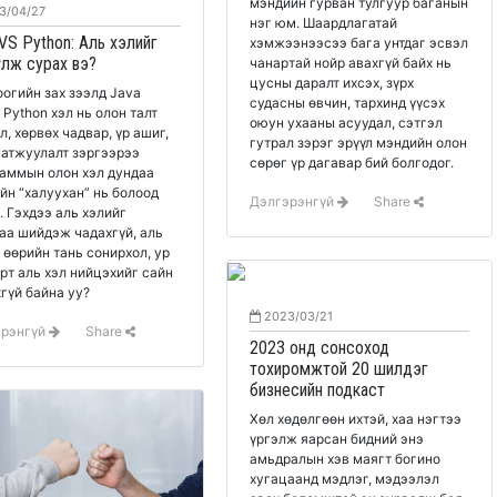
мэндийн гурван тулгуур баганын
3/04/27
нэг юм. Шаардлагатай
VS Python: Аль хэлийг
хэмжээнээсээ бага унтдаг эсвэл
үлж сурах вэ?
чанартай нойр авахгүй байх нь
цусны даралт ихсэх, зүрх
оогийн зах зээлд Java
судасны өвчин, тархинд үүсэх
 Python хэл нь олон талт
оюун ухааны асуудал, сэтгэл
л, хөрвөх чадвар, үр ашиг,
гутрал зэрэг эрүүл мэндийн олон
атжуулалт зэргээрээ
сөрөг үр дагавар бий болгодог.
аммын олон хэл дундаа
йн “халуухан” нь болоод
Дэлгэрэнгүй
Share
. Гэхдээ аль хэлийг
аа шийдэж чадахгүй, аль
 өөрийн тань сонирхол, ур
рт аль хэл нийцэхийг сайн
гүй байна уу?
2023/03/21
эрэнгүй
Share
2023 онд сонсоход
тохиромжтой 20 шилдэг
бизнесийн подкаст
Хөл хөдөлгөөн ихтэй, хаа нэгтээ
үргэлж яарсан бидний энэ
амьдралын хэв маягт богино
хугацаанд мэдлэг, мэдээлэл