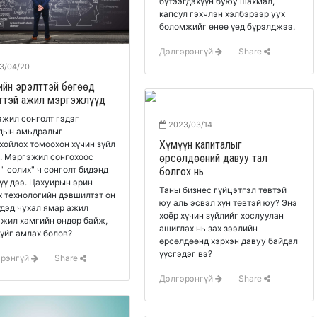
бүтээгдэхүүн буюу шахмал,
капсул гэхчлэн хэлбэрээр уух
боломжийг өнөө үед бүрэлджээ.
Дэлгэрэнгүй
Share
3/04/20
ийн эрэлттэй бөгөөд
ттэй ажил мэргэжлүүд
жил сонголт гэдэг
2023/03/14
дын амьдралыг
Хүмүүн капиталыг
хойлох томоохон хүчин зүйл
. Мэргэжил сонгохоос
өрсөлдөөний давуу тал
 бидэнд
болгох нь
үү дээ. Цахуирын эрин
Таны бизнес гүйцэтгэл төвтэй
х технологийн дэвшилтэт он
юу аль эсвэл хүн төвтэй юу? Энэ
дэд чухал ямар ажил
хоёр хүчин зүйлийг хослуулан
жил хамгийн өндөр байж,
ашиглах нь зах зээлийн
үйг амлах болов?
өрсөлдөөнд хэрхэн давуу байдал
үүсгэдэг вэ?
эрэнгүй
Share
Дэлгэрэнгүй
Share