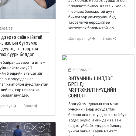
авах боломжтой эх сурвалж бол
" подкаст" билээ. Хэзээ ч, хаана
ч сонсох боломжтой дуут
бичлэгээр дамжуулан бид
тасралтгүй өөрсдийгөө
хөгжүүлэх боломжтой юм.
3/04/25
 дээрээ сайн найзтай
Дэлгэрэнгүй
Share
 нь ажлын бүтээмж
гдүүлж, тогтвортой
лах суурь болдог
 байран дээрээ та итгэж
уйц найзтай юу? 7
2023/03/20
ийн 5 өдрийн 8-9 цагийг
ВИТАМИНЫ ШИЛДЭГ
аа өнгөрүүлдэг нэг
БРЕНД:
лэг хамт олон дунд таньтай
МЭРГЭЖИЛТНҮҮДИЙН
 нийлэх, гар нийлэх хэн
СОНГОЛТ
 байдаг шүү дээ.
Завгүй амьдралын хэв маяг,
эрэнгүй
Share
хүнсний чанар асуудалтай
болсон энэ цаг үед хэрэгтэй бүх
эрдэс бодис, амин дэмээ авч
чадахгүй байх хүндрэл бидэнд
учирч байна. Харин нэмэлт