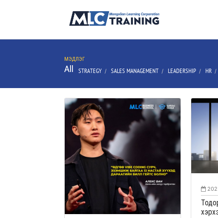
МЭДЛЭГ
All
STRATEGY
SALES MANAGEMENT
LEADERSHIP
HR
/
/
/
202
Тодо
хэрх