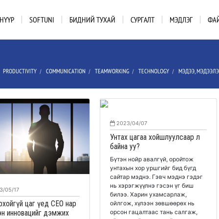
НҮҮР
SOFTUNI
БИДНИЙ ТУХАЙ
СУРГАЛТ
МЭДЛЭГ
ФА
PRODUCTIVITY
COMMUNICATION
TEAMWORKING
TECHNOLOGY
МЭДЭЭ, МЭДЭЭЛ
/
/
/
/
/
2023/04/07
Унтах цагаа хойшлуулсаар л
байна уу?
Бүтэн нойр авалгүй, оройтож
унтахын хор уршгийг бид бүгд
сайтар мэднэ. Гэвч мэднэ гэдэг
нь хэрэгжүүлнэ гэсэн үг биш
3/05/17
билээ. Харин ухамсарлаж,
рхойгүй цаг үед CEO нар
ойлгож, хүлээн зөвшөөрөх нь
орсон гацалтаас тань салгаж,
эн инновацийг дэмжих