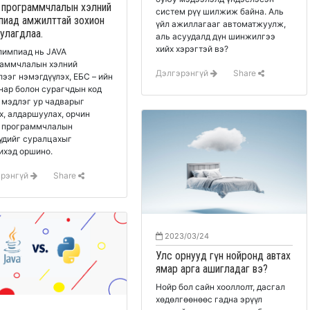
 программчлалын хэлний
систем рүү шилжиж байна. Аль
пиад амжилттай зохион
үйл ажиллагааг автоматжуулж,
улагдлаа.
аль асуудалд дүн шинжилгээ
хийх хэрэгтэй вэ?
лимпиад нь JAVA
аммчлалын хэлний
Дэлгэрэнгүй
Share
лээг нэмэгдүүлэх, ЕБС – ийн
нар болон сурагчдын код
 мэдлэг ур чадварыг
х, алдаршуулах, орчин
 программчлалын
үдийг суралцахыг
хэд оршино.
эрэнгүй
Share
2023/03/24
Улс орнууд гүн нойронд автах
ямар арга ашигладаг вэ?
Нойр бол сайн хооллолт, дасгал
хөдөлгөөнөөс гадна эрүүл