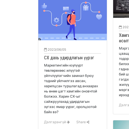
202
Хамг
өсөл
Мэргэ
2023/06/05
цааш
CX дахь удирдлагын үүрэг
тодор
билээ
Маркетингийн юүлүүрт
гадна " солих" ч сонголт
төвлөрөхөөс илүүтэй
бий ш
үйлчлүүлэгчийн замнал буюу
гэгдэ
тэдний үйлчилгээ авсан,
жилүү
харилцсан туршлагад анхаарах
мэргэ
нь өнөө цагт хамгийн оновчтой
ирээд
болжээ. Харин CX-ыг
сайжруулахад удирдлагын
Дэлг
зүгээс ямар үүрэг, оролцоотой
байх вэ?
Дэлгэрэнгүй
Share