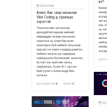
вэ?
2025/11/06
Бизне
Алекс Ван: Өсвөр насныхан
захир
асууд
Vibe Coding-д суралцах
хөгжү
хэрэгтэй
юм. Н
Технологийн чиглэлээр
нь зо
ирээдүйтэй карьер хийхийг
аюулт
мөрөөддөг өсвөр насныхан
өвчни
хэрэглээ нь улам бүр өсөн
нийтэ
нэмэгдэж буй хиймэл оюунаар
нөлөө
код үүсгэх хэрэгслүүдэд шимтэн,
асууд
хиймэл оюуны ур чадвараа
сайжруулах боломжийг ашиглах
Дэлг
ёстой гэж хамгийн залуу
тэрбумтан, Scale AI-г үүсгэн
байгуулагч Александр Ван
хэлжээ.
Дэлгэрэнгүй
Share
202