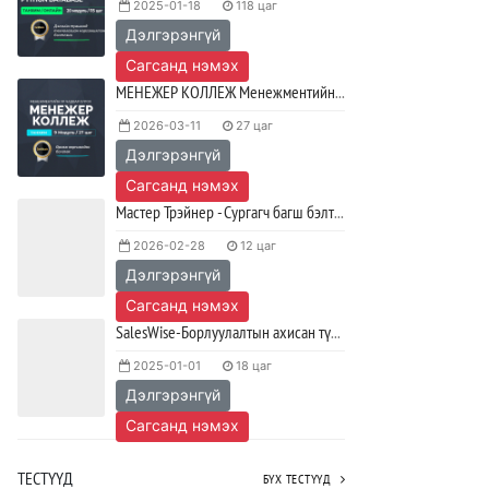
2025-01-18
118 цаг
олимпиад амжилттай зохион
байгуулагдлаа.
Дэлгэрэнгүй
2023/05/15
SHARE
Сагсанд нэмэх
МЕНЕЖЕР КОЛЛЕЖ Менежментийн ур чадварын сургалт
Java VS Python: Аль хэлийг түрүүлж
2026-03-11
27 цаг
сурах вэ?
Дэлгэрэнгүй
2023/04/27
SHARE
Сагсанд нэмэх
Ажил дээрээ сайн найзтай байх нь
Мастер Трэйнер - Сургагч багш бэлтгэх хөтөлбөр
ажлын бүтээмж нэмэгдүүлж,
тогтвортой ажиллах суурь болдог
2026-02-28
12 цаг
Дэлгэрэнгүй
2023/04/25
SHARE
Сагсанд нэмэх
SalesWise-Борлуулалтын ахисан түвшний хөтөлбөр
2025-01-01
18 цаг
Дэлгэрэнгүй
Сагсанд нэмэх
ТЕСТҮҮД
БҮХ ТЕСТҮҮД