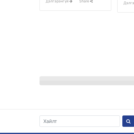
Дэлгэрэнгүй
Share
Дэлг