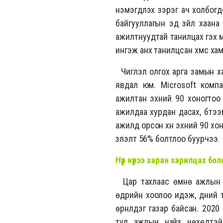
нэмэгдүүлэх зэрэг ач холбогд
байгууллагын эд зүйл хаан
ажилтнуудтай танилцах гэх 
ингэж анх танилцсан хүмүүс х
Чиглэл олгох арга замын хам
явдал юм. Microsoft комп
ажилтан эхний 90 хоногтоо 
ажилдаа хурдан дасах, бүтэ
ажилд орсон хүн эхний 90 хо
үзүүлэлт 56% болтлоо буурчээ.
Нүүр нүүрээ харан харилцах б
Цар тахлаас өмнө ажлын б
өдрийн хоолоо идэж, үүдний 
өрнүүлдэг газар байсан. 2020
тул ажлын найз нөхөдтэйг