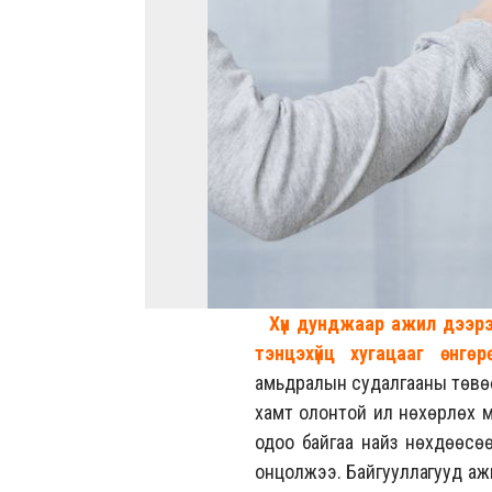
Хүн дунджаар ажил дээр
тэнцэхүйц хугацааг өнгөр
амьдралын судалгааны төвөөс 
хамт олонтой илүү нөхөрлөх
одоо байгаа найз нөхдөөсөө 
онцолжээ. Байгууллагууд ажи