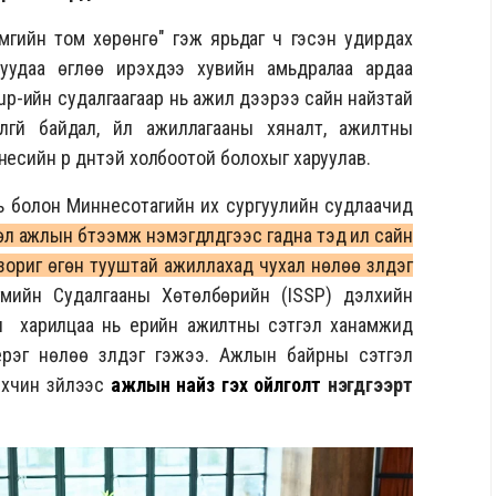
амгийн том хөрөнгө" гэж ярьдаг ч гэсэн удирдах
уудаа өглөө ирэхдээ хувийн амьдралаа ардаа
llup-ийн судалгаагаар нь ажил дээрээ сайн найзтай
лгүй байдал, үйл ажиллагааны хяналт, ажилтны
несийн үр дүнтэй холбоотой болохыг харуулав.
 болон Миннесотагийн их сургуулийн судлаачид
 ажлын бүтээмж нэмэгдүүлдгээс гадна тэд илүү сайн
ориг өгөн тууштай ажиллахад чухал нөлөө үзүүлдэг
мийн Судалгааны Хөтөлбөрийн (ISSP) дэлхийн
ын харилцаа нь ерийн ажилтны сэтгэл ханамжид
рэг нөлөө үзүүлдэг гэжээ.
Ажлын байрны сэтгэл
хүчин зүйлээс
ажлын найз гэх ойлголт
нэгдүгээрт