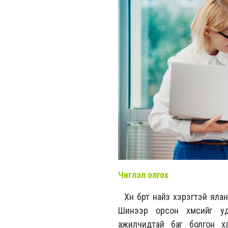
Чиглэл олгох
Хүн бүрт найз хэрэгтэй ялан
Шинээр орсон хүмүүсийг 
ажилчидтай баг болгон х