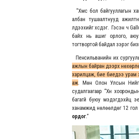
"Хүмүүс бол байгууллагын х
албан тушаалтнууд ажилтн
үлдээхийг хүсдэг. Гэсэн ч Ga
байх нь ашиг орлого, аюу
тогтвортой байдал зэрэг биз
Пенсильванийн их сургууль
ажлын байран дээрх нөхөрлөл
харилцаж, бие биедээ урам з
аж
. Мөн Олон Улсын Нийг
судалгаагаар “Хүн хооронд
багагүй буюу мэдэгдэхүйц эе
ханамжид нөлөөлдөг 12 гол 
ордог
.”