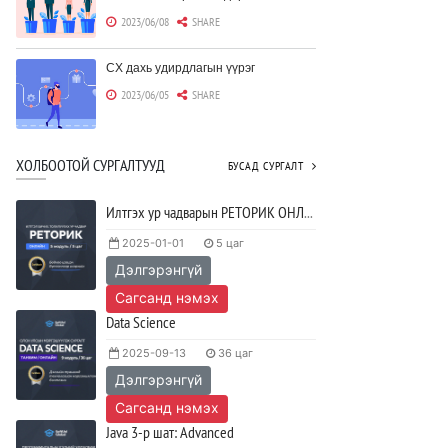
2023/06/08
SHARE
CX дахь удирдлагын үүрэг
2023/06/05
SHARE
Борлуулагчид "ЮҮЛҮҮР"-т төвлөрөх
ХОЛБООТОЙ СУРГАЛТУУД
БУСАД СУРГАЛТ
шаардлагагүй болж байна
2023/06/02
SHARE
Илтгэх ур чадварын РЕТОРИК ОНЛАЙН хөтөлбөр
2025-01-01
5 цаг
Тодорхойгүй цаг үед CEO нар хэрхэн
Дэлгэрэнгүй
инновацийг дэмжих вэ?
2023/05/17
SHARE
Сагсанд нэмэх
Data Science
JAVA программчлалын хэлний
2025-09-13
36 цаг
олимпиад амжилттай зохион
байгуулагдлаа.
Дэлгэрэнгүй
2023/05/15
SHARE
Сагсанд нэмэх
Java 3-р шат: Advanced
Java VS Python: Аль хэлийг түрүүлж