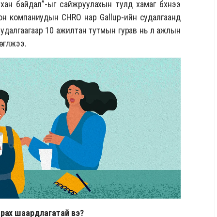
йхан байдал”-ыг сайжруулахын тулд хамаг бүхнээ
он компаниудын CHRO нар Gallup-ийн судалгаанд
с судалгаагаар 10 ажилтан тутмын гурав нь л ажлын
гүүлжээ.
арах шаардлагатай вэ?