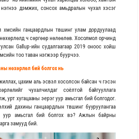
д нэгнээ дэмжих, сонсох амьдралын чухал хэсэг
хүмүүсийн ганцаардлын түвшинг улам дордуулаад
ь нөхөрлөлд ч сөргөөр нөлөөлөв. Хосолмол орчинд
вуулсан Gallup-ийн судалгаагаар 2019 оноос хойш
мүүсийн тоо таван нэгжээр буурчээ.
ны нөхөрлөл бий болгох нь
жиллах, цахим аль эсвэл хосолсон байсан ч гэсэн
рлөлийг чухалчилдаг соёлтой байгууллага
, урт хугацааны эерэг уур амьсгал бий болгодог.
элхий дахины ганцаардлын түвшинг бууруулангаа
й уур амьсгал бий болгох вэ? Ажлын байрны
арга замууд бий.