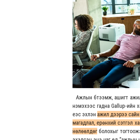
Ажлын бүтээмж, ашигт ажилл
нэмэхээс гадна Gallup-ийн х
үеэс эхлэн
ажил дээрээ сайн 
магадлал, ерөнхий сэтгэл ха
нөлөөлдөг
болохыг тогтоож
эхэлсэн энэ цаг үед “ажлын 