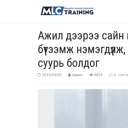
Ажил дээрээ сайн 
бүтээмж нэмэгдүүлж
суурь болдог
2023/04/25
Админ
6653
0
сэтгэ