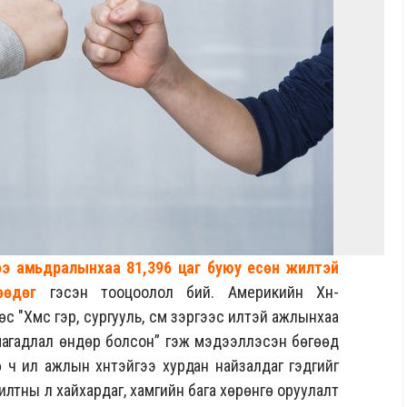
ээ амьдралынхаа 81,396 цаг буюу есөн жилтэй
өөдөг
гэсэн тооцоолол бий. Америкийн Хүн-
"Хүмүүс гэр, сургууль, сүм зэргээс илүүтэй ажлынхаа
 магадлал өндөр болсон” гэж мэдээллэсэн бөгөөд
ч илүү ажлын хүнтэйгээ хурдан найзалдаг гэдгийг
лтны үл хайхардаг, хамгийн бага хөрөнгө оруулалт