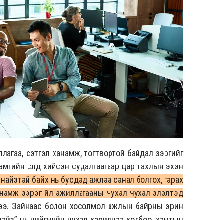
агаа, сэтгэл ханамж, тогтвортой байдал зэргийг
амгийн сүүлд хийсэн судалгаагаар цар тахлын эхэн
найзтай байх нь бусдад ажлаа санал болгох, гарах
намж зэрэг үйл ажиллагааны чухал чухал үзүүлэлтэд
ээ. Зайнаас болон хосолмол ажлын байрны эрин
найз” нь нийгмийн чухал харилцаа холбоо, хамтын