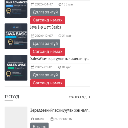
2025-04-17
155 цаг
сурах вэ?
Дэлгэрэнгүй
2023/04/27
SHARE
Сагсанд нэмэх
Ажил дээрээ сайн найзтай байх нь
Java 1-р шат: Basics
ажлын бүтээмж нэмэгдүүлж,
тогтвортой ажиллах суурь болдог
2024-12-07
21 цаг
Дэлгэрэнгүй
2023/04/25
SHARE
Сагсанд нэмэх
SalesWise-Борлуулалтын ахисан түвшний хөтөлбөр
2025-01-01
18 цаг
Дэлгэрэнгүй
Сагсанд нэмэх
ТЕСТҮҮД
БҮХ ТЕСТҮҮД
Зөрөлдөөнийг зохицуулах хэв маягийг тодорхойлох тест
10мин
2018-05-15
Бөглөх