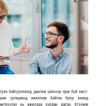
гуяа байгууллагад дөнгөж шинээр орж буй хүмүүст.
удаан хугацаанд ажиллаж байгаа буюу ахмад
амтруулах нь ажилдаа хурдан дасах, бүтээмж