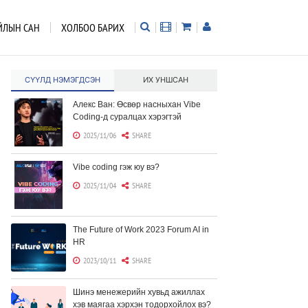
ЙЛЫН САН
ХОЛБОО БАРИХ
СҮҮЛД НЭМЭГДСЭН
ИХ УНШСАН
Алекс Ван: Өсвөр насныхан Vibe
Coding-д суралцах хэрэгтэй
2025/11/06
SHARE
Vibe coding гэж юу вэ?
2025/11/04
SHARE
The Future of Work 2023 Forum AI in
HR
2023/10/11
SHARE
Шинэ менежерийн хувьд ажиллах
хэв маягаа хэрхэн тодорхойлох вэ?