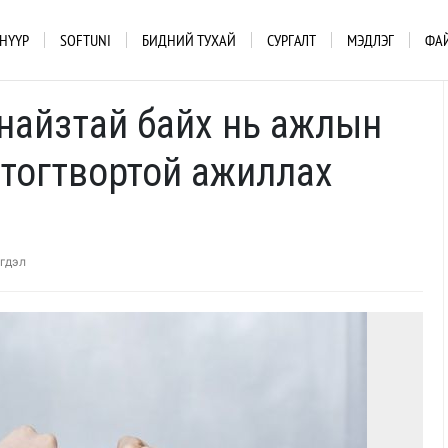
НҮҮР
SOFTUNI
БИДНИЙ ТУХАЙ
СУРГАЛТ
МЭДЛЭГ
ФА
найзтай байх нь ажлын
, тогтвортой ажиллах
гдэл