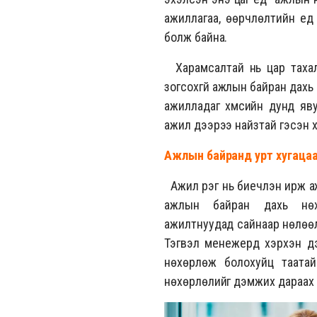
ажиллагаа, өөрчлөлтийн үе
болж байна.
Харамсалтай нь цар тахал 
зогсохгүй ажлын байран дах
ажилладаг хүмүүсийн дунд я
ажил дээрээ найзтай гэсэн хү
Ажлын байранд урт хугацаа
Ажил үүрэг нь биечлэн ирж а
ажлын байран дахь нөхө
ажилтнуудад сайнаар нөлөөлж
Тэгвэл менежерүүд хэрхэн д
нөхөрлөж болохуйц таата
нөхөрлөлийг дэмжих дараах 