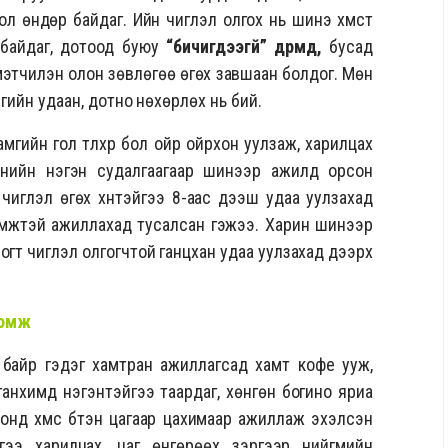
ол өндөр байдаг. Ийн чиглэл олгох нь шинэ хүмүүст
а байдаг, дотоод буюу
“бичигдээгүй” дүрмүүд,
бусад
мэтчилэн олон зөвлөгөө өгөх завшаан болдог. Мөн
амгийн удаан, дотно нөхөрлөх нь бий.
гийн гол түлхүүр бол ойр ойрхон уулзаж, харилцах
анийн нэгэн судалгаагаар шинээр ажилд орсон
чиглэл өгөх хүнтэйгээ 8-аас дээш удаа уулзахад
эмжтэй ажиллахад тусалсан гэжээ. Харин шинээр
ногт чиглэл олгогчтой ганцхан удаа уулзахад дээрх
оломж
айр гэдэг хамтран ажиллагсад хамт кофе ууж,
танхимд нэгэнтэйгээ таардаг, хөнгөн богино яриа
 онд хүмүүс бүтэн цагаар цахимаар ажиллаж эхэлсэн
ээ харилцах, цаг өнгөрөөх зэргээр нийгмийн