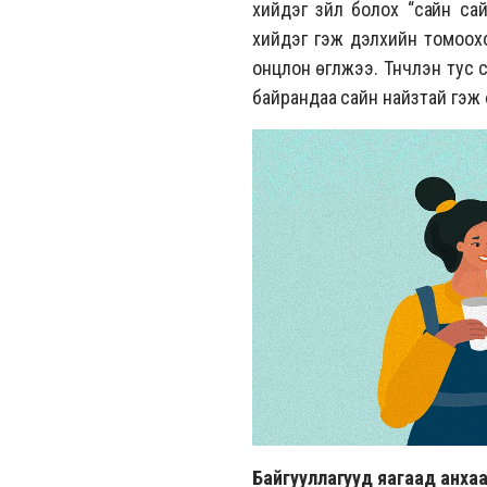
хийдэг зүйл болох “сайн са
хийдэг гэж дэлхийн томоох
онцлон өгүүлжээ. Түүнчлэн ту
байрандаа сайн найзтай гэж ө
Байгууллагууд яагаад анха