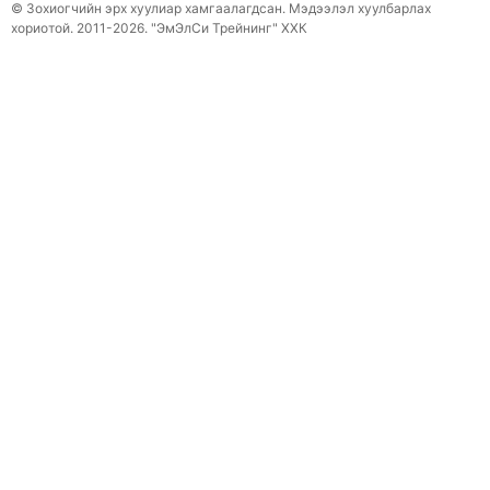
© Зохиогчийн эрх хуулиар хамгаалагдсан. Мэдээлэл хуулбарлах
хориотой. 2011-2026. "ЭмЭлСи Трейнинг" ХХК