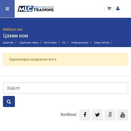
ФАЙЛЫН САН
Цахим ном
/
/
/
/
/
/
ЦАХИМ НОМ
СУДАЛГААНЫ ТАЙЛАН
ПРЕСЕНТЭЙШН
PDF
ГЭРИЙН ДААЛГАВАР
НОМЫН ТОВЧЛОЛ
Одоохондоо мэдээлэл алга
Холбоос