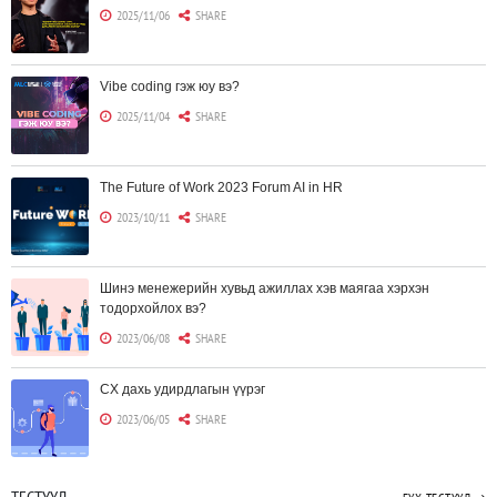
2025/11/06
SHARE
Vibe coding гэж юу вэ?
2025/11/04
SHARE
The Future of Work 2023 Forum AI in HR
2023/10/11
SHARE
Шинэ менежерийн хувьд ажиллах хэв маягаа хэрхэн
тодорхойлох вэ?
2023/06/08
SHARE
CX дахь удирдлагын үүрэг
2023/06/05
SHARE
Борлуулагчид "ЮҮЛҮҮР"-т төвлөрөх шаардлагагүй болж