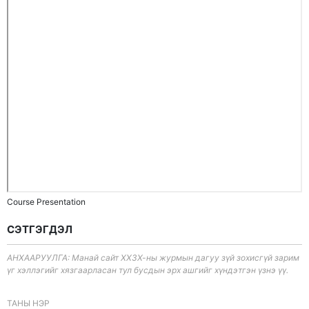
Course Presentation
СЭТГЭГДЭЛ
АНХААРУУЛГА: Манай сайт ХХЗХ-ны журмын дагуу зүй зохисгүй зарим
үг хэллэгийг хязгаарласан тул бусдын эрх ашгийг хүндэтгэн үзнэ үү.
ТАНЫ НЭР