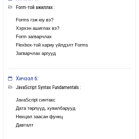
Сургалтаар эзэмших ур чадвар
Form-той ажиллах :
Веб хөгжүүлэлтийг илүү нарийвчлан задалж, бүх
Forms гэж юу вэ?
функцын тохиргоог хийнэ.
Хэрхэн ашиглах вэ?
Вебийн Front-End буюу хэрэглэгч талын нүүр
Form загварчлах
хуудсыг хийж сурна.
Flexbox-той хариу үйлдэлт Forms
Веб хөгжүүлэлтэд хамгийн түгээмэл ашиглагддаг
Загварчлах аргууд
JavaScript хэлний анхан шатны мэдлэгтэй болно.
Хэрэгжүүлэх боломжтой, бодит цогц ажиллагаатай
вебсайт бүтээнэ.
Хичээл 6:
Дадлагат суурилсан хөтөлбөр
JavaScript Syntax Fundamentals :
JavaScript синтакс
Дата төрлүүд, хувилбарууд
Нөхцөл заасан функц
Давталт