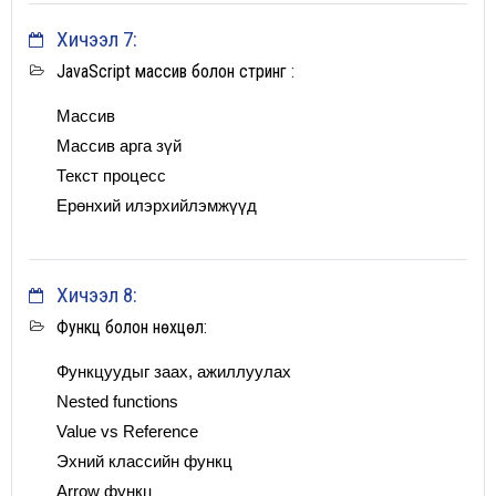
Хичээл 7:
JavaScript массив болон стринг :
Массив
Массив арга зүй
Текст процесс
Ерөнхий илэрхийлэмжүүд
Хичээл 8:
Функц болон нөхцөл:
Функцуудыг заах, ажиллуулах
Nested functions
Value vs Reference
Эхний классийн функц
Arrow функц