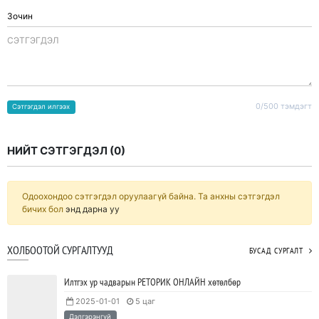
CЭТГЭГДЭЛ
0/500 тэмдэгт
Сэтгэгдэл илгээх
НИЙТ СЭТГЭГДЭЛ (
0
)
Одоохондоо сэтгэгдэл оруулаагүй байна. Та анхны сэтгэгдэл
бичих бол
энд дарна уу
ХОЛБООТОЙ СУРГАЛТУУД
БУСАД СУРГАЛТ
Илтгэх ур чадварын РЕТОРИК ОНЛАЙН хөтөлбөр
2025-01-01
5 цаг
Дэлгэрэнгүй