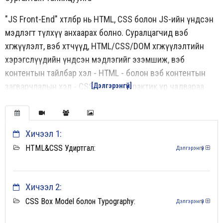
"JS Front-End" хөтөлбөр нь HTML, CSS болон JS-ийн үндсэн
мэдлэгт түлхүү анхаарах болно. Суралцагчид вэб
хөгжүүлэлт, вэб хөтчүүд, HTML/CSS/DOM хөгжүүлэлтийн
хэрэгслүүдийн үндсэн мэдлэгийг эзэмшиж, вэб
контентын тайлбар хэл - HTML - болон вэб контентын
загварчлалын хэл - CSS ашиглах практик ур чадвараа
[Дэлгэрэнгүй]
хөгжүүлнэ. Вэб программын Front-End хэсгийг зөв зохион
байгуулах, өгөгдсөн дизайны дагуу загварчлах, зурах,
дүрслэх дасгал ажлууд илүү их тусгагдана. Модулийн
Хичээл 1:
хоёрдугаар хэсэгт JavaScript хэлний синтаксийн үндэс,
HTML&CSS Удиртгал:
Дэлгэрэнгүй
массив, матриц, объект, класс, бичих функцтэй ажиллах
зэрэг анхан шатны мэдлэгтэй болно. DOM модтой
ажиллах, түүнийгээ удирдах, хийх, "event" буюу үндсэн
Хичээл 2:
үйл ажиллагаан дээр ажиллах боломжтой. JavaScript
CSS Box Model болон Typography:
Дэлгэрэнгүй
программчлалын функциональ болон OOP арга барилтай
танилцах бөгөөд HTTP болон REST өгөгдөл дамжуулах