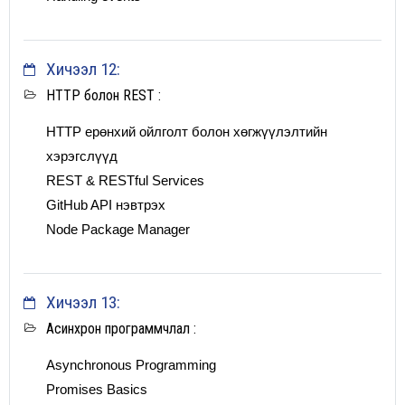
Хичээл 12:
HTTP болон REST :
HTTP ерөнхий ойлголт болон хөгжүүлэлтийн
хэрэгслүүд
REST & RESTful Services
GitHub API нэвтрэх
Node Package Manager
Хичээл 13:
Асинхрон программчлал :
Asynchronous Programming
Promises Basics