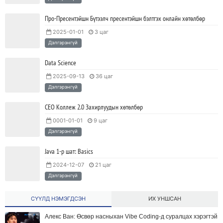
Про-Пресентэйшн Бүтээлч пресентэйшн бэлтгэх онлайн хөтөлбөр
2025-01-01
3 цаг
Дэлгэрэнгүй
Data Science
2025-09-13
36 цаг
Дэлгэрэнгүй
СЕО Коллеж 2.0 Захирлуудын хөтөлбөр
0001-01-01
9 цаг
Дэлгэрэнгүй
Java 1-р шат: Basics
2024-12-07
21 цаг
Дэлгэрэнгүй
СҮҮЛД НЭМЭГДСЭН
ИХ УНШСАН
Алекс Ван: Өсвөр насныхан Vibe Coding-д суралцах хэрэгтэй