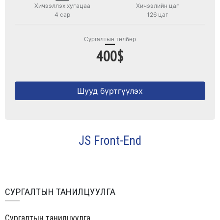
Хичээллэх хугацаа
Хичээлийн цаг
4 сар
126 цаг
Сургалтын төлбөр
400$
Шууд бүртгүүлэх
JS Front-End
СУРГАЛТЫН ТАНИЛЦУУЛГА
Сургалтын танилцуулга