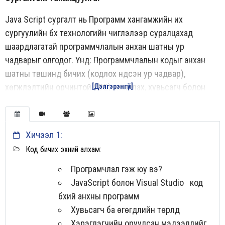
Java Script сургалт нь Программ хангамжийн их
сургуулийн бүх технологийн чиглэлээр суралцахад
шаардлагатай программчлалын анхан шатны ур
чадварыг олгодог. Үүнд: Программчлалын кодыг анхан
шатны түвшинд бичих (кодлох үндсэн ур чадвар),
хөгжүүлэлтийн орчинтой (IDE) ажиллах, хувьсагч болон
[Дэлгэрэнгүй]
өгөгдөл, оператор болон илэрхийлэл ашиглах, консолтой
ажиллах, нөхцөлт бүтцийг ашиглах ( if, if-else) зэргүүд орох
юм.
Хичээл 1:
Сургалтын дараа таны олж авах ур чадварууд
Код бичих эхний алхам:
Програмчлал гэж юу вэ?
Консолтой ажиллах (өгөгдлийн оролт, гаралт)
JavaScript болон Visual Studio код
Loop-тэй ажиллах (for)
бүхий анхны программ
Илүү нарийн төвөгтэй логик шалгалтуудтай ажиллах
Хувьсагч ба өгөгдлийн төрлүүд
Логик шалгалттай ажиллах
Хэрэглэгчийн оруулсан мэдээллийг