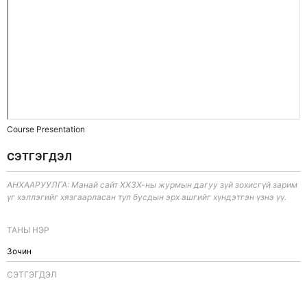
Course Presentation
СЭТГЭГДЭЛ
АНХААРУУЛГА: Манай сайт ХХЗХ-ны журмын дагуу зүй зохисгүй зарим
үг хэллэгийг хязгаарласан тул бусдын эрх ашгийг хүндэтгэн үзнэ үү.
ТАНЫ НЭР
CЭТГЭГДЭЛ