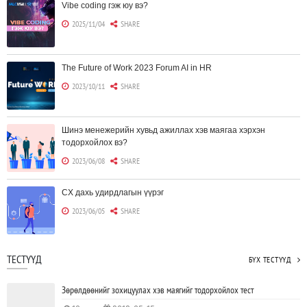
Vibe coding гэж юу вэ?
2025/11/04
SHARE
The Future of Work 2023 Forum AI in HR
2023/10/11
SHARE
Шинэ менежерийн хувьд ажиллах хэв маягаа хэрхэн
тодорхойлох вэ?
2023/06/08
SHARE
CX дахь удирдлагын үүрэг
2023/06/05
SHARE
Борлуулагчид "ЮҮЛҮҮР"-т төвлөрөх шаардлагагүй болж
ТЕСТҮҮД
БҮХ ТЕСТҮҮД
байна
2023/06/02
SHARE
Зөрөлдөөнийг зохицуулах хэв маягийг тодорхойлох тест