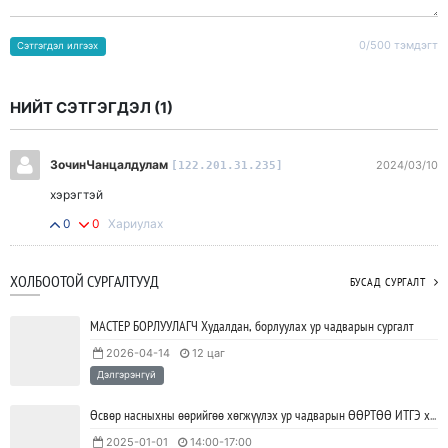
0/500 тэмдэгт
Сэтгэгдэл илгээх
НИЙТ СЭТГЭГДЭЛ (
1
)
ЗочинЧанцалдулам
2024/03/10
[122.201.31.235]
хэрэгтэй
0
0
Хариулах
ХОЛБООТОЙ СУРГАЛТУУД
БУСАД СУРГАЛТ
МАСТЕР БОРЛУУЛАГЧ Худалдан, борлуулах ур чадварын сургалт
2026-04-14
12 цаг
Дэлгэрэнгүй
Өсвөр насныхны өөрийгөө хөгжүүлэх ур чадварын ӨӨРТӨӨ ИТГЭ хөтөлбөр
2025-01-01
14:00-17:00