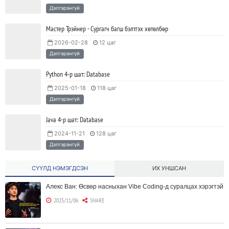
Дэлгэрэнгүй
Мастер Трэйнер - Сургагч багш бэлтгэх хөтөлбөр
2026-02-28
12 цаг
Дэлгэрэнгүй
Python 4-р шат: Database
2025-01-18
118 цаг
Дэлгэрэнгүй
Java 4-р шат: Database
2024-11-21
128 цаг
Дэлгэрэнгүй
СҮҮЛД НЭМЭГДСЭН
ИХ УНШСАН
Алекс Ван: Өсвөр насныхан Vibe Coding-д суралцах хэрэгтэй
2025/11/06
SHARE