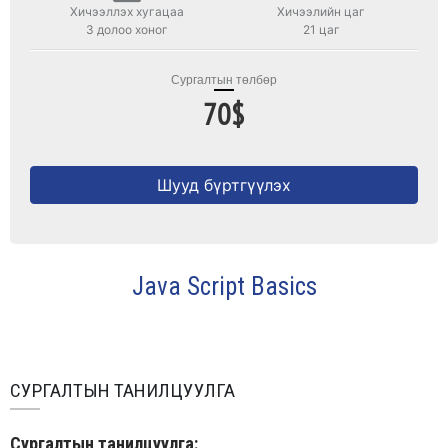
Хичээллэх хугацаа
Хичээлийн цаг
3 долоо хоног
21 цаг
Сургалтын төлбөр
70$
Шууд бүртгүүлэх
Java Script Basics
СУРГАЛТЫН ТАНИЛЦУУЛГА
С
ургалтын танилцуулга
: