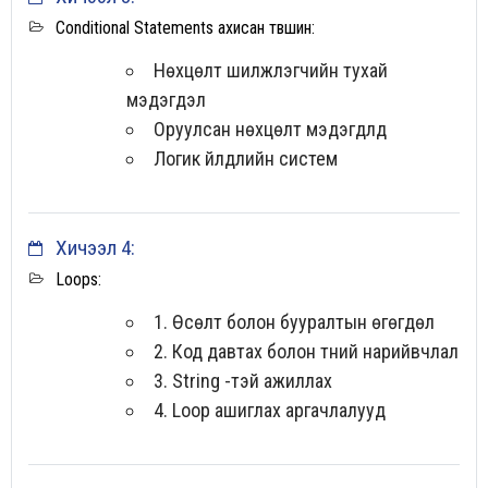
Conditional Statements ахисан түвшин:
Нөхцөлт шилжүүлэгчийн тухай
мэдэгдэл
Оруулсан нөхцөлт мэдэгдлүүд
Логик үйлдлийн систем
Хичээл 4:
Loops:
1. Өсөлт болон бууралтын өгөгдөл
2. Код давтах болон түүний нарийвчлал
3. String -тэй ажиллах
4. Loop ашиглах аргачлалууд