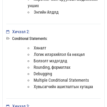
Энгийн тооцооллыг хийх
унших
Complex loops-тэй ажиллах
Энгийн үйлдлүүд
Сургалтын онцлог
Европ даяар шалгарсан, дадлагад суурилсан олон
Хичээл 2:
улсын хөтөлбөр
Conditional Statements:
Мэргэжлээрээ олон жил ажилласан туршлагатай
багш нар хичээлийг заана
Хяналт
Логик илэрхийлэл ба нөхцөл
Сургалтын давуу тал
Болзолт мэдэгдлүүд
Танхим болон цахимаар суралцах уян хатан хуваарь
Rounding, форматлах
Цалинтай дадлага хийх боломж
Debugging
Multiple Conditional Statements
Хувьсагчийн ашиглалтын хугацаа
Хичээл 3: