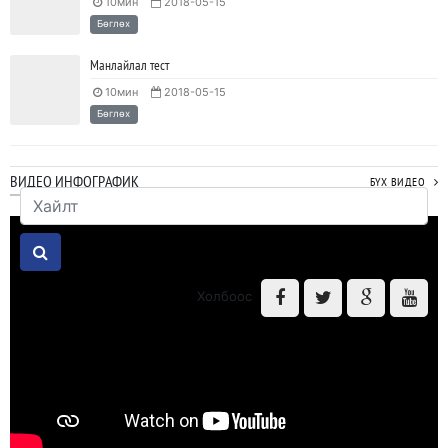
10мин
2018-05-15
Тодорхойгүй цаг үед CEO нар хэрхэн инновацийг дэмжих вэ?
Бөглөх
2023/05/17
SHARE
Манлайлал тест
10мин
2018-05-15
JAVA программчлалын хэлний олимпиад амжилттай зохион
Бөглөх
байгуулагдлаа.
2023/05/15
SHARE
ВИДЕО ИНФОГРАФИК
БҮХ ВИДЕО
Java VS Python: Аль хэлийг түрүүлж сурах вэ?
2023/04/27
SHARE
Ажил дээрээ сайн найзтай байх нь ажлын бүтээмж
Холбоос
нэмэгдүүлж, тогтвортой ажиллах суурь болдог
2023/04/25
SHARE
© Зохиогчийн эрх хуулиар хамгаалагдсан. Мэдээлэл хуулбарлах
хориотой. 2011-2026. "ЭмЭлСи Трейнинг" ХХК