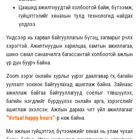
Цаашид ажилтнуудтай холбоотой байж, бүтээмж,
гүйцэтгэлийг хянахын тулд технологид найдах
үлдлээ.
Үндсээр нь харвал байгууллагын бүтэц, загварыг өөрчлөх
хэрэгтэй. Ажилтнуудын харилцаа, хамтын ажиллагаа,
шинэ санал санаачилга багассантай холбоотой ажлын
үр дүн буурч байна.
Zoom зэрэг онлайн хурлыг үүрэг даалгавар өгөх, багийн
уулзалт зохион байгуулахад ашиглаж байна. Зайнаас
ажиллаж байгаа байгууллагууд соёлыг төлөвшүүлэх,
багийн нэгдлийг бүрдүүлэх онлайн арга, хэрэгслийг
ашиглаж эхэлсэн. Ажлын дараах чөлөөт үйл ажиллагааг
“Virtual happy hours”
-р нөхөж байна.
Мөн ажлын гүйцэтгэл, бүтээмжийг хянах нь улам чухал