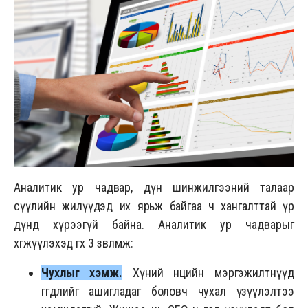
Аналитик ур чадвар, дүн шинжилгээний талаар
сүүлийн жилүүдэд их ярьж байгаа ч хангалттай үр
дүнд хүрээгүй байна. Аналитик ур чадварыг
хөгжүүлэхэд өгөх 3 зөвлөмж:
Чухлыг хэмж.
Хүний нөөцийн мэргэжилтнүүд
өгөгдлийг ашигладаг боловч чухал үзүүлэлтээ