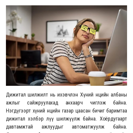
Дижитал шилжилт нь ихэвчлэн Хүний нөөцийн албаны
ажлыг сайжруулахад анхаарч чиглэж байна.
Нэгдүгээрт хүний нөөцийн газар цаасан бичиг баримтаа
дижитал хэлбэр лүү шилжүүлж байна. Хоёрдугаарт
давтамжтай ажлуудыг автоматжуулж байна.