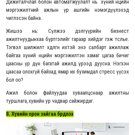
Дижиталчлал болон автоматжуулалт нь хүний нөөцийн
мэргэжилтний ажлын үр ашгийн нэмэгдүүлэхэд
чиглэсэн байна.
Жишээ нь: Сүлжээ дэлгүүрийн бизнест
ажилтнуудынхаа бүртгэлийг гараар хийдэг гэж төсөөлье.
Тэгвэл шилжилт хөдөлгөөн ихтэй энэ салбарт ажиллаж
байгаа хүний нөөцийн мэргэжилтэн хамаг цагаа бичиг
цаасны үр дүн багатай ажилд үрээд дуусна. Нэгхэн
цаасаа олохгүй байхад ямар их бухимдал стресс үүсэх
бол оо?
Ажил болон файлуудаа хуваалцснаар ажилтны
туршлага, хувийн ур чадвар сайжирдаг.
8. Хувийн орон зайгаа бүрдүүлэх