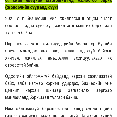
6. Хүний нөөцийн мэргэжилтнүүд жолоогоо барих
(
жолоочийн суудалд суух
)
2020 онд бизнесийн үйл ажиллагаанд огцом өөрчлөлт
орсноос гадна хувь хүн, ажилтанд маш их бэрхшээл
тулгарч байна.
Цар тахлын үед ажилтнууд өөрийн болон гэр бүлийн
эрүүл мэнддээ анхаарах, ажлаа алдахгүй байхыг
хичээж ажиллах, амьдралаа зохицуулахаар их
стресстэй байна.
Одоогийн ойлгомжгүй байдалд хэрхэн харилцаатай
байх, алба нэгжээ хэрхэн удирдах, бизнесийн үнэ
цэнийг хэрхэн шинээр загварчлах зэргээр
манлайлалд бэрхшээл тулгарч байна.
Ийм ойлгомжгүй бэрхшээлтэй нөхцөлд хүний нөөцийн
газраас хариулт нэхэх нь гарцаагүй. Тэгэхээр хүний