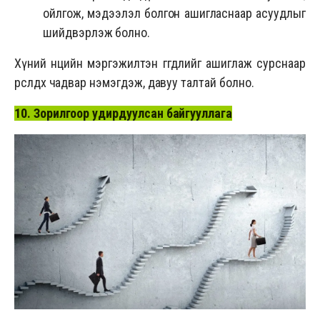
ойлгож, мэдээлэл болгон ашигласнаар асуудлыг
шийдвэрлэж болно.
Хүний нөөцийн мэргэжилтэн өгөгдлийг ашиглаж сурснаар
өрсөлдөх чадвар нэмэгдэж, давуу талтай болно.
10. Зорилгоор удирдуулсан байгууллага