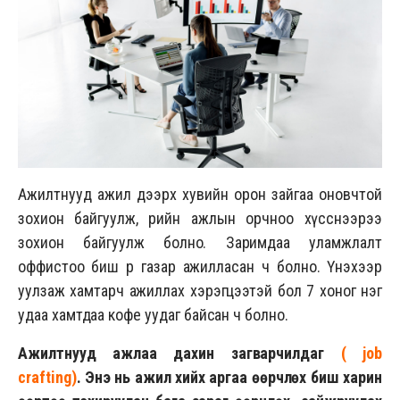
Ажилтнууд ажил дээрх хувийн орон зайгаа оновчтой
зохион байгуулж, өөрийн ажлын орчноо хүсснээрээ
зохион байгуулж болно. Заримдаа уламжлалт
оффистоо биш өөр газар ажилласан ч болно. Үнэхээр
уулзаж хамтарч ажиллах хэрэгцээтэй бол 7 хоног нэг
удаа хамтдаа кофе уудаг байсан ч болно.
Ажилтнууд ажлаа дахин загварчилдаг
(
job
crafting
)
. Энэ нь ажил хийх аргаа өөрчлөх биш харин