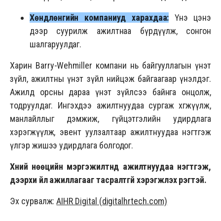
Хөндлөнгийн компаниуд харахдаа:
Үнэ цэнэ
дээр суурилж ажилтнаа бүрдүүлж, сонгон
шалгаруулдаг.
Харин Barry-Wehmiller компани нь байгууллагын үнэт
зүйл, ажилтны үнэт зүйл нийцэж байгаагаар үнэлдэг.
Ажилд орсны дараа үнэт зүйлсээ байнга онцолж,
тодруулдаг. Ингэхдээ ажилтнуудаа сургаж хөгжүүлж,
манлайллыг дэмжиж, гүйцэтгэлийн удирдлага
хэрэгжүүлж, эвент уулзалтаар ажилтнуудаа нэгтгэж
үлгэр жишээ удирдлага болгодог.
Хүний нөөцийн мэргэжилтнүүд ажилтнуудаа нэгтгэж,
дээрхи үйл ажиллагааг тасралтгүй хэрэгжүүлэх үүрэгтэй.
Эх сурвалж:
AIHR Digital (digitalhrtech.com)