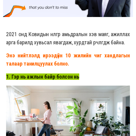
2021 онд Ковидын нөлөөгөөр амьдралын хэв маяг, ажиллах
арга барилд хувьсал явагдаж, хурдтай өөрчлөгдөж байна.
Энэ нийтлэлд ирээдүйн 10 жилийн чиг хандлагын
талаар танилцуулах болно.
1. Гэр нь ажлын байр болсон нь