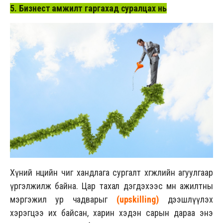
5. Бизнест амжилт гаргахад суралцах нь
Хүний нөөцийн чиг хандлага сургалт хөгжлийн агуулгаар
үргэлжилж байна. Цар тахал дэгдэхээс өмнө ажилтны
мэргэжил ур чадварыг
(
upskilling
)
дээшлүүлэх
хэрэгцээ их байсан, харин хэдэн сарын дараа энэ