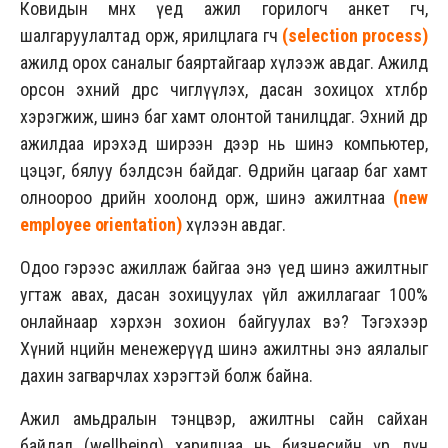
Ковидын өмнөх үед ажил горилогч анкет өгч,
шалгаруулалтад орж, ярилцлага өгч
(
selection process
)
ажилд орох саналыг баяртайгаар хүлээж авдаг. Ажилд
орсон эхний өдрөөс чиглүүлэх, дасан зохицох хөтөлбөр
хэрэгжиж, шинэ баг хамт олонтой танилцдаг. Эхний өдөр
ажилдаа ирэхэд ширээн дээр нь шинэ компьютер,
цэцэг, бялуу бэлдсэн байдаг. Өдрийн цагаар баг хамт
олноороо өдрийн хоолонд орж, шинэ ажилтнаа
(
new
employee orientation
)
хүлээн авдаг.
Одоо гэрээс ажиллаж байгаа энэ үед шинэ ажилтныг
угтаж авах, дасан зохицуулах үйл ажиллагааг 100%
онлайнаар хэрхэн зохион байгуулах вэ? Тэгэхээр
Хүний нөөцийн менежерүүд шинэ ажилтны энэ аялалыг
дахин загварчлах хэрэгтэй болж байна.
Ажил амьдралын тэнцвэр, ажилтны сайн сайхан
байдал (wellbeing) харилцаа нь бизнесийн үр дүн