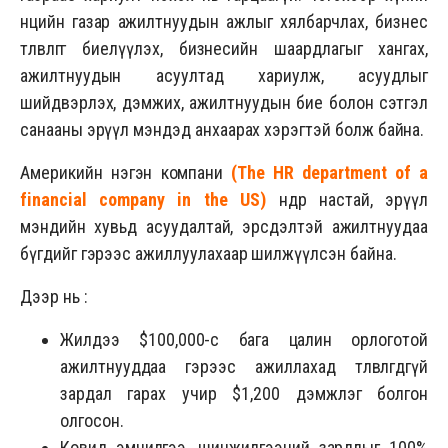
нөөцийн газар ажилтнуудын ажлыг хялбарчлах, бизнес
төлөвлөгөөг биелүүлэх, бизнесийн шаардлагыг хангах,
ажилтнуудын асуултад хариулж, асуудлыг
шийдвэрлэх, дэмжих, ажилтнуудын бие болон сэтгэл
санааны эрүүл мэндэд анхаарах хэрэгтэй болж байна.
Америкийн нэгэн компани
(
The HR department of a
financial company in the US
)
өндөр настай, эрүүл
мэндийн хувьд асуудалтай, эрсдэлтэй ажилтнуудаа
бүгдийг гэрээс ажиллуулахаар шилжүүлсэн байна.
Дээр нь :
Жилдээ $100,000-с бага цалин орлоготой
ажилтнууддаа гэрээс ажиллахад төлөвлөгдөөгүй
зардал гарах учир $1,200 дэмжлэг болгон
олгосон.
Ковид эмчилгээ, шинжилгээний зардлыг 100%