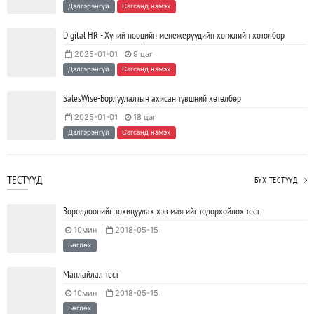
Java VS Python: Аль хэлийг түрүүлж сурах вэ?
Дэлгэрэнгүй
Сагсанд нэмэх
2023/04/27
SHARE
Digital HR - Хүний нөөцийн менежерүүдийн хөгжлийн хөтөлбөр
2025-01-01
9 цаг
Ажил дээрээ сайн найзтай байх нь ажлын бүтээмж
Дэлгэрэнгүй
Сагсанд нэмэх
нэмэгдүүлж, тогтвортой ажиллах суурь болдог
2023/04/25
SHARE
SalesWise-Борлуулалтын ахисан түвшний хөтөлбөр
2025-01-01
18 цаг
Дэлгэрэнгүй
Сагсанд нэмэх
ТЕСТҮҮД
БҮХ ТЕСТҮҮД
Зөрөлдөөнийг зохицуулах хэв маягийг тодорхойлох тест
10мин
2018-05-15
Бөглөх
Манлайлал тест
10мин
2018-05-15
Бөглөх