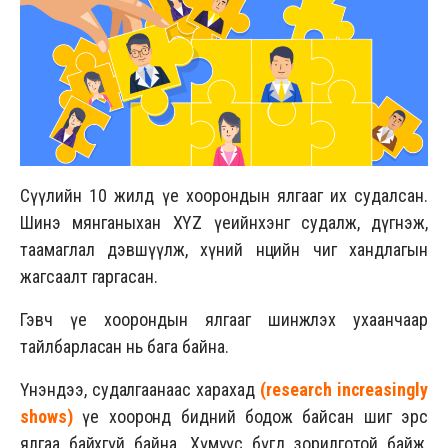
Сүүлийн 10 жилд үе хоорондын ялгааг их судалсан.
Шинэ мянганыхан XYZ үеийнхэнг судалж, дүгнэж,
таамаглал дэвшүүлж, хүний нөөцийн чиг хандлагын
жагсаалт гаргасан.
Гэвч үе хоорондын ялгааг шинжлэх ухаанчаар
тайлбарласан нь бага байна.
Үнэндээ, судалгаанаас харахад
(
research increasingly
shows
)
үе хооронд бидний бодож байсан шиг эрс
ялгаа байхгүй байна. Хүмүүс бүгд зорилготой байж,