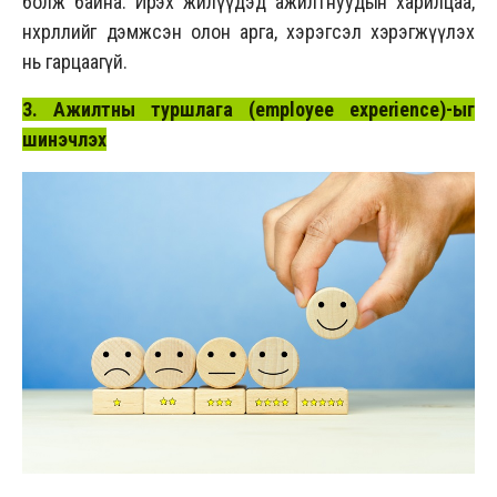
болж байна. Ирэх жилүүдэд ажилтнуудын харилцаа,
нөхөрлөлийг дэмжсэн олон арга, хэрэгсэл хэрэгжүүлэх
нь гарцаагүй.
3. Ажилтны туршлага
(employee experience)-
ыг
шинэчлэх