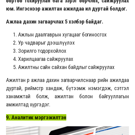
өөртөө тохируулан бага зэрэг өөрчлөх, сайжруулах
юм. Ингэснээр ажилтан ажилдаа илүү дуртай болдог.
Ажлаа дахин загварчлах 5 хэлбэр байдаг.
Ажлын даалгаврын хугацааг богиносгох
Ур чадварыг дээшлүүлэх
Зорилго тодорхойлох
Харилцаагаа сайжруулах
Ажилтны сайн сайхан байдлыг сайжруулах
Ажилтан өөрөө ажлаа дахин загварчилснаар өөрийн ажилдаа
дуртай, өөриймсөгөөр хандаж, бүтээмж нэмэгдэж, сэтгэл
ханамжтай болж, ажилтан болон байгууллагын
амжилтад хүргэдэг.
9. Аналитик мэргэжилтэн