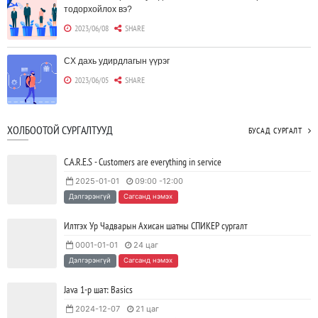
тодорхойлох вэ?
2023/06/08
SHARE
CX дахь удирдлагын үүрэг
2023/06/05
SHARE
Борлуулагчид "ЮҮЛҮҮР"-т төвлөрөх шаардлагагүй болж
ХОЛБООТОЙ СУРГАЛТУУД
БУСАД СУРГАЛТ
байна
2023/06/02
SHARE
C.A.R.E.S - Customers are everything in service
2025-01-01
09:00 -12:00
Тодорхойгүй цаг үед CEO нар хэрхэн инновацийг дэмжих вэ?
Дэлгэрэнгүй
Сагсанд нэмэх
2023/05/17
SHARE
Илтгэх Ур Чадварын Ахисан шатны СПИКЕР сургалт
0001-01-01
24 цаг
JAVA программчлалын хэлний олимпиад амжилттай зохион
Дэлгэрэнгүй
Сагсанд нэмэх
байгуулагдлаа.
2023/05/15
SHARE
Java 1-р шат: Basics
2024-12-07
21 цаг