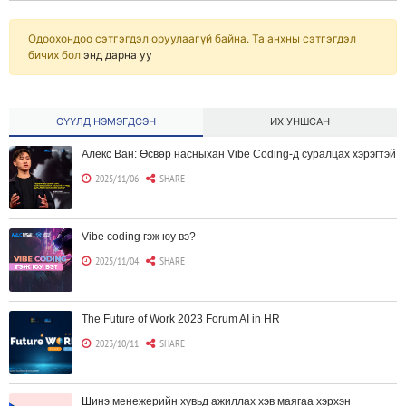
Одоохондоо сэтгэгдэл оруулаагүй байна. Та анхны сэтгэгдэл
бичих бол
энд дарна уу
СҮҮЛД НЭМЭГДСЭН
ИХ УНШСАН
Алекс Ван: Өсвөр насныхан Vibe Coding-д суралцах хэрэгтэй
2025/11/06
SHARE
Vibe coding гэж юу вэ?
2025/11/04
SHARE
The Future of Work 2023 Forum AI in HR
2023/10/11
SHARE
Шинэ менежерийн хувьд ажиллах хэв маягаа хэрхэн