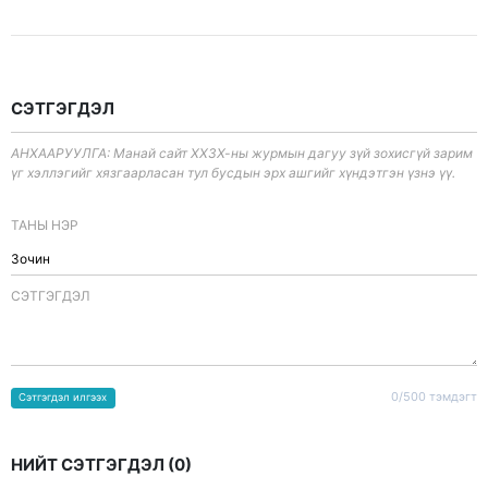
СЭТГЭГДЭЛ
АНХААРУУЛГА: Манай сайт ХХЗХ-ны журмын дагуу зүй зохисгүй зарим
үг хэллэгийг хязгаарласан тул бусдын эрх ашгийг хүндэтгэн үзнэ үү.
ТАНЫ НЭР
CЭТГЭГДЭЛ
0/500 тэмдэгт
Сэтгэгдэл илгээх
НИЙТ СЭТГЭГДЭЛ (
0
)