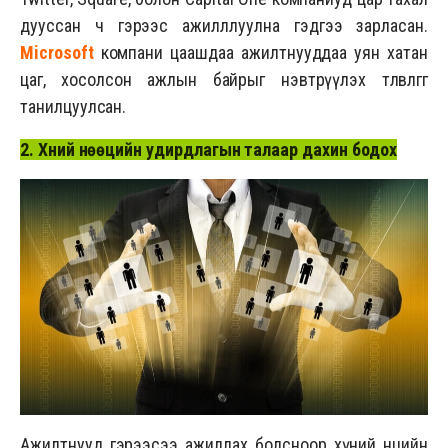
дууссан ч гэрээс ажилллуулна гэдгээ зарласан.
Microsoft
компани цаашдаа ажилтнууддаа уян хатан
цаг, хосолсон ажлын байрыг нэвтрүүлэх төлөвлөгөөгөө
танилцуулсан.
2. Хүний нөөцийн удирдлагын талаар дахин бодох
Ажилтнууд гэрээсээ ажиллах болсноор хүний нөөцийн