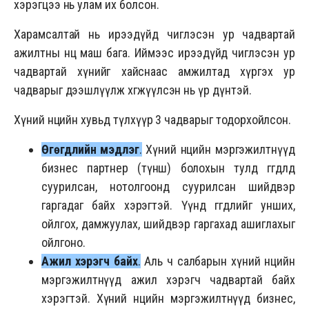
хэрэгцээ нь улам их болсон.
Харамсалтай нь ирээдүйд чиглэсэн ур чадвартай
ажилтны нөөц маш бага. Иймээс ирээдүйд чиглэсэн ур
чадвартай хүнийг хайснаас амжилтад хүргэх ур
чадварыг дээшлүүлж хөгжүүлсэн нь үр дүнтэй.
Хүний нөөцийн хувьд түлхүүр 3 чадварыг тодорхойлсон.
Өгөгдлийн мэдлэг
.
Хүний нөөцийн мэргэжилтнүүд
бизнес партнер (түнш) болохын тулд өгөгдөлд
суурилсан, нотолгоонд суурилсан шийдвэр
гаргадаг байх хэрэгтэй. Үүнд өгөгдлийг унших,
ойлгох, дамжуулах, шийдвэр гаргахад ашиглахыг
ойлгоно.
Ажил хэрэгч байх
.
Аль ч салбарын хүний нөөцийн
мэргэжилтнүүд ажил хэрэгч чадвартай байх
хэрэгтэй. Хүний нөөцийн мэргэжилтнүүд бизнес,