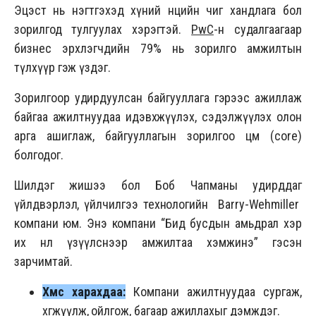
Эцэст нь нэгтгэхэд хүний нөөцийн чиг хандлага бол
зорилгод тулгуулах хэрэгтэй.
PwC
-н судалгаагаар
бизнес эрхлэгчдийн 79% нь зорилго амжилтын
түлхүүр гэж үздэг.
Зорилгоор удирдуулсан байгууллага гэрээс ажиллаж
байгаа ажилтнуудаа идэвхжүүлэх, сэдэлжүүлэх олон
арга ашиглаж, байгууллагын зорилгоо цөм (core)
болгодог.
Шилдэг жишээ бол Боб Чапманы удирддаг
үйлдвэрлэл, үйлчилгээ технологийн Barry-Wehmiller
компани юм. Энэ компани “Бид бусдын амьдрал хэр
их нөлөө үзүүлснээр амжилтаа хэмжинэ” гэсэн
зарчимтай.
Хүмүүс харахдаа:
Компани ажилтнуудаа сургаж,
хөгжүүлж, ойлгож, багаар ажиллахыг дэмждэг.