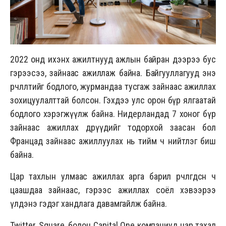
2022 онд ихэнх ажилтнууд ажлын байран дээрээ бус
гэрээсээ, зайнаас ажиллаж байна. Байгууллагууд энэ
өөрчлөлтийг бодлого, журмандаа тусгаж зайнаас ажиллах
зохицуулалттай болсон. Гэхдээ улс орон бүр ялгаатай
бодлого хэрэгжүүлж байна. Нидерландад 7 хоног бүр
зайнаас ажиллах өдрүүдийг тодорхой заасан бол
Францад зайнаас ажиллуулах нь тийм ч нийтлэг биш
байна.
Цар тахлын улмаас ажиллах арга барил өөрчлөгдсөн ч
цаашдаа зайнаас, гэрээс ажиллах соёл хэвээрээ
үлдэнэ гэдэг хандлага давамгайлж байна.
Twitter, Square, болон Capital One компаниуд цар тахал