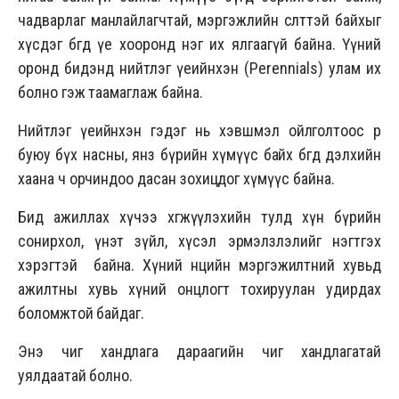
чадварлаг манлайлагчтай, мэргэжлийн өсөлттэй байхыг
хүсдэг бөгөөд үе хооронд нэг их ялгаагүй байна. Үүний
оронд бидэнд нийтлэг үеийнхэн (Perennials) улам их
болно гэж таамаглаж байна.
Нийтлэг үеийнхэн гэдэг нь хэвшмэл ойлголтоос өөр
буюу бүх насны, янз бүрийн хүмүүс байх бөгөөд дэлхийн
хаана ч орчиндоо дасан зохицдог хүмүүс байна.
Бид ажиллах хүчээ хөгжүүлэхийн тулд хүн бүрийн
сонирхол, үнэт зүйл, хүсэл эрмэлзлэлийг нэгтгэх
хэрэгтэй байна. Хүний нөөцийн мэргэжилтний хувьд
ажилтны хувь хүний онцлогт тохируулан удирдах
боломжтой байдаг.
Энэ чиг хандлага дараагийн чиг хандлагатай
уялдаатай болно.