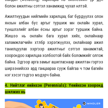
болон ажилтны сэтгэл ханамжид чухал нөлөөтэй.
Ажилтнуудын нийгмийн харилцаа, баг бүрдүүлэх олон
янзын албан бус аргыг туршиж мөн онлайн хурал,
түншлэлийг албан ёсны аргыг зэрэг туршиж байна.
Жишээ нь онлайн бага хурал хийх, онлайнаар
халамжлагчийн хөтөлбөр хэрэгжүүлэх, онлайнаар ажил
танилцуулах зэргээр ажилтныг сэтгэл ханамжтай,
хоорондоо харилцаа холбоотой байх боломжийг олгож
байна. Эдгээр арга замыг ашигласнаар ажилтан гэртээ
ширээнийхээ ард ганцаараа сууж байгаа ч том багийн
нэг хэсэг гэдгээ мэдэрч байна.
4. Нийтлэг үеийнхэн (Perennials): Үеийнхэн хооронд
шилжих нь