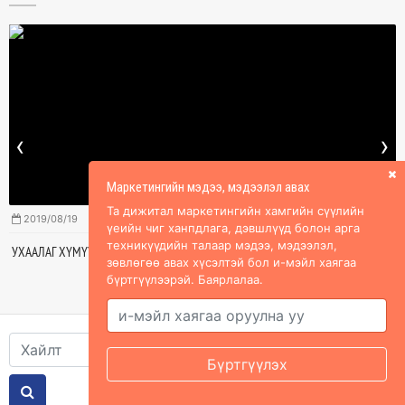
‹
›
Маркетингийн мэдээ, мэдээлэл авах
Та дижитал маркетингийн хамгийн сүүлийн
2019/08/19
үеийн чиг ханпдлага, дэвшлүүд болон арга
техникүүдийн талаар мэдээ, мэдээлэл,
УХААЛАГ ХҮМҮҮСИЙН АЖЛЫН ЯРИЛЦЛАГАДАА ГАРГАДАГ САНААНД ОРОМГҮЙ
зөвлөгөө авах хүсэлтэй бол и-мэйл хаягаа
6 АЛДАА
бүртгүүлээрэй. Баярлалаа.