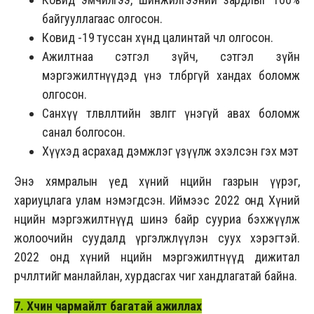
байгууллагаас олгосон.
Ковид -19 туссан хүнд цалинтай чөлөө олгосон.
Ажилтнаа сэтгэл зүйч, сэтгэл зүйн
мэргэжилтнүүдэд үнэ төлбөргүй хандах боломж
олгосон.
Санхүү төлөвлөлтийн зөвлөгөөг үнэгүй авах боломж
санал болгосон.
Хүүхэд асрахад дэмжлэг үзүүлж эхэлсэн гэх мэт
Энэ хямралын үед хүний нөөцийн газрын үүрэг,
хариуцлага улам нэмэгдсэн. Иймээс 2022 онд Хүний
нөөцийн мэргэжилтнүүд шинэ байр сууриа бэхжүүлж
жолоочийн суудалд үргэлжлүүлэн суух хэрэгтэй.
2022 онд хүний нөөцийн мэргэжилтнүүд дижитал
өөрчлөлтийг манлайлан, хурдасгах чиг хандлагатай байна.
7. Хүчин чармайлт багатай ажиллах