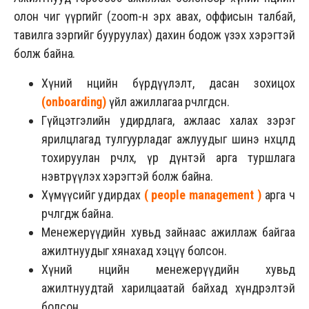
олон чиг үүргийг (zoom-н эрх авах, оффисын талбай,
тавилга зэргийг бууруулах) дахин бодож үзэх хэрэгтэй
болж байна.
Хүний нөөцийн бүрдүүлэлт, дасан зохицох
(
onboarding
)
үйл ажиллагаа өөрчлөгдсөн.
Гүйцэтгэлийн удирдлага, ажлаас халах зэрэг
ярилцлагад тулгуурладаг ажлуудыг шинэ нөхцөлд
тохируулан өөрчлөх, үр дүнтэй арга туршлага
нэвтрүүлэх хэрэгтэй болж байна.
Хүмүүсийг удирдах
(
people management
)
арга ч
өөрчлөгдөж байна.
Менежерүүдийн хувьд зайнаас ажиллаж байгаа
ажилтнуудыг хянахад хэцүү болсон.
Хүний нөөцийн менежерүүдийн хувьд
ажилтнуудтай харилцаатай байхад хүндрэлтэй
болсон.