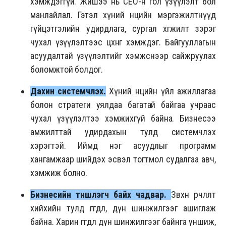
хэмждэггүй. Жишээ нь CEO-н гол үзүүлэлт бол
манлайлал. Гэтэл хүний нөөцийн мэргэжилтнүүд
гүйцэтгэлийн удирдлага, сургал хөгжилт зэрэг
чухал үзүүлэлтээс цөөхөнг хэмждэг. Байгууллагын
асуудалтай үзүүлэлтийг хэмжснээр сайжруулах
боломжтой болдог.
Дахин системчлэх.
Хүний нөөцийн үйл ажиллагаа
болон стратеги уялдаа багатай байгаа учраас
чухал үзүүлэлтээ хэмжихгүй байна. Бизнесээ
амжилттай удирдахын тулд системчлэх
хэрэгтэй. Иймд нэг асуудлыг программ
хангамжаар шийдэх эсвэл тогтмол судалгаа авч,
хэмжиж болно.
Бизнесийн түншлэгч байх чадвар.
Зөвхөн өөрчлөлт
хийхийн тулд өгөгдөл, дүн шинжилгээг ашиглаж
байна. Харин өгөгдөл дүн шинжилгээг байнга уншиж,