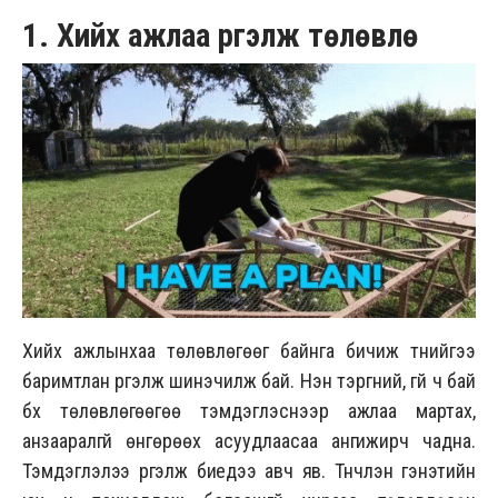
1. Хийх ажлаа үргэлж төлөвлө
Хийх ажлынхаа төлөвлөгөөг байнга бичиж түүнийгээ
баримтлан үргэлж шинэчилж бай. Нэн тэргүүний, үгүй ч бай
бүх төлөвлөгөөгөө тэмдэглэснээр ажлаа мартах,
анзааралгүй өнгөрөөх асуудлаасаа ангижирч чадна.
Тэмдэглэлээ үргэлж биедээ авч яв. Түүнчлэн гэнэтийн