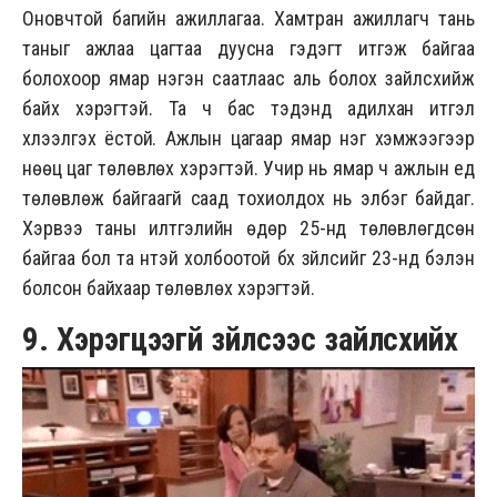
Оновчтой багийн ажиллагаа. Хамтран ажиллагч тань
таныг ажлаа цагтаа дуусна гэдэгт итгэж байгаа
болохоор ямар нэгэн саатлаас аль болох зайлсхийж
байх хэрэгтэй. Та ч бас тэдэнд адилхан итгэл
хүлээлгэх ёстой. Ажлын цагаар ямар нэг хэмжээгээр
нөөц цаг төлөвлөх хэрэгтэй. Учир нь ямар ч ажлын үед
төлөвлөж байгаагүй саад тохиолдох нь элбэг байдаг.
Хэрвээ таны илтгэлийн өдөр 25-нд төлөвлөгдсөн
байгаа бол та үүнтэй холбоотой бүх зүйлсийг 23-нд бэлэн
болсон байхаар төлөвлөх хэрэгтэй.
9. Хэрэгцээгүй зүйлсээс зайлсхийх