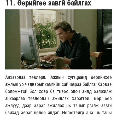
11. Өөрийгөө завгүй байлгах
Анхаарлаа төвлөрүүл. Ажлын хугацаанд өөрийнхөө
ажлын ур чадварыг хамгийн сайнаараа байлга. Хэрвээ
боломжтой бол хоёр ба түүнээс олон зүйлд ээлжилж
анхаарлаа төвлөрүүлэн ажиллах хэрэгтэй. Өөр өөр
ажлууд дээр зэрэг ажиллах нь таныг үргэлж завгүй
байхад эерэг нөлөө үзүүлдэг. Нөгөөтэйгүүр энэ нь таны