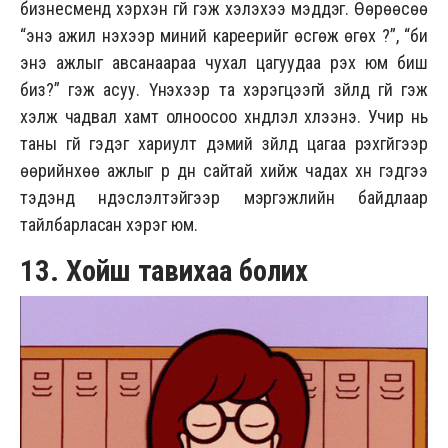
бизнесменүүд хэрхэн үгүй гэж хэлэхээ мэддэг. Өөрөөсөө
“энэ ажил үнэхээр миний кареерийг өсгөж өгөх үү?”, “би
энэ ажлыг авсанаараа чухал цагуудаа үрэх юм биш
биз?” гэж асуу. Үнэхээр та хэрэгцээгүй зүйлд үгүй гэж
хэлж чадвал хамт олноосоо хүндлэл хүлээнэ. Учир нь
таны үгүй гэдэг хариулт дэмий зүйлд цагаа үрэхгүйгээр
өөрийнхөө ажлыг үр дүн сайтай хийж чадах хүн гэдгээ
тэдэнд үндэслэлтэйгээр мэргэжлийн байдлаар
тайлбарласан хэрэг юм.
13. Хойш тавихаа болих