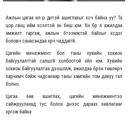
Ажлын цагаа илүү үр дүнтэй ашиглахыг хүсч байна уу? Та
цор ганц ийм хүсэлтэй хүн биш юм. Хүн бүр л ажилдаа
амжилт гаргаж, ажлын бүтээмжтэй байхыг хүсдэг
боловч санасандаа хүрч чаддаггүй.
Цагийн менежмент бол таны хувийн зохион
байгуулалттай салшгүй холбоотой зүйл юм. Хувийн
зохион байгуулалтаа дээшлүүлж, ажилдаа бүрэн төвлөрч
зарчимч байж чадсанаар таны хамгийн том давуу тал
болно.
Цагаа зөв ашиглах, цагийн менежментээ
сайжруулахад тус болох үүднээс дараах зөвлөгөөг
хүргэж байна