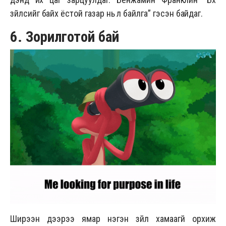
зүйлсийг байх ёстой газар нь л байлга” гэсэн байдаг.
6. Зорилготой бай
Ширээн дээрээ ямар нэгэн зүйл хамаагүй орхиж