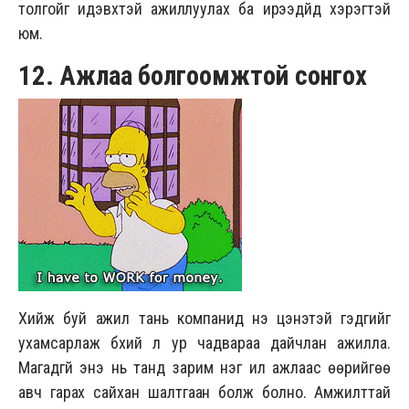
толгойг идэвхтэй ажиллуулах ба ирээдүйд хэрэгтэй
юм.
12. Ажлаа болгоомжтой сонгох
Хийж буй ажил тань компанид үнэ цэнэтэй гэдгийг
ухамсарлаж бүхий л ур чадвараа дайчлан ажилла.
Магадгүй энэ нь танд зарим нэг илүү ажлаас өөрийгөө
авч гарах сайхан шалтгаан болж болно. Амжилттай