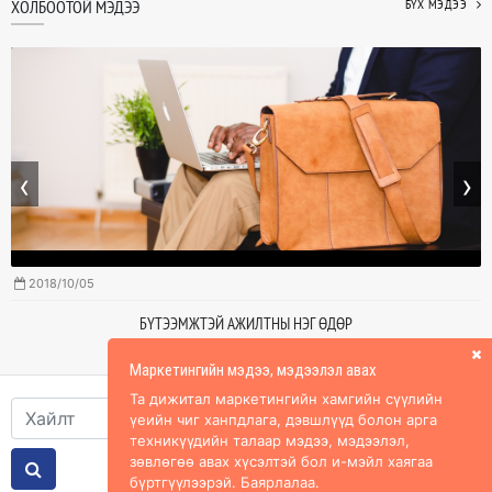
ХОЛБООТОЙ МЭДЭЭ
БҮХ МЭДЭЭ
‹
›
2018/10/05
БҮТЭЭМЖТЭЙ АЖИЛТНЫ НЭГ ӨДӨР
Маркетингийн мэдээ, мэдээлэл авах
Та дижитал маркетингийн хамгийн сүүлийн
үеийн чиг ханпдлага, дэвшлүүд болон арга
техникүүдийн талаар мэдээ, мэдээлэл,
зөвлөгөө авах хүсэлтэй бол и-мэйл хаягаа
бүртгүүлээрэй. Баярлалаа.