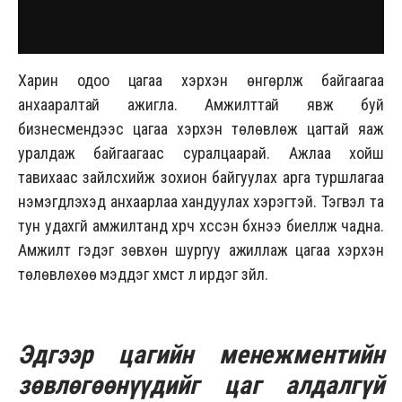
Харин одоо цагаа хэрхэн өнгөрүүлж байгаагаа
анхааралтай ажигла. Амжилттай явж буй
бизнесменүүдээс цагаа хэрхэн төлөвлөж цагтай яаж
уралдаж байгаагаас суралцаарай. Ажлаа хойш
тавихаас зайлсхийж зохион байгуулах арга туршлагаа
нэмэгдүүлэхэд анхаарлаа хандуулах хэрэгтэй. Тэгвэл та
тун удахгүй амжилтанд хүрч хүссэн бүхнээ биелүүлж чадна.
Амжилт гэдэг зөвхөн шургуу ажиллаж цагаа хэрхэн
төлөвлөхөө мэддэг хүмүүст л ирдэг зүйл.
Эдгээр цагийн менежментийн
зөвлөгөөнүүдийг цаг алдалгүй