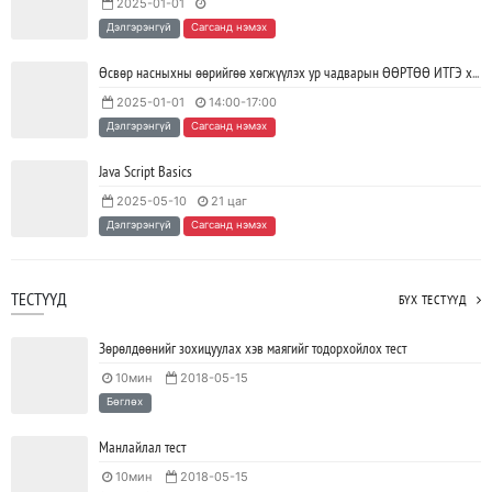
2025-01-01
Java VS Python: Аль хэлийг түрүүлж сурах вэ?
Дэлгэрэнгүй
Сагсанд нэмэх
2023/04/27
SHARE
Өсвөр насныхны өөрийгөө хөгжүүлэх ур чадварын ӨӨРТӨӨ ИТГЭ хөтөлбөр
2025-01-01
14:00-17:00
Ажил дээрээ сайн найзтай байх нь ажлын бүтээмж
Дэлгэрэнгүй
Сагсанд нэмэх
нэмэгдүүлж, тогтвортой ажиллах суурь болдог
2023/04/25
SHARE
Java Script Basics
2025-05-10
21 цаг
Дэлгэрэнгүй
Сагсанд нэмэх
ТЕСТҮҮД
БҮХ ТЕСТҮҮД
Зөрөлдөөнийг зохицуулах хэв маягийг тодорхойлох тест
10мин
2018-05-15
Бөглөх
Манлайлал тест
10мин
2018-05-15