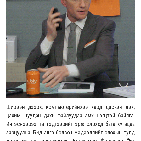
Ширээн дээрх, компьютерийнхээ хард дискэн дэх,
цахим шуудан дахь файлуудаа эмх цэгцтэй байлга.
Ингэснээрээ та тэдгээрийг эрж олоход бага хугацаа
зарцуулна. Бид алга болсон мэдээллийг олохын тулд
дэндүү их цаг зарцуулдаг. Бенжамин Франклин “Бүх