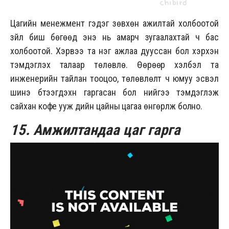
Цагийн менежмент гэдэг зөвхөн ажилтай холбоотой
зүйл биш бөгөөд энэ нь амарч зугаалахтай ч бас
холбоотой. Хэрвээ та нэг ажлаа дууссан бол хэрхэн
тэмдэглэх талаар төлөвлө. Өөрөөр хэлбэл та
инженерийн тайлан тооцоо, төлөвлөлт ч юмуу эсвэл
шинэ бүтээгдэхүүн гаргасан бол үүнийгээ тэмдэглэж
сайхан кофе ууж үдийн цайны цагаа өнгөрүүлж болно.
15. Амжилтандаа цаг гарга