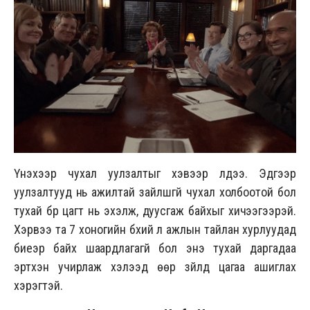
Үнэхээр чухал уулзалтыг хэвээр үлдээ. Эдгээр
уулзалтууд нь ажилтай зайлшгүй чухал холбоотой бол
тухай бүр цагт нь эхэлж, дуусгаж байхыг хичээгээрэй.
Хэрвээ та 7 хоногийн бүхий л ажлын тайлан хурлуудад
биеэр байх шаардлагагүй бол энэ тухай даргадаа
эртхэн учирлаж хэлээд өөр зүйлд цагаа ашиглах
хэрэгтэй.