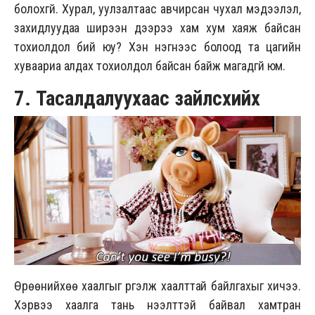
болохгүй. Хурал, уулзалтаас авчирсан чухал мэдээлэл,
захидлуудаа ширээн дээрээ хам хум хаяж байсан
тохиолдол бий юу? Хэн нэгнээс болоод та цагийн
хуваариа алдах тохиолдол байсан байж магадгүй юм.
7. Тасалдалуухаас зайлсхийх
Өрөөнийхөө хаалгыг үргэлж хаалттай байлгахыг хичээ.
Хэрвээ хаалга тань нээлттэй байвал хамтран