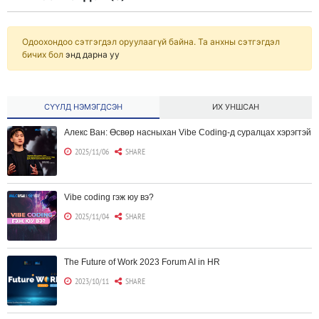
Одоохондоо сэтгэгдэл оруулаагүй байна. Та анхны сэтгэгдэл
бичих бол
энд дарна уу
СҮҮЛД НЭМЭГДСЭН
ИХ УНШСАН
Алекс Ван: Өсвөр насныхан Vibe Coding-д суралцах хэрэгтэй
2025/11/06
SHARE
Vibe coding гэж юу вэ?
2025/11/04
SHARE
The Future of Work 2023 Forum AI in HR
2023/10/11
SHARE