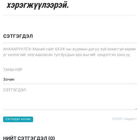
хэрэгжүүлээрэй.
СЭТГЭГДЭЛ
АНХААРУУЛГА: Манай сайт ХХЗХ-ны журмын дагуу зүй зохисгүй зарим
үг хэллэгийг хязгаарласан тул бусдын эрх ашгийг хүндэтгэн үзнэ үү.
ТАНЫ НЭР
CЭТГЭГДЭЛ
0/500 тэмдэгт
Сэтгэгдэл илгээх
НИЙТ СЭТГЭГДЭЛ (
0
)