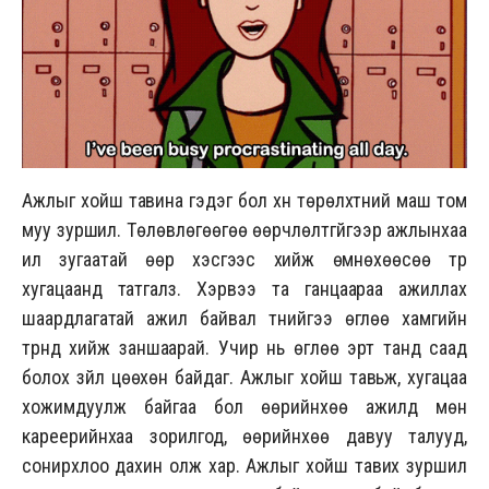
Ажлыг хойш тавина гэдэг бол хүн төрөлхтний маш том
муу зуршил. Төлөвлөгөөгөө өөрчлөлтгүйгээр ажлынхаа
илүү зугаатай өөр хэсгээс хийж өмнөхөөсөө түр
хугацаанд татгалз. Хэрвээ та ганцаараа ажиллах
шаардлагатай ажил байвал түүнийгээ өглөө хамгийн
түрүүнд хийж заншаарай. Учир нь өглөө эрт танд саад
болох зүйл цөөхөн байдаг. Ажлыг хойш тавьж, хугацаа
хожимдуулж байгаа бол өөрийнхөө ажилд мөн
кареерийнхаа зорилгод, өөрийнхөө давуу талууд,
сонирхлоо дахин олж хар. Ажлыг хойш тавих зуршил