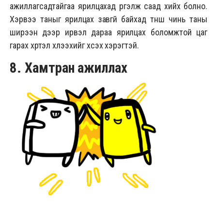
ажиллагсадтайгаа ярилцахад үргэлж саад хийх болно.
Хэрвээ таныг ярилцах завгүй байхад түнш чинь таны
ширээн дээр ирвэл дараа ярилцах боломжтой цаг
гарах хүртэл хүлээхийг хүсэх хэрэгтэй.
8. Хамтран ажиллах