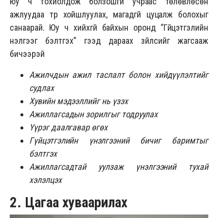
юу ч тохиолдож болзошгүй учраас төлөвлөсөн
ажлуудаа түр хойшлуулах, магадгүй цуцалж болохыг
санаарай. Юу ч хийхгүй байхын оронд “Гүйцэтгэлийн
үнэлгээг бэлтгэх” гээд дараах зүйлсийг жагсааж
бичээрэй
Ажилчдын ажил таслалт болон хийдүүлэлтийг
судлах
Хувийн мэдээллийг нь үзэх
Ажиллагсадын зорилгыг тодруулах
Үүрэг даалгавар өгөх
Гүйцэтгэлийн үнэлгээний бичиг баримтыг
бэлтгэх
Ажиллагсадтай уулзаж үнэлгээний тухай
хэлэлцэх
2. Цагаа хуваарилах