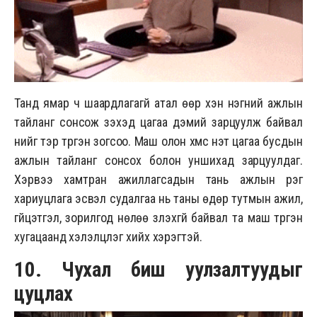
Танд ямар ч шаардлагагүй атал өөр хэн нэгний ажлын
тайланг сонсож үзэхэд цагаа дэмий зарцуулж байвал
үүнийг үтэр түргэн зогсоо. Маш олон хүмүүс үнэт цагаа бусдын
ажлын тайланг сонсох болон уншихад зарцуулдаг.
Хэрвээ хамтран ажиллагсадын тань ажлын үүрэг
хариуцлага эсвэл судалгаа нь таны өдөр тутмын ажил,
гүйцэтгэл, зорилгод нөлөө үзүүлэхгүй байвал та маш түргэн
хугацаанд хэлэлцүүлэг хийх хэрэгтэй.
10. Чухал биш уулзалтуудыг
цуцлах