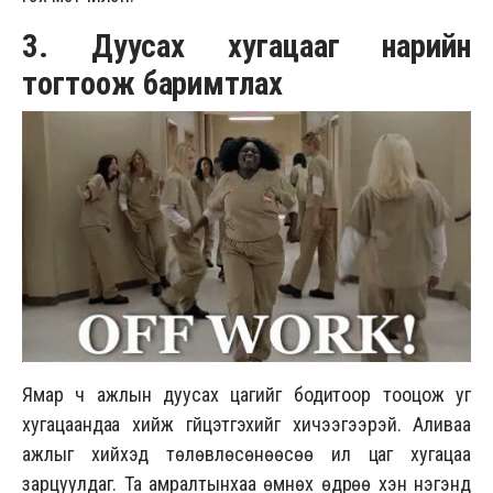
3. Дуусах хугацааг нарийн
тогтоож баримтлах
Ямар ч ажлын дуусах цагийг бодитоор тооцож уг
хугацаандаа хийж гүйцэтгэхийг хичээгээрэй. Аливаа
ажлыг хийхэд төлөвлөсөнөөсөө илүү цаг хугацаа
зарцуулдаг. Та амралтынхаа өмнөх өдрөө хэн нэгэнд