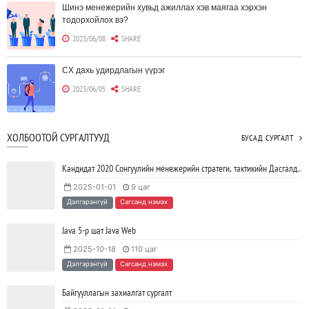
Шинэ менежерийн хувьд ажиллах хэв маягаа хэрхэн
тодорхойлох вэ?
2023/06/08
SHARE
CX дахь удирдлагын үүрэг
2023/06/05
SHARE
Борлуулагчид "ЮҮЛҮҮР"-т төвлөрөх шаардлагагүй болж
ХОЛБООТОЙ СУРГАЛТУУД
БУСАД СУРГАЛТ
байна
2023/06/02
SHARE
Кандидат 2020 Сонгуулийн менежерийн стратеги, тактикийн Дасгалд суурилсан хөтөлбөр
2025-01-01
9 цаг
Тодорхойгүй цаг үед CEO нар хэрхэн инновацийг дэмжих вэ?
Дэлгэрэнгүй
Сагсанд нэмэх
2023/05/17
SHARE
Java 5-р шат Java Web
2025-10-18
110 цаг
JAVA программчлалын хэлний олимпиад амжилттай зохион
Дэлгэрэнгүй
Сагсанд нэмэх
байгуулагдлаа.
2023/05/15
SHARE
Байгууллагын захиалгат сургалт