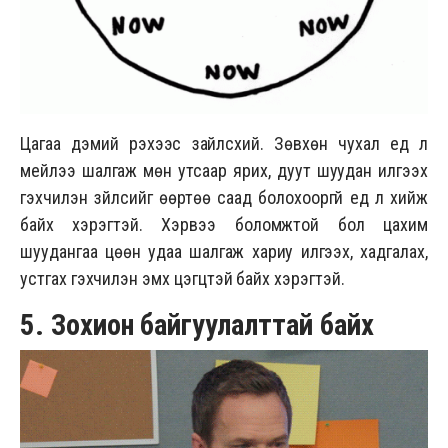
Цагаа дэмий үрэхээс зайлсхий. Зөвхөн чухал үед л
мейлээ шалгаж мөн утсаар ярих, дуут шуудан илгээх
гэхчилэн зүйлсийг өөртөө саад болохооргүй үед л хийж
байх хэрэгтэй. Хэрвээ боломжтой бол цахим
шуудангаа цөөн удаа шалгаж хариу илгээх, хадгалах,
устгах гэхчилэн эмх цэгцтэй байх хэрэгтэй.
5. Зохион байгуулалттай байх