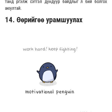
танд үргэлж сэтгэл дундуур байдлыг л бий болгох
аюултай.
14. Өөрийгөө урамшуулах