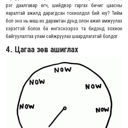
үүрэг даалгавар өгч, шийдвэр гаргах бичиг цаасны
яаралтай ажилд дарагдсан тохиолдол бий юу? Тийм
бол энэ нь маш их дарамтан дунд олон ажил амжуулах
хэрэгтэй болох ба ингэснээрээ та бидэнд зохион
байгуулалтаа улам сайжруулах шаардлагатай болдог.
4. Цагаа зөв ашиглах