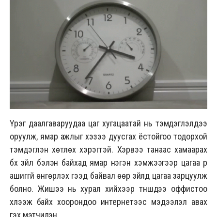
Үүрэг даалгаваруудаа цаг хугацаатай нь тэмдэглэлдээ
оруулж, ямар ажлыг хэзээ дуусгах ёстойгоо тодорхой
тэмдэглэн хөтлөх хэрэгтэй. Хэрвээ танаас хамаарах
бүх зүйл бэлэн байхад ямар нэгэн хэмжээгээр цагаа үр
ашиггүй өнгөрүүлэх гээд байвал өөр зүйлд цагаа зарцуулж
болно. Жишээ нь хурал хийхээр түншүүдээ оффистоо
хүлээж байх хоорондоо интернетээс мэдээлэл авах
гэх мэтчилэн.