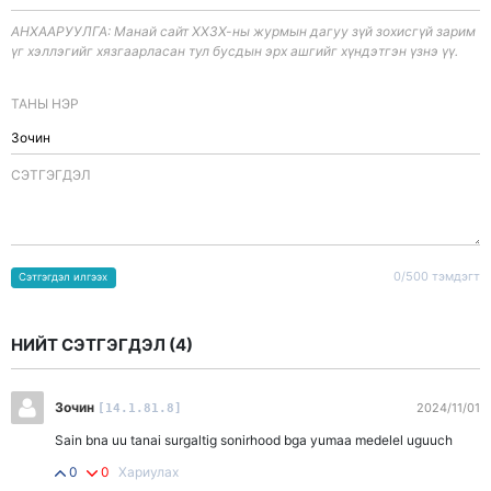
АНХААРУУЛГА: Манай сайт ХХЗХ-ны журмын дагуу зүй зохисгүй зарим
үг хэллэгийг хязгаарласан тул бусдын эрх ашгийг хүндэтгэн үзнэ үү.
ТАНЫ НЭР
CЭТГЭГДЭЛ
0/500 тэмдэгт
Сэтгэгдэл илгээх
НИЙТ СЭТГЭГДЭЛ (
4
)
Зочин
2024/11/01
[14.1.81.8]
Sain bna uu tanai surgaltig sonirhood bga yumaa medelel uguuch
0
0
Хариулах