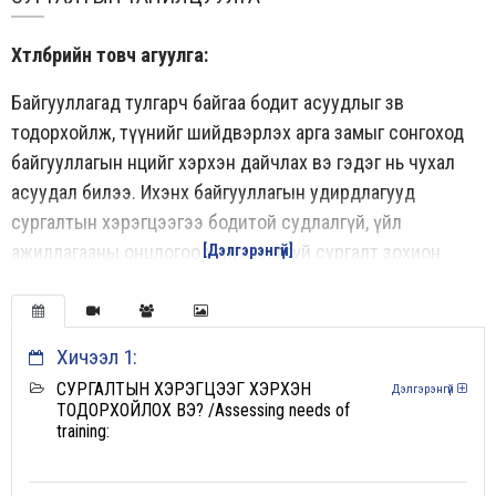
Хөтөлбөрийн товч агуулга:
Байгууллагад тулгарч байгаа бодит асуудлыг зөв
тодорхойлж, түүнийг шийдвэрлэх арга замыг сонгоход
байгууллагын нөөцийг хэрхэн дайчлах вэ гэдэг нь чухал
асуудал билээ. Ихэнх байгууллагын удирдлагууд
сургалтын хэрэгцээгээ бодитой судлалгүй, үйл
ажиллагааны онцлогоо харгалзалгүй сургалт зохион
[Дэлгэрэнгүй]
байгуулж мөнгө, цаг хугацаа алддаг.
Тэгвэл бидний эрчимжүүлсэн сургалт нь:
Хичээл 1:
Мэдлэг, ур чадвар олгоход чиглэсэн дасгал ажилд
СУРГАЛТЫН ХЭРЭГЦЭЭГ ХЭРХЭН
Дэлгэрэнгүй
суурилсан сургалтын хөтөлбөрөөр явагдана
ТОДОРХОЙЛОХ ВЭ? /Assessing needs of
training:
Сургалтын хэрэгцээг тодорхойлохоос эхлэн үр
дүнг үнэлэх хүртэл бүх шатны алгоритмыг