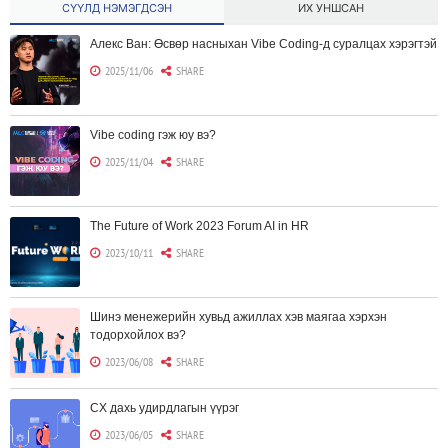
СҮҮЛД НЭМЭГДСЭН
ИХ УНШСАН
Алекс Ван: Өсвөр насныхан Vibe Coding-д суралцах хэрэгтэй
2025/11/06
SHARE
Vibe coding гэж юу вэ?
2025/11/04
SHARE
The Future of Work 2023 Forum AI in HR
2023/10/11
SHARE
Шинэ менежерийн хувьд ажиллах хэв маягаа хэрхэн
тодорхойлох вэ?
2023/06/08
SHARE
CX дахь удирдлагын үүрэг
2023/06/05
SHARE