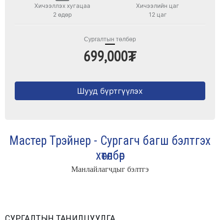
Хичээллэх хугацаа
Хичээлийн цаг
2 өдөр
12 цаг
Сургалтын төлбөр
699,000₮
Шууд бүртгүүлэх
Мастер Трэйнер - Сургагч багш бэлтгэх
хөтөлбөр
Манлайлагчдыг бэлтгэ
СУРГАЛТЫН ТАНИЛЦУУЛГА