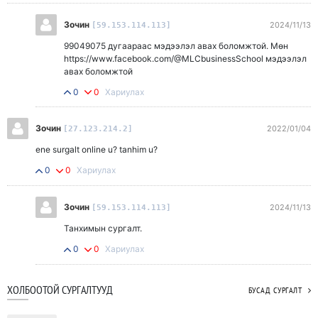
Зочин
2024/11/13
[59.153.114.113]
99049075 дугаараас мэдээлэл авах боломжтой. Мөн
https://www.facebook.com/@MLCbusinessSchool мэдээлэл
авах боломжтой
0
0
Хариулах
Зочин
2022/01/04
[27.123.214.2]
ene surgalt online u? tanhim u?
0
0
Хариулах
Зочин
2024/11/13
[59.153.114.113]
Танхимын сургалт.
0
0
Хариулах
ХОЛБООТОЙ СУРГАЛТУУД
БУСАД СУРГАЛТ