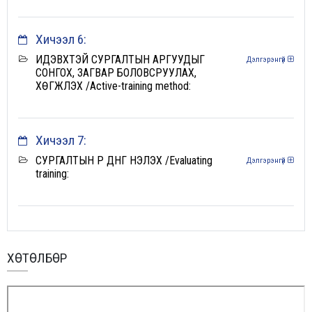
Хичээл 6:
ИДЭВХТЭЙ СУРГАЛТЫН АРГУУДЫГ
Дэлгэрэнгүй
СОНГОХ, ЗАГВАР БОЛОВСРУУЛАХ,
ХӨГЖҮҮЛЭХ /Active-training method:
Хичээл 7:
СУРГАЛТЫН ҮР ДҮНГ ҮНЭЛЭХ /Evaluating
Дэлгэрэнгүй
training:
ХӨТӨЛБӨР