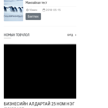
Манлайлал тест
10мин
2018-05-15
Бөглөх
НОМЫН ТОВЧЛОЛ
БҮГД
БИЗНЕСИЙН АЛДАРТАЙ 25 НОМ НЭГ
БИЗНЕСИЙН АЛ