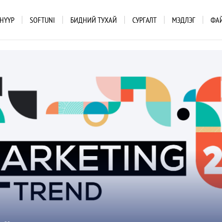
НҮҮР
SOFTUNI
БИДНИЙ ТУХАЙ
СУРГАЛТ
МЭДЛЭГ
ФА