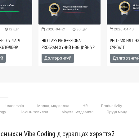
12 цаг
2026-04-21
30 цаг
2026-04-10
Р - СУРГАГЧ
HR CLASS PROFESSIONAL
РЕТОРИК ИЛТГЭ
 ХӨТӨЛБӨР
PROGRAM ХҮНИЙ НӨӨЦИЙН УР
СУРГАЛТ
ЧАДВАРЫН СУРГАЛТ
үй
Дэлгэрэнгүй
Дэлгэрэнгү
Leadership
Мэдээ, мэдээлэл
HR
Productivity
logy
Номын товчлол
Мэдээ, мэдээлэл
Эрүүл мэнд
асныхан Vibe Coding-д суралцах хэрэгтэй