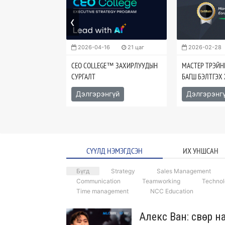
‹
128 цаг
2026-04-16
21 цаг
2026-02-28
: DATABASE
CEO COLLEGE™ ЗАХИРЛУУДЫН
МАСТЕР ТРЭЙНЕ
СУРГАЛТ
БАГШ БЭЛТГЭХ
гүй
Дэлгэрэнгүй
Дэлгэрэнг
СҮҮЛД НЭМЭГДСЭН
ИХ УНШСАН
Бүгд
Strategy
Sales Management
Communication
Teamworking
Techno
Time management
NCC Education
Алекс Ван: Өсвөр н