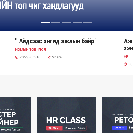
Н топ чиг хандлагууд
" Айдсаас ангид ажлын байр"
Аж
хэн
НОМЫН ТОВЧЛОЛ
HR
2023-02-10
Share
20