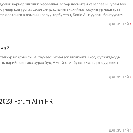
дүйтэй карьер хийхийг мөрөөддөг өсвөр насныхан хэрэглээ нь улам бүр
юунаар код үүсгэх хэрэгслүүдэд шимтэн, хиймэл оюуны ур чадвараа
ах ёстой гэж хамгийн залуу тэрбумтан, Scale AI-г үүсгэн байгуулагч
ДЭЛГЭРЭНГҮЙ
 вэ?
хэлээр илэрхийлж, AI түүнээс бүрэн ажиллагаатай код, бүтээгдэхүүн
 нь нарийн синтакс сурах бус, AI-тай хамт бүтээх чадварт суурилдаг.
ДЭЛГЭРЭНГҮЙ
 2023 Forum AI in HR
ТАЙ 25 НОМ НЭГ
БИЗНЕСИЙН АЛДАРТАЙ 25 НОМ НЭГ
ДЭЛГЭРЭНГҮЙ