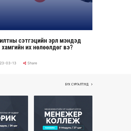
илтны сэтгэцийн эрүүл мэндэд
 хамгийн их нөлөөлдөг вэ?
23-03-13
Share
БҮХ СУРГАЛТУУД