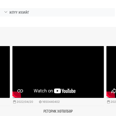
ӨГҮҮЛБЭРТ
ИЛҮҮ ИХИЙГ
2022/04/20
1650440402
202
РЕТОРИК ХӨТӨЛБӨР