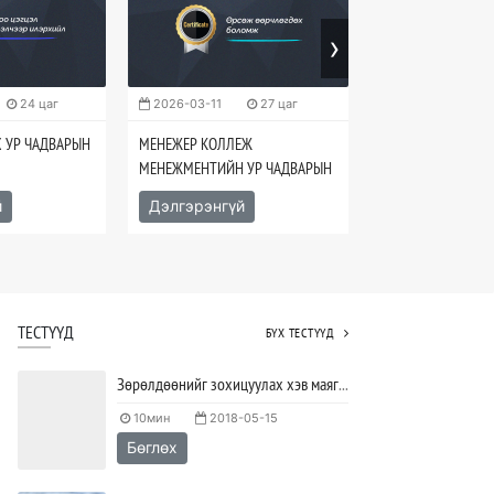
›
24 цаг
2026-03-11
27 цаг
2026-04-14
Х УР ЧАДВАРЫН
МЕНЕЖЕР КОЛЛЕЖ
МЕНЕЖМЕНТИЙН УР ЧАДВАРЫН
МАСТЕР БОРЛУУЛ
СУРГАЛТ
ХУДАЛДАН, БОРЛ
й
Дэлгэрэнгүй
ЧАДВАРЫН СУРГА
Дэлгэрэнгүй
ТЕСТҮҮД
БҮХ ТЕСТҮҮД
Зөрөлдөөнийг зохицуулах хэв маягийг тодорхойлох тест
10мин
2018-05-15
Бөглөх