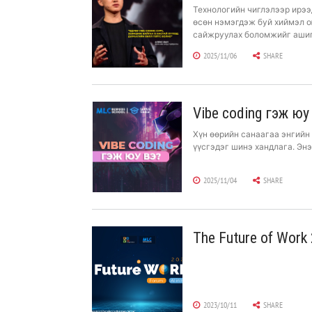
Технологийн чиглэлээр ирээ
өсөн нэмэгдэж буй хиймэл о
сайжруулах боломжийг ашигл
Александр Ван хэлжээ.
2025/11/06
SHARE
Vibe coding гэж юу
Хүн өөрийн санаагаа энгийн 
үүсгэдэг шинэ хандлага. Энэ
2025/11/04
SHARE
The Future of Work
БИЗНЕСИЙН АЛДАР
2023/10/11
SHARE