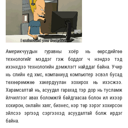
Америкчуудын гуравны хоёр нь өөрсдийгөө
технологийг мэддэг гэж боддог ч үнэндээ тэд
ихэнхдээ технологийн дэмжлэгт найддаг байна. Учир
нь сүүлийн үед хүмүүс, компаниуд компьютер эсвэл бусад
төхөөрөмжөө хакердуулан хохирох нь ихэсжээ.
Харамсалтай нь, асуудал гарахад тэр дор нь тусламж
үйлчилгээг авах боломжгүй байдгаасаа болон илүү ихээр
хохирон, онлайн хаяг, бизнес, нэр төр зэрэг хохирсон
зүйлсээ эргээд сэргээхэд асуудалтай болж ирдэг
байна.