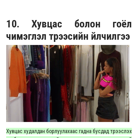
10. Хувцас болон гоёл
чимэглэл түрээсийн үйлчилгээ
Хувцас худалдан борлуулахаас гадна бусдад түрээслэх