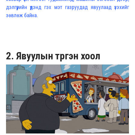
дэлгүүрийн үүдэнд гэх мэт газруудад явуулаад үзэхийг
зөвлөж байна.
2. Явуулын түргэн хоол