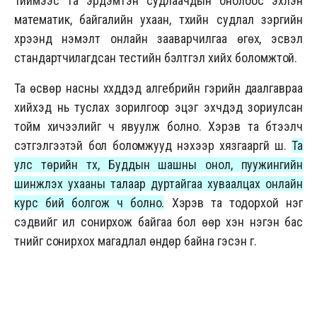
Тиймээс та эрдэмтэн судлаачдын онолоос эхлэн
математик, байгалийн ухаан, түүхийн судлал зэргийн
хүрээнд нэмэлт онлайн зааварчилгаа өгөх, эсвэл
стандартчилагдсан тестийн бэлтгэл хийх боломжтой.
Та өсвөр насны хүүхдүүдэд алгебрийн гэрийн даалгавраа
хийхэд нь туслах зорилгоор эцэг эхчүүдэд зориулсан
тойм хичээлийг ч явуулж болно. Хэрэв та бүтээлч
сэтгэлгээтэй бол боломжууд үнэхээр хязгааргүй шүү.
Та
улс төрийн түүх, Буддын шашны онол, пуужингийн
шинжлэх ухааны талаар дуртайгаа хуваалцах онлайн
курс бий болгож ч болно.
Хэрэв та тодорхой нэг
сэдвийг илүү сонирхож байгаа бол өөр хэн нэгэн бас
түүнийг сонирхох магадлал өндөр байна гэсэн үг.