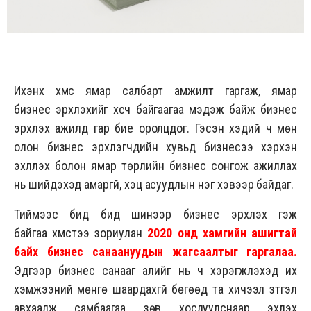
Ихэнх хүмүүс ямар салбарт амжилт гаргаж, ямар
бизнес эрхлэхийг хүсч байгаагаа мэдэж байж бизнес
эрхлэх ажилд гар бие оролцдог. Гэсэн хэдий ч мөн
олон бизнес эрхлэгчдийн хувьд бизнесээ хэрхэн
эхлүүлэх болон ямар төрлийн бизнес сонгож ажиллах
нь шийдэхэд амаргүй, хэцүү асуудлын нэг хэвээр байдаг.
Тиймээс бид бид шинээр бизнес эрхлэх гэж
байгаа хүмүүстээ зориулан
2020 онд хамгийн ашигтай
байх бизнес санаануудын жагсаалтыг гаргалаа.
Эдгээр бизнес санааг алийг нь ч хэрэгжүүлэхэд их
хэмжээний мөнгө шаардахгүй бөгөөд та хичээл зүтгэл
авхаалж самбаагаа зөв хослуулснаар эхлэх