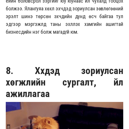
үеийн боловсрол зэргийг юу юунаас илүү чухалд тооцох
болжээ. Ялангуяа хөхүүл эхчүүдэд зориулсан зөвлөгөөний
эрэлт шинэ төрсөн эхчүүдийн дунд өсч байгаа тул
эдгээр мэргэжлүүд таны эхлүүлэх хамгийн ашигтай
бизнесүүдийн нэг болж магадгүй юм.
8. Хүүхдэд зориулсан
хөгжлийн сургалт, үйл
ажиллагаа