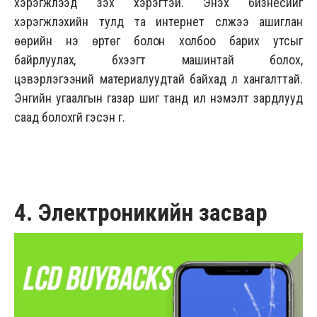
хэрэгжүүлээд үзэх хэрэгтэй. Энэхүү бизнесийг
хэрэгжүүлэхийн тулд та интернет сүлжээ ашиглан
өөрийн үнэ өртөг болон холбоо барих утсыг
байрлуулах, бүхээгт машинтай болох,
цэвэрлэгээний материалуудтай байхад л хангалттай.
Энгийн угаалгын газар шиг танд илүү нэмэлт зардлууд
саад болохгүй гэсэн үг.
4. Электроникийн засвар