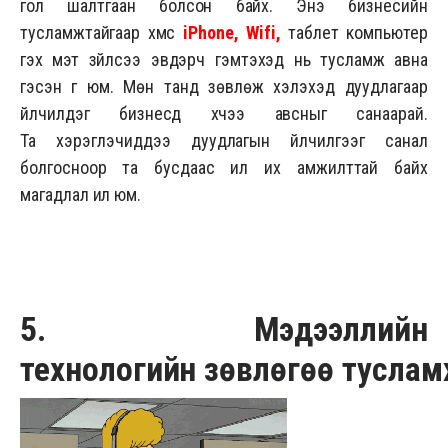
гол шалтгаан болсон байх. Энэ бизнесийн
тусламжтайгаар хүмүүс
iPhone, Wifi,
таблет компьютер
гэх мэт зүйлсээ эвдэрч гэмтэхэд нь тусламж авна
гэсэн үг юм. Мөн танд зөвлөж хэлэхэд дуудлагаар
үйлчилдэг бизнесүүд хүчээ авсныг санаарай.
Та хэрэглэчиддээ дуудлагын үйлчилгээг санал
болгосноор та бусдаас илүү их амжилттай байх
магадлал илүү юм.
5. Мэдээллийн
технологийн зөвлөгөө тусла