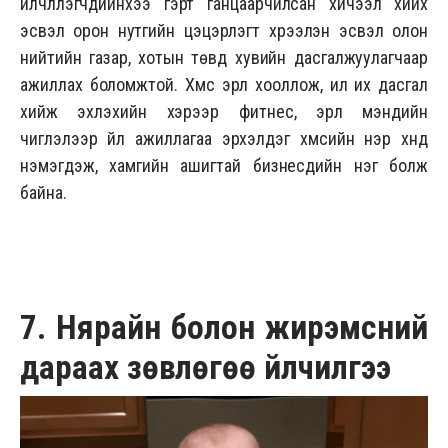
үйлчлүүлэгчдийнхээ гэрт ганцаарчилсан хичээл хийх
эсвэл орон нутгийн цэцэрлэгт хүрээлэн эсвэл олон
нийтийн газар, хотын төвд хувийн дасгалжуулагчаар
ажиллах боломжтой. Хүмүүс эрүүл хооллож, илүү их дасгал
хийж эхлэхийн хэрээр фитнес, эрүүл мэндийн
чиглэлээр үйл ажиллагаа эрхэлдэг хүмүүсийн нэр хүнд
нэмэгдэж, хамгийн ашигтай бизнесүүдийн нэг болж
байна.
7. Нярайн болон жирэмсний
дараах зөвлөгөө үйлчилгээ