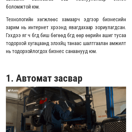
боломжтой юм.
Технологийн хөгжлөөс хамаарч эдгээр бизнесийн
зарим нь интернет хүрээнд явагдахаар зориулагдсан.
Гэхдээ яг ч бүгд биш бөгөөд бүгд өөр өөрийн ашиг тусаа
тодорхой хугацаанд үзүүлэхүйц танаас шалтгаалан амжилт
нь тодорхойлогдох бизнес санаанууд юм.
1. Автомат засвар