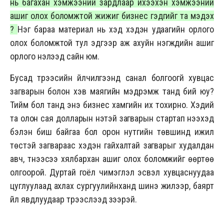
нь багахан хэмжээний зардлаар ихээхэн хэмжээний
ашиг олох боломжтой жижиг бизнес гэдгийг та мэдэх
үү?
Нэг бараа материал нь хэд хэдэн удаагийн орлого
олох боломжтой тул эдгээр аж ахуйн нэгжүүдийн ашиг
орлого нэлээд сайн юм.
Бусад түрээсийн үйлчилгээнд санал болгоогүй хувцас
загварын болон хэв маягийн мэдрэмж танд бий юу?
Тийм бол танд энэ бизнес хамгийн их тохирно. Хэдий
та олон сая долларын үнэтэй загварын стартап нээхэд
бэлэн биш байгаа бол орон нутгийн төвшинд ижил
төстэй загвараас хэдэн гайхалтай загварыг худалдан
авч, түүнээсээ хялбархан ашиг олох боломжийг өөртөө
олгоорой. Дуртай гоёл чимэглэл эсвэл хувцаснуудаа
цуглуулаад ахлах сургуулийнханд шинэ жилээр, баярт
үйл явдлуудаар түрээслээд үзээрэй.