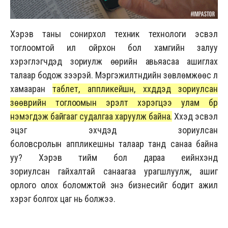
Хэрэв таны сонирхол техник технологи эсвэл
тоглоомтой илүү ойрхон бол хамгийн залуу
хэрэглэгчдэд зориулж өөрийн авьяасаа ашиглах
талаар бодож үзээрэй. Мэргэжилтнүүдийн зөвлөмжөөс үл
хамааран
таблет, аппликейшн, хүүхдүүдэд зориулсан
зөөврийн тоглоомын эрэлт хэрэгцээ улам бүр
нэмэгдэж байгааг судалгаа харуулж байна.
Хүүхэд эсвэл
эцэг эхчүүдэд зориулсан
боловсролын аппликешны талаар танд санаа байна
уу? Хэрэв тийм бол дараа үеийнхэнд
зориулсан гайхалтай санаагаа урагшлуулж, ашиг
орлого олох боломжтой энэ бизнесийг бодит ажил
хэрэг болгох цаг нь болжээ.