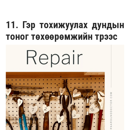
11. Гэр тохижуулах дундын
тоног төхөөрөмжийн түрээс