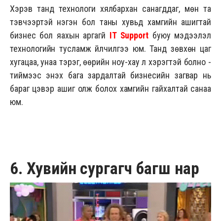
Хэрэв танд технологи хялбархан санагддаг, мөн та
тэвчээртэй нэгэн бол таны хувьд хамгийн ашигтай
бизнес бол яахын аргагүй
IT Support
буюу мэдээлэл
технологийн тусламж үйлчилгээ юм. Танд зөвхөн цаг
хугацаа, унаа тэрэг, өөрийн ноу-хау л хэрэгтэй болно -
тиймээс энэхүү бага зардалтай бизнесийн загвар нь
бараг цэвэр ашиг олж болох хамгийн гайхалтай санаа
юм.
6. Хувийн сургагч багш нар