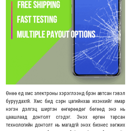
Өнөө үед хүмүүс электроны хэрэглээнд бүрэн автсан гэвэл
буруудахгүй. Хүмүүс бид сэрүүн цагийнхаа ихэнхийг ямар
нэгэн дэлгэц ширтэн өнгөрөөдөг бөгөөд энэ нь
цаашлаад донтолт үүсгэдэг. Энэхүү өргөн тарсан
технологийн донтолт нь магадгүй энэхүү бизнес хөгжих