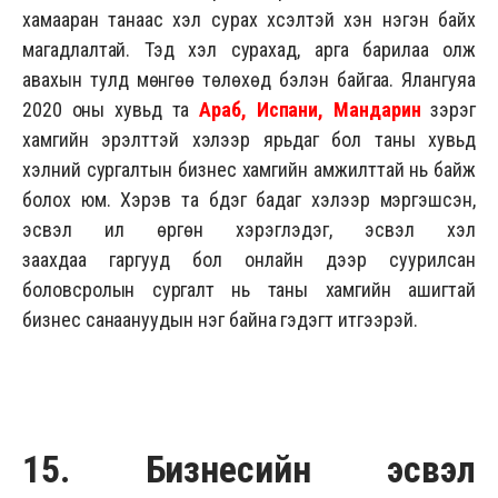
хамааран танаас хэл сурах хүсэлтэй хэн нэгэн байх
магадлалтай. Тэд хэл сурахад, арга барилаа олж
авахын тулд мөнгөө төлөхөд бэлэн байгаа. Ялангуяа
2020 оны хувьд та
Араб, Испани, Мандарин
зэрэг
хамгийн эрэлттэй хэлээр ярьдаг бол таны хувьд
хэлний сургалтын бизнес хамгийн амжилттай нь байж
болох юм. Хэрэв та бүдэг бадаг хэлээр мэргэшсэн,
эсвэл илүү өргөн хэрэглэдэг, эсвэл хэл
заахдаа гаргууд бол онлайн дээр суурилсан
боловсролын сургалт нь таны хамгийн ашигтай
бизнес санаануудын нэг байна гэдэгт итгээрэй.
15. Бизнесийн эсвэл