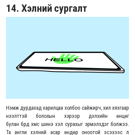
14. Хэлний сургалт
Нэмж дурдахад харилцаа холбоо сайжирч, хил хязгаар
нээлттэй болохын хэрээр дэлхийн өнцөг
булан бүрд хүмүүс шинэ хэл сурахыг эрмэлздэг болжээ.
Та англи хэлний асар өндөр оноотой эсэхээс үл