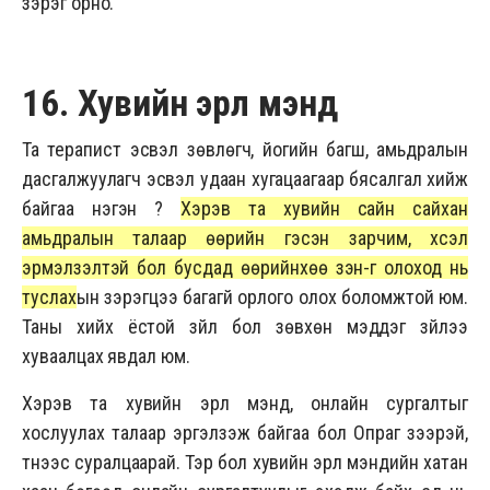
зэрэг орно.
16. Хувийн эрүүл мэнд
Та терапист эсвэл зөвлөгч, йогийн багш, амьдралын
дасгалжуулагч эсвэл удаан хугацаагаар бясалгал хийж
байгаа нэгэн үү?
Хэрэв та хувийн сайн сайхан
амьдралын талаар өөрийн гэсэн зарчим, хүсэл
эрмэлзэлтэй бол бусдад өөрийнхөө зэн-г олоход нь
туслах
ын зэрэгцээ багагүй орлого олох боломжтой юм.
Таны хийх ёстой зүйл бол зөвхөн мэддэг зүйлээ
хуваалцах явдал юм.
Хэрэв та хувийн эрүүл мэнд, онлайн сургалтыг
хослуулах талаар эргэлзэж байгаа бол Опраг үзээрэй,
түүнээс суралцаарай. Тэр бол хувийн эрүүл мэндийн хатан