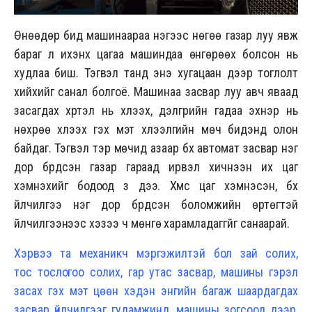
Өнөөдөр бид машинаараа нэгээс нөгөө газар луу явж
бараг л ихэнх цагаа машиндаа өнгөрөөх болсон нь
худлаа биш. Тэгвэл танд энэ хугацаан дээр тоглолт
хийхийг санал болгоё. Машинаа засвар луу авч яваад
засагдах хүртэл нь хүлээх, дэлгүүрийн гадаа эхнэр нь
нөхрөө хүлээх гэх мэт хүлээлгийн мөч бидэнд олон
байдаг. Тэгвэл тэр мөчид азаар бүх автомат засвар нэг
дор бүрдсэн газар гараад ирвэл хичнээн их цаг
хэмнэхийг бодоод үз дээ. Хүмүүс цаг хэмнэсэн, бүх
үйлчилгээ нэг дор бүрдсэн боломжийн өртөгтэй
үйлчилгээнээс хэзээ ч мөнгө харамладаггүйг санаарай.
Хэрвээ та механикч мэргэжилтэй бол зай солих,
тос тослогоо солих, гар утас засвар, машины гэрэл
засах гэх мэт цөөн хэдэн энгийн багаж шаардагдах
засвар үйлчилгээг гудамжинд, машины зогсоол дээр,