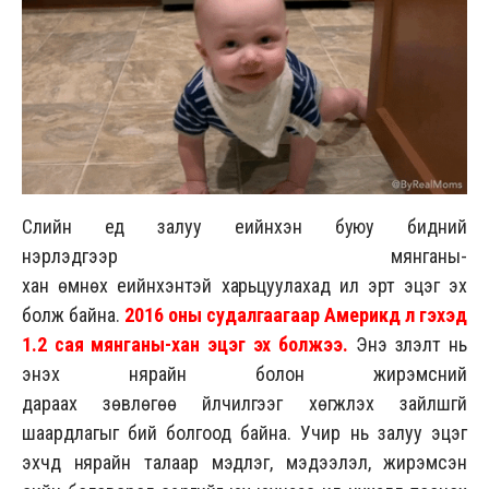
Сүүлийн үед залуу үеийнхэн буюу бидний
нэрлэдгээр мянганы-
хан өмнөх үеийнхэнтэй харьцуулахад илүү эрт эцэг эх
болж байна.
2
016
оны судалгаагаар Америкд л гэхэд
1.2 сая мянганы-хан эцэг эх болжээ.
Энэ үзүүлэлт нь
энэхүү нярайн болон жирэмсний
дараах зөвлөгөө үйлчилгээг хөгжүүлэх зайлшгүй
шаардлагыг бий болгоод байна. Учир нь залуу эцэг
эхчүүд нярайн талаар мэдлэг, мэдээлэл, жирэмсэн