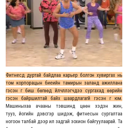
Фитнесд дуртай байдлаа карьер болгон хувиргах нь
том корпорацын биеийн тамирын заланд ажиллана
гэсэн үг биш бөгөөд үйлчлүүлэгчдээ сургахад өөрийн
гэсэн байршилтай байх шаардлагагүй гэсэн үг юм.
Машиныхаа ачааны тэвшинд цөөн хэдэн жин,
тууз, йогийн дэвсгэр шидэж, фитнесын сургалтаа
ногоон талбай дээр ил задгай зохион байгуулаарай. Та