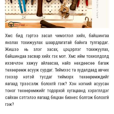
Хүмүүс бид гэртээ засал чимэглэл хийх, байшингаа
янзлах тохижуулах шаардлагатай байнга тулгардаг.
Жишээ нь зүлэг засах, цэцэрлэг тохижуулах,
байшиндаа засвар хийх гэх мэт. Хүмүүс ийм тохиолдолд
ихэвчлэн хажуу айлаасаа, найз нөхдөөсөө багаж
төхөөрөмж асууж сурдаг. Тиймээс та худалдаад авчих
гэхээр үнэтэй тусдаг тиймэрхүү төхөөрөмжүүдийг
яагаад түрээсэлж болохгүй гэж? Хэн нэгний асуусан
тоног төхөөрөмжийг тодорхой хугацаанд хэрэглүүлдэг
сайхан сэтгэлээ яагаад бяцхан бизнес болгож болохгүй
гэж?