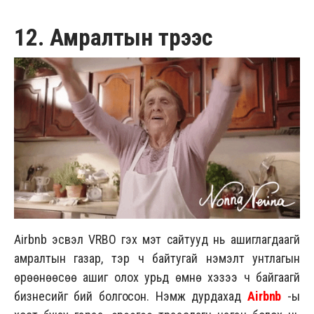
12. Амралтын түрээс
Airbnb эсвэл VRBO гэх мэт сайтууд нь ашиглагдаагүй
амралтын газар, тэр ч байтугай нэмэлт унтлагын
өрөөнөөсөө ашиг олох урьд өмнө хэзээ ч байгаагүй
бизнесийг бий болгосон. Нэмж дурдахад
Airbnb
-ы