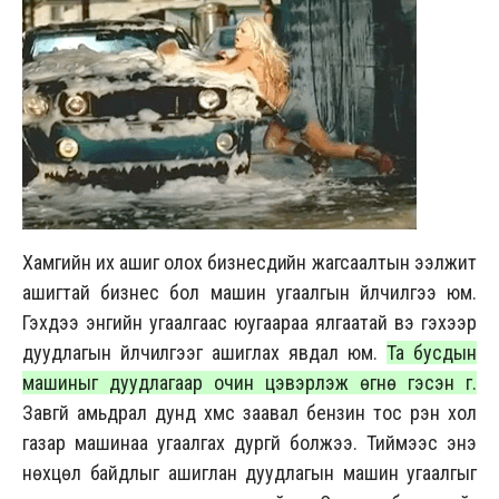
Хамгийн их ашиг олох бизнесүүдийн жагсаалтын ээлжит
ашигтай бизнес бол машин угаалгын үйлчилгээ юм.
Гэхдээ энгийн угаалгаас юугаараа ялгаатай вэ гэхээр
дуудлагын үйлчилгээг ашиглах явдал юм.
Та бусдын
машиныг дуудлагаар очин цэвэрлэж өгнө гэсэн үг.
Завгүй амьдрал дунд хүмүүс заавал бензин тос үрэн хол
газар машинаа угаалгах дургүй болжээ. Тиймээс энэ
нөхцөл байдлыг ашиглан дуудлагын машин угаалгыг