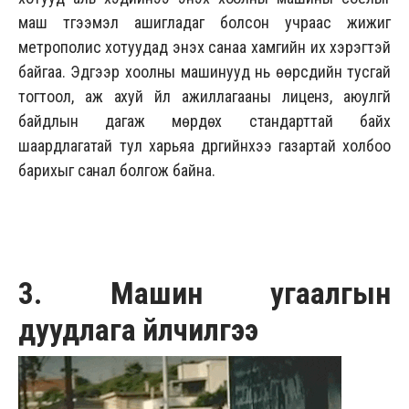
маш түгээмэл ашигладаг болсон учраас жижиг
метрополис хотуудад энэхүү санаа хамгийн их хэрэгтэй
байгаа. Эдгээр хоолны машинууд нь өөрсдийн тусгай
тогтоол, аж ахуй үйл ажиллагааны лиценз, аюулгүй
байдлын дагаж мөрдөх стандарттай байх
шаардлагатай тул харьяа дүүргийнхээ газартай холбоо
барихыг санал болгож байна.
3. Машин угаалгын
дуудлага үйлчилгээ