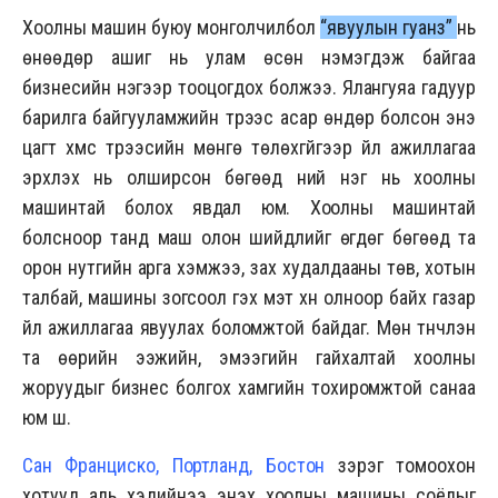
Хоолны машин буюу монголчилбол
“явуулын гуанз”
нь
өнөөдөр ашиг нь улам өсөн нэмэгдэж байгаа
бизнесийн нэгээр тооцогдох болжээ. Ялангуяа гадуур
барилга байгууламжийн түрээс асар өндөр болсон энэ
цагт хүмүүс түрээсийн мөнгө төлөхгүйгээр үйл ажиллагаа
эрхлэх нь олширсон бөгөөд үүний нэг нь хоолны
машинтай болох явдал юм. Хоолны машинтай
болсноор танд маш олон шийдлийг өгдөг бөгөөд та
орон нутгийн арга хэмжээ, зах худалдааны төв, хотын
талбай, машины зогсоол гэх мэт хүн олноор байх газар
үйл ажиллагаа явуулах боломжтой байдаг. Мөн түүнчлэн
та өөрийн ээжийн, эмээгийн гайхалтай хоолны
жоруудыг бизнес болгох хамгийн тохиромжтой санаа
юм шүү.
Сан Франциско, Портланд, Бостон
зэрэг томоохон
хотууд аль хэдийнээ энэхүү хоолны машины соёлыг