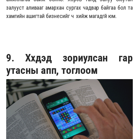
залууст аливааг амархан сургах чадвар байгаа бол та
хамгийн ашигтай бизнесийг ч хийж магадгүй юм.
9. Хүүхдэд зориулсан гар
утасны апп, тоглоом