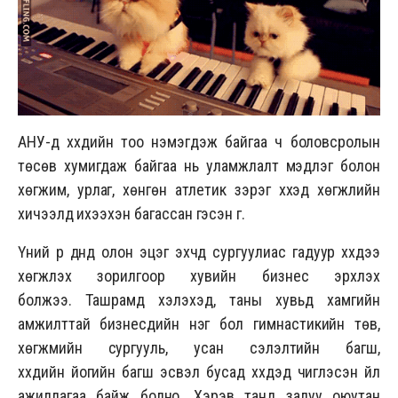
АНУ-д хүүхдийн тоо нэмэгдэж байгаа ч боловсролын
төсөв хумигдаж байгаа нь уламжлалт мэдлэг болон
хөгжим, урлаг, хөнгөн атлетик зэрэг хүүхэд хөгжлийн
хичээлүүд ихээхэн багассан гэсэн үг.
Үүний үр дүнд олон эцэг эхчүүд сургуулиас гадуур хүүхдээ
хөгжүүлэх зорилгоор хувийн бизнес эрхлэх
болжээ. Ташрамд хэлэхэд, таны хувьд хамгийн
амжилттай бизнесүүдийн нэг бол гимнастикийн төв,
хөгжмийн сургууль, усан сэлэлтийн багш,
хүүхдийн йогийн багш эсвэл бусад хүүхдэд чиглэсэн үйл
ажиллагаа байж болно. Хэрэв танд залуу оюутан