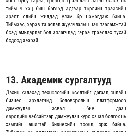
хост буюу гэрээ, өрөөгөө түрээслэгч нэгэн болох нь
тийм ч хэцүү биш бөгөөд эдгээр төрлийн түрээсийн
эрэлт сүүлийн жилүүдэд улам бүр нэмэгдэж байна.
Тиймээс, хэрэв та аялал жуулчлалын нэн тааламжтай
бүсэд амьдардаг бол аялагчдад гэрээ түрээслэх тухай
бодоод үзээрэй.
13. Академик сургалтууд
Дахин хэлэхэд технологийн өсөлтийг дагаад онлайн
бизнес эрхлэгчид боловсролын платформоор
дамжуулан эсвэл бие даан
өөрсдийн вэбсайтаар дамжуулан курс санал болгох нь
хамгийн ашигтай бизнесийн тоонд орж байна.