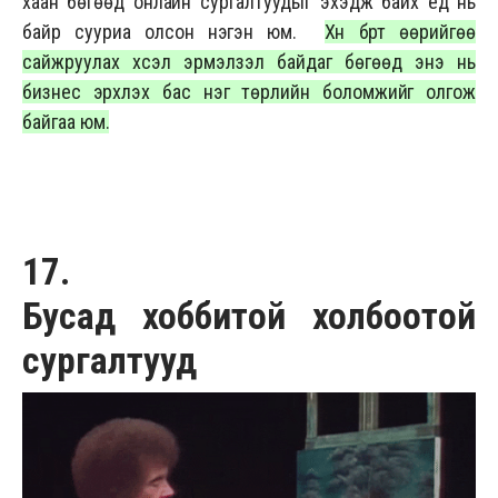
хаан бөгөөд онлайн сургалтуудыг эхэдж байх үед нь
байр сууриа олсон нэгэн юм.
Хүн бүрт өөрийгөө
сайжруулах хүсэл эрмэлзэл байдаг бөгөөд энэ нь
бизнес эрхлэх бас нэг төрлийн боломжийг олгож
байгаа юм.
17.
Бусад хоббитой холбоотой
сургалтууд