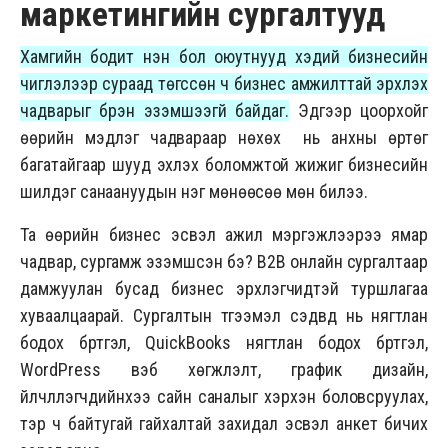
маркетингийн сургалтууд
Хамгийн бодит үнэн бол оюутнууд хэдий бизнесийн
чиглэлээр сураад төгссөн ч бизнес амжилттай эрхлэх
чадварыг бүрэн эзэмшээгүй байдаг.
Эдгээр цоорхойг
өөрийн мэдлэг чадвараар нөхөх нь анхны өртөг
багатайгаар шууд эхлэх боломжтой жижиг бизнесийн
шилдэг санаануудын нэг мөнөөсөө мөн билээ.
Та өөрийн бизнес эсвэл ажил мэргэжлээрээ ямар
чадвар, сургамж эзэмшсэн бэ? B2B онлайн сургалтаар
дамжуулан бусад бизнес эрхлэгчидтэй туршлагаа
хуваалцаарай. Сургалтын түгээмэл сэдвүүд нь нягтлан
бодох бүртгэл, QuickBooks нягтлан бодох бүртгэл,
WordPress вэб хөгжүүлэлт, график дизайн,
үйлчлүүлэгчдийнхээ сайн саналыг хэрхэн боловсруулах,
тэр ч байтугай гайхалтай захидал эсвэл анкет бичих