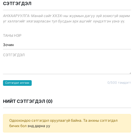
СЭТГЭГДЭЛ
АНХААРУУЛГА: Манай сайт ХХЗХ-ны журмын дагуу зүй зохисгүй зарим
үг хэллэгийг хязгаарласан тул бусдын эрх ашгийг хүндэтгэн үзнэ үү.
ТАНЫ НЭР
CЭТГЭГДЭЛ
0/500 тэмдэгт
Сэтгэгдэл илгээх
НИЙТ СЭТГЭГДЭЛ (
0
)
Одоохондоо сэтгэгдэл оруулаагүй байна. Та анхны сэтгэгдэл
бичих бол
энд дарна уу