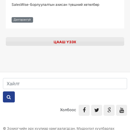
SalesWise-Борлуулалтын ахисан түвшний хөтөлбөр
Дэлгэрэнгүй
ЦААШ ҮЗЭХ
Холбоос
© Зохиогчийн эрх хуулиар хамгаалагдсан. Мэдээлэл хуулбарлах