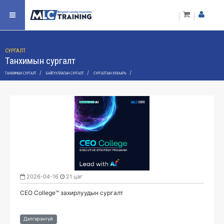
СУРГАЛТ
Танхимын сургалт
/
/
/
ТАНХИМЫН СУРГАЛТ
БАЙГУУЛЛАГЫН СУРГАЛТ
СУРГАЛТЫН ХУВААРЬ
2026-04-16
21 цаг
CEO College™ захирлуудын сургалт
Дэлгэрэнгүй