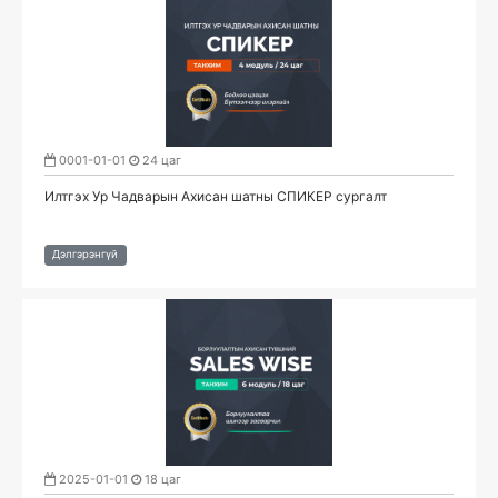
0001-01-01
24 цаг
Илтгэх Ур Чадварын Ахисан шатны СПИКЕР сургалт
Дэлгэрэнгүй
2025-01-01
18 цаг