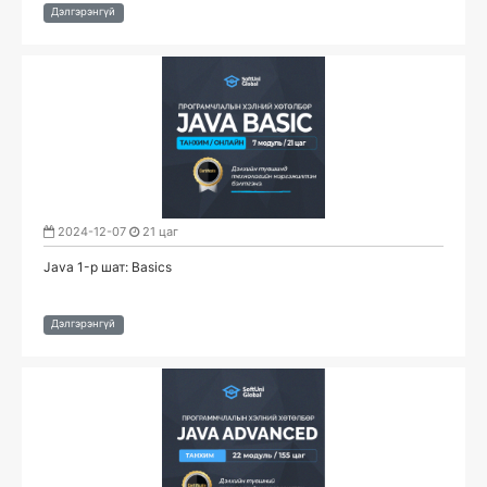
Дэлгэрэнгүй
2024-12-07
21 цаг
Java 1-р шат: Basics
Дэлгэрэнгүй