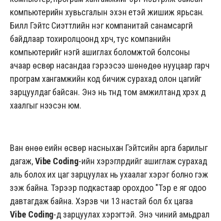
компьютерийн хувьсгалын эхэн үетэй жишиж ярьсан.
Билл Гэйтс Сиэттлийн нэг компанитай санамсаргүй
байдлаар тохиролцоонд хүрч, тус компанийн
компьютерийг үнэгүй ашиглах боломжтой болсоны
ачаар өсвөр насандаа гэрээсээ шөнөдөө нууцаар гарч
програм хангамжийн код бичиж сурахад олон цагийг
зарцуулдаг байсан. Энэ нь түүнд том амжилтанд хүрэх үүд
хаалгыг нээсэн юм.
Ван өнөө үеийн өсвөр насныхан Гэйтсийн арга барилыг
дагаж,
Vibe Coding
-ийн хэрэглүүрүүдийг ашиглаж сурахад
аль болох их цаг зарцуулах нь ухаалаг хэрэг болно гэж
үзэж байна. Тэрээр подкастаар орохдоо "Тэр үе яг одоо
давтагдаж байна. Хэрэв чи 13 настай бол бүх цагаа
Vibe Coding
-д зарцуулах хэрэгтэй. Энэ чиний амьдрал