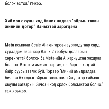
болох ёстой." гэжээ.
Хиймэл оюуны код бичих чадвар “ойрын таван
жилийн дотор” Ваныхтай зэрэгцэнэ
Meta
компани Scale AI-г өнгөрсөн зургаадугаар сард
худалдаж авсанаар Ван 3.2 тэрбум долларын
хөрөнгөтэй болсон ба Meta-ийн AI хариуцсан захирал
болсон. Ван том амжилт гаргаж, салбартаа хүндтэй
байр суурь эзэлж буй. Тэрээр "Миний амьдралдаа
бичсэн бүх кодыг ойрын таван жилийн дотор хиймэл
оюуны загварын бичсэн код орлох боломжтой болно."
гэж ярьжээ.