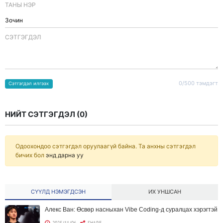
ТАНЫ НЭР
CЭТГЭГДЭЛ
0/500 тэмдэгт
Сэтгэгдэл илгээх
НИЙТ СЭТГЭГДЭЛ (
0
)
Одоохондоо сэтгэгдэл оруулаагүй байна. Та анхны сэтгэгдэл
бичих бол
энд дарна уу
СҮҮЛД НЭМЭГДСЭН
ИХ УНШСАН
Алекс Ван: Өсвөр насныхан Vibe Coding-д суралцах хэрэгтэй
2025/11/06
SHARE