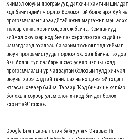
Хиймэл оюуны програмууд дэлхийн хамгийн шилдэг
код бичигчдийг ч орлох боломжтой болж ирж буй нь
програмчлалыг ирээдүйтэй ажил мэргэжил мөн эсэх
талаар санаа зовниход хүргэж байна. Компаниуд
хиймэл оюунаар код бичүүлэх хэрэглээгээ хэдийнэ
нэмэгдүүлээд эхэлсэн ба зарим тохиолдолд хиймэл
оюун програмистуудыг орлож эхлээд байна. Гэхдээ
Ван болон тус салбарын хүмүүс өсвөр насны хүүхдүүд
програмчлалын ур чадвартай болохын тулд хиймэл
оюуны хэрэгслүүдтэй танилцах нь үнэ цэнэтэй гэдэгт
итгэсэн хэвээр байна. Тэрээр "Код бичих нь хялбар
болохын хэрээр улам олон хүн код бичдэг болох
хэрэгтэй!" гэжээ.
Google Brain Lab-ыг үүсгэн байгуулагч Эндрью Нг