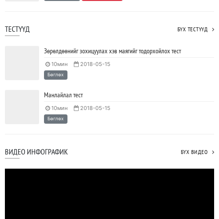
ТЕСТҮҮД
БҮХ ТЕСТҮҮД
Зөрөлдөөнийг зохицуулах хэв маягийг тодорхойлох тест
10мин
2018-05-15
Бөглөх
Манлайлал тест
10мин
2018-05-15
Бөглөх
ВИДЕО ИНФОГРАФИК
БҮХ ВИДЕО