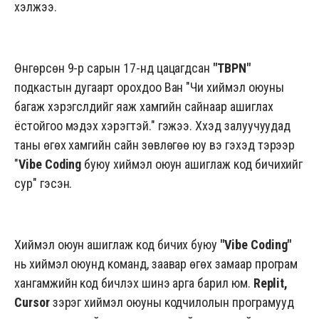
хэл
жээ.
Өнгөрсөн 9-р сарын 17-нд цацагдсан
"TBPN"
подкастын дугаарт орохдоо Ван "Чи хиймэл оюуны
багаж хэрэгслүүдийг яаж хамгийн сайнаар ашиглах
ёстойгоо мэдэх хэрэгтэй." гэжээ. Хүүхэд залуучуудад
таны өгөх хамгийн сайн зөвлөгөө юу вэ гэхэд тэрээр
"
Vibe Coding
буюу хиймэл оюун ашиглаж код бичихийг
сур" гэсэн.
Хиймэл оюун ашиглаж код бичих буюу
"Vibe Coding"
нь хиймэл оюунд команд, заавар өгөх замаар програм
хангамжийн код бичүүлэх шинэ арга барил юм.
Replit,
Cursor
зэрэг хиймэл оюуны кодчилолын програмууд