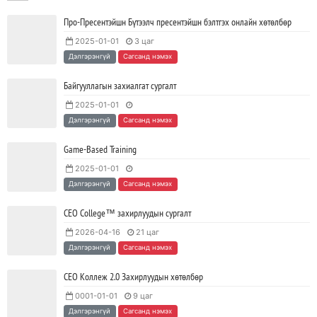
2023/06/02
SHARE
Про-Пресентэйшн Бүтээлч пресентэйшн бэлтгэх онлайн хөтөлбөр
2025-01-01
3 цаг
Тодорхойгүй цаг үед CEO нар хэрхэн инновацийг дэмжих вэ?
Дэлгэрэнгүй
Сагсанд нэмэх
2023/05/17
SHARE
Байгууллагын захиалгат сургалт
2025-01-01
JAVA программчлалын хэлний олимпиад амжилттай зохион
Дэлгэрэнгүй
Сагсанд нэмэх
байгуулагдлаа.
2023/05/15
SHARE
Game-Based Training
2025-01-01
Java VS Python: Аль хэлийг түрүүлж сурах вэ?
Дэлгэрэнгүй
Сагсанд нэмэх
2023/04/27
SHARE
CEO College™ захирлуудын сургалт
2026-04-16
21 цаг
Ажил дээрээ сайн найзтай байх нь ажлын бүтээмж
Дэлгэрэнгүй
Сагсанд нэмэх
нэмэгдүүлж, тогтвортой ажиллах суурь болдог
2023/04/25
SHARE
СЕО Коллеж 2.0 Захирлуудын хөтөлбөр
0001-01-01
9 цаг
Дэлгэрэнгүй
Сагсанд нэмэх