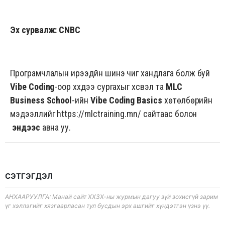
Эх сурвалж: CNBC
Програмчлалын ирээдүйн шинэ чиг хандлага болж буй
Vibe Coding
-оор хүүхдээ сургахыг хүсвэл та
MLC
Business School
-ийн
Vibe Coding Basics
хөтөлбөрийн
мэдээллийг
https://mlctraining.mn/
сайтаас болон
эндээс
авна уу.
СЭТГЭГДЭЛ
АНХААРУУЛГА: Манай сайт ХХЗХ-ны журмын дагуу зүй зохисгүй зарим
үг хэллэгийг хязгаарласан тул бусдын эрх ашгийг хүндэтгэн үзнэ үү.