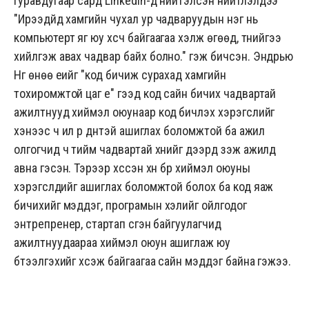
гуравдугаар сард
LinkedIn-д нийтэлсэн
нийтлэлдээ
"Ирээдүйд хамгийн чухал ур чадваруудын нэг нь
компьютерт яг юу хүсч байгаагаа хэлж өгөөд, түүнийгээ
хийлгэж авах чадвар байх болно." гэж бичсэн. Эндрью
Нг өнөө үеийг "код бичиж сурахад хамгийн
тохиромжтой цаг үе" гээд код сайн бичих чадвартай
ажилтнууд хиймэл оюунаар код бичүүлэх хэрэгслийг
хэнээс ч илүү үр дүнтэй ашиглах боломжтой ба ажил
олгогчид ч тийм чадвартай хүнийг дээрд үзэж ажилд
авна гэсэн. Тэрээр хүссэн хүн бүр хиймэл оюуны
хэрэгслүүдийг ашиглах боломжтой болох ба код яаж
бичихийг мэддэг, програмын хэлийг ойлгодог
энтрепренер, стартап үүсгэн байгуулагчид
ажилтнуудаараа хиймэл оюун ашиглаж юу
бүтээлгэхийг хүсэж байгаагаа сайн мэддэг байна гэжээ.