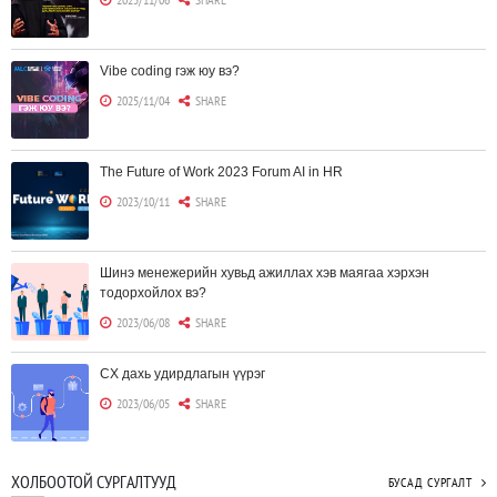
Vibe coding гэж юу вэ?
2025/11/04
SHARE
The Future of Work 2023 Forum AI in HR
2023/10/11
SHARE
Шинэ менежерийн хувьд ажиллах хэв маягаа хэрхэн
тодорхойлох вэ?
2023/06/08
SHARE
CX дахь удирдлагын үүрэг
2023/06/05
SHARE
Борлуулагчид "ЮҮЛҮҮР"-т төвлөрөх шаардлагагүй болж
ХОЛБООТОЙ СУРГАЛТУУД
БУСАД СУРГАЛТ
байна