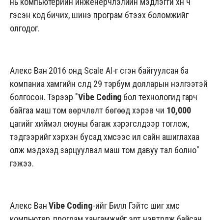
нь компьютерийн инженерчлэлийн мэдлэггүй хүн ч
гэсэн код бичих, шинэ програм бүтээх боломжийг
олгодог.
Алекс Ван 2016 онд Scale AI-г үүсгэн байгуулсан ба
компаниа хамгийн сүүлд 29 тэрбум долларын үнэлгээтэй
болгосон. Тэрээр "
Vibe Coding
бол технологид гарч
байгаа маш том өөрчлөлт бөгөөд хэрэв чи
10,000
цагийг хиймэл оюуны багаж хэрэгслүүдээр тоглож,
тэдгээрийг хэрхэн бусад хүмүүсээс илүү сайн ашиглахаа
олж мэдэхэд зарцуулвал маш том давуу тал болно"
гэжээ.
Алекс Ван
Vibe Coding
-ийг Билл Гэйтс шиг хүмүүс
компьютер, програм хангамжийг эрт нэвтрүүлж байсан