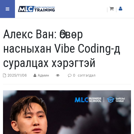
Алекс Ван: Өсвөр
насныхан Vibe Coding-д
суралцах хэрэгтэй
2025/11/06
Админ
0
сэтгэгдэл