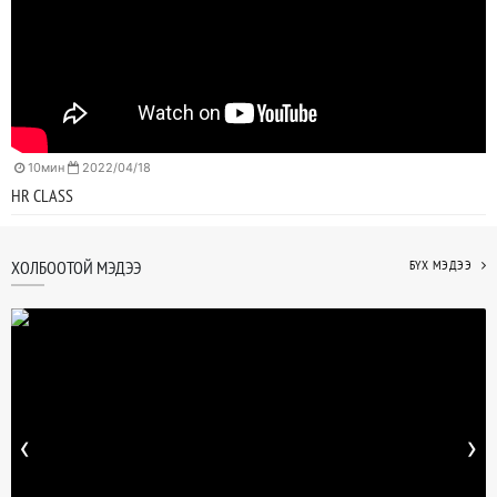
10мин
2022/04/18
HR CLASS
ХОЛБООТОЙ МЭДЭЭ
БҮХ МЭДЭЭ
‹
›