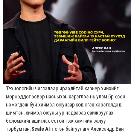
Технологийн чиглэлээр ирээдүйтэй карьер хийхийг
мөрөөддөг өсвөр насныхан хэрэглээ нь улам бүр өсөн
нэмэгдэж буй хиймэл оюунаар код үүсгэх хэрэгслүүдэд
шимтэн, хиймэл оюуны ур чадвараа сайжруулах
боломжийг ашиглах ёстой гэж хамгийн залуу
тэрбумтан,
Scale AI
-г үүсгэн байгуулагч
Александр Ван