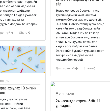
р хэлбэл та олон төрлийн
зүйл
свэрээс авсан мэдээлэл
э үндэслэн шийдвэр
Өглөө орноосоо босохын тулд
ж байдаг. Гэхдээ ухаалаг
тухайн өдрийн хамгийн том
эр гаргахдаа та
тэмцэл болдог хүмүүс цөөнгүй.
уудыг мөрдөж байгаарай.
Энэ таныг амжилтанд хүрэх замд
хамгийн том саад болдог зүйл
эрэнгүй
Share
юм. Сайн мэдээ юу вэ гэхээр
өглөө эрч босохын тулд өмнөх
орой нь амжуулах ёстой хэд
хэдэн арга байдаг юм байна.
Эдгээрийг бүгдийг туршаад өөрт
тохирсныг амьдралынхаа
хэвшил болгоорой
Дэлгэрэнгүй
Share
/06/17
раа ахиулах 10 энгийн
лөг
2019/05/10
даа ухаалаг утсаа
24 насандаа сурсан байх 11
аж, олон нийтийн
ур чадвар
энээс гарч, имэйлээ