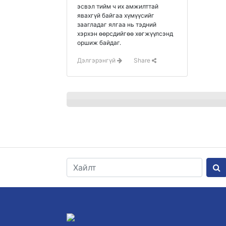
эсвэл тийм ч их амжилттай
явахгүй байгаа хүмүүсийг
заагладаг ялгаа нь тэдний
хэрхэн өөрсдийгөө хөгжүүлсэнд
оршиж байдаг.
Дэлгэрэнгүй
Share