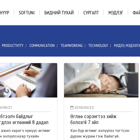
НҮҮР
SOFTUNI
БИДНИЙ ТУХАЙ
СУРГАЛТ
МЭДЛЭГ
ФА
PRODUCTIVITY
COMMUNICATION
TEAMWORKING
TECHNOLOGY
МЭДЭЭ, МЭДЭЭЛ
/
/
/
/
/
9/06/21
2019/05/23
 бүтээлч байдлыг
Өглөө сэрэнгүүтээ хийж
дүүлэх өглөөний 8 дадал
болохгүй 7 зүйл
 ажил хэрэгч хүмүүс өглөөг
Хүн бүр өглөөг эхлүүлэх тогтсон
н эхлүүлснээр тухайн
дүрэм журам гэж байхгүй.