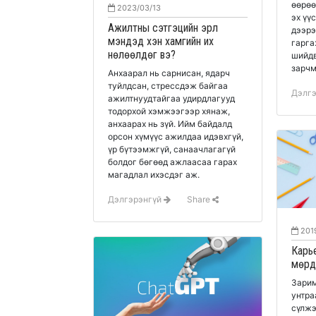
өөрөө
2023/03/13
эх үү
Ажилтны сэтгэцийн эрүүл
дээрэ
мэндэд хэн хамгийн их
гарга
нөлөөлдөг вэ?
шийдв
зарчм
Анхаарал нь сарнисан, ядарч
туйлдсан, стрессдэж байгаа
Дэлг
ажилтнуудтайгаа удирдлагууд
тодорхой хэмжээгээр хянаж,
анхаарах нь зүй. Ийм байдалд
орсон хүмүүс ажилдаа идэвхгүй,
үр бүтээмжгүй, санаачлагагүй
болдог бөгөөд ажлаасаа гарах
магадлал ихэсдэг аж.
Дэлгэрэнгүй
Share
2019
Карье
мөрд
Зарим
унтра
сүлжэ