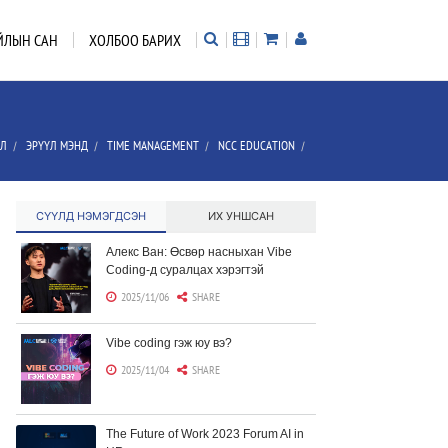
ЙЛЫН САН
ХОЛБОО БАРИХ
ЭЛ
ЭРҮҮЛ МЭНД
TIME MANAGEMENT
NCC EDUCATION
/
/
/
/
СҮҮЛД НЭМЭГДСЭН
ИХ УНШСАН
Алекс Ван: Өсвөр насныхан Vibe
Coding-д суралцах хэрэгтэй
2025/11/06
SHARE
Vibe coding гэж юу вэ?
2025/11/04
SHARE
The Future of Work 2023 Forum AI in