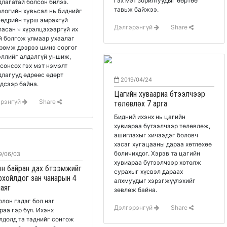
гэх мэт зорилтуудыг өөртөө
лагатай болсон билээ.
тавьж байжээ.
логийн хувьсал нь биднийг
 өдрийн турш амрахгүй
Дэлгэрэнгүй
Share
асан ч хүрэлцэхээргүй их
й болгож улмаар ухаалаг
рөмж дээрээ шинэ соргог
ллийг алдалгүй уншиж,
 сонсох гэх мэт нэмэлт
лагууд өдрөөс өдөрт
2019/04/24
дсээр байна.
Цагийн хуваариа бүтээлчээр
эрэнгүй
Share
төлөвлөх 7 арга
Бидний ихэнх нь цагийн
хувиараа бүтээлчээр төлөвлөж,
ашиглахыг хичээдэг боловч
хэсэг хугацааны дараа хөтлөхөө
боличихдог. Хэрэв та цагийн
9/06/03
хувиараа бүтээлчээр хөтөлж
н байран дах бүтээмжийг
сурахыг хүсвэл дараах
рхойлдог зан чанарын 4
алхмуудыг хэрэгжүүлэхийг
аяг
зөвлөж байна.
олон гэдэг бол нэг
Дэлгэрэнгүй
Share
раа гэр бүл. Ихэнх
лдолд та тэднийг сонгож