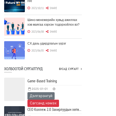
HR
2023/10/11
SHARE
Шинэ менежерийн хувьд ажиллах
хэв маягаа хэрхэн тодорхойлох вэ?
2023/06/08
SHARE
CX дахь удирдлагын үүрэг
2023/06/05
SHARE
Борлуулагчид "ЮҮЛҮҮР"-т төвлөрөх
ХОЛБООТОЙ СУРГАЛТУУД
БУСАД СУРГАЛТ
шаардлагагүй болж байна
2023/06/02
SHARE
Game-Based Training
2025-01-01
Тодорхойгүй цаг үед CEO нар хэрхэн
Дэлгэрэнгүй
инновацийг дэмжих вэ?
2023/05/17
SHARE
Сагсанд нэмэх
СЕО Коллеж 2.0 Захирлуудын хөтөлбөр
JAVA программчлалын хэлний