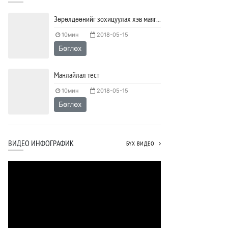
Зөрөлдөөнийг зохицуулах хэв маягийг тодорхойлох тест
10мин
2018-05-15
Бөглөх
Манлайлал тест
10мин
2018-05-15
Бөглөх
ВИДЕО ИНФОГРАФИК
БҮХ ВИДЕО