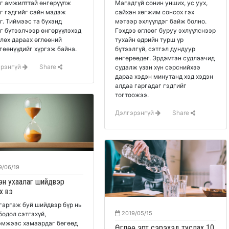
г амжилттай өнгөрүүлж
Магадгүй сонин унших, ус уух,
г гэдгийг сайн мэдэж
сайхан хөгжим сонсох гэх
г. Тиймээс та бүхэнд
мэтээр эхлүүлдэг байж болно.
г бүтээлчээр өнгөрүүлэхэд
Гэхдээ өглөөг буруу эхлүүлснээр
лөх дараах өглөөний
тухайн өдрийн турш үр
гөөнүүдийг хүргэж байна.
бүтээлгүй, сэтгэл дундуур
өнгөрөөдөг. Эрдэмтэн судлаачид
эрэнгүй
Share
судалж үзэн хүн сэрснийхээ
дараа хэдэн минутанд хэд хэдэн
алдаа гаргадаг гэдгийг
тогтоожээ.
Дэлгэрэнгүй
Share
9/06/19
эн ухаалаг шийдвэр
х вэ
гаргаж буй шийдвэр бүр нь
2019/05/15
бодол сэтгэхүй,
мжээс хамаардаг бөгөөд
Өглөө эрт сэрэхэд туслах 10