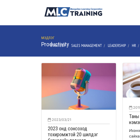
МЭДЛЭГ
Productivity
STRATEGY
SALES MANAGEMENT
LEADERSHIP
HR
/
/
/
201
Таны
2023/03/21
нэмэг
2023 онд сонсоход
Ихэнх
тохиромжтой 20 шилдэг
сайха