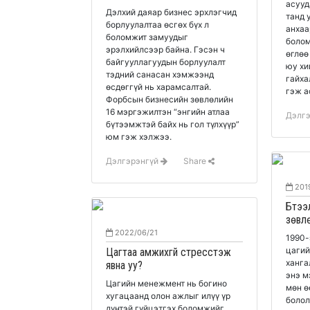
асууд
Дэлхий даяар бизнес эрхлэгчид
танд 
борлуулалтаа өсгөх бүх л
анхаа
боломжит замуудыг
болом
эрэлхийлсээр байна. Гэсэн ч
өглөө
байгууллагуудын борлуулалт
юу хи
тэдний санасан хэмжээнд
гайха
өсдөггүй нь харамсалтай.
гэж а
Форбсын бизнесийн зөвлөлийн
16 мэргэжилтэн “энгийн атлаа
Дэлг
бүтээмжтэй байх нь гол түлхүүр”
юм гэж хэлжээ.
Дэлгэрэнгүй
Share
201
Бүтээ
зөвл
2022/06/21
1990-
цагий
Цагтаа амжихгүй стресстэж
ханга
явна уу?
энэ м
Цагийн менежмент нь богино
мөн ө
хугацаанд олон ажлыг илүү үр
болол
дүнтэй гүйцэтгэх боломжийг