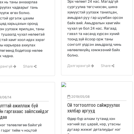
Эрх чөлөөт 24 нас. Магадгүй
ах нь таны анхаарлаа
сургуулиа төгсчихсөн, шинэ
рүүлэх чадварыг тань
хүмүүстэй уулзаж танилцан,
үүлж өгөх болно.
амьдрал руу гар шумбан орсон
стэй үргэлж цахим
байх вий. Амьдралын хамгийн
цөд харьцахын оронд
чухал үе бол 24 нас. Яагаад
эн уулзаж ярилцан, таны
гэвэл та насанд хүрсэн хүний
 тушаалд чухал нөлөөтэй
тоонд зүй ёсоор орж таны
стэй хамт хоол идэх зэрэг
сонголт үлдсэн амьдралд чинь
ны карьераа ахиулах
нөлөөлөхүйц хэмжээний байх
лөгөөнд бодитоор нөлөө
болно.
ж чадна.
Дэлгэрэнгүй
Share
эрэнгүй
Share
2019/05/08
9/06/14
Ой тогтоолтоо сайжруулах
лттай ажиллаж буй
хялбар аргууд
сийн гаргахаас зайлсхийдэг
лдаа
Өдөр бүр алхам тутамд хэн
нэгний зүс царай, нэр, утасны
нэг төлөвлөгөө байхгүй
дугаар жижиг деталиудыг нэг
 гэдэг тийм ч ноцтой