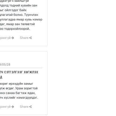
адахгүй ч зайлшгүй
лдолд тэдний хувийн зан
ыг ойлгодог байх
гатай болно. Түүнчлэн
уллагадаа ямар хувь нэмэр
даг, ямар зан төлөвтэй
оо тодорхойлоорой.
эрэнгүй
Share
9/05/28
лч сэтгэлгээг хөгжүүлэх
уд
зориг ирээдүйн замыг
үлж өгдөг. Урам зоригтой
инэ санаа багтаж ядан,
лч хүслийг нэмэгдүүлдэг.
эрэнгүй
Share