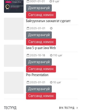
0001-01-01
9 цаг
олимпиад амжилттай зохион
байгуулагдлаа.
Дэлгэрэнгүй
2023/05/15
SHARE
Сагсанд нэмэх
Байгууллагын захиалгат сургалт
Java VS Python: Аль хэлийг түрүүлж
2025-01-01
сурах вэ?
Дэлгэрэнгүй
2023/04/27
SHARE
Сагсанд нэмэх
Ажил дээрээ сайн найзтай байх нь
Java 5-р шат Java Web
ажлын бүтээмж нэмэгдүүлж,
тогтвортой ажиллах суурь болдог
2025-10-18
110 цаг
Дэлгэрэнгүй
2023/04/25
SHARE
Сагсанд нэмэх
Pro-Presentation
2025-01-01
10 цаг
Дэлгэрэнгүй
Сагсанд нэмэх
ТЕСТҮҮД
БҮХ ТЕСТҮҮД