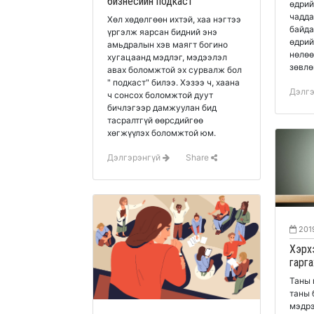
бизнесийн подкаст
өдрий
чадда
Хөл хөдөлгөөн ихтэй, хаа нэгтээ
байда
үргэлж яарсан бидний энэ
өдрий
амьдралын хэв маягт богино
нөлөө
хугацаанд мэдлэг, мэдээлэл
зөвлө
авах боломжтой эх сурвалж бол
" подкаст" билээ. Хэзээ ч, хаана
Дэлг
ч сонсох боломжтой дуут
бичлэгээр дамжуулан бид
тасралтгүй өөрсдийгөө
хөгжүүлэх боломжтой юм.
Дэлгэрэнгүй
Share
201
Хэрх
гарга
Таны 
таны 
мэдрэ