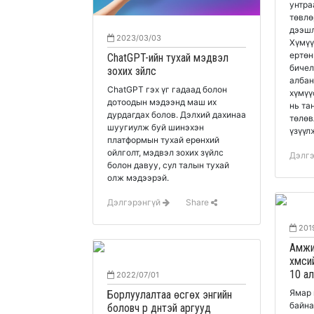
унтра
төвлө
дээшл
2023/03/03
Хүмүү
ертөн
ChatGPT-ийн тухай мэдвэл
бичел
зохих зүйлс
албан
ChatGPT гэх үг гадаад болон
хүмүү
дотоодын мэдээнд маш их
нь та
дурдагдах болов. Дэлхий дахинаа
төлөв
шуугиулж буй шинэхэн
үзүүл
платформын тухай ерөнхий
ойлголт, мэдвэл зохих зүйлс
Дэлг
болон давуу, сул талын тухай
олж мэдээрэй.
Дэлгэрэнгүй
Share
201
Амжи
хүмүү
10 а
2022/07/01
Ямар 
Борлуулалтаа өсгөх энгийн
байна
боловч үр дүнтэй аргууд