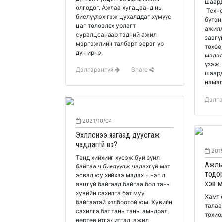
шаард
олгодог. Ажлаа хугацаанд нь
Техно
биелүүлэх гэж цухалддаг хүмүүс
бүтэн
цаг төлөвлөх урлагт
ажилл
суралцсанаар тэдний ажил
завгү
мэргэжлийн талбарт эерэг үр
төхөө
дүн ирнэ.
мэдээ
үзэж,
Дэлгэрэнгүй
Share
шаард
нэмэг
Дэлг
2021/10/04
Эхлүүлснээ яагаад дуусгаж
чаддаггүй вэ?
201
Танд хийхийг хүсэж буй зүйл
Ажлы
байгаа ч биелүүлж чадахгүй мэт
тодо
эсвэл юу хийхээ мэдэх ч нэг л
хэв м
явцгүй байгаад байгаа бол таны
хувийн сахилга бат муу
Хамт 
байгаатай холбоотой юм. Хувийн
талаа
сахилга бат тань таны амьдрал,
тохио
өөртөө итгэх итгэл, ажил