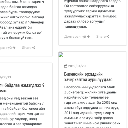
бүрчлэн санах шаардлага гардаг.
ал биш юм. Энэ нь харин ч
Ой тогтоолтоо сайжруулахын
урдаа байгаа ажилдаа
тулд үргэлж тархиа идэвхитэй
рлаа бүрэн төвлөрүүлэх
ажиллуулах хэрэгтэй. Тиймээс
жийг олгох болно. Яагаад
дараах хялбар аргуудыг
 босоод зүгээр л “Өнөөдөр
танилцуулъя.
йвэл энэ өдрийг би
лтай өнгөрүүлж болох вэ”
Дэлгэрэнгүй
Share
сууж болохгүй гэж.
эрэнгүй
Share
2019/04/29
Бизнесийн эрхмүүдийн
9/06/13
хачирхалтай зуршлуудаас
лч байдлаа нэмэгдүүлэх 9
Facebook-ийн үндэслэгч Mark
өмж
Zuckerberg: жилийн хугацааны
нарийвчилсан төлөвлөгөө
ээд оны үед зөвхөн зөв
гаргаж ажилладаг ба 2009 онд
н менежменттэй байх нь л
ажлын бүх өдрүүдэд зангиа зүүх,
лттай байсан бол өнөөгийн
2011 онд идэхийн тулд ямар ч
эдээллийн эрин үед цагаа ч
амьтныг алахгүй, хоёр долоо
өрийн ур чадвар, нөөц
хоногт нэг шинэ ном уншиж байх
цоогоо ч зөв хуваарилах