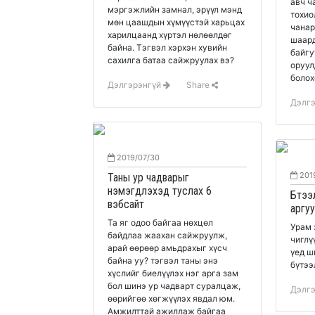
авч ч
мэргэжлийн замнал, эрүүл мэнд
тохио
мөн цаашдын хүмүүстэй харьцах
чанар
харилцаанд хүртэл нөлөөлдөг
шаардла
байна. Тэгвэл хэрхэн хувийн
байгу
сахилга батаа сайжруулах вэ?
оруул
болох
Дэлгэрэнгүй
Share
Дэлг
2019/07/30
201
Таны ур чадварыг
нэмэгдүүлэхэд туслах 6
Бүтээ
вэбсайт
аргу
Та яг одоо байгаа нөхцөл
Урам 
байдлаа жаахан сайжруулж,
чиглү
арай өөрөөр амьдрахыг хүсч
үед ш
байна уу? тэгвэл таны энэ
бүтээ
хүслийг биелүүлэх нэг арга зам
бол шинэ ур чадварт суралцаж,
Дэлг
өөрийгөө хөгжүүлэх явдал юм.
Амжилттай ажиллаж байгаа