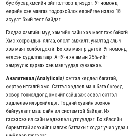
бус бусад хүмүүсийн ойлголтоор дүгнэдэг. Уг номонд
өөрийн хэв маягаа тодорхойлох өөрийгөө үнэлэх 18
асуулт бүхий тест байдаг.
Гэхдээ хамгийн муу, хамгийн сайн хэв маяг гэж байхгүй.
Хүмүүс хоорондын ялгаа, ололт амжилт, уналтад аль ч
хэв маяг холбогдохгүй. Бүх хэв маяг үр дүнтэй. Уг номонд
өгүүлсэн судалгаагаар АНУ-н хүн амын 25%-ийг
хамруулж дараах хэв маягуудад хуваажээ.
Аналитикал /Analyticals
/
сэтгэл хөдлөл багатай,
өөртөө итгэлгүй хүмүүс. Сэтгэл хөдлөл маш бага бөгөөд
ховор тохиолдолд хүмүүсийг сайшааж эсвэл сэтгэл
хөдлөлөө илэрхийлдэг. Тэдний хувийн зохион
байгуулалт маш сайн илүү системтэй байдаг. Их
гэхээсээ илүү сайн мэдээлэл цуглуулдаг. Бүх зүйлсийн
баримттай эсэхийг шалгаж батлахыг хүсдэг учир удаан
шийдвэр гаргадаг.