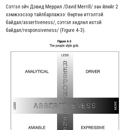
Сэтгэл зүйч Дэвид Меррил /
David Merrill
/ зан үйлийг 2
хэмжээсээр тайлбарлажээ: Өөртөө итгэлтэй
байдал/assertiveness/, сэтгэл хөдлөл ихтэй
байдал/responsiveness/ (Figure 4-3).