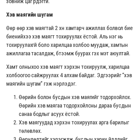
зовниж цаг үрдэггүй.
Хэв маягийн шугам
Өөр өөр хэв маягтай 2 хүн хамтарч ажиллах болвол бие
биенийхээ хэв маягт тохируулах ёстой. Аль нэг нь
тохируулахгүй боло харилцаа холбоо муудаж, хамтын
ажиллагаа тасалдаж, бүтээмж буурах гэх мэт аюултай.
Хамт олныхоо хэв маягт хэрхэн тохируулж, харилцаа
холбоогоо сайжруулах 4 алхам байдаг. Эдгээрийг “хэв
маягийн шугам” гэж нэрлэдэг.
Өөрийн болон бусдын хэв маягийг тодорхойлох.
Өөрийн хэв маягаа тодорхойлсны дараа бусдын
санаа бодлыг асуух ёстой.
Хэв маягуудад хэрхэн тохируулах арга барилыг
төлөвлөх.
Өөрчлөлтийг хэрэгжүүлж, бусдын хариу үйлдлийг