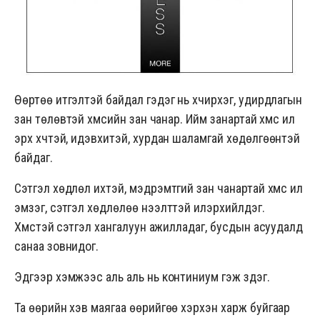
Өөртөө итгэлтэй байдал гэдэг нь хүчирхэг, удирдлагын
зан төлөвтэй хүмүүсийн зан чанар. Ийм занартай хүмүүс илүү
эрх хүчтэй, идэвхитэй, хурдан шаламгай хөдөлгөөнтэй
байдаг.
Сэтгэл хөдлөл ихтэй, мэдрэмтгий зан чанартай хүмүүс илүү
эмзэг, сэтгэл хөдлөлөө нээлттэй илэрхийлдэг.
Хүмүүстэй сэтгэл хангалуун ажилладаг, бусдын асуудалд
санаа зовнидог.
Эдгээр хэмжээс аль аль нь континиум гэж үздэг.
Та өөрийн хэв маягаа өөрийгөө хэрхэн харж буйгаар