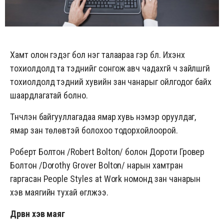
Хамт олон гэдэг бол нэг талаараа гэр бүл. Ихэнх
тохиолдолд та тэднийг сонгож авч чадахгүй ч зайлшгүй
тохиолдолд тэдний хувийн зан чанарыг ойлгодог байх
шаардлагатай болно.
Түүнчлэн байгууллагадаа ямар хувь нэмэр оруулдаг,
ямар зан төлөвтэй болохоо тодорхойлоорой.
Роберт Болтон /Robert Bolton/ болон Дороти Гровер
Болтон /Dorothy Grover Bolton/ нарын хамтран
гаргасан
People Styles at Work
номонд зан чанарын
хэв маягийн тухай өгүүлжээ.
Дөрвөн хэв маяг