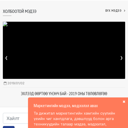
ХОЛБООТОЙ МЭДЭЭ
БҮХ МЭДЭЭ
‹
›
2019/01/02
ЭХЛЭЭД ӨӨРТӨӨ ҮНЭНЧ БАЙ - 2019 ОНЫ ТӨЛӨВЛӨГӨӨ
Маркетингийн мэдээ, мэдээлэл авах
Та дижитал маркетингийн хамгийн сүүлийн
үеийн чиг ханпдлага, дэвшлүүд болон арга
техникүүдийн талаар мэдээ, мэдээлэл,