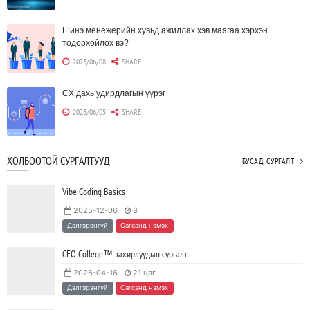
Шинэ менежерийн хувьд ажиллах хэв маягаа хэрхэн
тодорхойлох вэ?
2023/06/08
SHARE
CX дахь удирдлагын үүрэг
2023/06/05
SHARE
Борлуулагчид "ЮҮЛҮҮР"-т төвлөрөх шаардлагагүй болж
ХОЛБООТОЙ СУРГАЛТУУД
БУСАД СУРГАЛТ
байна
2023/06/02
SHARE
Vibe Coding Basics
2025-12-06
8
Тодорхойгүй цаг үед CEO нар хэрхэн инновацийг дэмжих вэ?
Дэлгэрэнгүй
Сагсанд нэмэх
2023/05/17
SHARE
CEO College™ захирлуудын сургалт
2026-04-16
21 цаг
JAVA программчлалын хэлний олимпиад амжилттай зохион
Дэлгэрэнгүй
Сагсанд нэмэх
байгуулагдлаа.