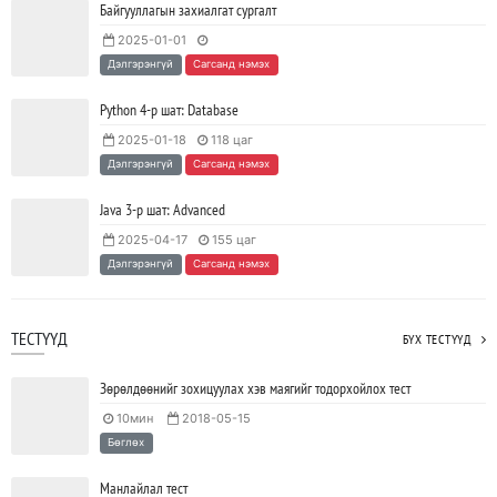
2023/05/15
SHARE
Байгууллагын захиалгат сургалт
2025-01-01
Java VS Python: Аль хэлийг түрүүлж сурах вэ?
Дэлгэрэнгүй
Сагсанд нэмэх
2023/04/27
SHARE
Python 4-р шат: Database
2025-01-18
118 цаг
Ажил дээрээ сайн найзтай байх нь ажлын бүтээмж
Дэлгэрэнгүй
Сагсанд нэмэх
нэмэгдүүлж, тогтвортой ажиллах суурь болдог
2023/04/25
SHARE
Java 3-р шат: Advanced
2025-04-17
155 цаг
Дэлгэрэнгүй
Сагсанд нэмэх
ТЕСТҮҮД
БҮХ ТЕСТҮҮД
Зөрөлдөөнийг зохицуулах хэв маягийг тодорхойлох тест
10мин
2018-05-15
Бөглөх
Манлайлал тест