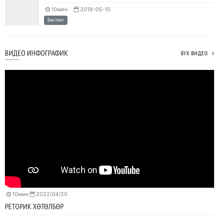
10мин
2018-05-15
Бөглөх
ВИДЕО ИНФОГРАФИК
БҮХ ВИДЕО
10мин
2022/04/20
РЕТОРИК ХӨТӨЛБӨР