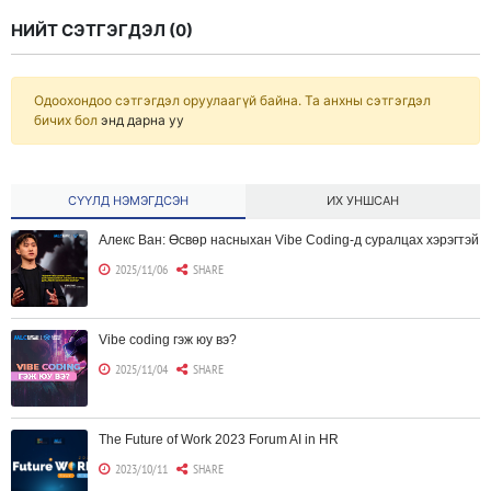
НИЙТ СЭТГЭГДЭЛ (
0
)
Одоохондоо сэтгэгдэл оруулаагүй байна. Та анхны сэтгэгдэл
бичих бол
энд дарна уу
СҮҮЛД НЭМЭГДСЭН
ИХ УНШСАН
Алекс Ван: Өсвөр насныхан Vibe Coding-д суралцах хэрэгтэй
2025/11/06
SHARE
Vibe coding гэж юу вэ?
2025/11/04
SHARE
The Future of Work 2023 Forum AI in HR
2023/10/11
SHARE