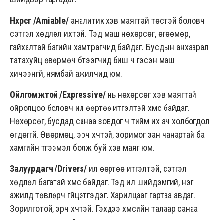
Нөхөрсөг /Amiable/
аналитик хэв маягтай төстэй боловч
сэтгэл хөдлөл ихтэй. Тэд маш нөхөрсөг, өгөөмөр,
гайхалтай багийн хамтрагчид байдаг. Бусдын анхаарал
татахуйц өвөрмөч бүтээгчид биш ч гэсэн маш
хичээнгүй, нямбай ажилчид юм.
Ойлгомжтой /Expressive
/
нь нөхөрсөг хэв маягтай
ойролцоо боловч илүү өөртөө итгэлтэй хүмүүс байдаг.
Нөхөрсөг, бусдад санаа зовдог ч тийм их ач холбогдол
өгдөггүй. Өвөрмөц, эрч хүчтэй, зоримог зан чанартай ба
хамгийн түгээмэл болж буй хэв маяг юм.
Залуурдагч /Drivers/
илүү өөртөө итгэлтэй, сэтгэл
хөдлөл багатай хүмүүс байдаг. Тэд илүү шийдэмгий, нэг
ажилд төвлөрч гүйцэтгэдэг. Харилцааг гартаа авдаг.
Зорилготой, эрч хүчтэй. Гэхдээ хүмүүсийн талаар санаа