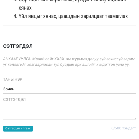
хянах
Үйл явцыг хянах, цаашдын харилцааг таамаглах
СЭТГЭГДЭЛ
АНХААРУУЛГА: Манай сайт ХХЗХ-ны журмын дагуу зүй зохисгүй зарим
үг хэллэгийг хязгаарласан тул бусдын эрх ашгийг хүндэтгэн үзнэ үү.
ТАНЫ НЭР
CЭТГЭГДЭЛ
0/500 тэмдэгт
Сэтгэгдэл илгээх