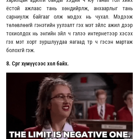
ёстой ажлаас тань хөндийрүүлж, анхаарлыг тань
сарниулж байгааг олж мэдэх нь чухал. Мэдээж
төлөвлөөгүй гэнэтийн уулзалт гэх мэт зүйлс ажил дээр
тохиолдох нь энгийн зүйл ч гэлээ интернетээр хэсэх
гэх мэт хорт зуршлуудаа яагаад түр ч гэсэн мартаж
болохгүй гэж.
8. Сөрөг хүмүүсээс хол байх.