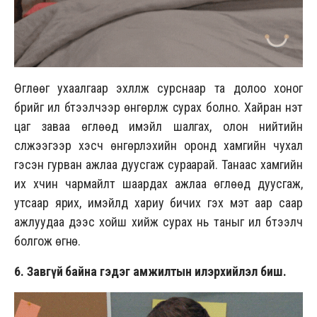
Өглөөг ухаалгаар эхлүүлж сурснаар та долоо хоног
бүрийг илүү бүтээлчээр өнгөрүүлж сурах болно. Хайран үнэт
цаг заваа өглөөд имэйл шалгах, олон нийтийн
сүлжээгээр хэсч өнгөрүүлэхийн оронд хамгийн чухал
гэсэн гурван ажлаа дуусгаж сураарай. Танаас хамгийн
их хүчин чармайлт шаардах ажлаа өглөөд дуусгаж,
утсаар ярих, имэйлд хариу бичих гэх мэт аар саар
ажлуудаа үдээс хойш хийж сурах нь таныг илүү бүтээлч
болгож өгнө.
6. Завгүй байна гэдэг амжилты
н илэрхийлэл биш
.