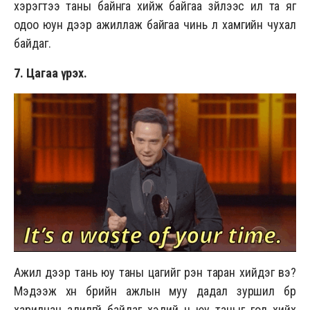
хэрэгтээ таны байнга хийж байгаа зүйлээс илүү та яг
одоо юун дээр ажиллаж байгаа чинь л хамгийн чухал
байдаг.
7. Цагаа үрэх.
Ажил дээр тань юу таны цагийг үрэн таран хийдэг вэ?
Мэдээж хүн бүрийн ажлын муу дадал зуршил бүр
харилцан адилгүй байдаг хэдий ч юу таныг гол хийх