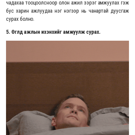
чадахаа тооцоолсноор олон ажил зэрэг амжуулах гэж
бус харин ажлуудаа нэг нэгээр нь чанартай дуусгаж
сурах болно.
5. Өглөөд ажлын ихэнхийг амжуулж сурах.