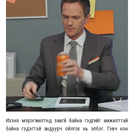
Ихэнх мэрэгжилтнүүд завгүй байна гэдгийг амжилттай
байна гэдэгтэй андуурч ойлгох нь элбэг. Гэвч үнэн