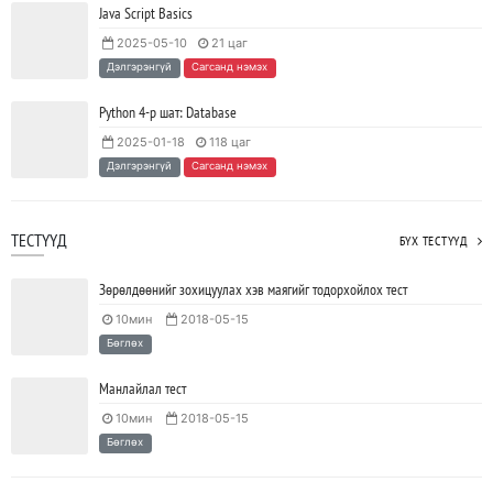
Java Script Basics
2025-05-10
21 цаг
Ажил дээрээ сайн найзтай байх нь ажлын бүтээмж
Дэлгэрэнгүй
Сагсанд нэмэх
нэмэгдүүлж, тогтвортой ажиллах суурь болдог
2023/04/25
SHARE
Python 4-р шат: Database
2025-01-18
118 цаг
Дэлгэрэнгүй
Сагсанд нэмэх
ТЕСТҮҮД
БҮХ ТЕСТҮҮД
Зөрөлдөөнийг зохицуулах хэв маягийг тодорхойлох тест
10мин
2018-05-15
Бөглөх
Манлайлал тест
10мин
2018-05-15
Бөглөх