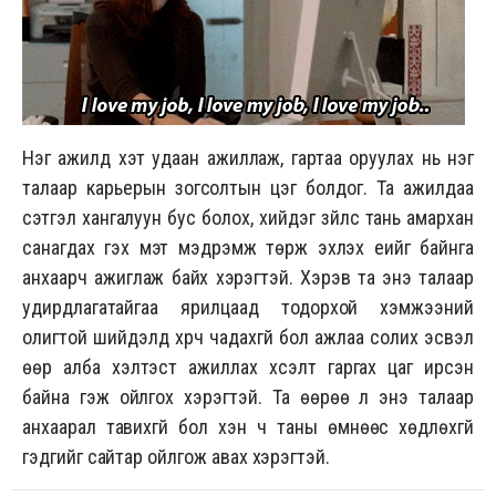
Нэг ажилд хэт удаан ажиллаж, гартаа оруулах нь нэг
талаар карьерын зогсолтын цэг болдог. Та ажилдаа
сэтгэл хангалуун бус болох, хийдэг зүйлс тань амархан
санагдах гэх мэт мэдрэмж төрж эхлэх үеийг байнга
анхаарч ажиглаж байх хэрэгтэй. Хэрэв та энэ талаар
удирдлагатайгаа ярилцаад тодорхой хэмжээний
олигтой шийдэлд хүрч чадахгүй бол ажлаа солих эсвэл
өөр алба хэлтэст ажиллах хүсэлт гаргах цаг ирсэн
байна гэж ойлгох хэрэгтэй. Та өөрөө л энэ талаар
анхаарал тавихгүй бол хэн ч таны өмнөөс хөдлөхгүй
гэдгийг сайтар ойлгож авах хэрэгтэй.