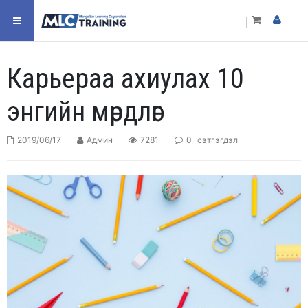
Карьераа ахиулах 10
энгийн мөрдлөг
2019/06/17
Админ
7281
0
сэтгэгдэл