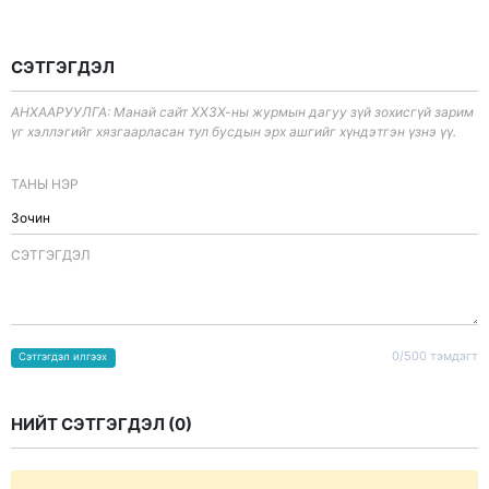
СЭТГЭГДЭЛ
АНХААРУУЛГА: Манай сайт ХХЗХ-ны журмын дагуу зүй зохисгүй зарим
үг хэллэгийг хязгаарласан тул бусдын эрх ашгийг хүндэтгэн үзнэ үү.
ТАНЫ НЭР
CЭТГЭГДЭЛ
0/500 тэмдэгт
Сэтгэгдэл илгээх
НИЙТ СЭТГЭГДЭЛ (
0
)