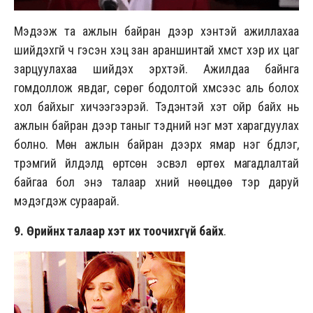
Мэдээж та ажлын байран дээр хэнтэй ажиллахаа
шийдэхгүй ч гэсэн хэцүү зан араншинтай хүмүүст хэр их цаг
зарцуулахаа шийдэх эрхтэй. Ажилдаа байнга
гомдоллож явдаг, сөрөг бодолтой хүмүүсээс аль болох
хол байхыг хичээгээрэй. Тэдэнтэй хэт ойр байх нь
ажлын байран дээр таныг тэдний нэг мэт харагдуулах
болно. Мөн ажлын байран дээрх ямар нэг бүдүүлэг,
түрэмгий үйлдэлд өртсөн эсвэл өртөх магадлалтай
байгаа бол энэ талаар хүний нөөцдөө тэр даруй
мэдэгдэж сураарай.
9. Өөрийнхөө талаар хэт их тоочихгүй байх
.