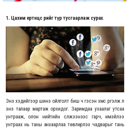
1. Цахим ертөнцөөс өөрийгөө түр тусгаарлаж сурах
.
Энэ хэдийгээр шинэ ойлголт биш ч гэсэн хүмүүс үргэлж л
энэ талаар мартаж орхидог. Заримдаа ухаалаг утсаа
унтрааж, олон нийтийн сүлжээнээс гарч, имэйлээ
унтраах нь таны анхаарлаа төвлөрүүлэх чадварыг тань