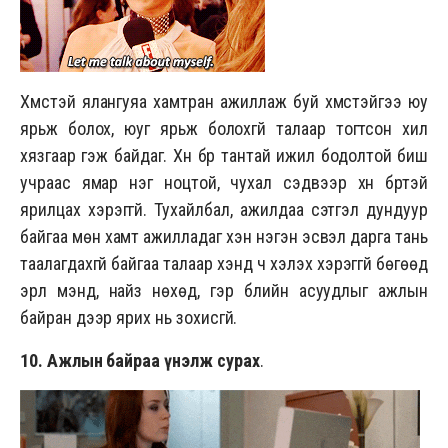
Хүмүүстэй ялангуяа хамтран ажиллаж буй хүмүүстэйгээ юу
ярьж болох, юуг ярьж болохгүй талаар тогтсон хил
хязгаар гэж байдаг. Хүн бүр тантай ижил бодолтой биш
учраас ямар нэг ноцтой, чухал сэдвээр хүн бүртэй
ярилцах хэрэггүй. Тухайлбал, ажилдаа сэтгэл дундуур
байгаа мөн хамт ажилладаг хэн нэгэн эсвэл дарга тань
таалагдахгүй байгаа талаар хэнд ч хэлэх хэрэггүй бөгөөд
эрүүл мэнд, найз нөхөд, гэр бүлийн асуудлыг ажлын
байран дээр ярих нь зохисгүй.
10. Ажлын байраа үнэлж сурах
.