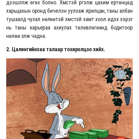
дээшлүүлж өгөх болно. Хүмүүстэй үргэлж цахим ертөнцөд
харьцахын оронд бичелэн уулзаж ярилцан, таны албан
тушаалд чухал нөлөөтэй хүмүүстэй хамт хоол идэх зэрэг
нь таны карьераа ахиулах төлөвлөгөөнд бодитоор
нөлөө үзүүлж чадна.
2. Цалингийнхаа талаар
тохиролцоо хийх
.