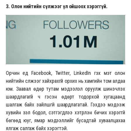
3. Олон нийтийн сүлжээг үл ойшоох хэрэггүй.
Орчин үед Facebook, Twitter, LinkedIn гэх мэт олон
нийтийн сүлжээг хайхрахгүй орхих нь хамгийн том алдаа
юм. Заавал өдөр тутам мэдээлэл оруулж шинэчлэх
шаардлагагүй ч гэсэн өдөрт тодорхой хугацаанд
шалгаж байх зайлшгүй шаардлагатай. Гэхдээ мэдээж
хувийн үзэл бодол, сэтгэгдлээ хэтрүүлэн бичих хэрэггүй
бөгөөд юуг, ямар мэдээллийг бусадтай хуваалцахаа
ялгаж салгаж байх хэрэгтэй.