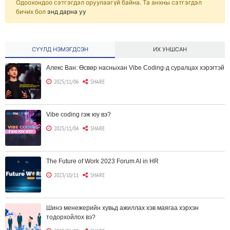
Одоохондоо сэтгэгдэл оруулаагүй байна. Та анхны сэтгэгдэл
бичих бол
энд дарна уу
СҮҮЛД НЭМЭГДСЭН
ИХ УНШСАН
Алекс Ван: Өсвөр насныхан Vibe Coding-д суралцах хэрэгтэй
2025/11/06
SHARE
Vibe coding гэж юу вэ?
2025/11/04
SHARE
The Future of Work 2023 Forum AI in HR
2023/10/11
SHARE
Шинэ менежерийн хувьд ажиллах хэв маягаа хэрхэн
тодорхойлох вэ?