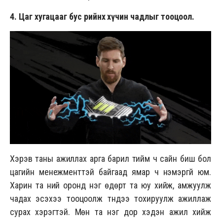
4. Цаг хугацааг бус өөрийнхөө
хүчин чадлыг тооцоол.
Хэрэв таны ажиллах арга барил тийм ч сайн биш бол
цагийн менежменттэй байгаад ямар ч нэмэргүй юм.
Харин та үүний оронд нэг өдөрт та юу хийж, амжуулж
чадах эсэхээ тооцоолж түүндээ тохируулж ажиллаж
сурах хэрэгтэй. Мөн та нэг дор хэдэн ажил хийж