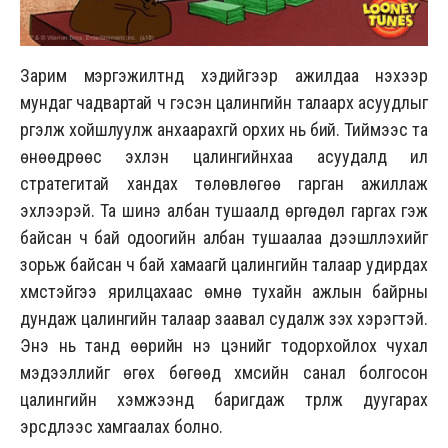
Зарим мэргэжилтнүүд хэдийгээр ажилдаа үнэхээр
мундаг чадвартай ч гэсэн цалингийн талаарх асуудлыг
үргэлж хойшлуулж анхаарахгүй орхих нь бий. Тиймээс та
өнөөдрөөс эхлэн цалингийнхаа асуудалд илүү
стратегитай хандах төлөвлөгөө гарган ажиллаж
эхлээрэй. Та шинэ албан тушаалд өргөдөл гаргах гэж
байсан ч бай одоогийн албан тушаалаа дээшлүүлэхийг
зорьж байсан ч бай хамаагүй цалингийн талаар удирдах
хүмүүстэйгээ ярилцахаас өмнө тухайн ажлын байрны
дундаж цалингийн талаар заавал судалж үзэх хэрэгтэй.
Энэ нь танд өөрийн үнэ цэнийг тодорхойлох чухал
мэдээллийг өгөх бөгөөд хүмүүсийн санал болгосон
цалингийн хэмжээнд баригдаж түрүүлж дуугарах
эрсдлээс хамгаалах болно.