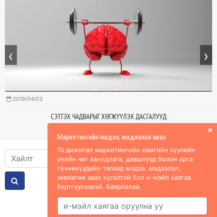
‹
›
2019/04/03
СЭТГЭХ ЧАДВАРЫГ ХӨГЖҮҮЛЭХ ДАСГАЛУУД
Маркетингийн мэдээ, мэдээлэл авах
Та дижитал маркетингийн хамгийн сүүлийн
үеийн чиг ханпдлага, дэвшлүүд болон арга
техникүүдийн талаар мэдээ, мэдээлэл,
зөвлөгөө авах хүсэлтэй бол и-мэйл хаягаа
бүртгүүлээрэй. Баярлалаа.
Холбоос