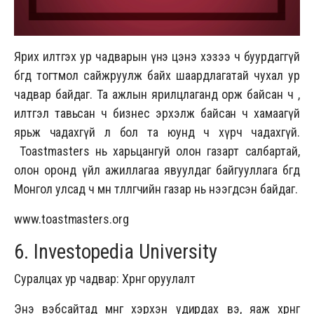
Ярих илтгэх ур чадварын үнэ цэнэ хэзээ ч буурдаггүй
бөгөөд тогтмол сайжруулж байх шаардлагатай чухал ур
чадвар байдаг. Та ажлын ярилцлаганд орж байсан ч ,
илтгэл тавьсан ч бизнес эрхэлж байсан ч хамаагүй
ярьж чадахгүй л бол та юунд ч хүрч чадахгүй.
Toastmasters нь харьцангуй олон газарт салбартай,
олон оронд үйл ажиллагаа явуулдаг байгууллага бөгөөд
Монгол улсад ч мөн төлөөлөгчийн газар нь нээгдсэн байдаг.
www.toastmasters.org
6.
Investopedia University
Суралцах ур чадвар: Хөрөнгө оруулалт
Энэ вэбсайтад мөнгөө хэрхэн удирдах вэ, яаж хөрөнгө