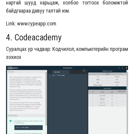
нартай шууд харьцаж, холбоо тогтоох боломжтой
байдгаараа давуу талтай юм.
Link:
www.rypeapp.com
4. Codeacademy
Суралцах ур чадвар: Кодчилол, компьютерийн програм
зохиох