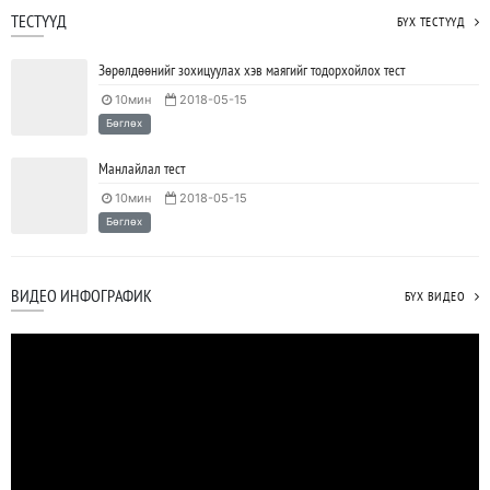
ТЕСТҮҮД
БҮХ ТЕСТҮҮД
Зөрөлдөөнийг зохицуулах хэв маягийг тодорхойлох тест
10мин
2018-05-15
Бөглөх
Манлайлал тест
10мин
2018-05-15
Бөглөх
ВИДЕО ИНФОГРАФИК
БҮХ ВИДЕО