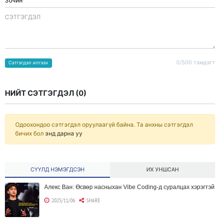
CЭТГЭГДЭЛ
0/500 тэмдэгт
Сэтгэгдэл илгээх
НИЙТ СЭТГЭГДЭЛ (
0
)
Одоохондоо сэтгэгдэл оруулаагүй байна. Та анхны сэтгэгдэл
бичих бол
энд дарна уу
СҮҮЛД НЭМЭГДСЭН
ИХ УНШСАН
Алекс Ван: Өсвөр насныхан Vibe Coding-д суралцах хэрэгтэй
2025/11/06
SHARE