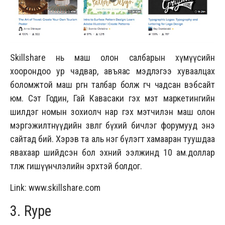
Skillshare нь маш олон салбарын хүмүүсийн
хоорондоо ур чадвар, авъяас мэдлэгээ хуваалцах
боломжтой маш өргөн талбар болж өгч чадсан вэбсайт
юм. Сэт Годин, Гай Кавасаки гэх мэт маркетингийн
шилдэг номын зохиолч нар гэх мэтчилэн маш олон
мэргэжилтнүүдийн зөвлөгөө бүхий бичлэг форумууд энэ
сайтад бий. Хэрэв та аль нэг бүлэгт хамааран туушдаа
явахаар шийдсэн бол эхний ээлжинд 10 ам.доллар
төлж гишүүнчлэлийн эрхтэй болдог.
Link:
www.skillshare.com
3.
Rype