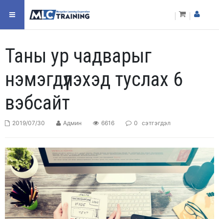
Таны ур чадварыг
нэмэгдүүлэхэд туслах 6
вэбсайт
2019/07/30
Админ
6616
0
сэтгэгдэл