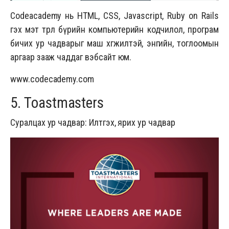
Codeacademy нь HTML, CSS, Javascript, Ruby on Rails
гэх мэт төрөл бүрийн компьютерийн кодчилол, програм
бичих ур чадварыг маш хөгжилтэй, энгийн, тоглоомын
аргаар зааж чаддаг вэбсайт юм.
www.codecademy.com
5. Toastmasters
Суралцах ур чадвар: Илтгэх, ярих ур чадвар