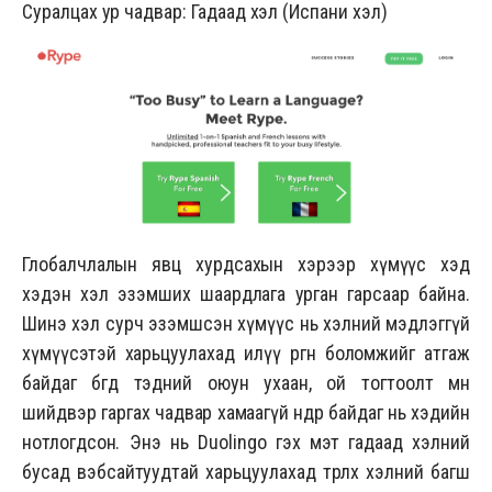
Суралцах ур чадвар: Гадаад хэл (Испани хэл)
Глобалчлалын явц хурдсахын хэрээр хүмүүс хэд
хэдэн хэл эзэмших шаардлага урган гарсаар байна.
Шинэ хэл сурч эзэмшсэн хүмүүс нь хэлний мэдлэггүй
хүмүүсэтэй харьцуулахад илүү өргөн боломжийг атгаж
байдаг бөгөөд тэдний оюун ухаан, ой тогтоолт мөн
шийдвэр гаргах чадвар хамаагүй өндөр байдаг нь хэдийн
нотлогдсон. Энэ нь Duolingo гэх мэт гадаад хэлний
бусад вэбсайтуудтай харьцуулахад төрөлх хэлний багш