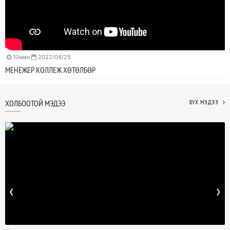
10мин
2022/04/25
МЕНЕЖЕР КОЛЛЕЖ ХӨТӨЛБӨР
ХОЛБООТОЙ МЭДЭЭ
БҮХ МЭДЭЭ
‹
›