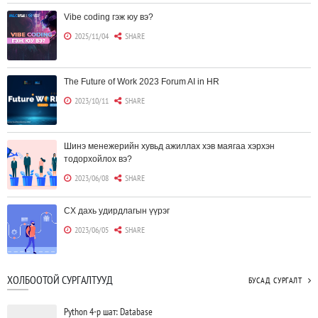
Vibe coding гэж юу вэ?
2025/11/04
SHARE
The Future of Work 2023 Forum AI in HR
2023/10/11
SHARE
Шинэ менежерийн хувьд ажиллах хэв маягаа хэрхэн
тодорхойлох вэ?
2023/06/08
SHARE
CX дахь удирдлагын үүрэг
2023/06/05
SHARE
Борлуулагчид "ЮҮЛҮҮР"-т төвлөрөх шаардлагагүй болж
ХОЛБООТОЙ СУРГАЛТУУД
БУСАД СУРГАЛТ
байна
2023/06/02
SHARE
Python 4-р шат: Database