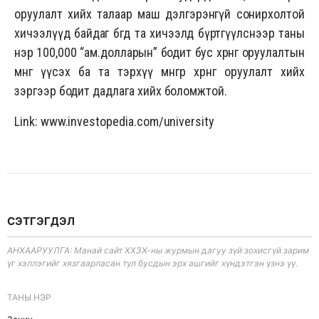
оруулалт хийх талаар маш дэлгэрэнгүй сонирхолтой
хичээлүүд байдаг бөгөөд та хичээлд бүртгүүлснээр таны
нэр 100,000 “ам.долларын” бодит бус хөрөнгө оруулалтын
мөнгө үүсэх ба та тэрхүү мөнгөөр хөрөнгө оруулалт хийх
зэргээр бодит дадлага хийх боломжтой.
Link:
www.investopedia.com/university
СЭТГЭГДЭЛ
АНХААРУУЛГА: Манай сайт ХХЗХ-ны журмын дагуу зүй зохисгүй зарим
үг хэллэгийг хязгаарласан тул бусдын эрх ашгийг хүндэтгэн үзнэ үү.
ТАНЫ НЭР