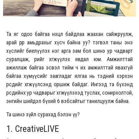
Та яг одоо байгаа нөхцөл байдлаа жаахан сайжруулж,
арай өөрөөр амьдрахыг хүсч байна уу? тэгвэл таны энэ
хүслийг биелүүлэх нэг арга зам бол шинэ ур чадварт
суралцаж, өөрийгөө хөгжүүлэх явдал юм. Амжилттай
ажиллаж байгаа эсвэл тийм ч их амжилттай явахгүй
байгаа хүмүүсийг заагладаг ялгаа нь тэдний хэрхэн
өөрсдийгөө хөгжүүлсэнд оршиж байдаг. Ингээд та бүхэнд
өөрсдийнхөө ур чадварыг хөгжүүлэхэд туслах, сонирхолтой,
энгийн шийдэл бүхий 6 вэбсайтыг танилцуулж байна.
Та шинэ зүйл сурахад бэлэн үү?
1. CreativeLIVE