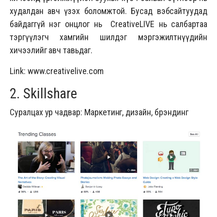
худалдан авч үзэх боломжтой. Бусад вэбсайтуудад
байдаггүй нэг онцлог нь CreativeLIVE нь салбартаа
тэргүүлэгч хамгийн шилдэг мэргэжилтнүүдийн
хичээлийг авч тавьдаг.
Link:
www.creativelive.com
2. Skillshare
Суралцах ур чадвар: Маркетинг, дизайн, брэндинг