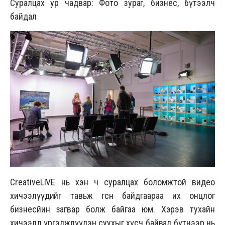
Суралцах ур чадвар: Фото зураг, бизнес, бүтээлч
байдал
CreativeLIVE нь хэн ч суралцах боломжтой видео
хичээлүүдийг тавьж өгсөн байдгаараа их онцлог
бизнесйин загвар болж байгаа юм. Хэрэв тухайн
хичээлд үргэлжлүүлэн суухыг хүсч байвал бүтнээр нь