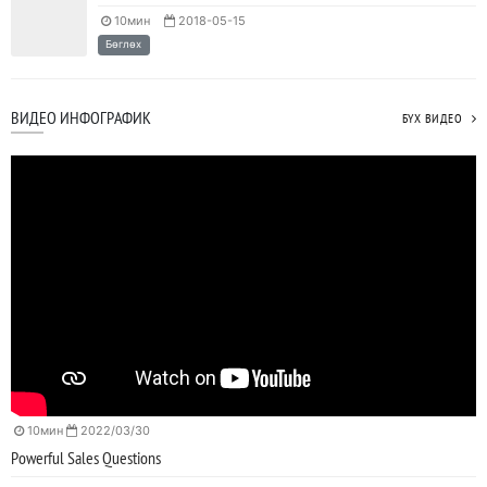
10мин
2018-05-15
JAVA программчлалын хэлний олимпиад амжилттай зохион
Бөглөх
байгуулагдлаа.
2023/05/15
SHARE
ВИДЕО ИНФОГРАФИК
БҮХ ВИДЕО
Java VS Python: Аль хэлийг түрүүлж сурах вэ?
2023/04/27
SHARE
Ажил дээрээ сайн найзтай байх нь ажлын бүтээмж
нэмэгдүүлж, тогтвортой ажиллах суурь болдог
2023/04/25
SHARE
10мин
2022/03/30
Powerful Sales Questions