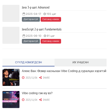
Java 3-р шат: Advanced
2025-04-17
155 цаг
Дэлгэрэнгүй
Сагсанд нэмэх
JavaScript 2-р шат: Fundamentals
2025-06-10
91 цаг
Дэлгэрэнгүй
Сагсанд нэмэх
СҮҮЛД НЭМЭГДСЭН
ИХ УНШСАН
Алекс Ван: Өсвөр насныхан Vibe Coding-д суралцах хэрэгтэй
2025/11/06
SHARE
Vibe coding гэж юу вэ?
2025/11/04
SHARE