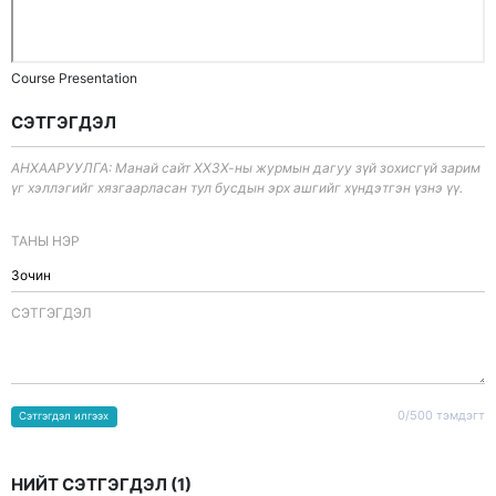
Course Presentation
СЭТГЭГДЭЛ
АНХААРУУЛГА: Манай сайт ХХЗХ-ны журмын дагуу зүй зохисгүй зарим
үг хэллэгийг хязгаарласан тул бусдын эрх ашгийг хүндэтгэн үзнэ үү.
ТАНЫ НЭР
CЭТГЭГДЭЛ
0/500 тэмдэгт
Сэтгэгдэл илгээх
НИЙТ СЭТГЭГДЭЛ (
1
)