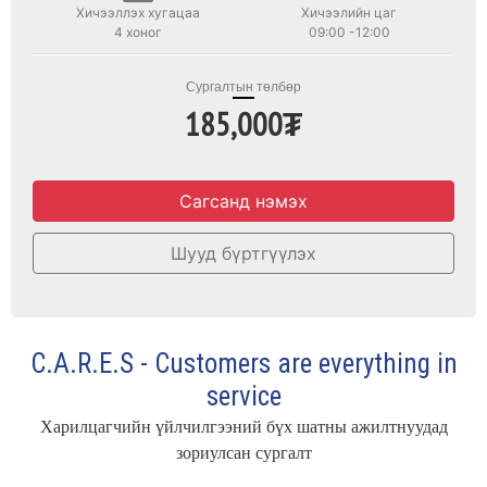
Хичээллэх хугацаа
Хичээлийн цаг
4 хоног
09:00 -12:00
Сургалтын төлбөр
185,000₮
Сагсанд нэмэх
Шууд бүртгүүлэх
C.A.R.E.S - Customers are everything in
service
Харилцагчийн үйлчилгээний бүх шатны ажилтнуудад
зориулсан сургалт