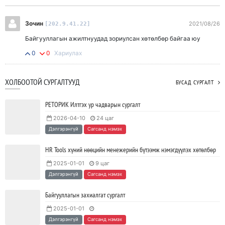
Зочин
2021/08/26
[202.9.41.22]
Байгууллагын ажилтнуудад зориулсан хөтөлбөр байгаа юу
0
0
Хариулах
ХОЛБООТОЙ СУРГАЛТУУД
БУСАД СУРГАЛТ
РЕТОРИК Илтгэх ур чадварын сургалт
2026-04-10
24 цаг
Дэлгэрэнгүй
Сагсанд нэмэх
HR Tools хүний нөөцийн менежерийн бүтээмж нэмэгдүүлэх хөтөлбөр
2025-01-01
9 цаг
Дэлгэрэнгүй
Сагсанд нэмэх
Байгууллагын захиалгат сургалт
2025-01-01
Дэлгэрэнгүй
Сагсанд нэмэх