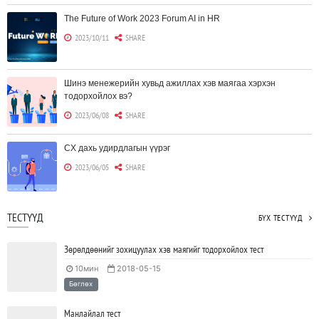
The Future of Work 2023 Forum AI in HR
2023/10/11
SHARE
Шинэ менежерийн хувьд ажиллах хэв маягаа хэрхэн
тодорхойлох вэ?
2023/06/08
SHARE
CX дахь удирдлагын үүрэг
2023/06/05
SHARE
Борлуулагчид "ЮҮЛҮҮР"-т төвлөрөх шаардлагагүй болж
ТЕСТҮҮД
БҮХ ТЕСТҮҮД
байна
2023/06/02
SHARE
Зөрөлдөөнийг зохицуулах хэв маягийг тодорхойлох тест
10мин
2018-05-15
Тодорхойгүй цаг үед CEO нар хэрхэн инновацийг дэмжих вэ?
Бөглөх
2023/05/17
SHARE
Манлайлал тест