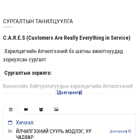
СУРГАЛТЫН ТАНИЛЦУУЛГА
C.A.R.E.S
(Customers Are Really Everything in Service)
Харилцагчийн үйлчилгээний бүх шатны ажилтнуудад
зориулсан сургалт
Сургалтын зорилго:
Бизнесийн байгууллагуудын харилцагчийн үйлчилгээний
[Дэлгэрэнгүй]
ажилтнуудад шилдэг үйлчилгээний стандарт,
борлуулалтын арга барилуудыг эзэмшүүлэхэд оршино.
Сургалтын онцлог
Хичээл:
Олон улсад хэрэгждэг үйлчилгээний стандартаар
ҮЙЛЧИЛГЭЭНИЙ СУУРЬ МЭДЛЭГ, УР
Дэлгэрэнгүй
ЧАДВАР:
сургалтын агуулгаа баяжуулсан