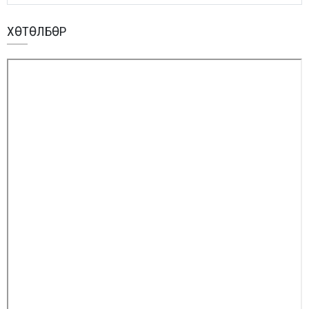
ХӨТӨЛБӨР