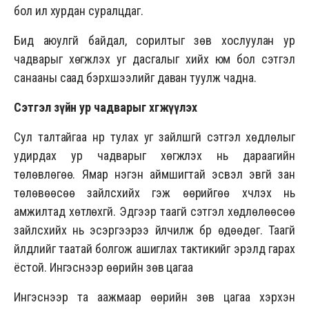
бол илүү хурдан суралцдаг.
Бид аюулгүй байдал, сорилтыг зөв хослуулан ур
чадварыг хөгжүүлэх уг дасгалыг хийх юм бол сэтгэл
санааны саад бэрхшээлийг даван туулж чадна.
Сэтгэл зүйн ур чадварыг хөгжүүлэх
Сул талтайгаа нүүр тулах уг зайлшгүй сэтгэл хөдлөлыг
удирдах ур чадварыг хөгжүүлэх нь дараагийн
төлөвлөгөө. Ямар нэгэн аймшигтай эсвэл эвгүй зан
төлөвөөсөө зайлсхийх гэж өөрийгөө хүчлэх нь
амжилтад хөтлөхгүй. Эдгээр таагүй сэтгэл хөдлөлөөсөө
зайлсхийх нь эсэргээрээ үйлчилж бүр өдөөдөг. Таагүй
үйлдлийг таатай болгож ашиглах тактикийг эрэлд гарах
ёстой. Ингэснээр өөрийн зөв цагаа
Ингэснээр та аажмаар өөрийн зөв цагаа хэрхэн