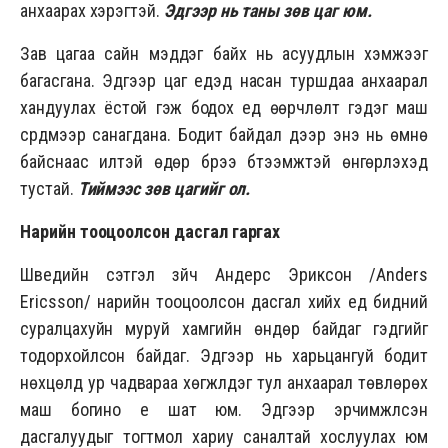
анхаарах хэрэгтэй.
Эдгээр нь таны зөв цаг юм.
Зав цагаа сайн мэддэг байх нь асуудлын хэмжээг
багасгана. Эдгээр цаг үеүүдэд насан туршдаа анхаарал
хандуулах ёстой гэж бодох үед өөрчлөлт гэдэг маш
сүрдмээр санагдана. Бодит байдал дээр энэ нь өмнө
байснаас илүүтэй өдөр бүрээ бүтээмжтэй өнгөрүүлэхэд
тустай.
Тиймээс зөв цагийг ол.
Нарийн тооцоолсон дасгал гаргах
Шведийн сэтгэл зүйч Андерс Эриксон /Anders
Ericsson/ нарийн тооцоолсон дасгал хийх үед бидний
суралцахуйн муруй хамгийн өндөр байдаг гэдгийг
тодорхойлсон байдаг. Эдгээр нь харьцангуй бодит
нөхцөлд ур чадвараа хөгжүүлдэг тул анхаарал төвлөрөх
маш богино үе шат юм. Эдгээр эрчимжүүлсэн
дасгалуудыг тогтмол хариу саналтай хослуулах юм