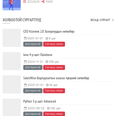
2023/06/05
SHARE
Борлуулагчид "ЮҮЛҮҮР"-т төвлөрөх шаардлагагүй болж
ХОЛБООТОЙ СУРГАЛТУУД
БУСАД СУРГАЛТ
байна
2023/06/02
SHARE
СЕО Коллеж 2.0 Захирлуудын хөтөлбөр
0001-01-01
9 цаг
Тодорхойгүй цаг үед CEO нар хэрхэн инновацийг дэмжих вэ?
Дэлгэрэнгүй
Сагсанд нэмэх
2023/05/17
SHARE
Java 4-р шат: Database
2024-11-21
128 цаг
JAVA программчлалын хэлний олимпиад амжилттай зохион
Дэлгэрэнгүй
Сагсанд нэмэх
байгуулагдлаа.
2023/05/15
SHARE
SalesWise-Борлуулалтын ахисан түвшний хөтөлбөр
2025-01-01
18 цаг
Java VS Python: Аль хэлийг түрүүлж сурах вэ?
Дэлгэрэнгүй
Сагсанд нэмэх
2023/04/27
SHARE
Python 3-р шат: Advanced
2025-09-25
145 цаг
Ажил дээрээ сайн найзтай байх нь ажлын бүтээмж
Дэлгэрэнгүй
Сагсанд нэмэх