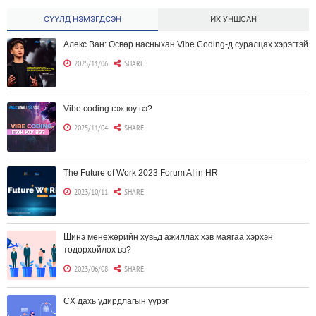
СҮҮЛД НЭМЭГДСЭН
ИХ УНШСАН
Алекс Ван: Өсвөр насныхан Vibe Coding-д суралцах хэрэгтэй
2025/11/06
SHARE
Vibe coding гэж юу вэ?
2025/11/04
SHARE
The Future of Work 2023 Forum AI in HR
2023/10/11
SHARE
Шинэ менежерийн хувьд ажиллах хэв маягаа хэрхэн
тодорхойлох вэ?
2023/06/08
SHARE
CX дахь удирдлагын үүрэг