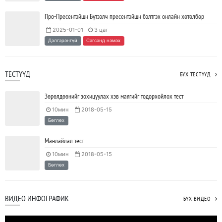
нэмэгдүүлж, тогтвортой ажиллах суурь болдог
2023/04/25
SHARE
Про-Пресентэйшн Бүтээлч пресентэйшн бэлтгэх онлайн хөтөлбөр
2025-01-01
3 цаг
Дэлгэрэнгүй
Сагсанд нэмэх
ТЕСТҮҮД
БҮХ ТЕСТҮҮД
Зөрөлдөөнийг зохицуулах хэв маягийг тодорхойлох тест
10мин
2018-05-15
Бөглөх
Манлайлал тест
10мин
2018-05-15
Бөглөх
ВИДЕО ИНФОГРАФИК
БҮХ ВИДЕО