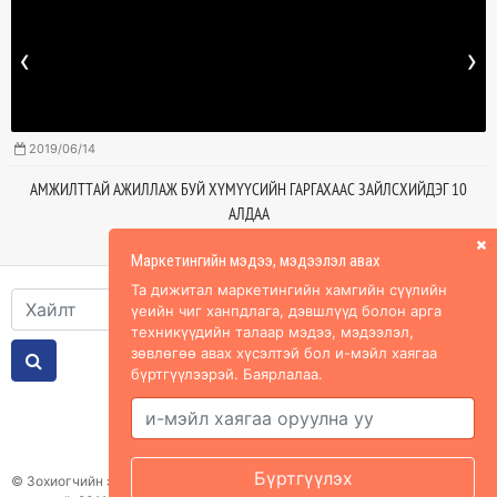
‹
›
2019/06/14
АМЖИЛТТАЙ АЖИЛЛАЖ БУЙ ХҮМҮҮСИЙН ГАРГАХААС ЗАЙЛСХИЙДЭГ 10
АЛДАА
Маркетингийн мэдээ, мэдээлэл авах
Та дижитал маркетингийн хамгийн сүүлийн
үеийн чиг ханпдлага, дэвшлүүд болон арга
техникүүдийн талаар мэдээ, мэдээлэл,
зөвлөгөө авах хүсэлтэй бол и-мэйл хаягаа
бүртгүүлээрэй. Баярлалаа.
Холбоос
© Зохиогчийн эрх хуулиар хамгаалагдсан. Мэдээлэл хуулбарлах