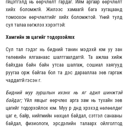
гүйцэтгэлд нь өөрчлөлт гардаг. Ийм аргаар өөрчлөлт
хийх боломжгүй. Жилээс хамаагүй бага хугацаанд
томоохон өөрчлөлтийг хийх боломжтой. Үүний тулд
сул талаа хөгжүүлэх хэрэгтэй:
Хамгийн зөв цагийг тодорхойлох
Сул тал гэдэг нь бидний танин мэдэхүй юм уу зан
төлөвийн ялгаанаас шалтгаалдаггүй. Та ажлаа хийж
байхдаа байн байн утсаа шалгаж, сошиал хаягууд
руугаа орж байгаа бол та дэс дарааллаа зөв гаргаж
чаддаггүй гэсэн үг.
Бидний муу зуршлын ихэнх нь яг адил шинжтэй
байдаг;
Үйл явцыг өөрчлөх арга зам нь тухайн зөв
цагийг тодорхойлох юм. Муу үр дүнд хүрэхэд нөлөөлдөг
цаг үе, байр, нийгмийн нөхцөл байдал, сэтгэл санааны
байдал, физиологи, эрсдэлийн талаарх ойлголтод