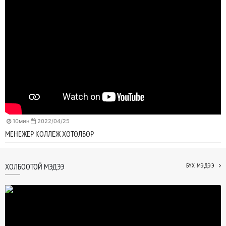
10мин
2022/04/25
МЕНЕЖЕР КОЛЛЕЖ ХӨТӨЛБӨР
ХОЛБООТОЙ МЭДЭЭ
БҮХ МЭДЭЭ