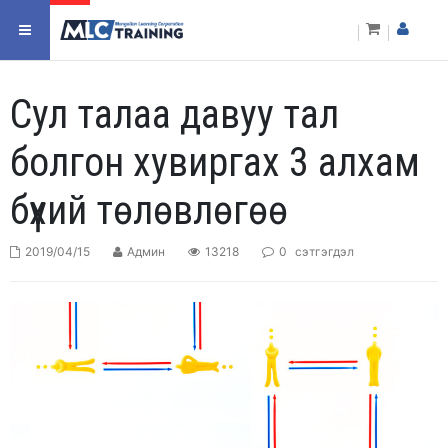
Сул талаа давуу тал
болгон хувиргах 3 алхам
бүхий төлөвлөгөө
2019/04/15
Админ
13218
0
сэтгэгдэл