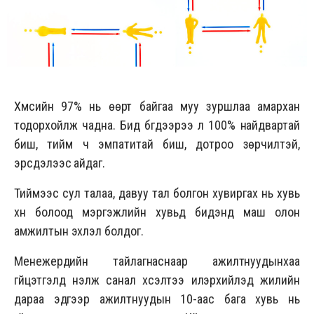
Хүмүүсийн 97% нь өөрт байгаа муу зуршлаа амархан
тодорхойлж чадна. Бид бүгдээрээ л 100% найдвартай
биш, тийм ч эмпатитай биш, дотроо зөрчилтэй,
эрсдэлээс айдаг.
Тиймээс сул талаа, давуу тал болгон хувиргах нь хувь
хүн болоод мэргэжлийн хувьд бидэнд маш олон
амжилтын эхлэл болдог.
Менежерүүдийн тайлагнаснаар ажилтнуудынхаа
гүйцэтгэлд үнэлж санал хүсэлтээ илэрхийлэд жилийн
дараа эдгээр ажилтнуудын 10-аас бага хувь нь