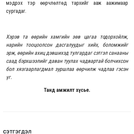
мэдрэх тэр өөрчлөлтөд тархийг ааж аажимаар
сургадаг.
Хэрэв та өөрийн хамгийн зөв цагаа тодорхойлж,
нарийн тооцоолсон дасгалуудыг хийх, боломжийг
эрж, өөрийн ахиц дэвшихэд тулгардаг сэтгэл санааны
саад бэрхшээлийг даван туулах чадвартай болчихсон
бол хязгаарлагдмал зуршлаа өөрчилж чадлаа гэсэн
үг.
Танд амжилт хүсье.
СЭТГЭГДЭЛ