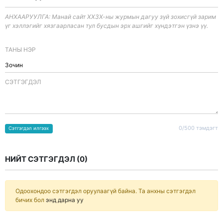
АНХААРУУЛГА: Манай сайт ХХЗХ-ны журмын дагуу зүй зохисгүй зарим
үг хэллэгийг хязгаарласан тул бусдын эрх ашгийг хүндэтгэн үзнэ үү.
ТАНЫ НЭР
CЭТГЭГДЭЛ
0/500 тэмдэгт
Сэтгэгдэл илгээх
НИЙТ СЭТГЭГДЭЛ (
0
)
Одоохондоо сэтгэгдэл оруулаагүй байна. Та анхны сэтгэгдэл
бичих бол
энд дарна уу