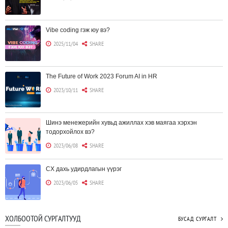
Vibe coding гэж юу вэ?
2025/11/04
SHARE
The Future of Work 2023 Forum AI in HR
2023/10/11
SHARE
Шинэ менежерийн хувьд ажиллах хэв маягаа хэрхэн
тодорхойлох вэ?
2023/06/08
SHARE
CX дахь удирдлагын үүрэг
2023/06/05
SHARE
Борлуулагчид "ЮҮЛҮҮР"-т төвлөрөх шаардлагагүй болж
ХОЛБООТОЙ СУРГАЛТУУД
БУСАД СУРГАЛТ
байна