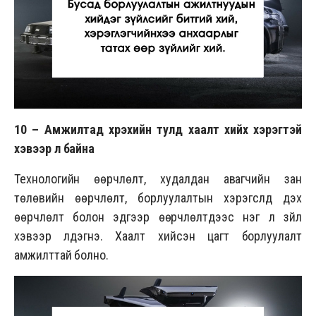
10 –
Амжилтад хүрэхийн тулд хаалт хийх хэрэгтэй
хэвээр л байна
Технологийн өөрчлөлт, худалдан авагчийн зан
төлөвийн өөрчлөлт, борлуулалтын хэрэгслүүд дэх
өөрчлөлт болон эдгээр өөрчлөлтүүдээс нэг л зүйл
хэвээр үлдэгнэ. Хаалт хийсэн цагт борлуулалт
амжилттай болно.