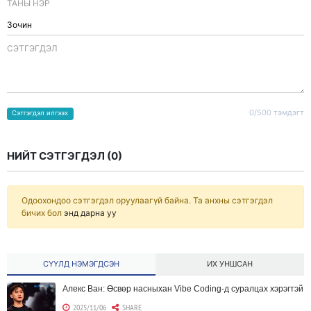
ТАНЫ НЭР
CЭТГЭГДЭЛ
0/500 тэмдэгт
Сэтгэгдэл илгээх
НИЙТ СЭТГЭГДЭЛ (
0
)
Одоохондоо сэтгэгдэл оруулаагүй байна. Та анхны сэтгэгдэл
бичих бол
энд дарна уу
СҮҮЛД НЭМЭГДСЭН
ИХ УНШСАН
Алекс Ван: Өсвөр насныхан Vibe Coding-д суралцах хэрэгтэй
2025/11/06
SHARE