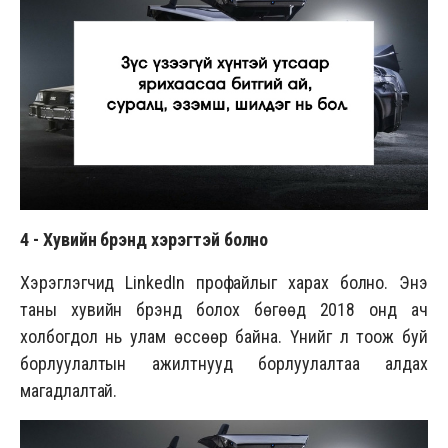
4 -
Хувийн брэнд хэрэгтэй болно
Хэрэглэгчид LinkedIn профайлыг харах болно. Энэ
таны хувийн брэнд болох бөгөөд 2018 онд ач
холбогдол нь улам өссөөр байна. Үүнийг үл тоож буй
борлуулалтын ажилтнууд борлуулалтаа алдах
магадлалтай.