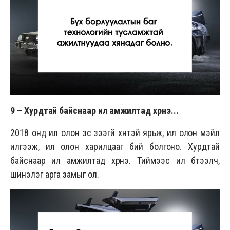
9 –
Хурдтай байснаар илүү амжилтад хүрнэ
...
2018 онд илүү олон зүс үзээгүй хүнтэй ярьж, илүү олон мэйл
илгээж, илүү олон харилцааг бий болгоно. Хурдтай
байснаар илүү амжилтад хүрнэ. Тиймээс илүү бүтээлч,
шинэлэг арга замыг ол.