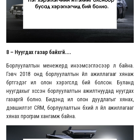
8 –
Нуугдах газар байхгүй
....
Борлуулалтын менежерүүд инээмсэглэсээр л байна.
Гэвч 2018 онд борлуулалтын үйл ажиллагааг хянаж
бүртгэдэг илүү олон хэрэгслүүд бий болсон. Буланд
нуугдахыг хүссэн борлуулалтын ажилтнуудад нуугдах
газаргүй болно. Бидэнд илүү олон дуудлагыг хянах,
дэвшилтэт CRM, борлуулалтын бүхий л үйл ажиллагааг
хянах програм хангамж байна.