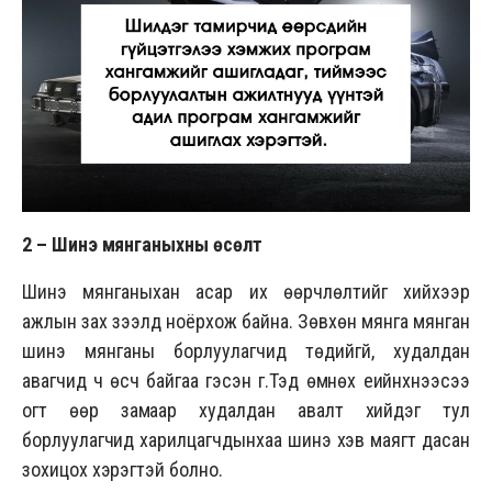
2 –
Шинэ мянганыхны өсөлт
Шинэ мянганыхан асар их өөрчлөлтийг хийхээр
ажлын зах зээлд ноёрхож байна. Зөвхөн мянга мянган
шинэ мянганы борлуулагчид төдийгүй, худалдан
авагчид ч өсч байгаа гэсэн үг.Тэд өмнөх үеийнхнээсээ
огт өөр замаар худалдан авалт хийдэг тул
борлуулагчид харилцагчдынхаа шинэ хэв маягт дасан
зохицох хэрэгтэй болно.