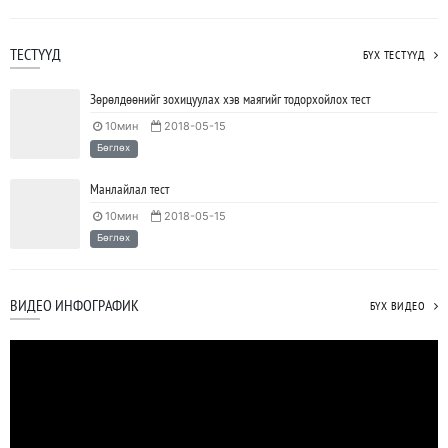
ТЕСТҮҮД
БҮХ ТЕСТҮҮД
Зөрөлдөөнийг зохицуулах хэв маягийг тодорхойлох тест
10мин
2018-05-15
Бөглөх
Манлайлал тест
10мин
2018-05-15
Бөглөх
ВИДЕО ИНФОГРАФИК
БҮХ ВИДЕО