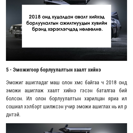
5 -
Эможигоор борлуулалтын хаалт хийнэ
Эможиг ашигладаг маш олон хүмүүс байгаа ч 2018 онд
эможи ашиглаж хаалт хийнэ гэсэн баталгаа бий
болсон. Илүү олон борлуулалтын харилцан яриа илүү
сошиал хэлбэрт шилжсэн учир эможи ашиглах нь илүү үр
дүнтэй.