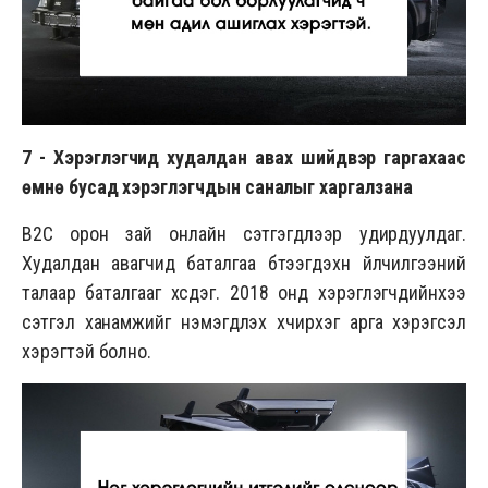
7 -
Хэрэглэгчид худалдан авах шийдвэр гаргахаас
өмнө бусад хэрэглэгчдын саналыг харгалзана
B2C орон зай онлайн сэтгэгдлээр удирдуулдаг.
Худалдан авагчид баталгаа бүтээгдэхүүн үйлчилгээний
талаар баталгааг хүсдэг. 2018 онд хэрэглэгчдийнхээ
сэтгэл ханамжийг нэмэгдүүлэх хүчирхэг арга хэрэгсэл
хэрэгтэй болно.