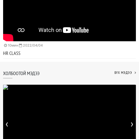
10мин
2022/04/04
HR CLASS
ХОЛБООТОЙ МЭДЭЭ
БҮХ МЭДЭЭ
‹
›