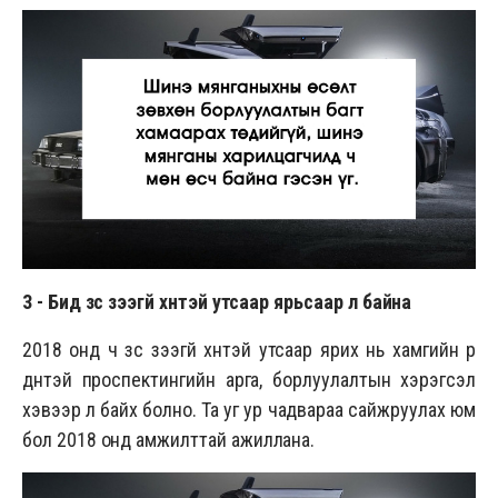
3 -
Бид зүс үзээгүй хүнтэй утсаар ярьсаар л байна
2018 онд ч зүс үзээгүй хүнтэй утсаар ярих нь хамгийн үр
дүнтэй проспектингийн арга, борлуулалтын хэрэгсэл
хэвээр л байх болно. Та уг ур чадвараа сайжруулах юм
бол 2018 онд амжилттай ажиллана.