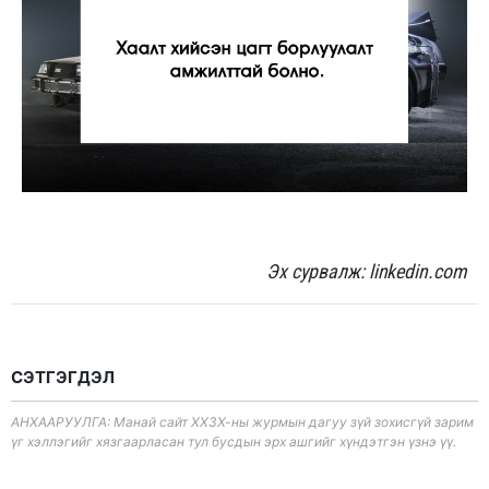
Эх сурвалж: linkedin.com
СЭТГЭГДЭЛ
АНХААРУУЛГА: Манай сайт ХХЗХ-ны журмын дагуу зүй зохисгүй зарим
үг хэллэгийг хязгаарласан тул бусдын эрх ашгийг хүндэтгэн үзнэ үү.