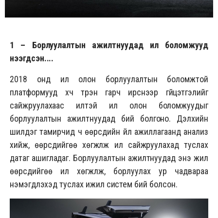
1 –
Борлуулалтын ажилтнуудад илүү боломжууд
нээгдсэн
....
2018 онд илүү олон борлуулалтын боломжтой
платформууд хүч түрэн гарч ирснээр гүйцэтгэлийг
сайжруулахаас илүүтэй илүү олон боломжуудыг
борлуулалтын ажилтнуудад бий болгоно. Дэлхийн
шилдэг тамирчид ч өөрсдийн үйл ажиллагаанд анализ
хийж, өөрсдийгөө хөгжүүлж илүү сайжруулахад туслах
датаг ашигладаг. Борлуулалтын ажилтнуудад энэ жил
өөрсдийгөө илүү хөгжүүлж, борлуулах ур чадвараа
нэмэгдүүлэхэд туслах ижил систем бий болсон.