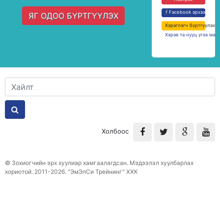
Facebook эрхээр нэв
ЯГ ОДОО БҮРТГҮҮЛЭХ
Хэрэглэгч бүртгүүлэх
Хэрэв та нууц үгээ мар
Холбоос
© Зохиогчийн эрх хуулиар хамгаалагдсан. Мэдээлэл хуулбарлах
хориотой. 2011-2026. "ЭмЭлСи Трейнинг" ХХК