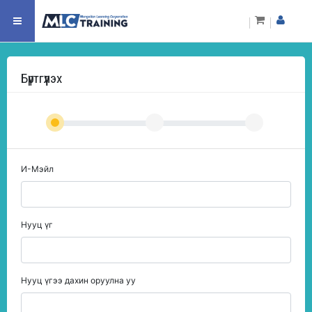
Бүртгүүлэх
И-Мэйл
Нууц үг
Нууц үгээ дахин оруулна уу