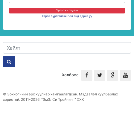
Үргэлжилүүлэх
Хэрэв бүртгэлтэй бол энд дарна уу
Холбоос
© Зохиогчийн эрх хуулиар хамгаалагдсан. Мэдээлэл хуулбарлах
хориотой. 2011-2026. "ЭмЭлСи Трейнинг" ХХК