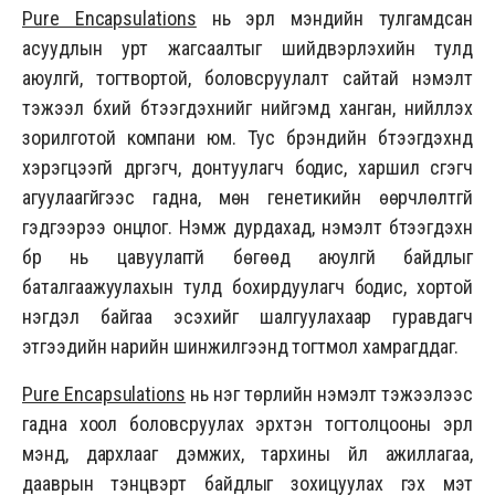
Pure Encapsulations
нь эрүүл мэндийн тулгамдсан
асуудлын урт жагсаалтыг шийдвэрлэхийн тулд
аюулгүй, тогтвортой, боловсруулалт сайтай нэмэлт
тэжээл бүхий бүтээгдэхүүнийг нийгэмд ханган, нийлүүлэх
зорилготой компани юм. Тус брэндийн бүтээгдэхүүнүүд
хэрэгцээгүй дүүргэгч, донтуулагч бодис, харшил үүсгэгч
агуулаагүйгээс гадна, мөн генетикийн өөрчлөлтгүй
гэдгээрээ онцлог. Нэмж дурдахад, нэмэлт бүтээгдэхүүн
бүр нь цавуулаггүй бөгөөд аюулгүй байдлыг
баталгаажуулахын тулд бохирдуулагч бодис, хортой
нэгдэл байгаа эсэхийг шалгуулахаар гуравдагч
этгээдийн нарийн шинжилгээнд тогтмол хамрагддаг.
Pure Encapsulations
нь нэг төрлийн нэмэлт тэжээлээс
гадна хоол боловсруулах эрхтэн тогтолцооны эрүүл
мэнд, дархлааг дэмжих, тархины үйл ажиллагаа,
дааврын тэнцвэрт байдлыг зохицуулах гэх мэт