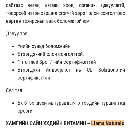
сайтаас веган, цагаан хоол, органик, цавуулаггүй,
тодорхой нэгэн харшил үүсгэгчгүй зэрэг олон сонголтоос
өөртөө тохирсныг авах боломжтой юм.
Давуу тал
Үнийн хувьд боломжийн.
Бүтээгдэхүүний олон сонголттой.
"Informed Sport"-ийн сертификаттай
Бүтээгдэхүүн үйлдвэрлэл нь UL Solutions-ий
сертификаттай
Сул тал
Бүх бүтээгдэхүүн нь гуравдагч этгээдийн туршилтад
ороогүй
ХАМГИЙН САЙН ХҮҮХДИЙН ВИТАМИН –
Llama Naturals