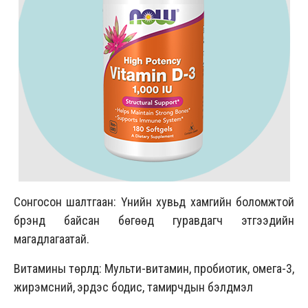
Сонгосон шалтгаан: Үнийн хувьд хамгийн боломжтой
брэнд байсан бөгөөд гуравдагч этгээдийн
магадлагаатай.
Витамины төрлүүд: Мульти-витамин, пробиотик, омега-3,
жирэмсний, эрдэс бодис, тамирчдын бэлдмэл