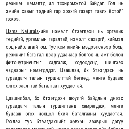
резинэн нэмэлтүүд илүү тохиромжтой байдаг. Гол нь
эмийн савыг тэдний гар хүрэхгүй газарт тавих ёстой”
гэжээ.
Llama Naturals
-ийн нэмэлт бүтээгдэхүүн нь органик
төдийгүй, ургамлын гаралтай, нэмэлт сахаргүй, хиймэл
орц найрлагагүй юм. Тус компанийн мэдээлснээр бохь,
резинийг бага гал дээр удаанаар болгох нь амт болон
фитонутриентыг хадгалж, ходоодонд шингээх
чадварыг нэмэгдүүлдэг. Цаашлан, бүх бүтээгдэхүүн нь
гуравдагч талын туршилттай бөгөөд, мөнгө буцааж
олгох заалттай баталгаат хуудастай.
Цаашилбал, бүх бүтээгдэхүүн аюулгүй байдлын үүднээс
гуравдагч талын туршилтанд хамрагдаж, мөнгө
буцааж өгөх нөхцөл бүхий баталгааны хуудастай.
Гэхдээ тус бүтээгдэхүүнийг зөвхөн зааврын дагуу