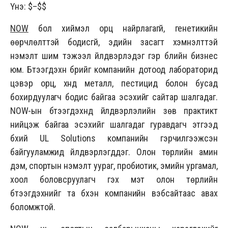
Үнэ: $–$$
NOW
бол хиймэл орц найрлагагүй, генетикийн
өөрчлөлттэй бодисгүй, эдийн засагт хэмнэлттэй
нэмэлт шим тэжээл үйлдвэрлэдэг гэр бүлийн бизнес
юм. Бүтээгдэхүүн бүрийг компанийн дотоод лабораторид
цэвэр орц, хүнд металл, пестицид болон бусад
бохирдуулагч бодис байгаа эсэхийг сайтар шалгадаг.
NOW-ын бүтээгдэхүүнүүд үйлдвэрлэлийн зөв практикт
нийцэж байгаа эсэхийг шалгадаг гуравдагч этгээд
бүхий UL Solutions компанийн гэрчилгээжсэн
байгууламжид үйлдвэрлэгддэг. Олон төрлийн амин
дэм, спортын нэмэлт уураг, пробиотик, эмийн ургамал,
хоол боловсруулагч гэх мэт олон төрлийн
бүтээгдэхүүнийг та бүхэн компанийн вэбсайтаас авах
боломжтой.