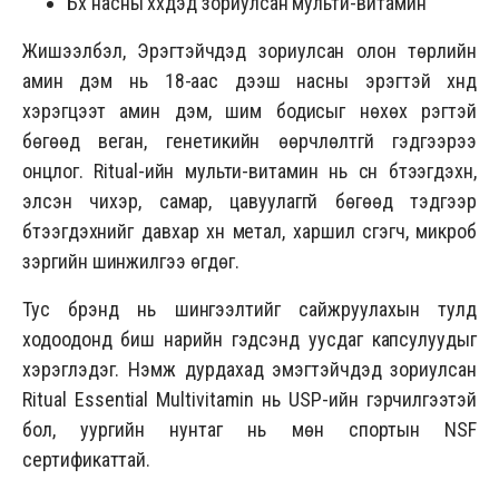
Бүх насны хүүхдэд зориулсан мульти-витамин
Жишээлбэл, Эрэгтэйчүүдэд зориулсан олон төрлийн
амин дэм нь 18-аас дээш насны эрэгтэй хүнд
хэрэгцээт амин дэм, шим бодисыг нөхөх үүрэгтэй
бөгөөд веган, генетикийн өөрчлөлтгүй гэдгээрээ
онцлог. Ritual-ийн мульти-витамин нь сүүн бүтээгдэхүүн,
элсэн чихэр, самар, цавуулаггүй бөгөөд тэдгээр
бүтээгдэхүүнийг давхар хүн метал, харшил үүсгэгч, микроб
зэргийн шинжилгээ өгдөг.
Тус брэнд нь шингээлтийг сайжруулахын тулд
ходоодонд биш нарийн гэдсэнд уусдаг капсулуудыг
хэрэглэдэг. Нэмж дурдахад эмэгтэйчүүдэд зориулсан
Ritual Essential Multivitamin нь USP-ийн гэрчилгээтэй
бол, уургийн нунтаг нь мөн спортын NSF
сертификаттай.