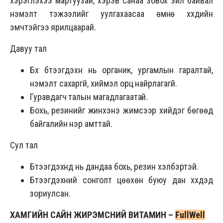
хэрэглэхээ мартуузай, хэрэв санаа зовох зүйл байвал
нэмэлт тэжээлийг уулгахаасаа өмнө хүүхдийн
эмчтэйгээ ярилцаарай.
Давуу тал
Бүх бүтээгдэхүүн нь органик, ургамлын гаралтай,
нэмэлт сахаргүй, хиймэл орц найрлагагүй.
Гуравдагч талын магадлагаатай.
Бохь, резинийг жинхэнэ жимсээр хийдэг бөгөөд
байгалийн үнэр амттай.
Сул тал
Бүтээгдэхүүнүүд нь дандаа бохь, резин хэлбэртэй.
Бүтээгдэхүүний сонголт цөөхөн буюу дан хүүхдэд
зориулсан.
ХАМГИЙН САЙН ЖИРЭМСНИЙ ВИТАМИН –
FullWell