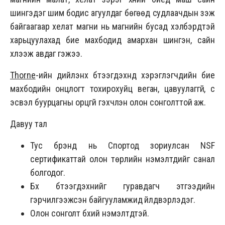
шингэдэг шим бодис агуулдаг бөгөөд судлаачдын үзэж
байгаагаар хелат магни нь магнийн бусад хэлбэрүүдтэй
харьцуулахад бие махбодид амархан шингэн, сайн
хүлээж авдаг гэжээ.
Thorne
-ийн дийлэнх бүтээгдэхүүнүүд хэрэглэгчдийн бие
махбодийн онцлогт тохирохуйц веган, цавуулаггүй, сүү
эсвэл буурцагны орцгүй гэхчлэн олон сонголттой аж.
Давуу тал
Тус брэнд нь Спортод зориулсан NSF
сертификаттай олон төрлийн нэмэлтүүдийг санал
болгодог.
Бүх бүтээгдэхүүнийг гуравдагч этгээдийн
гэрчилгээжсэн байгууламжид үйлдвэрлэдэг.
Олон сонголт бүхий нэмэлтүүдтэй.