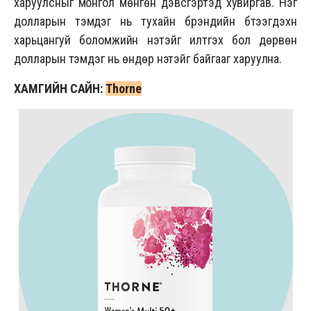
харуулсныг монгол мөнгөн дэвсгэртэд хувиргав. Нэг
долларын тэмдэг нь тухайн брэндийн бүтээгдэхүүн
харьцангуй боломжийн үнэтэйг илтгэх бол дөрвөн
долларын тэмдэг нь өндөр үнэтэйг байгааг харуулна.
ХАМГИЙН САЙН:
Thorne