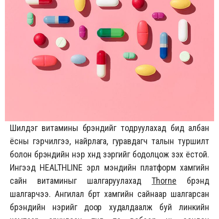
Шилдэг витамины брэндийг тодруулахад бид албан
ёсны гэрчилгээ, найрлага, гуравдагч талын туршилт
болон брэндийн нэр хүнд зэргийг бодолцож үзэх ёстой.
Ингээд HEALTHLINE эрүүл мэндийн платформ хамгийн
сайн витаминыг шалгаруулахад
Thorne
брэнд
шалгарчээ. Ангилал бүрт хамгийн сайнаар шалгарсан
брэндийн нэрийг доор худалдаалж буй линкийн