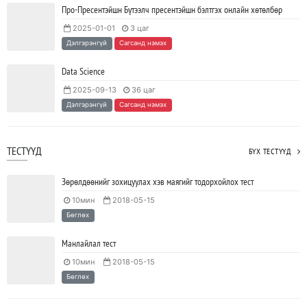
Про-Пресентэйшн Бүтээлч пресентэйшн бэлтгэх онлайн хөтөлбөр
2025-01-01
3 цаг
Ажил дээрээ сайн найзтай байх нь ажлын бүтээмж
Дэлгэрэнгүй
Сагсанд нэмэх
нэмэгдүүлж, тогтвортой ажиллах суурь болдог
2023/04/25
SHARE
Data Science
2025-09-13
36 цаг
Дэлгэрэнгүй
Сагсанд нэмэх
ТЕСТҮҮД
БҮХ ТЕСТҮҮД
Зөрөлдөөнийг зохицуулах хэв маягийг тодорхойлох тест
10мин
2018-05-15
Бөглөх
Манлайлал тест
10мин
2018-05-15
Бөглөх