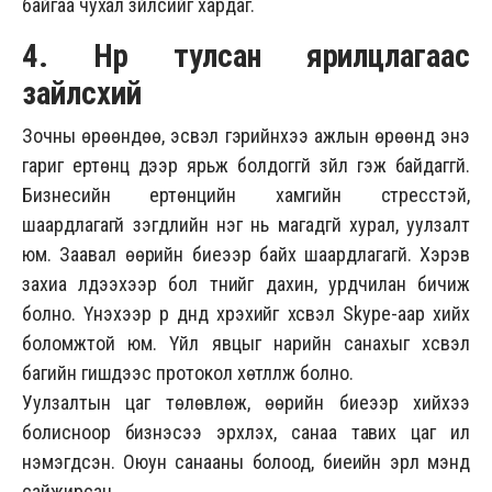
байгаа чухал зүйлсийг хардаг.
4. Нүүр тулсан ярилцлагаас
зайлсхий
Зочны өрөөндөө, эсвэл гэрийнхээ ажлын өрөөнд энэ
гариг ертөнц дээр ярьж болдоггүй зүйл гэж байдаггүй.
Бизнесийн ертөнцийн хамгийн стресстэй,
шаардлагагүй үзэгдлийн нэг нь магадгүй хурал, уулзалт
юм. Заавал өөрийн биеээр байх шаардлагагүй. Хэрэв
захиа үлдээхээр бол түүнийг дахин, урдчилан бичиж
болно. Үнэхээр үр дүнд хүрэхийг хүсвэл Skype-аар хийх
боломжтой юм. Үйл явцыг нарийн санахыг хүсвэл
багийн гишүүдээс протокол хөтлүүлж болно.
Уулзалтын цаг төлөвлөж, өөрийн биеээр хийхээ
болисноор бизнэсээ эрхлэх, санаа тавих цаг илүү
нэмэгдсэн. Оюун санааны болоод, биеийн эрүүл мэнд
сайжирсан.