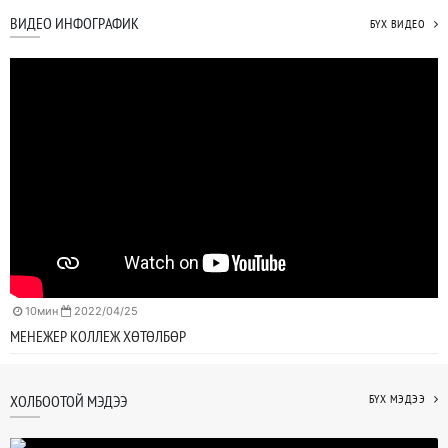
ВИДЕО ИНФОГРАФИК
БҮХ ВИДЕО
10мин
2022/04/25
МЕНЕЖЕР КОЛЛЕЖ ХӨТӨЛБӨР
ХОЛБООТОЙ МЭДЭЭ
БҮХ МЭДЭЭ