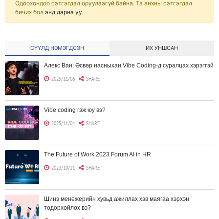
Одоохондоо сэтгэгдэл оруулаагүй байна. Та анхны сэтгэгдэл
бичих бол
энд дарна уу
СҮҮЛД НЭМЭГДСЭН
ИХ УНШСАН
Алекс Ван: Өсвөр насныхан Vibe Coding-д суралцах хэрэгтэй
2025/11/06
SHARE
Vibe coding гэж юу вэ?
2025/11/04
SHARE
The Future of Work 2023 Forum AI in HR
2023/10/11
SHARE
Шинэ менежерийн хувьд ажиллах хэв маягаа хэрхэн
тодорхойлох вэ?