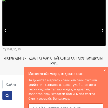
‹
›
2018/10/25
ЯПОНЧУУДЫН УРТ УДААН, АЗ ЖАРГАЛТАЙ, СЭТГЭЛ ХАНГАЛУУН АМЬДРАЛЫН
НУУЦ
Маркетингийн мэдээ, мэдээлэл авах
Та дижитал маркетингийн хамгийн сүүлийн
үеийн чиг ханпдлага, дэвшлүүд болон арга
техникүүдийн талаар мэдээ, мэдээлэл,
зөвлөгөө авах хүсэлтэй бол и-мэйл хаягаа
бүртгүүлээрэй. Баярлалаа.
Холбоос