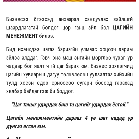
Бизнесээ бүтээхэд анхаарал хандуулах зайлшгүй
шаардлагатай болдог цор ганц зүйл бол
ЦАГИЙН
МЕНЕЖМЕНТ
билээ.
Бид ихэнхдээ цагаа бариагүйн улмаас хоцорч зарим
зүйлээ алддаг. Гэвч энэ маш энгийн мөртлөө чухал ур
чадвар бол яалт ч үгүй цаг барих юм. Бизнес эрхлэгчид
цагийн хувиарын дагуу төлөвлөсөн уулзалтаа хийхийн
тулд хүссэн үедээ орноосоо сугарч босоод гарахад
хялбар байдаг гэж би боддог.
"Цаг таныг удирдах биш та цагийг удирдах ёстой."
Цагийн менежментийн дараах 4 үе шат надад үр
дүнгээ өгсөн юм.