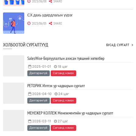
2023/06/08
SHARE
CX дахь удирдлагын үүрэг
2023/06/05
SHARE
Борлуулагчид "ЮҮЛҮҮР"-т төвлөрөх шаардлагагүй болж
ХОЛБООТОЙ СУРГАЛТУУД
БУСАД СУРГАЛТ
байна
2023/06/02
SHARE
SalesWise-Борлуулалтын ахисан түвшний хөтөлбөр
2025-01-01
18 цаг
Тодорхойгүй цаг үед CEO нар хэрхэн инновацийг дэмжих вэ?
Дэлгэрэнгүй
Сагсанд нэмэх
2023/05/17
SHARE
РЕТОРИК Илтгэх ур чадварын сургалт
2026-04-10
24 цаг
JAVA программчлалын хэлний олимпиад амжилттай зохион
Дэлгэрэнгүй
Сагсанд нэмэх
байгуулагдлаа.
2023/05/15
SHARE
МЕНЕЖЕР КОЛЛЕЖ Менежментийн ур чадварын сургалт
2026-03-11
27 цаг
Java VS Python: Аль хэлийг түрүүлж сурах вэ?
Дэлгэрэнгүй
Сагсанд нэмэх
2023/04/27
SHARE