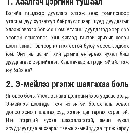
1. Хаалгач цэргийн тушаал
Багийн гишүүдээс дуудлага хүлээж авах томилсноос
утасны дуу хураагуур байрлуулснаар шууд дуудлагыг
хүлээж авахаа больсон юм. Утасны дуудлагад хоёр өөр
хоолой сонсгодог. Үүнд яагаад тантай ярихыг хүссэн
шалтгаанаа товчоор илтгэх ёстой буюу мессеж үлдээх
юм. Энэ нь цагийг хий дэмий өнгөрөөх чухал биш
дуудлагаас сэргийлдэг. Хаалгачаас илүү үр дүнтэй зүйл гэж
юу байх вэ?
2. Э-мейлээ үргэлж шалгахаа боль
Яг одоо боль. Утсаа хаяаад дэлгэцнийхээ урдаас холд.
Э-мейлээ шалгадаг хэн нэгэнтэй болох аль эсвэл
долоо хоногт шалгах хэд хэдэн цаг гаргах хэрэгтэй.
Нэн тэргүүний чухал шаардлагатай, амин чухал
асуудлууддаа анхаарал тавьж э-мейлүүддээ түрүүлж хариу