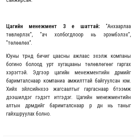
Цагийн менежмент 3 үе шаттай:
"Анхаарлаа
төвлөрүүлэх", "ач холбогдлоор нь эрэмбэлэх",
"төлөөлөх".
Юуны түрүүнд бичиг цаасны ажлаас эхэлж компаны
богино болоод урт хугацааны төлөвлөгөөг гаргах
хэрэгтэй. Эдгээр цагийн менежментийн дүрмийг
баримталснаар компаниа амжилттай байгуулсан юм.
Хийх зүйлсийнхээ жагсаалтыг гаргаснаар бүтээмж
дээшилдэг гэдэгт итгэдэг. Цагийн менежментийн
алтын дүрмүүдийг баримталснаар үр дүн нь таныг
гайхшруулах болно.