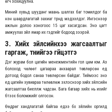
өгч зохицуулна.
Миний хувьд шууданг маань шалгах баг томилдог ба
нэн шаардлагатай захиаг түрүүнд мэдээлдэг. Ингэснээр
ажлын долоо хоногоос 15 цаг хасагдсан. Энэ цагт
амжуулах зүйл ямар их гэдгийг бодоод үзээрэй.
3. Хийх зүйлсийнхээ жагсаалтыг
гаргаж, түүнийгээ гүйцэтгэ
Дэг журам бол цагийн менежментийн гол цөм юм. Аз
болоход чөлөөт цагаараа анхаарал төвлөрсөн үед
дотоод бодол санаа төвлөрсөн байдаг. Тиймээс энэ
үед цагийн хувиараа төлөвлөж эхлэснээр хийх зүйлсийн
жагсаалтаа биелүүлж чадсан. Бага багаар хийх нь ихийг
бүтээх боломжийг олгосон.
Өөдрөг хандлагатай байгаа үедээ бүх зүйлийн оргилд