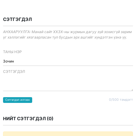
СЭТГЭГДЭЛ
АНХААРУУЛГА: Манай сайт ХХЗХ-ны журмын дагуу зүй зохисгүй зарим
үг хэллэгийг хязгаарласан тул бусдын эрх ашгийг хүндэтгэн үзнэ үү.
ТАНЫ НЭР
CЭТГЭГДЭЛ
0/500 тэмдэгт
Сэтгэгдэл илгээх
НИЙТ СЭТГЭГДЭЛ (
0
)