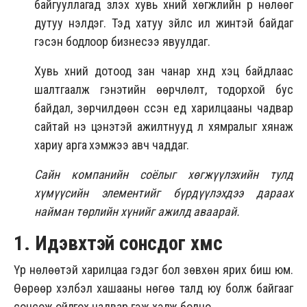
байгууллагад үзүүлэх хувь хүний хөгжлийн үр нөлөөг
дутуу үнэлдэг. Тэд хатуу зүйлс илүү жинтэй байдаг
гэсэн бодлоор бизнесээ явуулдаг.
Хувь хүний дотоод зан чанар хүнд хэцүү байдлаас
шалтгаалж гэнэтийн өөрчлөлт, тодорхой бус
байдал, зөрчилдөөн үүссэн үед харилцааны чадвар
сайтай үнэ цэнэтэй ажилтнууд л хямралыг хянаж
хариу арга хэмжээ авч чаддаг.
Сайн компанийн соёлыг хөгжүүлэхийн тулд
хүмүүсийн элементийг бүрдүүлэхдээ дараах
найман төрлийн хүнийг ажилд аваарай.
1. Идэвхтэй сонсдог хүмүүс
Үр нөлөөтэй харилцаа гэдэг бол зөвхөн ярих биш юм.
Өөрөөр хэлбэл хашааны нөгөө талд юу болж байгааг
сонсож ойлгох чадвар гэж хэлж болно.