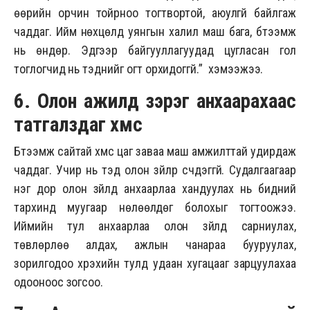
өөрийн орчин тойрноо тогтвортой, аюулгүй байлгаж
чаддаг. Ийм нөхцөлд уянгын халил маш бага, бүтээмж
нь өндөр. Эдгээр байгууллагуудад цугласан гол
тоглогчид нь тэднийг огт орхидоггүй.” хэмээжээ.
6. Олон ажилд зэрэг анхаарахаас
татгалздаг
хүмүүс
Бүтээмж сайтай хүмүүс цаг заваа маш амжилттай удирдаж
чаддаг. Учир нь тэд олон зүйлрүү үсчдэггүй. Судалгаагаар
нэг дор олон зүйлд анхаарлаа хандуулах нь бидний
тархинд муугаар нөлөөлдөг болохыг тогтоожээ.
Иймийн тул анхаарлаа олон зүйлд сарниулах,
төвлөрлөө алдах, ажлын чанараа бууруулах,
зорилгодоо хүрэхийн тулд удаан хугацааг зарцуулахаа
одооноос зогсоо.