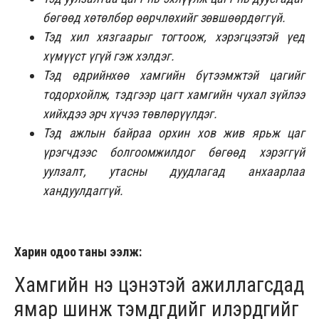
бөгөөд хөтөлбөр өөрчлөхийг зөвшөөрдөггүй.
Тэд хил хязгаарыг тогтоож, хэрэгцээтэй үед
хүмүүст үгүй гэж хэлдэг.
Тэд өдрийнхөө хамгийн бүтээмжтэй цагийг
тодорхойлж, тэдгээр цагт хамгийн чухал зүйлээ
хийхдээ эрч хүчээ төвлөрүүлдэг.
Тэд ажлын байраа орхин хов жив ярьж цаг
үрэгчдээс болгоомжилдог бөгөөд хэрэггүй
уулзалт, утасны дуудлагад анхаарлаа
хандуулдаггүй.
Харин одоо таны ээлж:
Хамгийн үнэ цэнэтэй ажиллагсдад
ямар шинж тэмдгүүдийг илэрдгийг