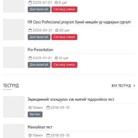
2025-01-01
9 цаг
Java VS Python: Аль хэлийг түрүүлж сурах вэ?
Дэлгэрэнгүй
Сагсанд нэмэх
2023/04/27
SHARE
HR Class Professional program Хүний нөөцийн ур чадварын сургалт
2026-04-21
30 цаг
Ажил дээрээ сайн найзтай байх нь ажлын бүтээмж
Дэлгэрэнгүй
Сагсанд нэмэх
нэмэгдүүлж, тогтвортой ажиллах суурь болдог
2023/04/25
SHARE
Pro-Presentation
2025-01-01
10 цаг
Дэлгэрэнгүй
Сагсанд нэмэх
ТЕСТҮҮД
БҮХ ТЕСТҮҮД
Зөрөлдөөнийг зохицуулах хэв маягийг тодорхойлох тест
10мин
2018-05-15
Бөглөх
Манлайлал тест
10мин
2018-05-15