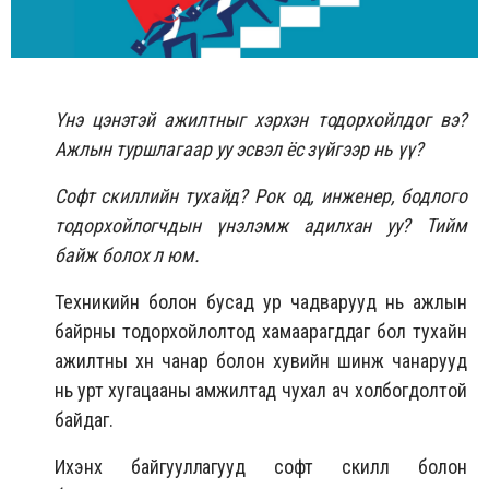
Үнэ цэнэтэй ажилтныг хэрхэн тодорхойлдог вэ?
Ажлын туршлагаар уу эсвэл ёс зүйгээр нь үү?
Софт скиллийн тухайд? Рок од, инженер, бодлого
тодорхойлогчдын үнэлэмж адилхан уу? Тийм
байж болох л юм.
Техникийн болон бусад ур чадварууд нь ажлын
байрны тодорхойлолтод хамаарагддаг бол тухайн
ажилтны хүн чанар болон хувийн шинж чанарууд
нь урт хугацааны амжилтад чухал ач холбогдолтой
байдаг.
Ихэнх байгууллагууд софт скилл болон