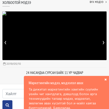
ХОЛБООТОЙ МЭДЭЭ
БҮХ МЭДЭЭ
‹
›
2019/05/10
24 НАСАНДАА СУРСАН БАЙХ 11 УР ЧАДВАР
Маркетингийн мэдээ, мэдээлэл авах
Та дижитал маркетингийн хамгийн сүүлийн
үеийн чиг ханпдлага, дэвшлүүд болон арга
техникүүдийн талаар мэдээ, мэдээлэл,
зөвлөгөө авах хүсэлтэй бол и-мэйл хаягаа
бүртгүүлээрэй. Баярлалаа.