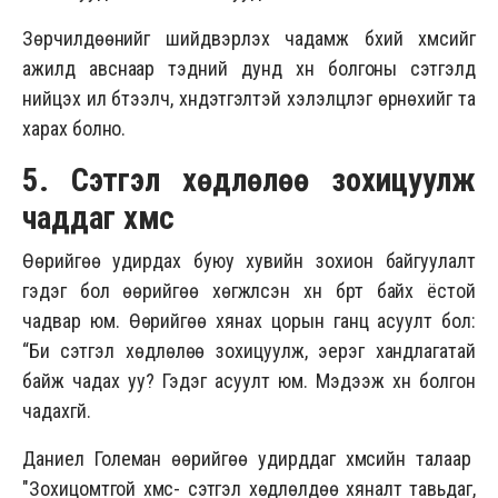
Зөрчилдөөнийг шийдвэрлэх чадамж бүхий хүмүүсийг
ажилд авснаар тэдний дунд хүн болгоны сэтгэлд
нийцэх илүү бүтээлч, хүндэтгэлтэй хэлэлцүүлэг өрнөхийг та
харах болно.
5. Сэтгэл хөдлөлөө зохицуулж
чаддаг хүмүүс
Өөрийгөө удирдах буюу хувийн зохион байгуулалт
гэдэг бол өөрийгөө хөгжүүлсэн хүн бүрт байх ёстой
чадвар юм. Өөрийгөө хянах цорын ганц асуулт бол:
“Би сэтгэл хөдлөлөө зохицуулж, эерэг хандлагатай
байж чадах уу? Гэдэг асуулт юм. Мэдээж хүн болгон
чадахгүй.
Даниел Големан өөрийгөө удирддаг хүмүүсийн талаар
"Зохицомтгой хүмүүс- сэтгэл хөдлөлдөө хяналт тавьдаг,