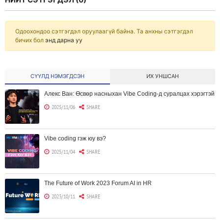
Одоохондоо сэтгэгдэл оруулаагүй байна. Та анхны сэтгэгдэл
бичих бол
энд дарна уу
СҮҮЛД НЭМЭГДСЭН
ИХ УНШСАН
Алекс Ван: Өсвөр насныхан Vibe Coding-д суралцах хэрэгтэй
2025/11/06
SHARE
Vibe coding гэж юу вэ?
2025/11/04
SHARE
The Future of Work 2023 Forum AI in HR
2023/10/11
SHARE