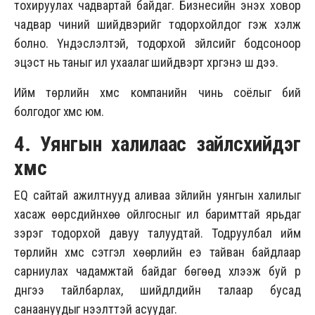
тохируулах чадвартай байдаг. Бизнесийн энэхүү ховор
чадвар чиний шийдвэрийг тодорхойлдог гэж хэлж
болно. Үндэслэлтэй, тодорхой зүйлсийг бодсоноор
эцэст нь таныг илүү ухаалаг шийдвэрт хүргэнэ шүү дээ.
Ийм төрлийн хүмүүс компанийн чинь соёлыг бий
болгодог хүмүүс юм.
4. Уянгын халилаас зайлсхийдэг
хүмүүс
EQ сайтай ажилтнууд аливаа зүйлийн уянгын халилыг
хасаж өөрсдийнхөө ойлгосныг илүү баримттай ярьдаг
зэрэг тодорхой давуу талуудтай. Тодруулбал ийм
төрлийн хүмүүс сэтгэл хөөрлийн үеэ тайван байдлаар
сарниулах чадамжтай байдаг бөгөөд хүлээж буй үр
дүнгээ тайлбарлах, шийдлүүдийн талаар бусад
санаануудыг нээлттэй асуудаг.