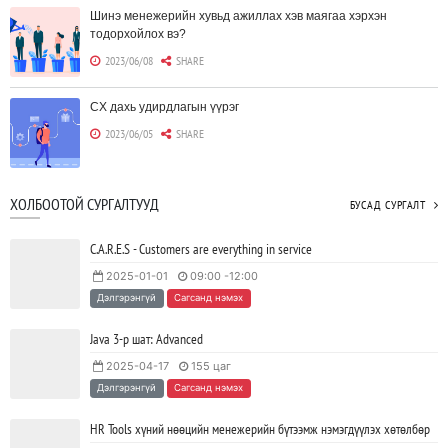
Шинэ менежерийн хувьд ажиллах хэв маягаа хэрхэн
тодорхойлох вэ?
2023/06/08
SHARE
CX дахь удирдлагын үүрэг
2023/06/05
SHARE
Борлуулагчид "ЮҮЛҮҮР"-т төвлөрөх шаардлагагүй болж
ХОЛБООТОЙ СУРГАЛТУУД
БУСАД СУРГАЛТ
байна
2023/06/02
SHARE
C.A.R.E.S - Customers are everything in service
2025-01-01
09:00 -12:00
Тодорхойгүй цаг үед CEO нар хэрхэн инновацийг дэмжих вэ?
Дэлгэрэнгүй
Сагсанд нэмэх
2023/05/17
SHARE
Java 3-р шат: Advanced
2025-04-17
155 цаг
JAVA программчлалын хэлний олимпиад амжилттай зохион
Дэлгэрэнгүй
Сагсанд нэмэх
байгуулагдлаа.
2023/05/15
SHARE
HR Tools хүний нөөцийн менежерийн бүтээмж нэмэгдүүлэх хөтөлбөр