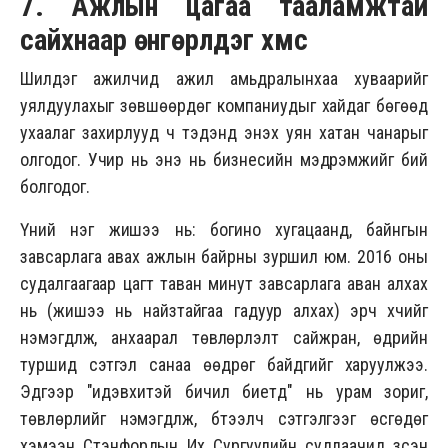
7. Ажлын цагаа тааламжтай
сайхнаар өнгөрүүлдэг хүмүүс
Шилдэг ажилчид ажил амьдралынхаа хуваарийг
уялдуулахыг зөвшөөрдөг компаниудыг хайдаг бөгөөд
ухаалаг захирлууд ч тэдэнд энэхүү уян хатан чанарыг
олгодог. Учир нь энэ нь бизнесийн мэдрэмжийг бий
болгодог.
Үүний нэг жишээ нь: богино хугацаанд, байнгын
завсарлага авах ажлын байрны зуршил юм. 2016 оны
судалгаагаар цагт таван минут завсарлага аван алхах
нь (жишээ нь найзтайгаа гадуур алхах) эрч хүчийг
нэмэгдүүлж, анхаарал төвлөрүүлэлт сайжран, өдрийн
туршид сэтгэл санаа өөдрөг байдгийг харуулжээ.
Эдгээр "идэвхитэй бичил биетүүд" нь урам зориг,
төвлөрлийг нэмэгдүүлж, бүтээлч сэтгэлгээг өсгөдөг
хэмээн Стэнфордын Их Сургуулийн судлаачид үзсэн