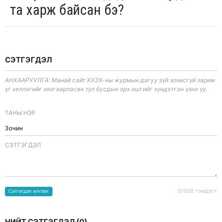
та харж байсан бэ?
СЭТГЭГДЭЛ
АНХААРУУЛГА: Манай сайт ХХЗХ-ны журмын дагуу зүй зохисгүй зарим
үг хэллэгийг хязгаарласан тул бусдын эрх ашгийг хүндэтгэн үзнэ үү.
ТАНЫ НЭР
CЭТГЭГДЭЛ
0/500 тэмдэгт
Сэтгэгдэл илгээх
НИЙТ СЭТГЭГДЭЛ (
0
)