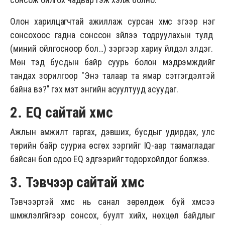
Олон харилцагчтай ажиллаж сурсан хүмүүс зүгээр нэг
сонсохоос гадна сонссон зүйлээ тодруулахын тулд
(миний ойлгосноор бол…) зэргээр хариу үйлдэл үзүүлдэг.
Мөн тэд бусдын байр суурь болон мэдрэмжүүдийг
тандах зорилгоор "Энэ талаар та ямар сэтгэгдэлтэй
байна вэ?" гэх мэт энгийн асуултууд асуудаг.
2. EQ
сайтай хүмүүс
Ажлын амжилт гаргах, дэвших, бусдыг удирдах, улс
төрийн байр сууриа өсгөх зэргийг IQ-аар таамагладаг
байсан бол одоо EQ эдгээрийг тодорхойлдог болжээ.
3. Тэвчээр сайтай хүмүүс
Тэвчээртэй хүмүүс нь санал зөрөлдөж буй хүмүүсээ
шүүмжлэлгүйгээр сонсох, буулт хийх, нөхцөл байдлыг