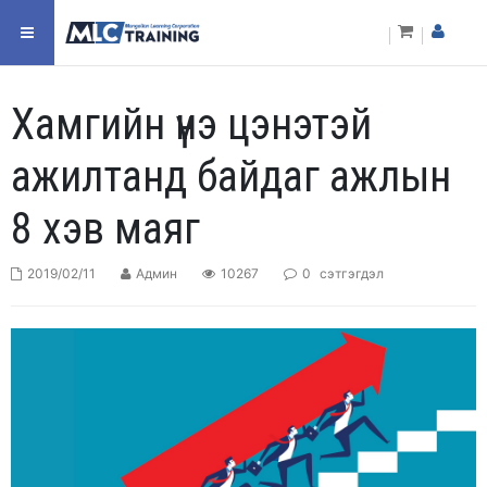
Хамгийн үнэ цэнэтэй
ажилтанд байдаг ажлын
8 хэв маяг
2019/02/11
Админ
10267
0
сэтгэгдэл