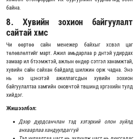
байна.
8. Хувийн зохион байгуулалт
сайтай хүмүүс
Чи өөртөө сайн менежер байхыг хүсвэл цаг
төлөвлөлтийг март. Ажил амьдарлаа үр дүнтэй удирдах
замаар илүү бүтээмжтэй, ажлын өндөр сэтгэл ханамжтай,
хувийн сайн сайхан байдалд шилжин орж чадна. Энэ
нь үнэ цэнэтэй ажиллагсдын хувийн зохион
байгуулалтаа хамгийн оновчтой түвшинд хүргэхийн тулд
хийдэг.
Жишээлбэл:
Дээр дурдсанчлан тэд хэтэрхий олон зүйлд
анхаарлаа хандуулдаггүй
Тэд уулзалтаа цагт нь эхлүүлж цагт нь дуусгадаг