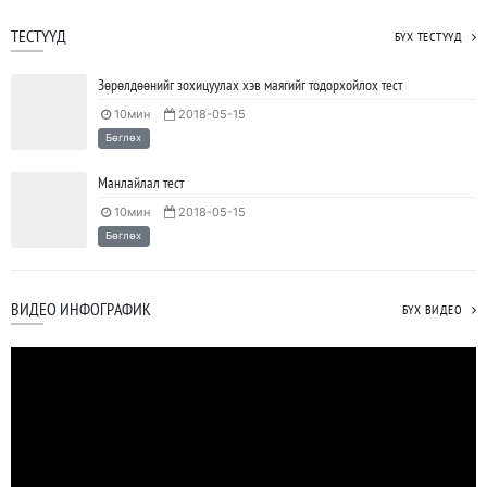
ТЕСТҮҮД
БҮХ ТЕСТҮҮД
Зөрөлдөөнийг зохицуулах хэв маягийг тодорхойлох тест
10мин
2018-05-15
Бөглөх
Манлайлал тест
10мин
2018-05-15
Бөглөх
ВИДЕО ИНФОГРАФИК
БҮХ ВИДЕО