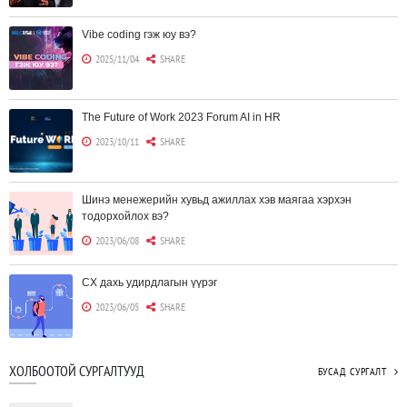
Vibe coding гэж юу вэ?
2025/11/04
SHARE
The Future of Work 2023 Forum AI in HR
2023/10/11
SHARE
Шинэ менежерийн хувьд ажиллах хэв маягаа хэрхэн
тодорхойлох вэ?
2023/06/08
SHARE
CX дахь удирдлагын үүрэг
2023/06/05
SHARE
Борлуулагчид "ЮҮЛҮҮР"-т төвлөрөх шаардлагагүй болж
ХОЛБООТОЙ СУРГАЛТУУД
БУСАД СУРГАЛТ
байна
2023/06/02
SHARE