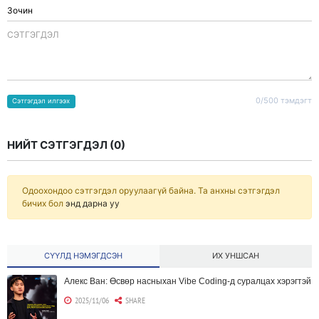
CЭТГЭГДЭЛ
0/500 тэмдэгт
Сэтгэгдэл илгээх
НИЙТ СЭТГЭГДЭЛ (
0
)
Одоохондоо сэтгэгдэл оруулаагүй байна. Та анхны сэтгэгдэл
бичих бол
энд дарна уу
СҮҮЛД НЭМЭГДСЭН
ИХ УНШСАН
Алекс Ван: Өсвөр насныхан Vibe Coding-д суралцах хэрэгтэй
2025/11/06
SHARE