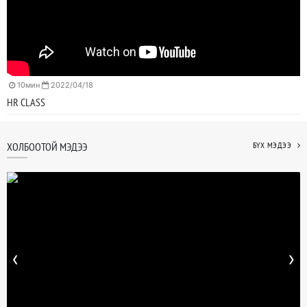
10мин
2022/04/18
HR CLASS
ХОЛБООТОЙ МЭДЭЭ
БҮХ МЭДЭЭ
‹
›