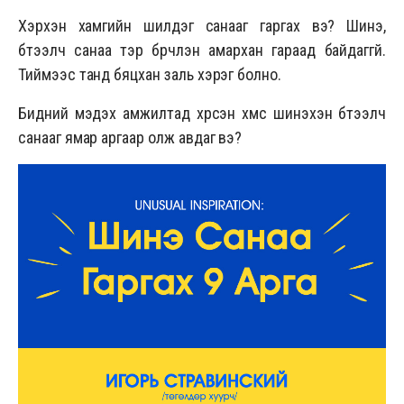
Хэрхэн хамгийн шилдэг санааг гаргах вэ? Шинэ,
бүтээлч санаа тэр бүрчлэн амархан гараад байдаггүй.
Тиймээс танд бяцхан заль хэрэг болно.
Бидний мэдэх амжилтад хүрсэн хүмүүс шинэхэн бүтээлч
санааг ямар аргаар олж авдаг вэ?