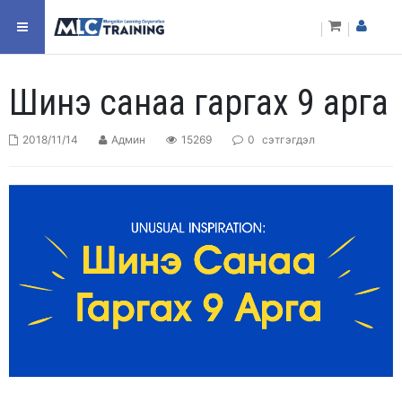
Шинэ санаа гаргах 9 арга
2018/11/14
Админ
15269
0
сэтгэгдэл