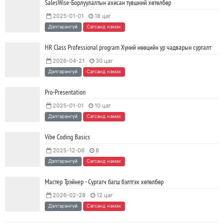
SalesWise-Борлуулалтын ахисан түвшний хөтөлбөр
2025-01-01
18 цаг
Тодорхойгүй цаг үед CEO нар хэрхэн инновацийг дэмжих вэ?
Дэлгэрэнгүй
Сагсанд нэмэх
2023/05/17
SHARE
HR Class Professional program Хүний нөөцийн ур чадварын сургалт
2026-04-21
30 цаг
JAVA программчлалын хэлний олимпиад амжилттай зохион
Дэлгэрэнгүй
Сагсанд нэмэх
байгуулагдлаа.
2023/05/15
SHARE
Pro-Presentation
2025-01-01
10 цаг
Java VS Python: Аль хэлийг түрүүлж сурах вэ?
Дэлгэрэнгүй
Сагсанд нэмэх
2023/04/27
SHARE
Vibe Coding Basics
2025-12-06
8
Ажил дээрээ сайн найзтай байх нь ажлын бүтээмж
Дэлгэрэнгүй
Сагсанд нэмэх
нэмэгдүүлж, тогтвортой ажиллах суурь болдог
2023/04/25
SHARE
Мастер Трэйнер - Сургагч багш бэлтгэх хөтөлбөр
2026-02-28
12 цаг
Дэлгэрэнгүй
Сагсанд нэмэх