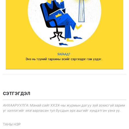
СЭТГЭГДЭЛ
АНХААРУУЛГА: Манай сайт ХХЗХ-ны журмын дагуу зүй зохисгүй зарим
үг хэллэгийг хязгаарласан тул бусдын эрх ашгийг хүндэтгэн үзнэ үү.
ТАНЫ НЭР