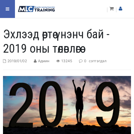
Эхлээд өөртөө үнэнч бай -
2019 оны төлөвлөгөө
2019/01/02
Админ
13245
0
сэтгэгдэл