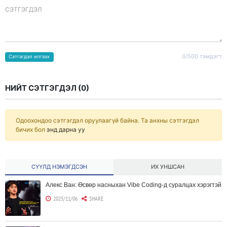
CЭТГЭГДЭЛ
0/500 тэмдэгт
Сэтгэгдэл илгээх
НИЙТ СЭТГЭГДЭЛ (
0
)
Одоохондоо сэтгэгдэл оруулаагүй байна. Та анхны сэтгэгдэл
бичих бол
энд дарна уу
СҮҮЛД НЭМЭГДСЭН
ИХ УНШСАН
Алекс Ван: Өсвөр насныхан Vibe Coding-д суралцах хэрэгтэй
2025/11/06
SHARE