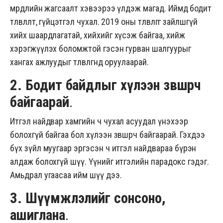
мөрөөдлийн жагсаалт хэвээрээ үлдэж магад. Иймд бодит
төлөвлөлт, гүйцэтгэл чухал. 2019 оны төлөвлөгөөгөө зайлшгүй
хийх шаардлагатай, хийхийг хүсэж байгаа, хийж
хэрэгжүүлэх боломжтой гэсэн гурван шалгуурыг
хангах ажлуудыг төлөвлөгөөндөө оруулаарай.
2. Бодит байдлыг хүлээн зөвшөөрч
байгаарай
.
Итгэл найдвар хамгийн ч чухал асуудал үнэхээр
болохгүй байгаа бол хүлээн зөвшөөрч байгаарай. Гэхдээ
бүх зүйл муугаар эргэсэн ч итгэл найдвараа бүрэн
алдаж болохгүй шүү. Үүнийг итгэлийн парадокс гэдэг.
Амьдрал угаасаа ийм шүү дээ.
3. Шүүмжлэлийг сонсоно,
ашиглана
.