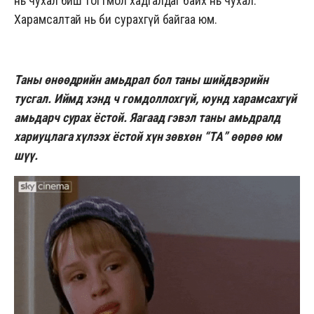
нь чухал биш тогтмол хадгалдаг байх нь чухал.
Харамсалтай нь би сурахгүй байгаа юм.
Таны өнөөдрийн амьдрал бол таны шийдвэрийн
тусгал. Иймд хэнд ч гомдоллохгүй, юунд харамсахгүй
амьдарч сурах ёстой. Яагаад гэвэл таны амьдралд
хариуцлага хүлээх ёстой хүн зөвхөн “ТА” өөрөө юм
шүү.