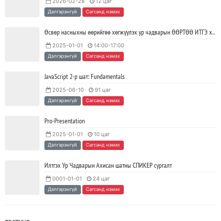
2026-02-28
12 цаг
Тодорхойгүй цаг үед CEO нар хэрхэн инновацийг дэмжих вэ?
Дэлгэрэнгүй
Сагсанд нэмэх
2023/05/17
SHARE
Өсвөр насныхны өөрийгөө хөгжүүлэх ур чадварын ӨӨРТӨӨ ИТГЭ хөтөлбөр
2025-01-01
14:00-17:00
JAVA программчлалын хэлний олимпиад амжилттай зохион
Дэлгэрэнгүй
Сагсанд нэмэх
байгуулагдлаа.
2023/05/15
SHARE
JavaScript 2-р шат: Fundamentals
2025-06-10
91 цаг
Java VS Python: Аль хэлийг түрүүлж сурах вэ?
Дэлгэрэнгүй
Сагсанд нэмэх
2023/04/27
SHARE
Pro-Presentation
2025-01-01
10 цаг
Ажил дээрээ сайн найзтай байх нь ажлын бүтээмж
Дэлгэрэнгүй
Сагсанд нэмэх
нэмэгдүүлж, тогтвортой ажиллах суурь болдог
2023/04/25
SHARE
Илтгэх Ур Чадварын Ахисан шатны СПИКЕР сургалт
0001-01-01
24 цаг
Дэлгэрэнгүй
Сагсанд нэмэх