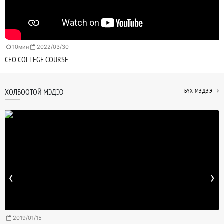
10мин
2022/03/30
CEO COLLEGE COURSE
ХОЛБООТОЙ МЭДЭЭ
БҮХ МЭДЭЭ
‹
›
2019/01/15