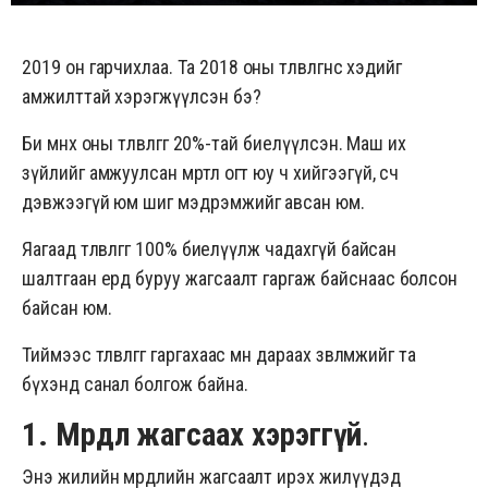
2019 он гарчихлаа. Та 2018 оны төлөвлөгөөнөөсөө хэдийг
амжилттай хэрэгжүүлсэн бэ?
Би өмнөх оны төлөвлөгөөгөө 20%-тай биелүүлсэн. Маш их
зүйлийг амжуулсан мөртлөө огт юу ч хийгээгүй, өсч
дэвжээгүй юм шиг мэдрэмжийг авсан юм.
Яагаад төлөвлөгөөгөө 100% биелүүлж чадахгүй байсан
шалтгаан ердөө буруу жагсаалт гаргаж байснаас болсон
байсан юм.
Тиймээс төлөвлөгөөг гаргахаас өмнө дараах зөвлөмжийг та
бүхэнд санал болгож байна.
1. Мөрөөдлөө жагсаах хэрэггүй
.
Энэ жилийн мөрөөдлийн жагсаалт ирэх жилүүдэд