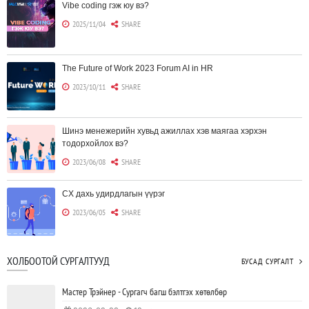
Vibe coding гэж юу вэ?
2025/11/04
SHARE
The Future of Work 2023 Forum AI in HR
2023/10/11
SHARE
Шинэ менежерийн хувьд ажиллах хэв маягаа хэрхэн
тодорхойлох вэ?
2023/06/08
SHARE
CX дахь удирдлагын үүрэг
2023/06/05
SHARE
Борлуулагчид "ЮҮЛҮҮР"-т төвлөрөх шаардлагагүй болж
ХОЛБООТОЙ СУРГАЛТУУД
БУСАД СУРГАЛТ
байна
2023/06/02
SHARE
Мастер Трэйнер - Сургагч багш бэлтгэх хөтөлбөр