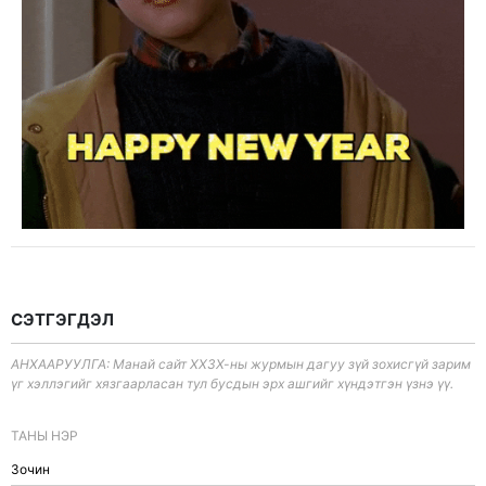
СЭТГЭГДЭЛ
АНХААРУУЛГА: Манай сайт ХХЗХ-ны журмын дагуу зүй зохисгүй зарим
үг хэллэгийг хязгаарласан тул бусдын эрх ашгийг хүндэтгэн үзнэ үү.
ТАНЫ НЭР