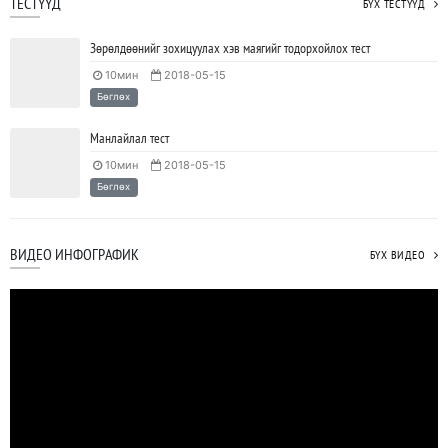
ТЕСТҮҮД
БҮХ ТЕСТҮҮД
Зөрөлдөөнийг зохицуулах хэв маягийг тодорхойлох тест
10мин
2018-05-15
Бөглөх
Манлайлал тест
10мин
2018-05-15
Бөглөх
ВИДЕО ИНФОГРАФИК
БҮХ ВИДЕО