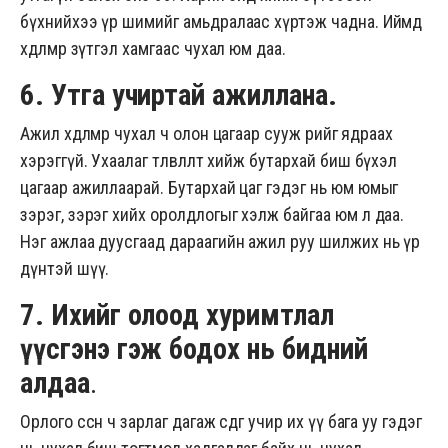
бүхнийхээ үр шимийг амьдралаас хүртэж чадна. Иймд
хөдөлмөр зүтгэл хамгаас чухал юм даа.
6. Утга учиртай ажиллана.
Ажил хөдөлмөр чухал ч олон цагаар сууж өөрийгөө ядраах
хэрэггүй. Ухаалаг төлөвлөлт хийж бутархай биш бүхэл
цагаар ажиллаарай. Бутархай цаг гэдэг нь юм юмыг
зэрэг, зэрэг хийх оролдлогыг хэлж байгаа юм л даа.
Нэг ажлаа дуусгаад дараагийн ажил руу шилжих нь үр
дүнтэй шүү.
7. Ихийг олоод хуримтлал
үүсгэнэ гэж бодох нь бидний
алдаа
.
Орлого өссөн ч зарлаг дагаж өсдөг учир их үү бага уу гэдэг