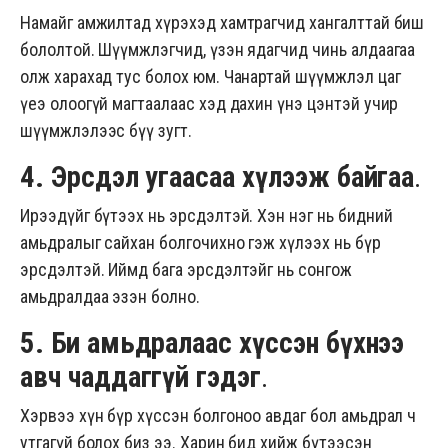
Намайг амжилтад хүрэхэд хамтрагчид хангалттай биш
бололтой. Шүүмжлэгчид, үзэн ядагчид чинь алдаагаа
олж харахад тус болох юм. Чанартай шүүмжлэл цаг
үеэ олоогүй магтаалаас хэд дахин үнэ цэнтэй учир
шүүмжлэлээс бүү зугт.
4. Эрсдэл угаасаа хүлээж байгаа
.
Ирээдүйг бүтээх нь эрсдэлтэй. Хэн нэг нь бидний
амьдралыг сайхан болгочихно гэж хүлээх нь бүр
эрсдэлтэй. Иймд бага эрсдэлтэйг нь сонгож
амьдралдаа эзэн болно.
5. Би амьдралаас хүссэн бүхнээ
авч чаддаггүй гэдэг
.
Хэрвээ хүн бүр хүссэн болгоноо авдаг бол амьдрал ч
утгагүй болох биз ээ. Харин бид хийж бүтээсэн