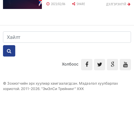
хөтөлбөрүүдийг хэрэгжүүлж ирсэн. Бид “СЕО
2023/02/06
SHARE
ДЭЛГЭРЭНГҮЙ
Коллеж”, “Менежер Коллеж” зэрэг богино
хугацааны сургалтуудаараа мянга мянган
менежер залууг сургаж төгсгөсөн.
Холбоос
© Зохиогчийн эрх хуулиар хамгаалагдсан. Мэдээлэл хуулбарлах
хориотой. 2011-2026. "ЭмЭлСи Трейнинг" ХХК