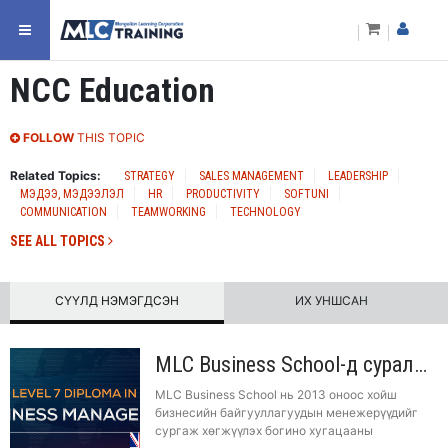
NCC Education
FOLLOW
THIS TOPIC
Related Topics:
STRATEGY
SALES MANAGEMENT
LEADERSHIP
МЭДЭЭ, МЭДЭЭЛЭЛ
HR
PRODUCTIVITY
SOFTUNI
COMMUNICATION
TEAMWORKING
TECHNOLOGY
SEE ALL TOPICS
СҮҮЛД НЭМЭГДСЭН
ИХ УНШСАН
MLC Business School-д суралцаад Английн МВА зэрэг хүртэх боломжтой боллоо
MLC Business School нь 2013 оноос хойш
бизнесийн байгууллагуудын менежерүүдийг
сургаж хөгжүүлэх богино хугацааны