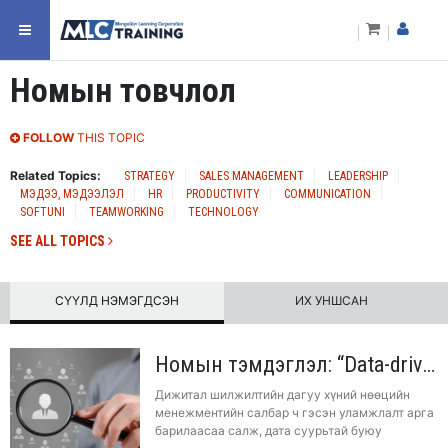
Номын товчлол
FOLLOW
THIS TOPIC
Related Topics:
STRATEGY
SALES MANAGEMENT
LEADERSHIP
МЭДЭЭ, МЭДЭЭЛЭЛ
HR
PRODUCTIVITY
COMMUNICATION
SOFTUNI
TEAMWORKING
TECHNOLOGY
SEE ALL TOPICS
СҮҮЛД НЭМЭГДСЭН
ИХ УНШСАН
Номын тэмдэглэл: “Data-driven HR”
Дижитал шилжилтийн дагуу хүний нөөцийн
менежментийн салбар ч гэсэн уламжлалт арга
барилаасаа салж, дата суурьтай буюу