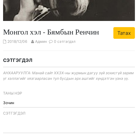
Монгол хэл - Бямбын Ренчин
Татах
2018/12/06
Админ
0 сэтгэгдэл
СЭТГЭГДЭЛ
АНХААРУУЛГА: Манай сайт ХХЗХ-ны журмын дагуу зүй зохисгүй зарим
үг хэллэгийг хязгаарласан тул бусдын эрх ашгийг хүндэтгэн үзнэ үү.
ТАНЫ НЭР
CЭТГЭГДЭЛ