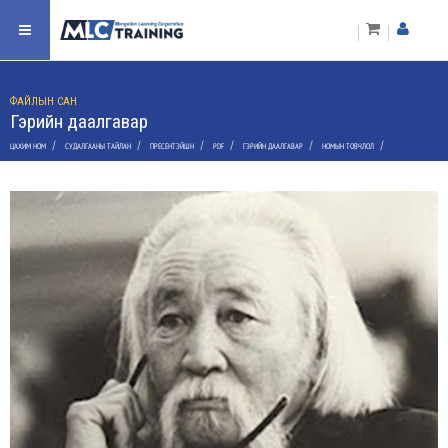
ФАЙЛЫН САН
Гэрийн даалгавар
/
/
/
/
/
/
ЦАХИМ НОМ
СУДАЛГААНЫ ТАЙЛАН
ПРЕСЕНТЭЙШН
PDF
ГЭРИЙН ДААЛГАВАР
НОМЫН ТОВЧЛОЛ