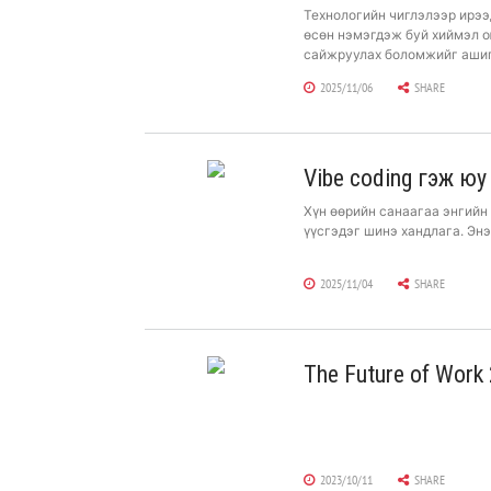
Технологийн чиглэлээр ирээ
өсөн нэмэгдэж буй хиймэл о
сайжруулах боломжийг ашигл
Александр Ван хэлжээ.
2025/11/06
SHARE
Vibe coding гэж юу
Хүн өөрийн санаагаа энгийн 
үүсгэдэг шинэ хандлага. Энэ
2025/11/04
SHARE
The Future of Work
БИЗНЕСИЙН АЛДАР
2023/10/11
SHARE