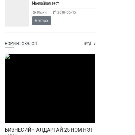
Манлайлал тест
10мин
2018-05-15
Бөглөх
НОМЫН ТОВЧЛОЛ
БҮГД
БИЗНЕСИЙН АЛДАРТАЙ 25 НОМ НЭГ
БИЗНЕСИЙН АЛ