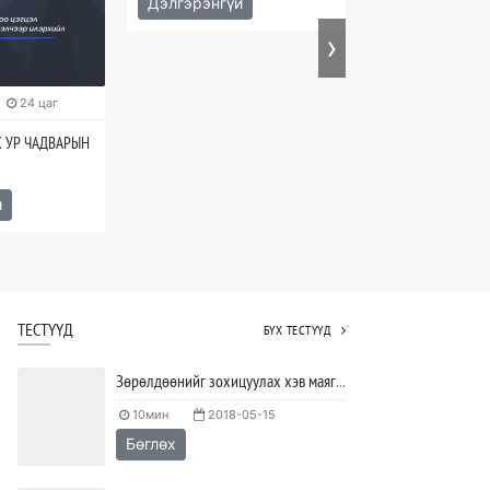
Дэлгэрэнгүй
›
24 цаг
2026-04-14
Х УР ЧАДВАРЫН
МАСТЕР БОРЛУУЛ
ХУДАЛДАН, БОРЛ
й
ЧАДВАРЫН СУРГА
Дэлгэрэнгүй
ТЕСТҮҮД
БҮХ ТЕСТҮҮД
Зөрөлдөөнийг зохицуулах хэв маягийг тодорхойлох тест
10мин
2018-05-15
Бөглөх