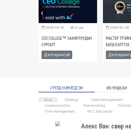
‹
128 цаг
2026-04-16
21 цаг
2026-02-28
: DATABASE
CEO COLLEGE™ ЗАХИРЛУУДЫН
МАСТЕР ТРЭЙНЕ
СУРГАЛТ
БАГШ БЭЛТГЭХ
гүй
Дэлгэрэнгүй
Дэлгэрэнг
СҮҮЛД НЭМЭГДСЭН
ИХ УНШСАН
Бүгд
Strategy
Sales Management
Communication
Teamworking
Techno
Time management
NCC Education
Алекс Ван: Өсвөр н