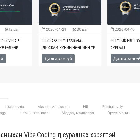
12 цаг
2026-04-21
30 цаг
2026-04-10
Р - СУРГАГЧ
HR CLASS PROFESSIONAL
РЕТОРИК ИЛТГЭ
 ХӨТӨЛБӨР
PROGRAM ХҮНИЙ НӨӨЦИЙН УР
СУРГАЛТ
ЧАДВАРЫН СУРГАЛТ
үй
Дэлгэрэнгүй
Дэлгэрэнгү
Leadership
Мэдээ, мэдээлэл
HR
Productivity
logy
Номын товчлол
Мэдээ, мэдээлэл
Эрүүл мэнд
асныхан Vibe Coding-д суралцах хэрэгтэй