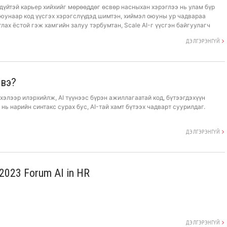
дүйтэй карьер хийхийг мөрөөддөг өсвөр насныхан хэрэглээ нь улам бүр
юунаар код үүсгэх хэрэгслүүдэд шимтэн, хиймэл оюуны ур чадвараа
ах ёстой гэж хамгийн залуу тэрбумтан, Scale AI-г үүсгэн байгуулагч
ДЭЛГЭРЭНГҮЙ
 вэ?
хэлээр илэрхийлж, AI түүнээс бүрэн ажиллагаатай код, бүтээгдэхүүн
 нь нарийн синтакс сурах бус, AI-тай хамт бүтээх чадварт суурилдаг.
ДЭЛГЭРЭНГҮЙ
 2023 Forum AI in HR
ТАЙ 25 НОМ НЭГ
БИЗНЕСИЙН АЛДАРТАЙ 25 НОМ НЭГ
ДЭЛГЭРЭНГҮЙ