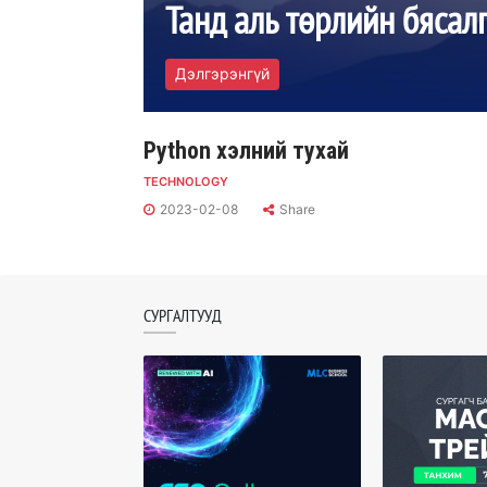
ChatGPT-ийн 
Дэлгэрэнгүй
Python хэлний тухай
TECHNOLOGY
2023-02-08
Share
СУРГАЛТУУД