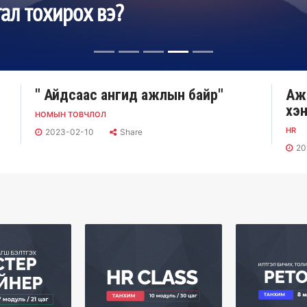
тухай мэдвэл зохих зүйлс
" Айдсаас ангид ажлын байр"
Аж
хэн
НОМЫН ТОВЧЛОЛ
HR
2023-02-10
Share
20