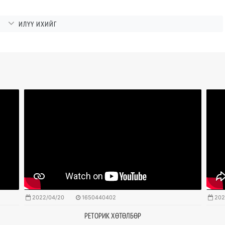
ӨГҮҮЛБЭРТ
ИЛҮҮ ИХИЙГ
2022/04/20
1650440402
202
РЕТОРИК ХӨТӨЛБӨР