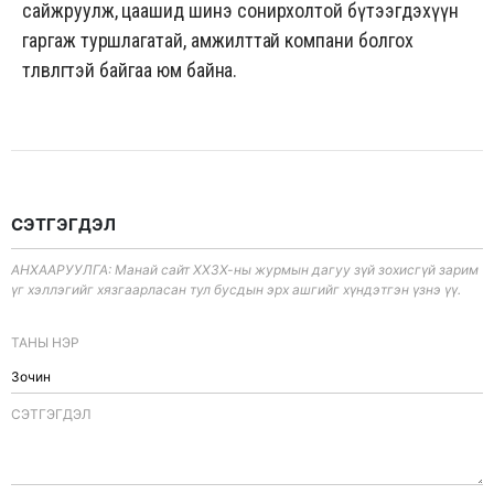
сайжруулж, цаашид шинэ сонирхолтой бүтээгдэхүүн
гаргаж туршлагатай, амжилттай компани болгох
төлөвлөгөөтэй байгаа юм байна.
СЭТГЭГДЭЛ
АНХААРУУЛГА: Манай сайт ХХЗХ-ны журмын дагуу зүй зохисгүй зарим
үг хэллэгийг хязгаарласан тул бусдын эрх ашгийг хүндэтгэн үзнэ үү.
ТАНЫ НЭР
CЭТГЭГДЭЛ