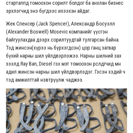
стартаппд томоохон сорилт болдог ба анхлан бизнес
эрхлэгчид энэ бүгдээс ихээхэн айдаг.
Жек Спенсер (Jack Spencer), Александр Босуэлл
(Alexander Boswell)
Mosevic
компанийг үүсгэн
байгуулахдаа дээрх сорилтуудтай тулгарсан байна.
Тэд жинсэн(хүрээ нь бүрхэгдсэн) цор ганц загвар
бүхий нарны шил үйлдвэрлэжээ. Нарны шилний зах
зээлд Ray Ban, Diesel гэх мэт томоохон өрсөлдөгчид мөн
адил жинсэн нарны шил үйлдвэрлэдэг. Гэсэн хэдий ч
тэд амжилттай нэвтрүүлж чаджээ.