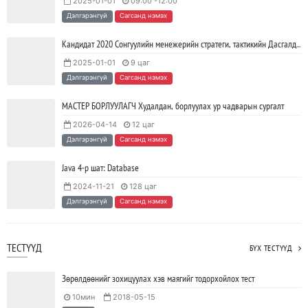
2025-01-01
09:00 -12:00
JAVA программчлалын хэлний олимпиад амжилттай зохион
Дэлгэрэнгүй
Сагсанд нэмэх
байгуулагдлаа.
2023/05/15
SHARE
Кандидат 2020 Сонгуулийн менежерийн стратеги, тактикийн Дасгалд суурилсан хөтөлбөр
2025-01-01
9 цаг
Java VS Python: Аль хэлийг түрүүлж сурах вэ?
Дэлгэрэнгүй
Сагсанд нэмэх
2023/04/27
SHARE
МАСТЕР БОРЛУУЛАГЧ Худалдан, борлуулах ур чадварын сургалт
2026-04-14
12 цаг
Ажил дээрээ сайн найзтай байх нь ажлын бүтээмж
Дэлгэрэнгүй
Сагсанд нэмэх
нэмэгдүүлж, тогтвортой ажиллах суурь болдог
2023/04/25
SHARE
Java 4-р шат: Database
2024-11-21
128 цаг
Дэлгэрэнгүй
Сагсанд нэмэх
ТЕСТҮҮД
БҮХ ТЕСТҮҮД
Зөрөлдөөнийг зохицуулах хэв маягийг тодорхойлох тест
10мин
2018-05-15