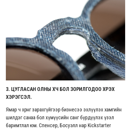
3. ЦУГЛАСАН ОЛНЫ ХҮЧ БОЛ ЗОРИЛГОДОО ХҮРЭХ
ХЭРЭГСЭЛ.
Ямар ч хөрөнгө зарахгүйгээр бизнесээ эхлүүлэх хамгийн
шилдэг санаа бол хүмүүсийн санг бүрдүүлэх үзэл
баримтлал юм. Спенсер, Босуэлл нар
Kickstarter