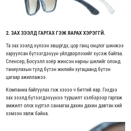
2. ЗАХ ЗЭЭЛД ГАРГАХ ГЭЖ ЯАРАХ ХЭРЭГГҮЙ.
Та зах зээлд хүлээн зөвшөөрөгдөх, цор ганц онцлог шинжээ
харуулсан бүтээгдэхүүн үйлдвэрлэхийг хүсэж байгаа.
Спенсер, Босуэлл хоёр жинсэн нарны шилийг олонд
таниулахын тулд бүтэн жилийн хугацаанд бүтэн
цагаар ажиллажээ.
Компаниа байгуулах гэж хэзээ ч битгий яар. Гэхдээ
зах зээлд бүтээгдэхүүнээ туршилт хэлбэрээр гаргаж
амжилт олох хүртэл санаагаа дахин дахин давтан хий
хэмээн зөвлөж байна.