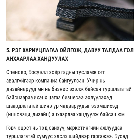
5. ҮҮРЭГ ХАРИУЦЛАГАА ОЙЛГОЖ, ДАВУУ ТАЛДАА ГОЛ
АНХААРЛАА ХАНДУУЛАХ
Спенсер, Босуэлл хоёр гадны тусламж огт
авалгүйгээр компаниа байгуулсан. Учир нь
дизайнерууд өмнө нь бизнес эхэлж байсан туршлагатай
байснаараа ихэнх цагаа бизнесээ эхлүүлэхэд
шаардлагатай шинэ ур чадваруудыг эзэмшихэд
(инноваци, дизайн) анхаарлаа хандуулж байсан юм.
Гэвч эцэст нь тэд санхүү, маркетингийн ажлуудаа
туршлагатай хүмүүс хөлслөх шийдвэр гаргажээ. Бусад