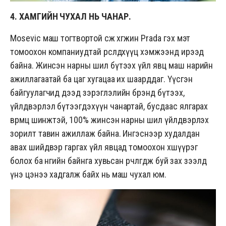
4. ХАМГИЙН ЧУХАЛ НЬ ЧАНАР.
Mosevic маш тогтвортой өсөж хөгжин Prada гэх мэт
томоохон компаниудтай өрсөлдөхүүц хэмжээнд ирээд
байна. Жинсэн нарны шил бүтээх үйл явц маш нарийн
ажиллагаатай ба цаг хугацаа их шаарддаг. Үүсгэн
байгуулагчид дээд зэрэглэлийн брэнд бүтээх,
үйлдвэрлэл бүтээгдэхүүн чанартай, бусдаас ялгарах
өвөрмөц шинжтэй, 100% жинсэн нарны шил үйлдвэрлэх
зорилт тавин ажиллаж байна. Ингэснээр худалдан
авах шийдвэр гаргах үйл явцад томоохон хөшүүрэг
болох ба өнөөгийн байнга хувьсан өөрчлөгдөж буй зах зээлд
үнэ цэнээ хадгалж байх нь маш чухал юм.