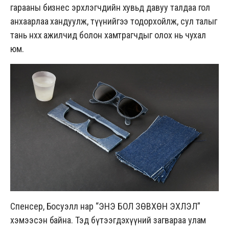
гарааны бизнес эрхлэгчдийн хувьд давуу талдаа гол
анхаарлаа хандуулж, түүнийгээ тодорхойлж, сул талыг
тань нөхөх ажилчид болон хамтрагчдыг олох нь чухал
юм.
Спенсер, Босуэлл нар “ЭНЭ БОЛ ЗӨВХӨН ЭХЛЭЛ”
хэмээсэн байна. Тэд бүтээгдэхүүний загвараа улам