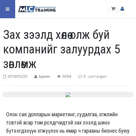
Зах зээлд хөлөө олж буй
компанийг залуурдах 5
зөвлөмж
2019/05/22
Админ
5094
0
сэтгэгдэл
Олон сая долларын маркетинг, судалгаа, хөгжлийн
төсөвтэй асар том өрсөлдөгчидтэй зах зээлд шинэ
бүтээгдэхүүн хөгжүүлэх нь ямар ч гарааны бизнес буюу