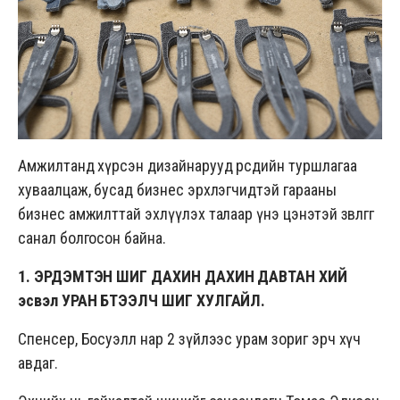
Амжилтанд хүрсэн дизайнарууд өөрсдийн туршлагаа
хуваалцаж, бусад бизнес эрхлэгчидтэй гарааны
бизнес амжилттай эхлүүлэх талаар үнэ цэнэтэй зөвлөгөөг
санал болгосон байна.
1. ЭРДЭМТЭН ШИГ ДАХИН ДАХИН ДАВТАН ХИЙ
эсвэл УРАН БҮТЭЭЛЧ ШИГ ХУЛГАЙЛ.
Спенсер, Босуэлл нар 2 зүйлээс урам зориг эрч хүч
авдаг.