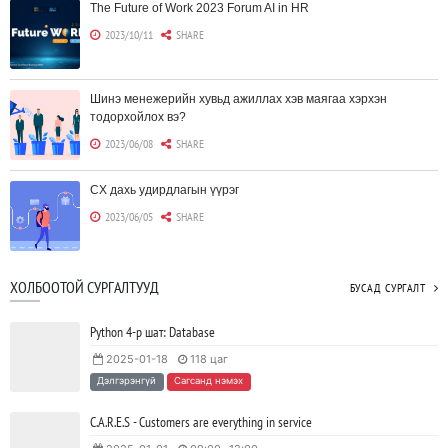
The Future of Work 2023 Forum AI in HR
2023/10/11
SHARE
Шинэ менежерийн хувьд ажиллах хэв маягаа хэрхэн
тодорхойлох вэ?
2023/06/08
SHARE
CX дахь удирдлагын үүрэг
2023/06/05
SHARE
Борлуулагчид "ЮҮЛҮҮР"-т төвлөрөх шаардлагагүй болж
ХОЛБООТОЙ СУРГАЛТУУД
БУСАД СУРГАЛТ
байна
2023/06/02
SHARE
Python 4-р шат: Database
2025-01-18
118 цаг
Тодорхойгүй цаг үед CEO нар хэрхэн инновацийг дэмжих вэ?
Дэлгэрэнгүй
Сагсанд нэмэх
2023/05/17
SHARE
C.A.R.E.S - Customers are everything in service