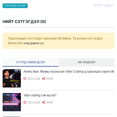
0/500 тэмдэгт
Сэтгэгдэл илгээх
НИЙТ СЭТГЭГДЭЛ (
0
)
Одоохондоо сэтгэгдэл оруулаагүй байна. Та анхны сэтгэгдэл
бичих бол
энд дарна уу
СҮҮЛД НЭМЭГДСЭН
ИХ УНШСАН
Алекс Ван: Өсвөр насныхан Vibe Coding-д суралцах хэрэгтэй
2025/11/06
SHARE
Vibe coding гэж юу вэ?
2025/11/04
SHARE