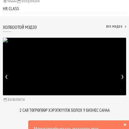
10мин
2022/04/04
HR CLASS
ХОЛБООТОЙ МЭДЭЭ
БҮХ МЭДЭЭ
‹
›
2018/09/14
2 САЯ ТӨГРӨГӨӨР ХЭРЭГЖҮҮЛЖ БОЛОХ 9 БИЗНЕС САНАА
Маркетингийн мэдээ, мэдээлэл авах