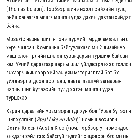
Эхнийх нь гайхалтай шинийг санаачлагч Томас Эдисон
(
Thomas Edison
). Тэрбээр шинэ нээлт хийхийн тулд
өөрийн санаагаа мянга мянган удаа дахин давтан хийдэг
байна.
Mosevic нарны шил яг энэ дүрмийг мөрдөж амжилтанд
хүрч чадсан. Компаниа байгуулахаас өмнө 2 дизайнер
маш олон төрлийн шилэн хуванцарын туршиж байсан
юм. Үүний дараагаар нарны шил үйлдвэрлэхэд голлон
анхаарч жинсээр хийсэн уян материалтай бат бөх
үйлдвэрлэгдсэн цор ганц, давтагдашгүй загварын
нарны шил бүтээхийн тулд хэдэн мянган удаа
туршжээ.
Харин дараагийн урам зориг өгдөг хүн бол “Уран бүтээлч
шиг хулгайл (
Steal Like an Artist
)” номын зохиолч
Остин Клеон (Austin Kleon) юм. Тэрбээр уг номондоо
анхдагч зүйл гэж байхгүй гэдгийг онцолсон бөгөөд өмнө нь