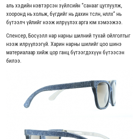
аль хэдийн нэвтэрсэн зүйлсийн “санааг цуглуулж,
хооронд нь хольж, бүгдийг нь дахин төсөөлөн, нөлөөлөх” нь
бүтээлч үйлийг нээж илрүүлэх арга юм хэмээжээ.
Спенсер, Босүэлл нар нарны шилний тухай ойлголтыг
нээж илрүүлээгүй. Харин нарны шилийг цоо шинэ
материалаар хийж цор ганц бүтээгдэхүүн бүтээсэн
билээ.