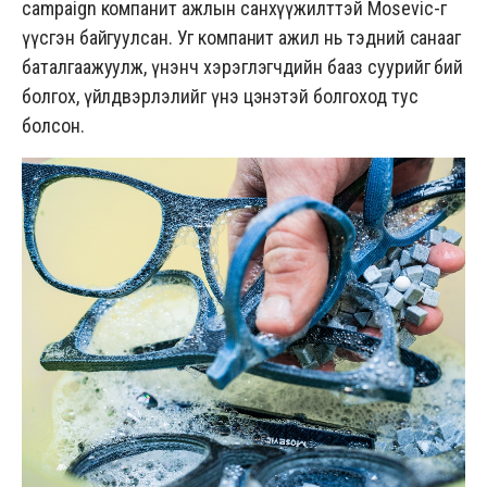
campaign
компанит ажлын санхүүжилттэй Mosevic-г
үүсгэн байгуулсан. Уг компанит ажил нь тэдний санааг
баталгаажуулж, үнэнч хэрэглэгчдийн бааз суурийг бий
болгох, үйлдвэрлэлийг үнэ цэнэтэй болгоход тус
болсон.