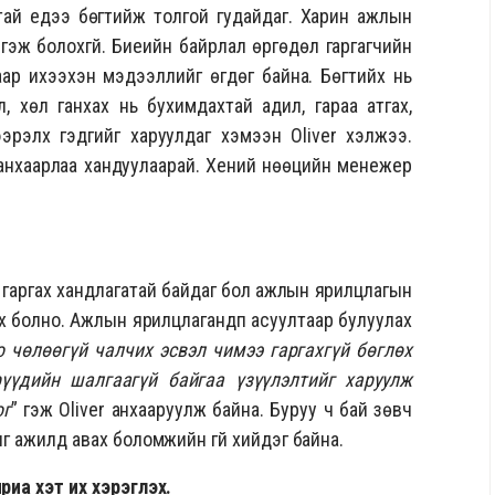
ай үедээ бөгтийж толгой гудайдаг. Харин ажлын
гэж болохгүй. Биеийн байрлал өргөдөл гаргагчийн
ар ихээхэн мэдээллийг өгдөг байна. Бөгтийх нь
л, хөл ганхах нь бухимдахтай адил, гараа атгах,
рэлхүү гэдгийг харуулдаг хэмээн Oliver хэлжээ.
анхаарлаа хандуулаарай. Хений нөөцийн менежер
 гаргах хандлагатай байдаг бол ажлын ярилцлагын
ах болно. Ажлын ярилцлагандп асуултаар булуулах
о чөлөөгүй чалчих эсвэл чимээ гаргахгүй бөглөх
үүдийн шалгаагүй байгаа үзүүлэлтийг харуулж
ог
” гэж Oliver анхааруулж байна. Буруу ч бай зөвч
ыг ажилд авах боломжийн үгүй хийдэг байна.
яриа хэт их хэрэглэх.