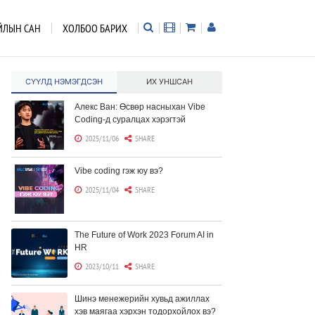
ЙЛЫН САН
ХОЛБОО БАРИХ
СҮҮЛД НЭМЭГДСЭН
ИХ УНШСАН
Алекс Ван: Өсвөр насныхан Vibe
Coding-д суралцах хэрэгтэй
2025/11/06
SHARE
Vibe coding гэж юу вэ?
2025/11/04
SHARE
The Future of Work 2023 Forum AI in
HR
2023/10/11
SHARE
Шинэ менежерийн хувьд ажиллах
хэв маягаа хэрхэн тодорхойлох вэ?