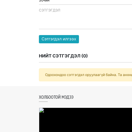
CЭТГЭГДЭЛ
Сэтгэгдэл илгээх
НИЙТ СЭТГЭГДЭЛ (
0
)
Одоохондоо сэтгэгдэл оруулаагүй байна. Та анхн
ХОЛБООТОЙ МЭДЭЭ