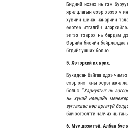
Бидний ихэнх нь гэм буруут
ярилцлагын үеээр хэзээ ч ин
хувийн шинж чанарийн тала
өөртөө итгэлгүйн илэрхийлэ
элгээ тэврэх нь бардам дээ
Өөрийн биеийн байрлалдаа 
бүгдийг унших болно.
5. Хэтэрхий их ярих.
Бухидсан байгаа үедээ чимээ
үеээр энэ таны эсрэг ажилл
болно. “
Хариултыг нь зогсо
нь хүний нөөцийн менежер
зугтахаас өөр аргагүй болд
бай зогсолтгүй чалчих нь тан
6. Муу дүрэмтэй, Албан бус 