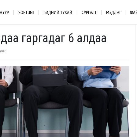
НҮҮР
SOFTUNI
БИДНИЙ ТУХАЙ
СУРГАЛТ
МЭДЛЭГ
ФА
аа гаргадаг 6 алдаа
гдэл