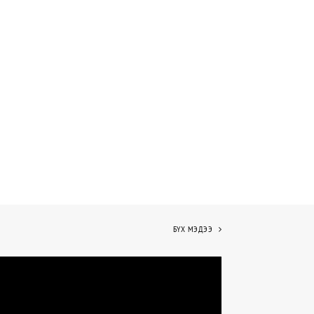
БҮХ МЭДЭЭ