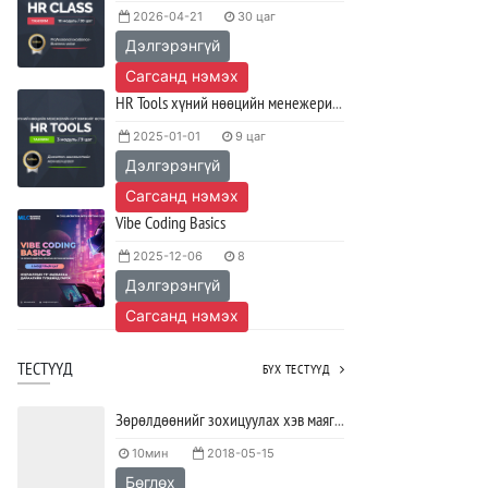
2026-04-21
30 цаг
сурах вэ?
Дэлгэрэнгүй
2023/04/27
SHARE
Сагсанд нэмэх
Ажил дээрээ сайн найзтай байх нь
HR Tools хүний нөөцийн менежерийн бүтээмж нэмэгдүүлэх хөтөлбөр
ажлын бүтээмж нэмэгдүүлж,
тогтвортой ажиллах суурь болдог
2025-01-01
9 цаг
Дэлгэрэнгүй
2023/04/25
SHARE
Сагсанд нэмэх
Vibe Coding Basics
2025-12-06
8
Дэлгэрэнгүй
Сагсанд нэмэх
ТЕСТҮҮД
БҮХ ТЕСТҮҮД
Зөрөлдөөнийг зохицуулах хэв маягийг тодорхойлох тест
10мин
2018-05-15
Бөглөх