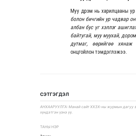
Муу дүрэм нь харилцааны ур
болон бичгийн ур чадвар он
албан бус үг хэллэг ашигла
байтугай, муу муухай, дором
дутмаг, өөрийгөө хянаж 
онцгойлон тэмдэглэжээ.
СЭТГЭГДЭЛ
АНХААРУУЛГА: Манай сайт ХХЗХ-ны журмын дагуу зүй
хүндэтгэн үзнэ үү.
ТАНЫ НЭР