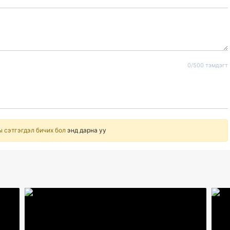
0/500 тэмдэгт
ы сэтгэгдэл бичих бол
энд дарна уу