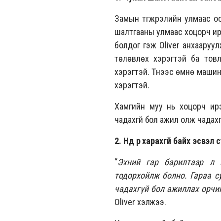
Замын түгжрэлийн улмаас ос
шалтгааны улмаас хоцорч ир
болдог гэж Oliver анхааруу
төлөвлөх хэрэгтэй ба тов
хэрэгтэй. Түүнээс өмнө маши
хэрэгтэй.
Хамгийн муу нь хоцорч ирэ
чадахгүй бол ажил олж чадахгү
2. Нүд рүү харахгүй байх эсвэл
“
Эхний гар барилтаар л
тодорхойлж болно. Гараа су
чадахгүй бол ажиллах орчин
Oliver хэлжээ.