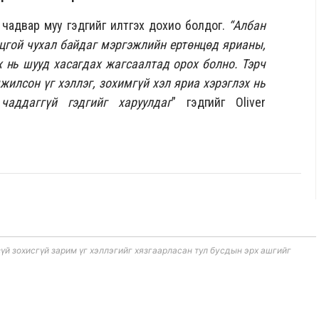
 чадвар муу гэдгийг илтгэх дохио болдог.
“Албан
цгой чухал байдаг мэргэжлийн ертөнцөд ярианы,
х нь шууд хасагдах жагсаалтад орох болно. Тэрч
жилсон үг хэллэг, зохимгүй хэл яриа хэрэглэх нь
чаддаггүй гэдгийг харуулдаг
” гэдгийг Oliver
 зохисгүй зарим үг хэллэгийг хязгаарласан тул бусдын эрх ашгийг