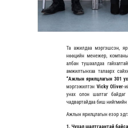
Та ажилдаа мэргэшсэн, яри
нөөцийн менежер, компаны
албан тушаалдаа гайхалта
амжилтынхаа талаарх сайх
“Ажлын ярилцлагын 301 ух
мэргэжилтэн
Vicky Oliver
-и
унах олон шалтаг байдаг 
чадвартайдаа биш нийгмийн б
Ажлын ярилцлагын үеээр эдгэ
1. Чухал шалтгаантай байса