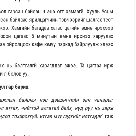
ол гарсан байсан ч энэ огт хамаагүй. Хууль ёсны
сэн байлаас ярилцагчийн тэвчээрийг шалгах тест
лжээ. Хамгийн багадаа хагас цагийн өмнө ирэхээр
лосон цагаас 5 минутын өмнө ирснээ харуулах
наа ойролцоох кафе юмуу паркад байрлуулж хүлээх
х нь бэлтгэлгүй харагддаг ажээ. Та цагтаа ирж
й л болов уу.
 сул гар барих.
 ажлын байрны нэр дэвшигчийн зан чанарыг
л атгах, чийгтэй алгатай байх, нүд рүү нь харж
доо тохирохгүй, итгэл муу гэдгийг илтгэдэг
" гэж