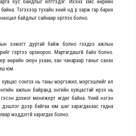
дарга бус байдлыг илтгэдэг. Ихэнх хүмүүс өөрийн
байна. Тэгэхээр тухайн хүний нүд рүү харж гар барих
нөхцөл байдлыг сайнаар эргүүлэх болно.
усын ээмэгт дуртай байж болно гэхдээ ажлын
ийг гэртээ орхиороо. Мартагдашгүй байх болно.
ер өөрийн оюун ухаан, зан чанараар таныг санах
иш юм.
хувцас сонгох нь таны мэргэжил, мэргэшлийг илүү
 энгийн ажлын байранд энгийн хувцастай ирэх нь
гэсэн дохиог менежерт өгдөг байна. Үүний нэгэн
 үдэшлэг дээр байгаа юм шиг харагдахаас гадна
лаар мэддэггүй харагдах болно.