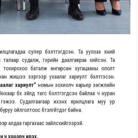
лцлагадаа супер бэлтгэгдсэн. Та уулзах хүний
 талаар судалж, гэрийн даалгавраа хийсэн. Та
й тохирохоо баталж өнгөрсөн хугацааны ололт
нан жишээ зэргээр ухаалаг хариулт бэлтгэсэн.
аалаг хариулт”
номын зохиолч карьер хөгжлийн
йнхаар бүх зүйлд төгс бэлтгэгдсэн байлаа ч нуран
гэжээ. Судалгаагаар ихэнх ярилцлага муу ур
уруу ойлголтоос бүтэлгүйтдэг байна.
эр алдаа гаргахаас зайлсхийгээрэй.
н ч хоцорч ирэх.