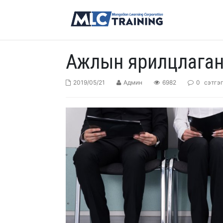
Ажлын ярилцлаганд
2019/05/21
Админ
6982
0
сэтгэ