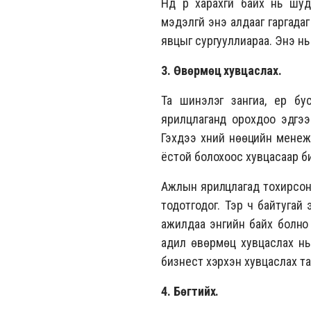
Нүд рүү харахгүй байх нь шу
мэдэлгүй энэ алдааг гаргадаг 
явцыг сургууллиараа. Энэ нь 
3. Өвөрмөц хувцаслах.
Та шинэлэг зангиа, ер б
ярилцлаганд орохдоо эдгээр
Гэхдээ хүний нөөцийн менеж
ёстой болохоос хувцасаар б
Ажлын ярилцлагад тохирсон 
тодотгодог. Тэр ч байтугай
ажилдаа энгийн байх болно 
адил өвөрмөц хувцаслах нь
бизнест хэрхэн хувцаслах та
4. Бөгтийх.