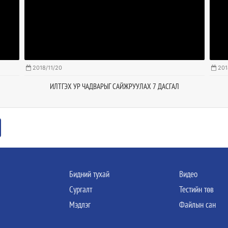
2018/11/20
201
ИЛТГЭХ УР ЧАДВАРЫГ САЙЖРУУЛАХ 7 ДАСГАЛ
Бидний тухай
Видео
Сургалт
Тестийн төв
Мэдлэг
Файлын сан